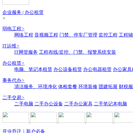
企业服务 | 办公租赁
>
弱电工程
>
网络工程
音视频工程
门禁、停车厂管理
监控工程
工程辅
IT运维
>
IT网管服务
工程布线/监控、门禁、报警系统安装
办公租赁
>
电脑、笔记本租赁
办公设备租赁
办公电器租赁
办公家具
事务代办
>
清洁服务、环境净化
体检套餐
环境装修
团建拓展
财税服
二手交易
>
二手电脑
二手办公设备
二手办公家具
二手笔记本电脑
开业乔迁｜新户必备