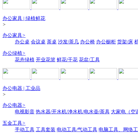
办公家具 | 绿植鲜花
>
办公家具
>
办公桌
会议桌
茶桌
沙发/茶几
办公椅
办公橱柜
货架/床
办公绿植
>
花卉绿植
开业花篮
鲜花/干花
花盆/工具
办公电器 | 工业品
>
办公电器
>
电视影音
热水器/开水机/净水机/电水壶/茶具
大家电（空
五金工具
>
手动工具
工具套装
电动工具/气动工具
电脑工具、网络工