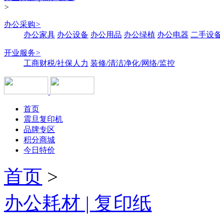
>
办公采购
>
办公家具
办公设备
办公用品
办公绿植
办公电器
二手设备
开业服务
>
工商财税/社保人力
装修/清洁净化/网络/监控
首页
震旦复印机
品牌专区
积分商城
今日特价
首页
>
办公耗材 | 复印纸