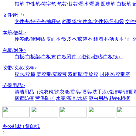
铅笔
中性笔/签字笔
笔芯/替芯/墨水/墨囊
圆珠笔
白板笔
文件管理
>
文件夹/快劳夹/抽杆夹
档案袋/文件套/文件袋/纽扣袋
文件
本册/便签
>
便签纸/便利贴
皮面本/软皮本/胶装本
线圈本/活页本
证书
白板/附件
>
白板/白板架/白板擦
白板附件（磁钉/磁贴/白板纸）
胶带/胶水/胶棒
>
胶水/胶棒
宽胶带/窄胶带
双面胶/美纹胶
封装器/胶带座
劳保用品
>
清洁用品（洗衣粉/洗衣液/香皂/肥皂/洗手液/洗洁精/洁厕
病毒防疫
劳保防护
水壶/茶具/水杯
驱虫用品
粘钩/相框
办公耗材 | 复印纸
>