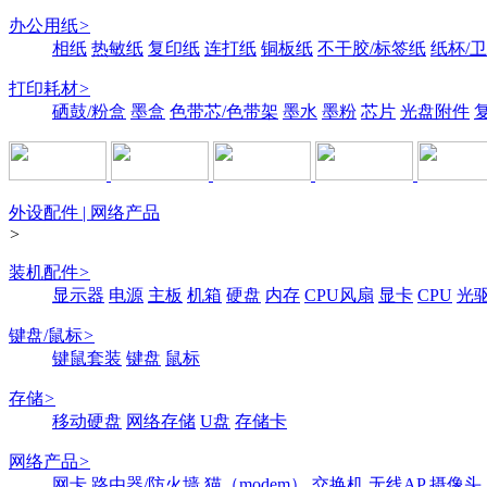
办公用纸
>
相纸
热敏纸
复印纸
连打纸
铜板纸
不干胶/标签纸
纸杯/
打印耗材
>
硒鼓/粉盒
墨盒
色带芯/色带架
墨水
墨粉
芯片
光盘附件
外设配件 | 网络产品
>
装机配件
>
显示器
电源
主板
机箱
硬盘
内存
CPU风扇
显卡
CPU
光
键盘/鼠标
>
键鼠套装
键盘
鼠标
存储
>
移动硬盘
网络存储
U盘
存储卡
网络产品
>
网卡
路由器/防火墙
猫（modem）
交换机
无线AP
摄像头