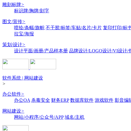
雕刻标牌
>
标识牌/胸牌/刻字
图文/宣传
>
喷绘/条幅/旗帜
不干胶/标签/车贴/名片/卡片
复印打印/标
拉宝/海报
策划/设计
>
设计平面/画册/产品样本册
品牌设计/LOGO设计/VI设计
软件系统 | 网站建设
>
办公软件
>
办公OA
杀毒安全
财务ERP
数据库软件
游戏软件
影音编
网站建设
>
网站/小程序/公众号/APP
域名/主机