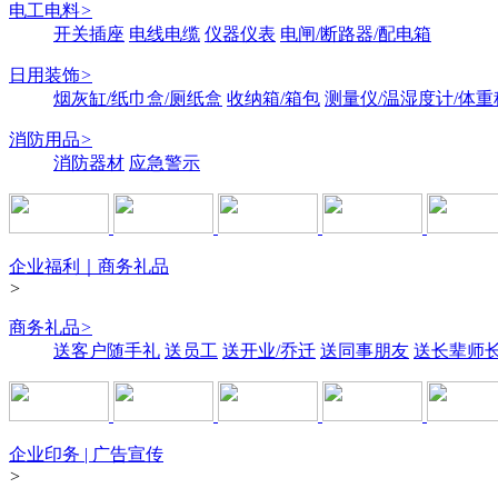
电工电料
>
开关插座
电线电缆
仪器仪表
电闸/断路器/配电箱
日用装饰
>
烟灰缸/纸巾盒/厕纸盒
收纳箱/箱包
测量仪/温湿度计/体重
消防用品
>
消防器材
应急警示
企业福利｜商务礼品
>
商务礼品
>
送客户随手礼
送员工
送开业/乔迁
送同事朋友
送长辈师
企业印务 | 广告宣传
>