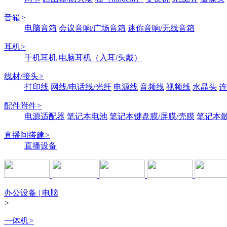
音箱
>
电脑音箱
会议音响/广场音箱
迷你音响/无线音箱
耳机
>
手机耳机
电脑耳机（入耳/头戴）
线材/接头
>
打印线
网线/电话线/光纤
电源线
音频线
视频线
水晶头
连
配件附件
>
电源适配器
笔记本电池
笔记本键盘膜/屏膜/壳膜
笔记本
直播间搭建
>
直播设备
办公设备 | 电脑
>
一体机
>