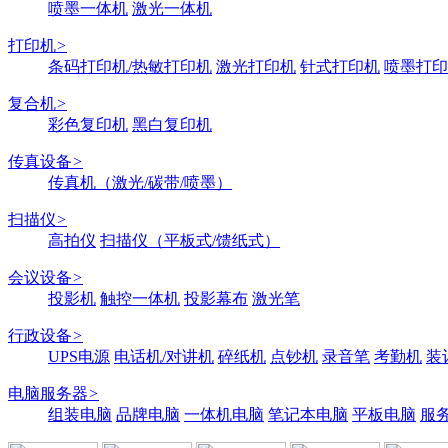
喷墨一体机
激光一体机
打印机
>
条码打印机/热敏打印机
激光打印机
针式打印机
喷墨打印
复合机
>
彩色复印机
黑白复印机
传真设备
>
传真机（激光/碳带/喷墨）
扫描仪
>
高拍仪
扫描仪（平板式/馈纸式）
会议设备
>
投影机
触控一体机
投影幕布
激光笔
行政设备
>
UPS电源
电话机/对讲机
碎纸机
点钞机
录音笔
考勤机
装
电脑服务器
>
组装电脑
品牌电脑
一体机电脑
笔记本电脑
平板电脑
服