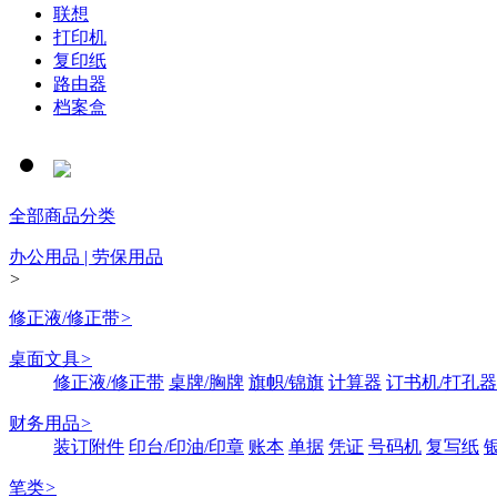
联想
打印机
复印纸
路由器
档案盒
全部商品分类
办公用品 | 劳保用品
>
修正液/修正带
>
桌面文具
>
修正液/修正带
桌牌/胸牌
旗帜/锦旗
计算器
订书机/打孔器
财务用品
>
装订附件
印台/印油/印章
账本
单据
凭证
号码机
复写纸
笔类
>