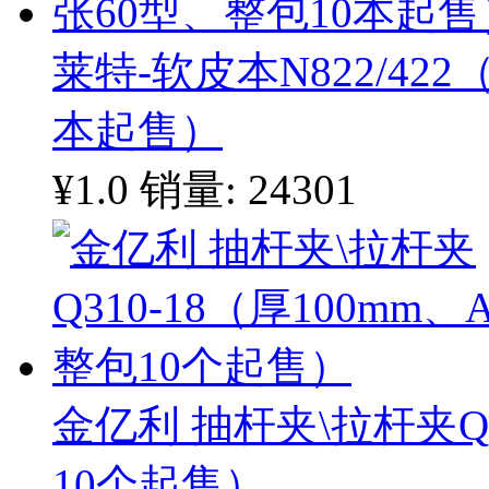
莱特-软皮本N822/422
本起售）
¥1.0
销量: 24301
金亿利 抽杆夹\拉杆夹Q3
10个起售）