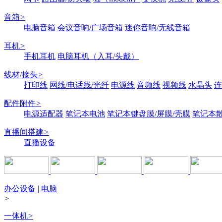
音箱
>
电脑音箱
会议音响/广场音箱
迷你音响/无线音箱
耳机
>
手机耳机
电脑耳机（入耳/头戴）
线材/接头
>
打印线
网线/电话线/光纤
电源线
音频线
视频线
水晶头
连
配件附件
>
电源适配器
笔记本电池
笔记本键盘膜/屏膜/壳膜
笔记本
直播间搭建
>
直播设备
办公设备 | 电脑
>
一体机
>