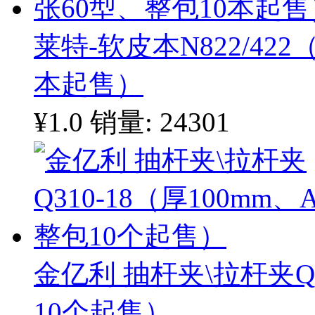
莱特-软皮本N822/422
本起售）
¥1.0
销量: 24301
金亿利 抽杆夹\拉杆夹Q3
10个起售）