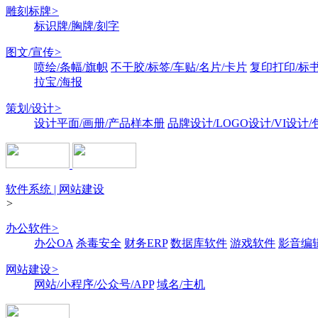
雕刻标牌
>
标识牌/胸牌/刻字
图文/宣传
>
喷绘/条幅/旗帜
不干胶/标签/车贴/名片/卡片
复印打印/标
拉宝/海报
策划/设计
>
设计平面/画册/产品样本册
品牌设计/LOGO设计/VI设计
软件系统 | 网站建设
>
办公软件
>
办公OA
杀毒安全
财务ERP
数据库软件
游戏软件
影音编
网站建设
>
网站/小程序/公众号/APP
域名/主机