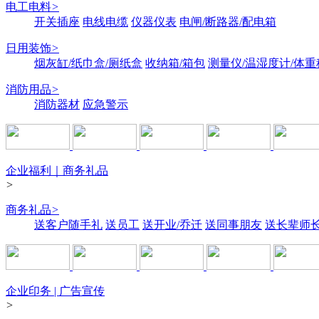
电工电料
>
开关插座
电线电缆
仪器仪表
电闸/断路器/配电箱
日用装饰
>
烟灰缸/纸巾盒/厕纸盒
收纳箱/箱包
测量仪/温湿度计/体重
消防用品
>
消防器材
应急警示
企业福利｜商务礼品
>
商务礼品
>
送客户随手礼
送员工
送开业/乔迁
送同事朋友
送长辈师
企业印务 | 广告宣传
>