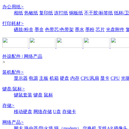
办公用纸
>
相纸
热敏纸
复印纸
连打纸
铜板纸
不干胶/标签纸
纸杯/
打印耗材
>
硒鼓/粉盒
墨盒
色带芯/色带架
墨水
墨粉
芯片
光盘附件
外设配件 | 网络产品
>
装机配件
>
显示器
电源
主板
机箱
硬盘
内存
CPU风扇
显卡
CPU
光
键盘/鼠标
>
键鼠套装
键盘
鼠标
存储
>
移动硬盘
网络存储
U盘
存储卡
网络产品
>
网卡
路由器/防火墙
猫（modem）
交换机
无线AP
摄像头