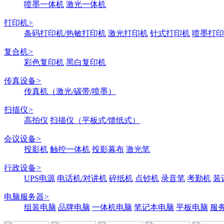
喷墨一体机
激光一体机
打印机
>
条码打印机/热敏打印机
激光打印机
针式打印机
喷墨打印
复合机
>
彩色复印机
黑白复印机
传真设备
>
传真机（激光/碳带/喷墨）
扫描仪
>
高拍仪
扫描仪（平板式/馈纸式）
会议设备
>
投影机
触控一体机
投影幕布
激光笔
行政设备
>
UPS电源
电话机/对讲机
碎纸机
点钞机
录音笔
考勤机
装
电脑服务器
>
组装电脑
品牌电脑
一体机电脑
笔记本电脑
平板电脑
服