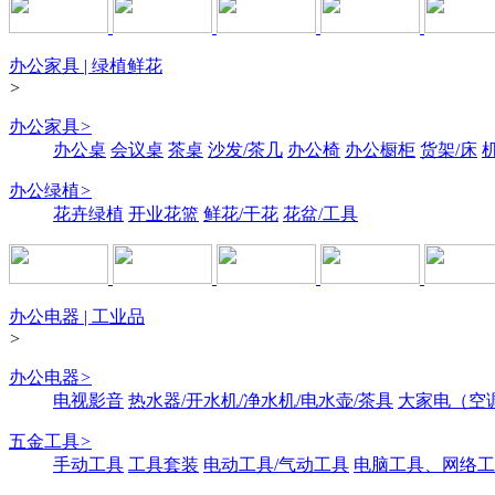
办公家具 | 绿植鲜花
>
办公家具
>
办公桌
会议桌
茶桌
沙发/茶几
办公椅
办公橱柜
货架/床
办公绿植
>
花卉绿植
开业花篮
鲜花/干花
花盆/工具
办公电器 | 工业品
>
办公电器
>
电视影音
热水器/开水机/净水机/电水壶/茶具
大家电（空
五金工具
>
手动工具
工具套装
电动工具/气动工具
电脑工具、网络工