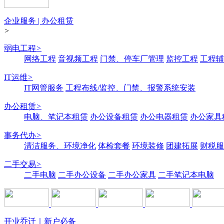
企业服务 | 办公租赁
>
弱电工程
>
网络工程
音视频工程
门禁、停车厂管理
监控工程
工程辅
IT运维
>
IT网管服务
工程布线/监控、门禁、报警系统安装
办公租赁
>
电脑、笔记本租赁
办公设备租赁
办公电器租赁
办公家具
事务代办
>
清洁服务、环境净化
体检套餐
环境装修
团建拓展
财税服
二手交易
>
二手电脑
二手办公设备
二手办公家具
二手笔记本电脑
开业乔迁｜新户必备