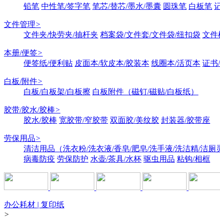
铅笔
中性笔/签字笔
笔芯/替芯/墨水/墨囊
圆珠笔
白板笔
文件管理
>
文件夹/快劳夹/抽杆夹
档案袋/文件套/文件袋/纽扣袋
文件
本册/便签
>
便签纸/便利贴
皮面本/软皮本/胶装本
线圈本/活页本
证书
白板/附件
>
白板/白板架/白板擦
白板附件（磁钉/磁贴/白板纸）
胶带/胶水/胶棒
>
胶水/胶棒
宽胶带/窄胶带
双面胶/美纹胶
封装器/胶带座
劳保用品
>
清洁用品（洗衣粉/洗衣液/香皂/肥皂/洗手液/洗洁精/洁厕
病毒防疫
劳保防护
水壶/茶具/水杯
驱虫用品
粘钩/相框
办公耗材 | 复印纸
>