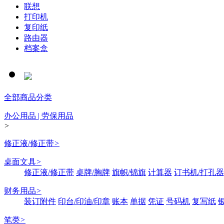
联想
打印机
复印纸
路由器
档案盒
全部商品分类
办公用品 | 劳保用品
>
修正液/修正带
>
桌面文具
>
修正液/修正带
桌牌/胸牌
旗帜/锦旗
计算器
订书机/打孔器
财务用品
>
装订附件
印台/印油/印章
账本
单据
凭证
号码机
复写纸
笔类
>