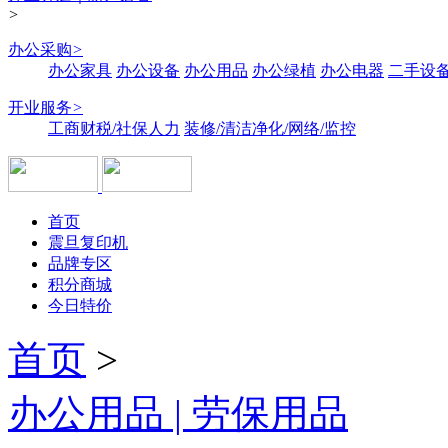
>
办公采购
>
办公家具
办公设备
办公用品
办公绿植
办公电器
二手设备
开业服务
>
工商财税/社保人力
装修/清洁净化/网络/监控
首页
震旦复印机
品牌专区
积分商城
今日特价
首页
>
办公用品 | 劳保用品