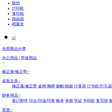
联想
打印机
复印纸
路由器
档案盒
全部商品分类
办公用品 | 劳保用品
>
修正液/修正带
>
桌面文具
>
修正液/修正带
桌牌/胸牌
旗帜/锦旗
计算器
订书机/打孔器
财务用品
>
装订附件
印台/印油/印章
账本
单据
凭证
号码机
复写纸
笔类
>