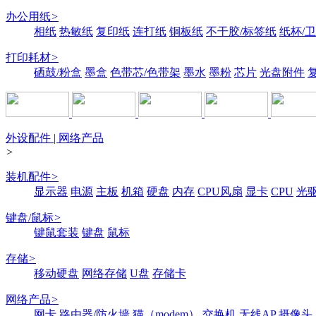
办公用纸
>
相纸
热敏纸
复印纸
连打纸
铜板纸
不干胶/标签纸
纸杯/
打印耗材
>
硒鼓/粉盒
墨盒
色带芯/色带架
墨水
墨粉
芯片
光盘附件
外设配件 | 网络产品
>
装机配件
>
显示器
电源
主板
机箱
硬盘
内存
CPU风扇
显卡
CPU
光
键盘/鼠标
>
键鼠套装
键盘
鼠标
存储
>
移动硬盘
网络存储
U盘
存储卡
网络产品
>
网卡
路由器/防火墙
猫（modem）
交换机
无线AP
摄像头