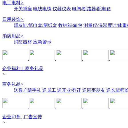
电工电料
>
开关插座
电线电缆
仪器仪表
电闸/断路器/配电箱
日用装饰
>
烟灰缸/纸巾盒/厕纸盒
收纳箱/箱包
测量仪/温湿度计/体重
消防用品
>
消防器材
应急警示
企业福利｜商务礼品
>
商务礼品
>
送客户随手礼
送员工
送开业/乔迁
送同事朋友
送长辈师
企业印务 | 广告宣传
>