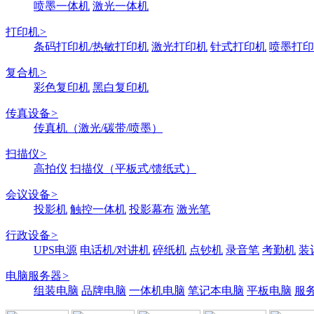
喷墨一体机
激光一体机
打印机
>
条码打印机/热敏打印机
激光打印机
针式打印机
喷墨打印
复合机
>
彩色复印机
黑白复印机
传真设备
>
传真机（激光/碳带/喷墨）
扫描仪
>
高拍仪
扫描仪（平板式/馈纸式）
会议设备
>
投影机
触控一体机
投影幕布
激光笔
行政设备
>
UPS电源
电话机/对讲机
碎纸机
点钞机
录音笔
考勤机
装
电脑服务器
>
组装电脑
品牌电脑
一体机电脑
笔记本电脑
平板电脑
服