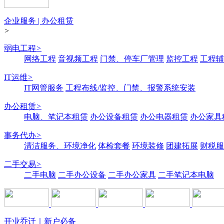
企业服务 | 办公租赁
>
弱电工程
>
网络工程
音视频工程
门禁、停车厂管理
监控工程
工程辅
IT运维
>
IT网管服务
工程布线/监控、门禁、报警系统安装
办公租赁
>
电脑、笔记本租赁
办公设备租赁
办公电器租赁
办公家具
事务代办
>
清洁服务、环境净化
体检套餐
环境装修
团建拓展
财税服
二手交易
>
二手电脑
二手办公设备
二手办公家具
二手笔记本电脑
开业乔迁｜新户必备