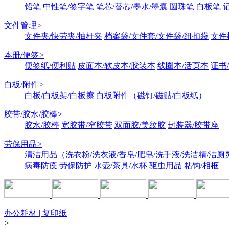
铅笔
中性笔/签字笔
笔芯/替芯/墨水/墨囊
圆珠笔
白板笔
文件管理
>
文件夹/快劳夹/抽杆夹
档案袋/文件套/文件袋/纽扣袋
文件
本册/便签
>
便签纸/便利贴
皮面本/软皮本/胶装本
线圈本/活页本
证书
白板/附件
>
白板/白板架/白板擦
白板附件（磁钉/磁贴/白板纸）
胶带/胶水/胶棒
>
胶水/胶棒
宽胶带/窄胶带
双面胶/美纹胶
封装器/胶带座
劳保用品
>
清洁用品（洗衣粉/洗衣液/香皂/肥皂/洗手液/洗洁精/洁厕
病毒防疫
劳保防护
水壶/茶具/水杯
驱虫用品
粘钩/相框
办公耗材 | 复印纸
>