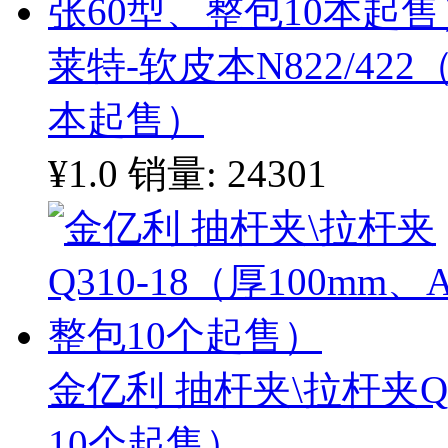
莱特-软皮本N822/422
本起售）
¥1.0
销量: 24301
金亿利 抽杆夹\拉杆夹Q3
10个起售）