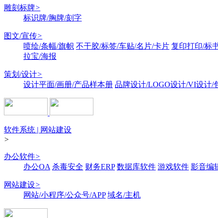
雕刻标牌
>
标识牌/胸牌/刻字
图文/宣传
>
喷绘/条幅/旗帜
不干胶/标签/车贴/名片/卡片
复印打印/标
拉宝/海报
策划/设计
>
设计平面/画册/产品样本册
品牌设计/LOGO设计/VI设计
软件系统 | 网站建设
>
办公软件
>
办公OA
杀毒安全
财务ERP
数据库软件
游戏软件
影音编
网站建设
>
网站/小程序/公众号/APP
域名/主机