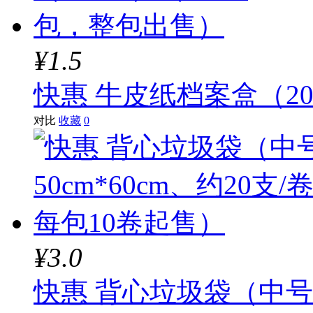
¥1.5
快惠 牛皮纸档案盒（2
对比
收藏
0
¥3.0
快惠 背心垃圾袋（中号50