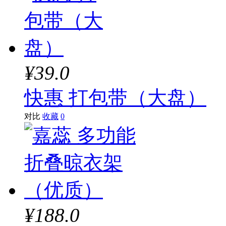
¥39.0
快惠 打包带（大盘）
对比
收藏
0
¥188.0