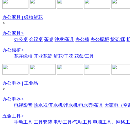
办公家具 | 绿植鲜花
>
办公家具
>
办公桌
会议桌
茶桌
沙发/茶几
办公椅
办公橱柜
货架/床
办公绿植
>
花卉绿植
开业花篮
鲜花/干花
花盆/工具
办公电器 | 工业品
>
办公电器
>
电视影音
热水器/开水机/净水机/电水壶/茶具
大家电（空
五金工具
>
手动工具
工具套装
电动工具/气动工具
电脑工具、网络工