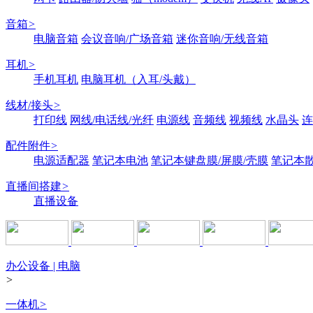
音箱
>
电脑音箱
会议音响/广场音箱
迷你音响/无线音箱
耳机
>
手机耳机
电脑耳机（入耳/头戴）
线材/接头
>
打印线
网线/电话线/光纤
电源线
音频线
视频线
水晶头
连
配件附件
>
电源适配器
笔记本电池
笔记本键盘膜/屏膜/壳膜
笔记本
直播间搭建
>
直播设备
办公设备 | 电脑
>
一体机
>