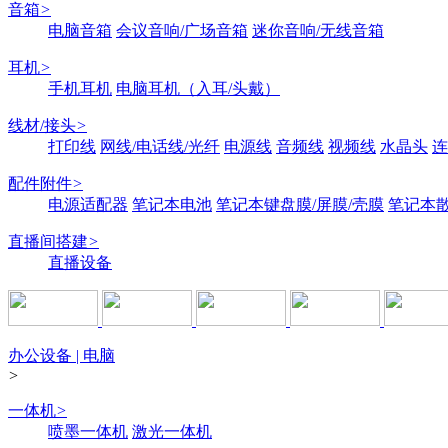
音箱
>
电脑音箱
会议音响/广场音箱
迷你音响/无线音箱
耳机
>
手机耳机
电脑耳机（入耳/头戴）
线材/接头
>
打印线
网线/电话线/光纤
电源线
音频线
视频线
水晶头
连
配件附件
>
电源适配器
笔记本电池
笔记本键盘膜/屏膜/壳膜
笔记本
直播间搭建
>
直播设备
办公设备 | 电脑
>
一体机
>
喷墨一体机
激光一体机