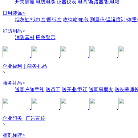
开关插座
电线电缆
仪器仪表
电闸/断路器/配电箱
日用装饰
>
烟灰缸/纸巾盒/厕纸盒
收纳箱/箱包
测量仪/温湿度计/体重
消防用品
>
消防器材
应急警示
企业福利｜商务礼品
>
商务礼品
>
送客户随手礼
送员工
送开业/乔迁
送同事朋友
送长辈师
企业印务 | 广告宣传
>
雕刻标牌
>