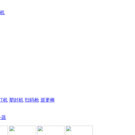
机
订机
塑封机
扫码枪
巡更棒
务器