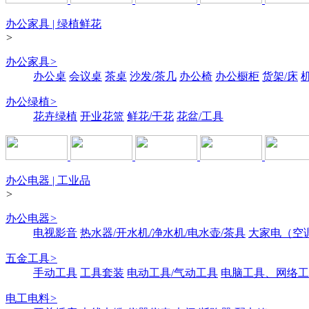
办公家具 | 绿植鲜花
>
办公家具
>
办公桌
会议桌
茶桌
沙发/茶几
办公椅
办公橱柜
货架/床
办公绿植
>
花卉绿植
开业花篮
鲜花/干花
花盆/工具
办公电器 | 工业品
>
办公电器
>
电视影音
热水器/开水机/净水机/电水壶/茶具
大家电（空
五金工具
>
手动工具
工具套装
电动工具/气动工具
电脑工具、网络工
电工电料
>