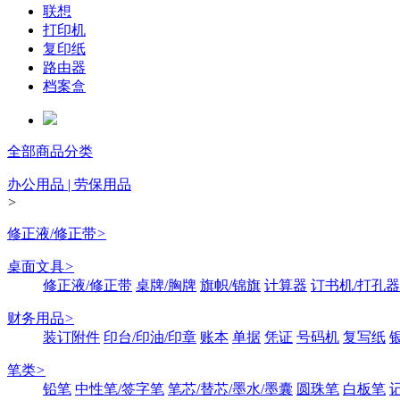
联想
打印机
复印纸
路由器
档案盒
全部商品分类
办公用品 | 劳保用品
>
修正液/修正带
>
桌面文具
>
修正液/修正带
桌牌/胸牌
旗帜/锦旗
计算器
订书机/打孔器
财务用品
>
装订附件
印台/印油/印章
账本
单据
凭证
号码机
复写纸
笔类
>
铅笔
中性笔/签字笔
笔芯/替芯/墨水/墨囊
圆珠笔
白板笔