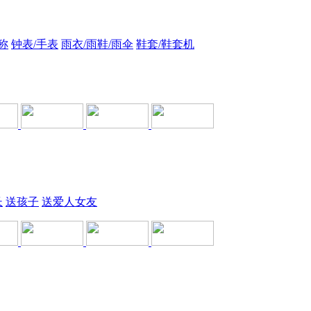
称
钟表/手表
雨衣/雨鞋/雨伞
鞋套/鞋套机
长
送孩子
送爱人女友