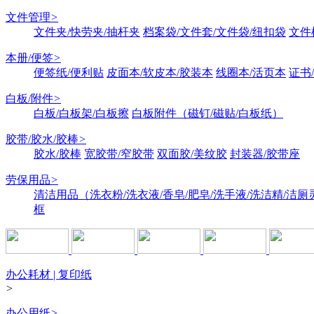
文件管理
>
文件夹/快劳夹/抽杆夹
档案袋/文件套/文件袋/纽扣袋
文件
本册/便签
>
便签纸/便利贴
皮面本/软皮本/胶装本
线圈本/活页本
证书
白板/附件
>
白板/白板架/白板擦
白板附件（磁钉/磁贴/白板纸）
胶带/胶水/胶棒
>
胶水/胶棒
宽胶带/窄胶带
双面胶/美纹胶
封装器/胶带座
劳保用品
>
清洁用品（洗衣粉/洗衣液/香皂/肥皂/洗手液/洗洁精/洁厕
框
办公耗材 | 复印纸
>
办公用纸
>