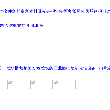
框/文件盘
档案盒
资料册
板夹/报告夹/票夹/长尾夹
风琴包
报刊架
/内芯
信纸/信封
相册/相框
灵）
垃圾桶/垃圾筐/纸篓/垃圾袋
工业擦拭
地垫
清洁设备（扫帚簸