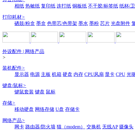
相纸
热敏纸
复印纸
连打纸
铜板纸
不干胶/标签纸
纸杯/
打印耗材
>
硒鼓/粉盒
墨盒
色带芯/色带架
墨水
墨粉
芯片
光盘附件
外设配件 | 网络产品
>
装机配件
>
显示器
电源
主板
机箱
硬盘
内存
CPU风扇
显卡
CPU
光
键盘/鼠标
>
键鼠套装
键盘
鼠标
存储
>
移动硬盘
网络存储
U盘
存储卡
网络产品
>
网卡
路由器/防火墙
猫（modem）
交换机
无线AP
摄像头