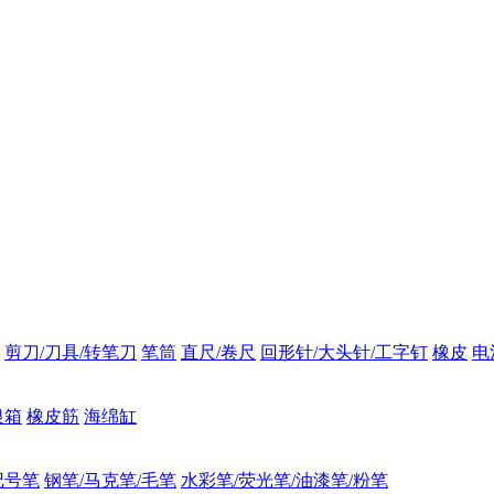
剪刀/刀具/转笔刀
笔筒
直尺/卷尺
回形针/大头针/工字钉
橡皮
电
银箱
橡皮筋
海绵缸
记号笔
钢笔/马克笔/毛笔
水彩笔/荧光笔/油漆笔/粉笔