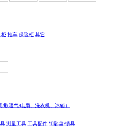
机柜
推车
保险柜
其它
调/取暖气/电扇、洗衣机、冰箱）
具
测量工具
工具配件
钥匙盘/锁具