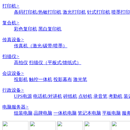
打印机
>
条码打印机/热敏打印机
激光打印机
针式打印机
喷墨打印
复合机
>
彩色复印机
黑白复印机
传真设备
>
传真机（激光/碳带/喷墨）
扫描仪
>
高拍仪
扫描仪（平板式/馈纸式）
会议设备
>
投影机
触控一体机
投影幕布
激光笔
行政设备
>
UPS电源
电话机/对讲机
碎纸机
点钞机
录音笔
考勤机
装
电脑服务器
>
组装电脑
品牌电脑
一体机电脑
笔记本电脑
平板电脑
服