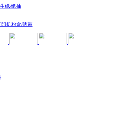
卫生纸/纸抽
复印机粉盒/硒鼓
驱