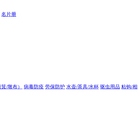
名片册
箕/墩布）
病毒防疫
劳保防护
水壶/茶具/水杯
驱虫用品
粘钩/相