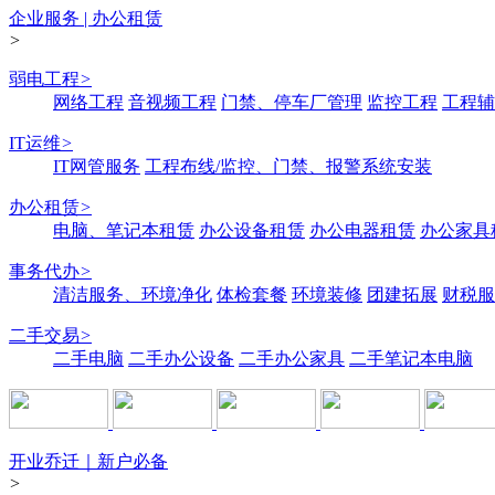
企业服务 | 办公租赁
>
弱电工程
>
网络工程
音视频工程
门禁、停车厂管理
监控工程
工程辅
IT运维
>
IT网管服务
工程布线/监控、门禁、报警系统安装
办公租赁
>
电脑、笔记本租赁
办公设备租赁
办公电器租赁
办公家具
事务代办
>
清洁服务、环境净化
体检套餐
环境装修
团建拓展
财税服
二手交易
>
二手电脑
二手办公设备
二手办公家具
二手笔记本电脑
开业乔迁｜新户必备
>