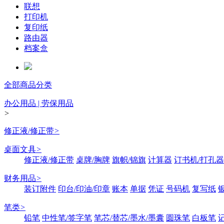
联想
打印机
复印纸
路由器
档案盒
全部商品分类
办公用品 | 劳保用品
>
修正液/修正带
>
桌面文具
>
修正液/修正带
桌牌/胸牌
旗帜/锦旗
计算器
订书机/打孔器
财务用品
>
装订附件
印台/印油/印章
账本
单据
凭证
号码机
复写纸
笔类
>
铅笔
中性笔/签字笔
笔芯/替芯/墨水/墨囊
圆珠笔
白板笔