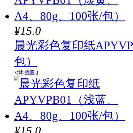
¥15.0
晨光彩色复印纸APYVPB
包）
对比
收藏
0
¥15.0