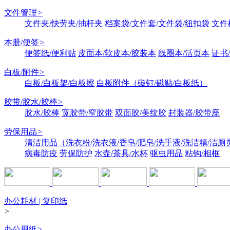
文件管理
>
文件夹/快劳夹/抽杆夹
档案袋/文件套/文件袋/纽扣袋
文件
本册/便签
>
便签纸/便利贴
皮面本/软皮本/胶装本
线圈本/活页本
证书
白板/附件
>
白板/白板架/白板擦
白板附件（磁钉/磁贴/白板纸）
胶带/胶水/胶棒
>
胶水/胶棒
宽胶带/窄胶带
双面胶/美纹胶
封装器/胶带座
劳保用品
>
清洁用品（洗衣粉/洗衣液/香皂/肥皂/洗手液/洗洁精/洁厕
病毒防疫
劳保防护
水壶/茶具/水杯
驱虫用品
粘钩/相框
办公耗材 | 复印纸
>
办公用纸
>