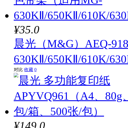
¥35.0
晨光（M&G）AEQ-918
630KⅡ/650KⅡ/610K/63
对比
收藏
0
¥149.0