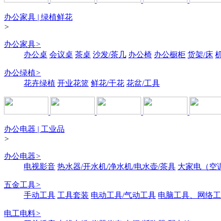
办公家具 | 绿植鲜花
>
办公家具
>
办公桌
会议桌
茶桌
沙发/茶几
办公椅
办公橱柜
货架/床
办公绿植
>
花卉绿植
开业花篮
鲜花/干花
花盆/工具
办公电器 | 工业品
>
办公电器
>
电视影音
热水器/开水机/净水机/电水壶/茶具
大家电（空
五金工具
>
手动工具
工具套装
电动工具/气动工具
电脑工具、网络工
电工电料
>