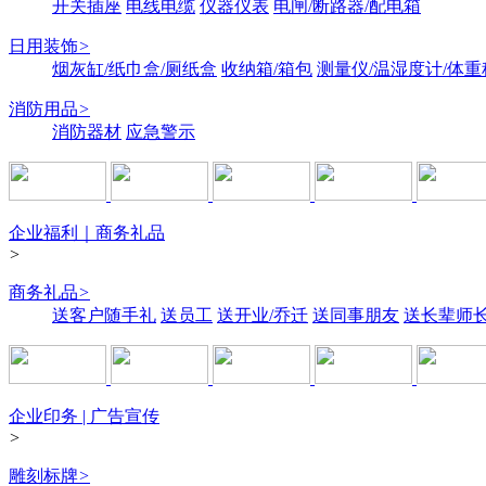
开关插座
电线电缆
仪器仪表
电闸/断路器/配电箱
日用装饰
>
烟灰缸/纸巾盒/厕纸盒
收纳箱/箱包
测量仪/温湿度计/体重
消防用品
>
消防器材
应急警示
企业福利｜商务礼品
>
商务礼品
>
送客户随手礼
送员工
送开业/乔迁
送同事朋友
送长辈师
企业印务 | 广告宣传
>
雕刻标牌
>