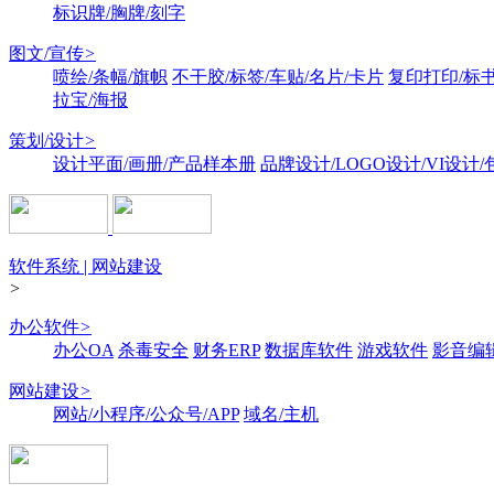
标识牌/胸牌/刻字
图文/宣传
>
喷绘/条幅/旗帜
不干胶/标签/车贴/名片/卡片
复印打印/标
拉宝/海报
策划/设计
>
设计平面/画册/产品样本册
品牌设计/LOGO设计/VI设计
软件系统 | 网站建设
>
办公软件
>
办公OA
杀毒安全
财务ERP
数据库软件
游戏软件
影音编
网站建设
>
网站/小程序/公众号/APP
域名/主机