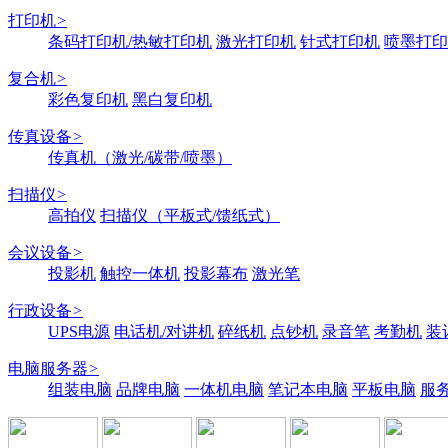
打印机
>
条码打印机/热敏打印机
激光打印机
针式打印机
喷墨打印
复合机
>
彩色复印机
黑白复印机
传真设备
>
传真机（激光/碳带/喷墨）
扫描仪
>
高拍仪
扫描仪（平板式/馈纸式）
会议设备
>
投影机
触控一体机
投影幕布
激光笔
行政设备
>
UPS电源
电话机/对讲机
碎纸机
点钞机
录音笔
考勤机
装
电脑服务器
>
组装电脑
品牌电脑
一体机电脑
笔记本电脑
平板电脑
服