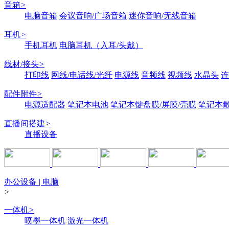
音箱
>
电脑音箱
会议音响/广场音箱
迷你音响/无线音箱
耳机
>
手机耳机
电脑耳机（入耳/头戴）
线材/接头
>
打印线
网线/电话线/光纤
电源线
音频线
视频线
水晶头
连
配件附件
>
电源适配器
笔记本电池
笔记本键盘膜/屏膜/壳膜
笔记本
直播间搭建
>
直播设备
办公设备 | 电脑
>
一体机
>
喷墨一体机
激光一体机