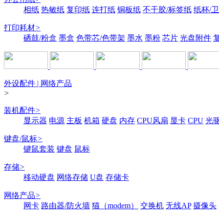
相纸
热敏纸
复印纸
连打纸
铜板纸
不干胶/标签纸
纸杯/
打印耗材
>
硒鼓/粉盒
墨盒
色带芯/色带架
墨水
墨粉
芯片
光盘附件
外设配件 | 网络产品
>
装机配件
>
显示器
电源
主板
机箱
硬盘
内存
CPU风扇
显卡
CPU
光
键盘/鼠标
>
键鼠套装
键盘
鼠标
存储
>
移动硬盘
网络存储
U盘
存储卡
网络产品
>
网卡
路由器/防火墙
猫（modem）
交换机
无线AP
摄像头