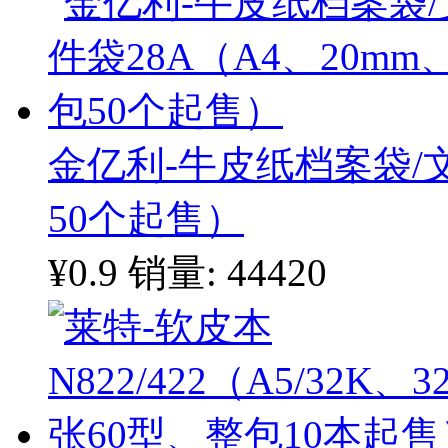
金亿利-牛皮纸档案袋/文
50个起售）
¥0.9
销量: 44420