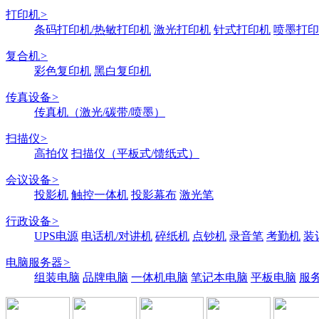
打印机
>
条码打印机/热敏打印机
激光打印机
针式打印机
喷墨打印
复合机
>
彩色复印机
黑白复印机
传真设备
>
传真机（激光/碳带/喷墨）
扫描仪
>
高拍仪
扫描仪（平板式/馈纸式）
会议设备
>
投影机
触控一体机
投影幕布
激光笔
行政设备
>
UPS电源
电话机/对讲机
碎纸机
点钞机
录音笔
考勤机
装
电脑服务器
>
组装电脑
品牌电脑
一体机电脑
笔记本电脑
平板电脑
服