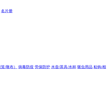
名片册
箕/墩布）
病毒防疫
劳保防护
水壶/茶具/水杯
驱虫用品
粘钩/相