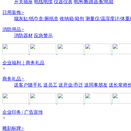
开关插座
电线电缆
仪器仪表
电闸/断路器/配电箱
日用装饰
>
烟灰缸/纸巾盒/厕纸盒
收纳箱/箱包
测量仪/温湿度计/体重
消防用品
>
消防器材
应急警示
企业福利｜商务礼品
>
商务礼品
>
送客户随手礼
送员工
送开业/乔迁
送同事朋友
送长辈师
企业印务 | 广告宣传
>
雕刻标牌
>