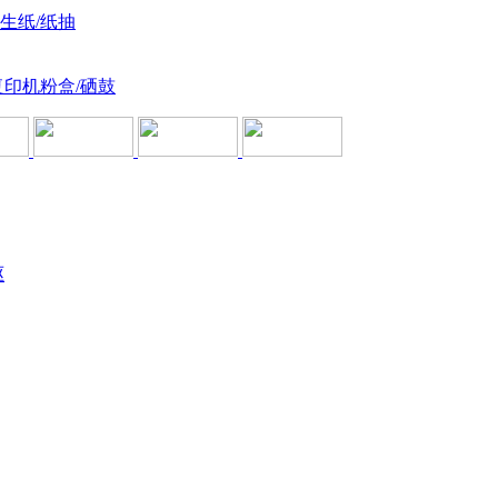
卫生纸/纸抽
复印机粉盒/硒鼓
驱