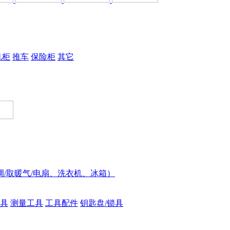
机柜
推车
保险柜
其它
调/取暖气/电扇、洗衣机、冰箱）
具
测量工具
工具配件
钥匙盘/锁具