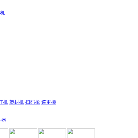
机
订机
塑封机
扫码枪
巡更棒
务器