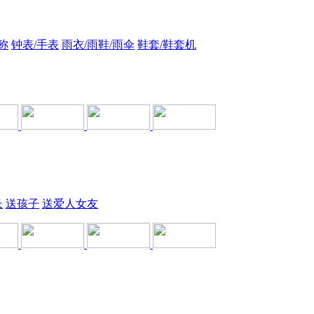
称
钟表/手表
雨衣/雨鞋/雨伞
鞋套/鞋套机
长
送孩子
送爱人女友