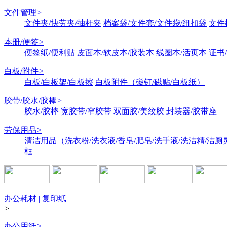
文件管理
>
文件夹/快劳夹/抽杆夹
档案袋/文件套/文件袋/纽扣袋
文件
本册/便签
>
便签纸/便利贴
皮面本/软皮本/胶装本
线圈本/活页本
证书
白板/附件
>
白板/白板架/白板擦
白板附件（磁钉/磁贴/白板纸）
胶带/胶水/胶棒
>
胶水/胶棒
宽胶带/窄胶带
双面胶/美纹胶
封装器/胶带座
劳保用品
>
清洁用品（洗衣粉/洗衣液/香皂/肥皂/洗手液/洗洁精/洁厕
框
办公耗材 | 复印纸
>
办公用纸
>