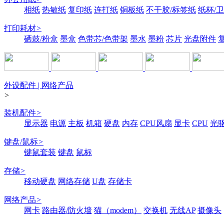
相纸
热敏纸
复印纸
连打纸
铜板纸
不干胶/标签纸
纸杯/
打印耗材
>
硒鼓/粉盒
墨盒
色带芯/色带架
墨水
墨粉
芯片
光盘附件
外设配件 | 网络产品
>
装机配件
>
显示器
电源
主板
机箱
硬盘
内存
CPU风扇
显卡
CPU
光
键盘/鼠标
>
键鼠套装
键盘
鼠标
存储
>
移动硬盘
网络存储
U盘
存储卡
网络产品
>
网卡
路由器/防火墙
猫（modem）
交换机
无线AP
摄像头