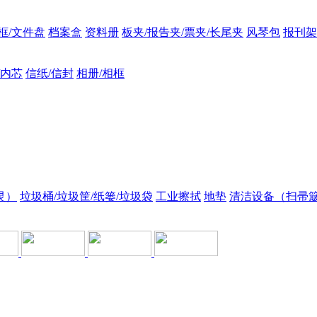
框/文件盘
档案盒
资料册
板夹/报告夹/票夹/长尾夹
风琴包
报刊架
/内芯
信纸/信封
相册/相框
灵）
垃圾桶/垃圾筐/纸篓/垃圾袋
工业擦拭
地垫
清洁设备（扫帚簸