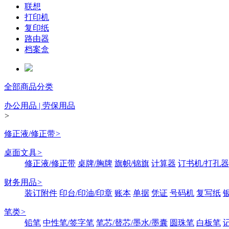
联想
打印机
复印纸
路由器
档案盒
全部商品分类
办公用品 | 劳保用品
>
修正液/修正带
>
桌面文具
>
修正液/修正带
桌牌/胸牌
旗帜/锦旗
计算器
订书机/打孔器
财务用品
>
装订附件
印台/印油/印章
账本
单据
凭证
号码机
复写纸
笔类
>
铅笔
中性笔/签字笔
笔芯/替芯/墨水/墨囊
圆珠笔
白板笔