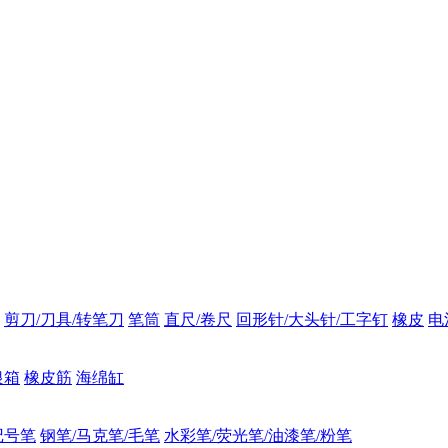
剪刀/刀具/转笔刀
笔筒
直尺/卷尺
回形针/大头针/工字钉
橡皮
电
银箱
橡皮筋
海绵缸
记号笔
钢笔/马克笔/毛笔
水彩笔/荧光笔/油漆笔/粉笔