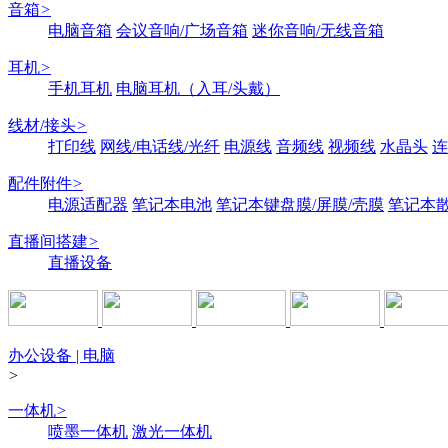
音箱
>
电脑音箱
会议音响/广场音箱
迷你音响/无线音箱
耳机
>
手机耳机
电脑耳机（入耳/头戴）
线材/接头
>
打印线
网线/电话线/光纤
电源线
音频线
视频线
水晶头
连
配件附件
>
电源适配器
笔记本电池
笔记本键盘膜/屏膜/壳膜
笔记本
直播间搭建
>
直播设备
办公设备 | 电脑
>
一体机
>
喷墨一体机
激光一体机