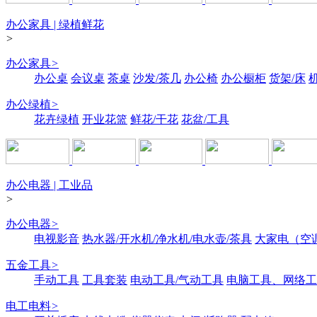
办公家具 | 绿植鲜花
>
办公家具
>
办公桌
会议桌
茶桌
沙发/茶几
办公椅
办公橱柜
货架/床
办公绿植
>
花卉绿植
开业花篮
鲜花/干花
花盆/工具
办公电器 | 工业品
>
办公电器
>
电视影音
热水器/开水机/净水机/电水壶/茶具
大家电（空
五金工具
>
手动工具
工具套装
电动工具/气动工具
电脑工具、网络工
电工电料
>