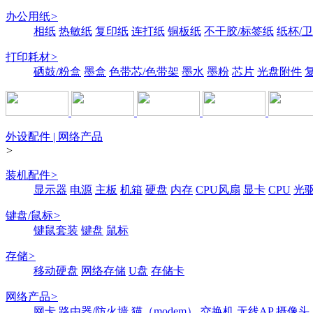
办公用纸
>
相纸
热敏纸
复印纸
连打纸
铜板纸
不干胶/标签纸
纸杯/
打印耗材
>
硒鼓/粉盒
墨盒
色带芯/色带架
墨水
墨粉
芯片
光盘附件
外设配件 | 网络产品
>
装机配件
>
显示器
电源
主板
机箱
硬盘
内存
CPU风扇
显卡
CPU
光
键盘/鼠标
>
键鼠套装
键盘
鼠标
存储
>
移动硬盘
网络存储
U盘
存储卡
网络产品
>
网卡
路由器/防火墙
猫（modem）
交换机
无线AP
摄像头