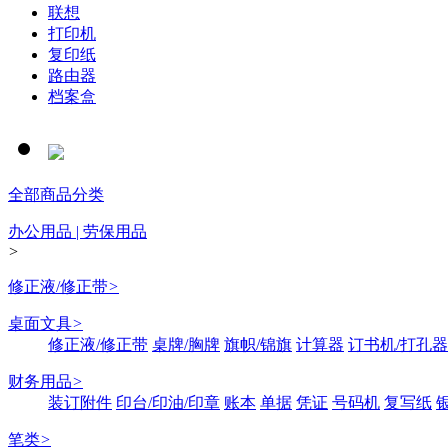
联想
打印机
复印纸
路由器
档案盒
全部商品分类
办公用品 | 劳保用品
>
修正液/修正带
>
桌面文具
>
修正液/修正带
桌牌/胸牌
旗帜/锦旗
计算器
订书机/打孔器
财务用品
>
装订附件
印台/印油/印章
账本
单据
凭证
号码机
复写纸
笔类
>