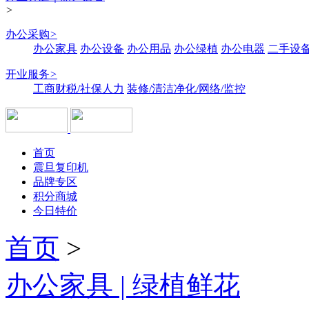
>
办公采购
>
办公家具
办公设备
办公用品
办公绿植
办公电器
二手设备
开业服务
>
工商财税/社保人力
装修/清洁净化/网络/监控
首页
震旦复印机
品牌专区
积分商城
今日特价
首页
>
办公家具 | 绿植鲜花