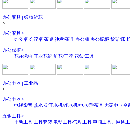
办公家具 | 绿植鲜花
>
办公家具
>
办公桌
会议桌
茶桌
沙发/茶几
办公椅
办公橱柜
货架/床
办公绿植
>
花卉绿植
开业花篮
鲜花/干花
花盆/工具
办公电器 | 工业品
>
办公电器
>
电视影音
热水器/开水机/净水机/电水壶/茶具
大家电（空
五金工具
>
手动工具
工具套装
电动工具/气动工具
电脑工具、网络工