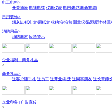
电工电料
>
开关插座
电线电缆
仪器仪表
电闸/断路器/配电箱
日用装饰
>
烟灰缸/纸巾盒/厕纸盒
收纳箱/箱包
测量仪/温湿度计/体重
消防用品
>
消防器材
应急警示
企业福利｜商务礼品
>
商务礼品
>
送客户随手礼
送员工
送开业/乔迁
送同事朋友
送长辈师
企业印务 | 广告宣传
>