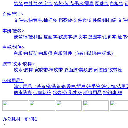
铅笔
中性笔/签字笔
笔芯/替芯/墨水/墨囊
圆珠笔
白板笔
文件管理
>
文件夹/快劳夹/抽杆夹
档案袋/文件套/文件袋/纽扣袋
文件
本册/便签
>
便签纸/便利贴
皮面本/软皮本/胶装本
线圈本/活页本
证书
白板/附件
>
白板/白板架/白板擦
白板附件（磁钉/磁贴/白板纸）
胶带/胶水/胶棒
>
胶水/胶棒
宽胶带/窄胶带
双面胶/美纹胶
封装器/胶带座
劳保用品
>
清洁用品（洗衣粉/洗衣液/香皂/肥皂/洗手液/洗洁精/洁厕
病毒防疫
劳保防护
水壶/茶具/水杯
驱虫用品
粘钩/相框
办公耗材 | 复印纸
>