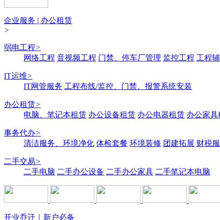
企业服务 | 办公租赁
>
弱电工程
>
网络工程
音视频工程
门禁、停车厂管理
监控工程
工程辅
IT运维
>
IT网管服务
工程布线/监控、门禁、报警系统安装
办公租赁
>
电脑、笔记本租赁
办公设备租赁
办公电器租赁
办公家具
事务代办
>
清洁服务、环境净化
体检套餐
环境装修
团建拓展
财税服
二手交易
>
二手电脑
二手办公设备
二手办公家具
二手笔记本电脑
开业乔迁｜新户必备