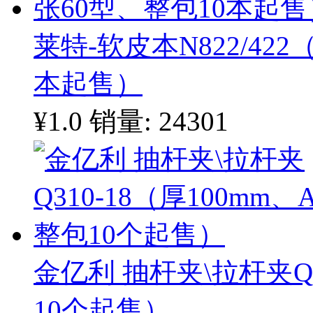
莱特-软皮本N822/422
本起售）
¥1.0
销量: 24301
金亿利 抽杆夹\拉杆夹Q3
10个起售）