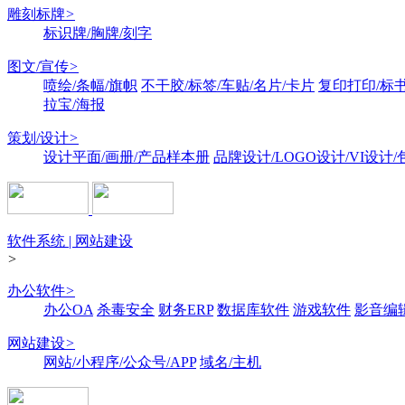
雕刻标牌
>
标识牌/胸牌/刻字
图文/宣传
>
喷绘/条幅/旗帜
不干胶/标签/车贴/名片/卡片
复印打印/标
拉宝/海报
策划/设计
>
设计平面/画册/产品样本册
品牌设计/LOGO设计/VI设计
软件系统 | 网站建设
>
办公软件
>
办公OA
杀毒安全
财务ERP
数据库软件
游戏软件
影音编
网站建设
>
网站/小程序/公众号/APP
域名/主机