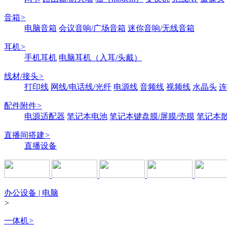
音箱
>
电脑音箱
会议音响/广场音箱
迷你音响/无线音箱
耳机
>
手机耳机
电脑耳机（入耳/头戴）
线材/接头
>
打印线
网线/电话线/光纤
电源线
音频线
视频线
水晶头
连
配件附件
>
电源适配器
笔记本电池
笔记本键盘膜/屏膜/壳膜
笔记本
直播间搭建
>
直播设备
办公设备 | 电脑
>
一体机
>