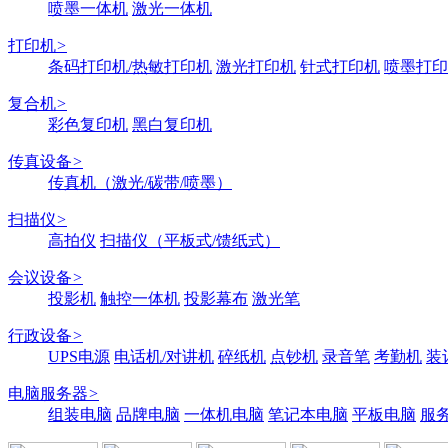
喷墨一体机
激光一体机
打印机
>
条码打印机/热敏打印机
激光打印机
针式打印机
喷墨打印
复合机
>
彩色复印机
黑白复印机
传真设备
>
传真机（激光/碳带/喷墨）
扫描仪
>
高拍仪
扫描仪（平板式/馈纸式）
会议设备
>
投影机
触控一体机
投影幕布
激光笔
行政设备
>
UPS电源
电话机/对讲机
碎纸机
点钞机
录音笔
考勤机
装
电脑服务器
>
组装电脑
品牌电脑
一体机电脑
笔记本电脑
平板电脑
服