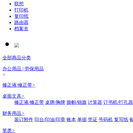
联想
打印机
复印纸
路由器
档案盒
全部商品分类
办公用品 | 劳保用品
>
修正液/修正带
>
桌面文具
>
修正液/修正带
桌牌/胸牌
旗帜/锦旗
计算器
订书机/打孔器
财务用品
>
装订附件
印台/印油/印章
账本
单据
凭证
号码机
复写纸
笔类
>