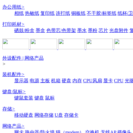
办公用纸
>
相纸
热敏纸
复印纸
连打纸
铜板纸
不干胶/标签纸
纸杯/
打印耗材
>
硒鼓/粉盒
墨盒
色带芯/色带架
墨水
墨粉
芯片
光盘附件
外设配件 | 网络产品
>
装机配件
>
显示器
电源
主板
机箱
硬盘
内存
CPU风扇
显卡
CPU
光
键盘/鼠标
>
键鼠套装
键盘
鼠标
存储
>
移动硬盘
网络存储
U盘
存储卡
网络产品
>
网卡
路由器/防火墙
猫（modem）
交换机
无线AP
摄像头