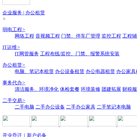
企业服务 | 办公租赁
>
弱电工程
>
网络工程
音视频工程
门禁、停车厂管理
监控工程
工程辅
IT运维
>
IT网管服务
工程布线/监控、门禁、报警系统安装
办公租赁
>
电脑、笔记本租赁
办公设备租赁
办公电器租赁
办公家具
事务代办
>
清洁服务、环境净化
体检套餐
环境装修
团建拓展
财税服
二手交易
>
二手电脑
二手办公设备
二手办公家具
二手笔记本电脑
开业乔迁｜新户必备