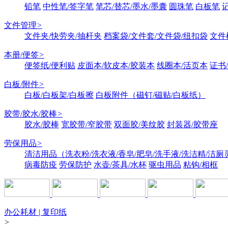
铅笔
中性笔/签字笔
笔芯/替芯/墨水/墨囊
圆珠笔
白板笔
文件管理
>
文件夹/快劳夹/抽杆夹
档案袋/文件套/文件袋/纽扣袋
文件
本册/便签
>
便签纸/便利贴
皮面本/软皮本/胶装本
线圈本/活页本
证书
白板/附件
>
白板/白板架/白板擦
白板附件（磁钉/磁贴/白板纸）
胶带/胶水/胶棒
>
胶水/胶棒
宽胶带/窄胶带
双面胶/美纹胶
封装器/胶带座
劳保用品
>
清洁用品（洗衣粉/洗衣液/香皂/肥皂/洗手液/洗洁精/洁厕
病毒防疫
劳保防护
水壶/茶具/水杯
驱虫用品
粘钩/相框
办公耗材 | 复印纸
>