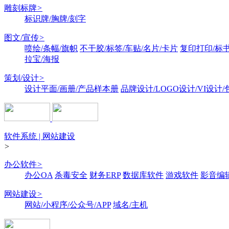
雕刻标牌
>
标识牌/胸牌/刻字
图文/宣传
>
喷绘/条幅/旗帜
不干胶/标签/车贴/名片/卡片
复印打印/标
拉宝/海报
策划/设计
>
设计平面/画册/产品样本册
品牌设计/LOGO设计/VI设计
软件系统 | 网站建设
>
办公软件
>
办公OA
杀毒安全
财务ERP
数据库软件
游戏软件
影音编
网站建设
>
网站/小程序/公众号/APP
域名/主机