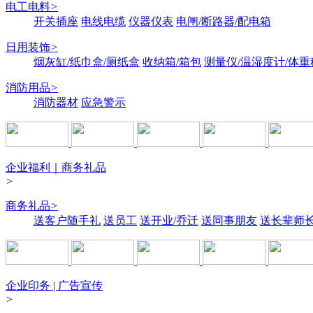
电工电料
>
开关插座
电线电缆
仪器仪表
电闸/断路器/配电箱
日用装饰
>
烟灰缸/纸巾盒/厕纸盒
收纳箱/箱包
测量仪/温湿度计/体重
消防用品
>
消防器材
应急警示
企业福利｜商务礼品
>
商务礼品
>
送客户随手礼
送员工
送开业/乔迁
送同事朋友
送长辈师
企业印务 | 广告宣传
>