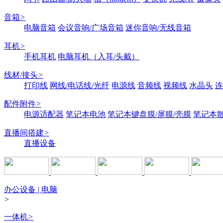
音箱
>
电脑音箱
会议音响/广场音箱
迷你音响/无线音箱
耳机
>
手机耳机
电脑耳机（入耳/头戴）
线材/接头
>
打印线
网线/电话线/光纤
电源线
音频线
视频线
水晶头
连
配件附件
>
电源适配器
笔记本电池
笔记本键盘膜/屏膜/壳膜
笔记本
直播间搭建
>
直播设备
办公设备 | 电脑
>
一体机
>