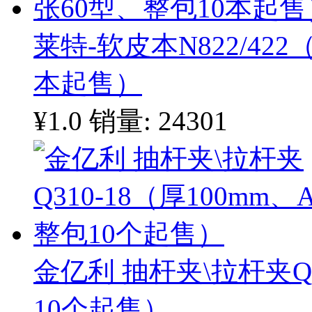
莱特-软皮本N822/422
本起售）
¥1.0
销量: 24301
金亿利 抽杆夹\拉杆夹Q3
10个起售）