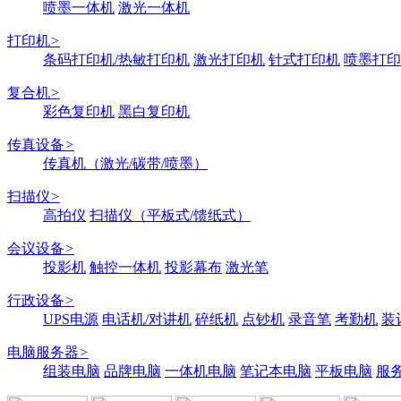
喷墨一体机
激光一体机
打印机
>
条码打印机/热敏打印机
激光打印机
针式打印机
喷墨打印
复合机
>
彩色复印机
黑白复印机
传真设备
>
传真机（激光/碳带/喷墨）
扫描仪
>
高拍仪
扫描仪（平板式/馈纸式）
会议设备
>
投影机
触控一体机
投影幕布
激光笔
行政设备
>
UPS电源
电话机/对讲机
碎纸机
点钞机
录音笔
考勤机
装
电脑服务器
>
组装电脑
品牌电脑
一体机电脑
笔记本电脑
平板电脑
服