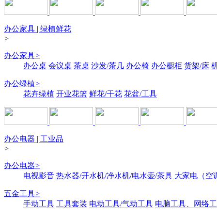
办公家具 | 绿植鲜花
>
办公家具
>
办公桌
会议桌
茶桌
沙发/茶几
办公椅
办公橱柜
货架/床
办公绿植
>
花卉绿植
开业花篮
鲜花/干花
花盆/工具
办公电器 | 工业品
>
办公电器
>
电视影音
热水器/开水机/净水机/电水壶/茶具
大家电（空
五金工具
>
手动工具
工具套装
电动工具/气动工具
电脑工具、网络工