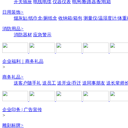
开关插座
电线电缆
仪器仪表
电闸/断路器/配电箱
日用装饰
>
烟灰缸/纸巾盒/厕纸盒
收纳箱/箱包
测量仪/温湿度计/体重
消防用品
>
消防器材
应急警示
企业福利｜商务礼品
>
商务礼品
>
送客户随手礼
送员工
送开业/乔迁
送同事朋友
送长辈师
企业印务 | 广告宣传
>
雕刻标牌
>