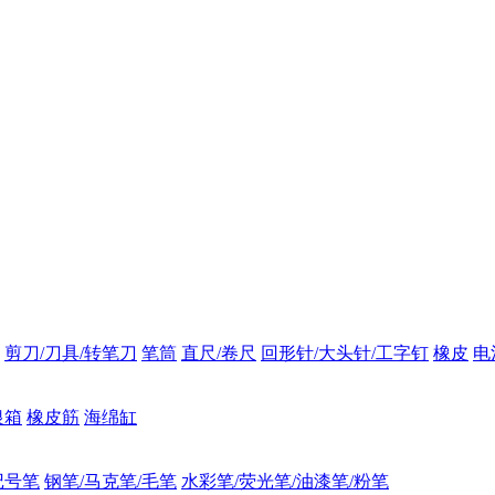
剪刀/刀具/转笔刀
笔筒
直尺/卷尺
回形针/大头针/工字钉
橡皮
电
银箱
橡皮筋
海绵缸
记号笔
钢笔/马克笔/毛笔
水彩笔/荧光笔/油漆笔/粉笔