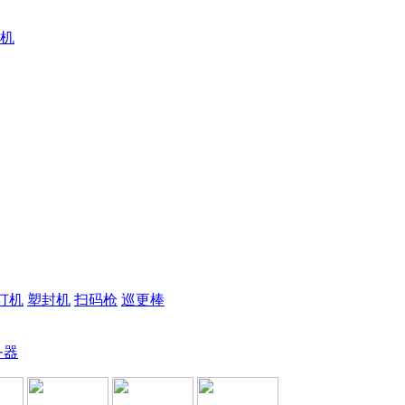
机
订机
塑封机
扫码枪
巡更棒
务器