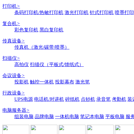
打印机
>
条码打印机/热敏打印机
激光打印机
针式打印机
喷墨打印
复合机
>
彩色复印机
黑白复印机
传真设备
>
传真机（激光/碳带/喷墨）
扫描仪
>
高拍仪
扫描仪（平板式/馈纸式）
会议设备
>
投影机
触控一体机
投影幕布
激光笔
行政设备
>
UPS电源
电话机/对讲机
碎纸机
点钞机
录音笔
考勤机
装
电脑服务器
>
组装电脑
品牌电脑
一体机电脑
笔记本电脑
平板电脑
服