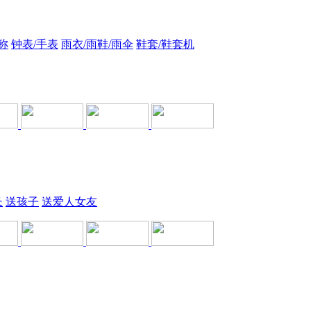
称
钟表/手表
雨衣/雨鞋/雨伞
鞋套/鞋套机
长
送孩子
送爱人女友