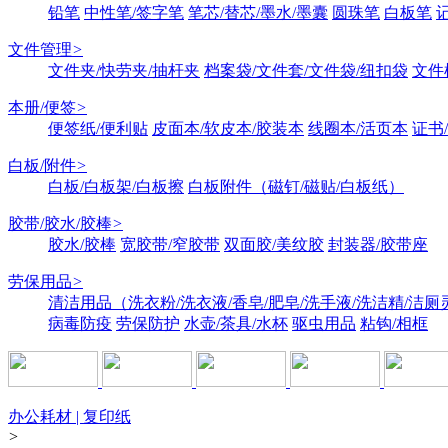
铅笔
中性笔/签字笔
笔芯/替芯/墨水/墨囊
圆珠笔
白板笔
文件管理
>
文件夹/快劳夹/抽杆夹
档案袋/文件套/文件袋/纽扣袋
文件
本册/便签
>
便签纸/便利贴
皮面本/软皮本/胶装本
线圈本/活页本
证书
白板/附件
>
白板/白板架/白板擦
白板附件（磁钉/磁贴/白板纸）
胶带/胶水/胶棒
>
胶水/胶棒
宽胶带/窄胶带
双面胶/美纹胶
封装器/胶带座
劳保用品
>
清洁用品（洗衣粉/洗衣液/香皂/肥皂/洗手液/洗洁精/洁厕
病毒防疫
劳保防护
水壶/茶具/水杯
驱虫用品
粘钩/相框
办公耗材 | 复印纸
>