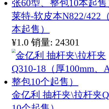
莱特-软皮本N822/422
本起售）
¥1.0
销量: 24301
金亿利 抽杆夹\拉杆夹Q3
10个起售）