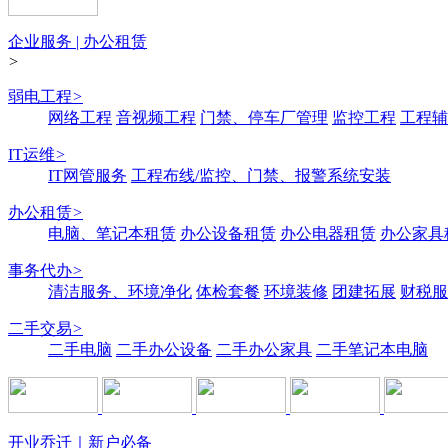
企业服务 | 办公租赁
>
弱电工程
>
网络工程
音视频工程
门禁、停车厂管理
监控工程
工程辅
IT运维
>
IT网管服务
工程布线/监控、门禁、报警系统安装
办公租赁
>
电脑、笔记本租赁
办公设备租赁
办公电器租赁
办公家具
事务代办
>
清洁服务、环境净化
体检套餐
环境装修
团建拓展
财税服
二手交易
>
二手电脑
二手办公设备
二手办公家具
二手笔记本电脑
开业乔迁｜新户必备