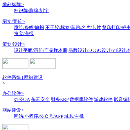
雕刻标牌
>
标识牌/胸牌/刻字
图文/宣传
>
喷绘/条幅/旗帜
不干胶/标签/车贴/名片/卡片
复印打印/标
拉宝/海报
策划/设计
>
设计平面/画册/产品样本册
品牌设计/LOGO设计/VI设计
软件系统 | 网站建设
>
办公软件
>
办公OA
杀毒安全
财务ERP
数据库软件
游戏软件
影音编
网站建设
>
网站/小程序/公众号/APP
域名/主机