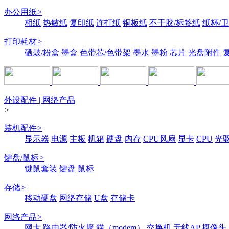
办公用纸
>
相纸
热敏纸
复印纸
连打纸
铜板纸
不干胶/标签纸
纸杯/
打印耗材
>
硒鼓/粉盒
墨盒
色带芯/色带架
墨水
墨粉
芯片
光盘附件
外设配件 | 网络产品
>
装机配件
>
显示器
电源
主板
机箱
硬盘
内存
CPU风扇
显卡
CPU
光
键盘/鼠标
>
键鼠套装
键盘
鼠标
存储
>
移动硬盘
网络存储
U盘
存储卡
网络产品
>
网卡
路由器/防火墙
猫（modem）
交换机
无线AP
摄像头