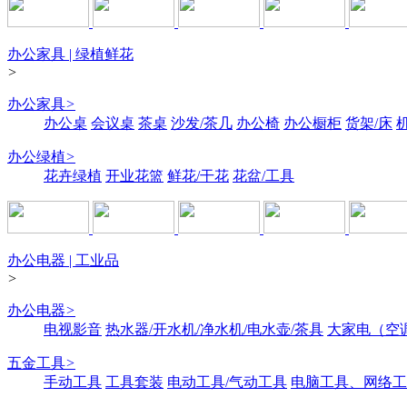
办公家具 | 绿植鲜花
>
办公家具
>
办公桌
会议桌
茶桌
沙发/茶几
办公椅
办公橱柜
货架/床
办公绿植
>
花卉绿植
开业花篮
鲜花/干花
花盆/工具
办公电器 | 工业品
>
办公电器
>
电视影音
热水器/开水机/净水机/电水壶/茶具
大家电（空
五金工具
>
手动工具
工具套装
电动工具/气动工具
电脑工具、网络工