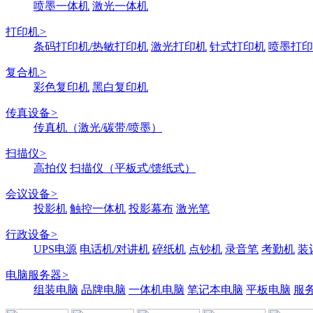
喷墨一体机
激光一体机
打印机
>
条码打印机/热敏打印机
激光打印机
针式打印机
喷墨打印
复合机
>
彩色复印机
黑白复印机
传真设备
>
传真机（激光/碳带/喷墨）
扫描仪
>
高拍仪
扫描仪（平板式/馈纸式）
会议设备
>
投影机
触控一体机
投影幕布
激光笔
行政设备
>
UPS电源
电话机/对讲机
碎纸机
点钞机
录音笔
考勤机
装
电脑服务器
>
组装电脑
品牌电脑
一体机电脑
笔记本电脑
平板电脑
服