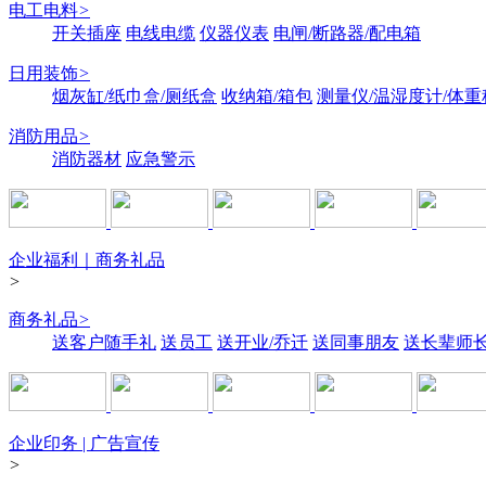
电工电料
>
开关插座
电线电缆
仪器仪表
电闸/断路器/配电箱
日用装饰
>
烟灰缸/纸巾盒/厕纸盒
收纳箱/箱包
测量仪/温湿度计/体重
消防用品
>
消防器材
应急警示
企业福利｜商务礼品
>
商务礼品
>
送客户随手礼
送员工
送开业/乔迁
送同事朋友
送长辈师
企业印务 | 广告宣传
>