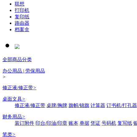
联想
打印机
复印纸
路由器
档案盒
全部商品分类
办公用品 | 劳保用品
>
修正液/修正带
>
桌面文具
>
修正液/修正带
桌牌/胸牌
旗帜/锦旗
计算器
订书机/打孔器
财务用品
>
装订附件
印台/印油/印章
账本
单据
凭证
号码机
复写纸
笔类
>