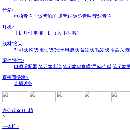
音箱
>
电脑音箱
会议音响/广场音箱
迷你音响/无线音箱
耳机
>
手机耳机
电脑耳机（入耳/头戴）
线材/接头
>
打印线
网线/电话线/光纤
电源线
音频线
视频线
水晶头
连
配件附件
>
电源适配器
笔记本电池
笔记本键盘膜/屏膜/壳膜
笔记本
直播间搭建
>
直播设备
办公设备 | 电脑
>
一体机
>