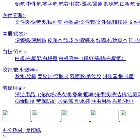
铅笔
中性笔/签字笔
笔芯/替芯/墨水/墨囊
圆珠笔
白板笔
文件管理
>
文件夹/快劳夹/抽杆夹
档案袋/文件套/文件袋/纽扣袋
文件
本册/便签
>
便签纸/便利贴
皮面本/软皮本/胶装本
线圈本/活页本
证书
白板/附件
>
白板/白板架/白板擦
白板附件（磁钉/磁贴/白板纸）
胶带/胶水/胶棒
>
胶水/胶棒
宽胶带/窄胶带
双面胶/美纹胶
封装器/胶带座
劳保用品
>
清洁用品（洗衣粉/洗衣液/香皂/肥皂/洗手液/洗洁精/洁厕
病毒防疫
劳保防护
水壶/茶具/水杯
驱虫用品
粘钩/相框
办公耗材 | 复印纸
>