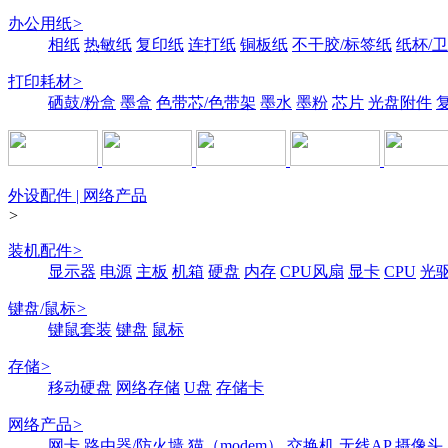
办公用纸
>
相纸
热敏纸
复印纸
连打纸
铜板纸
不干胶/标签纸
纸杯/
打印耗材
>
硒鼓/粉盒
墨盒
色带芯/色带架
墨水
墨粉
芯片
光盘附件
外设配件 | 网络产品
>
装机配件
>
显示器
电源
主板
机箱
硬盘
内存
CPU风扇
显卡
CPU
光
键盘/鼠标
>
键鼠套装
键盘
鼠标
存储
>
移动硬盘
网络存储
U盘
存储卡
网络产品
>
网卡
路由器/防火墙
猫（modem）
交换机
无线AP
摄像头