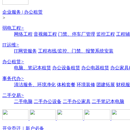
企业服务 | 办公租赁
>
弱电工程
>
网络工程
音视频工程
门禁、停车厂管理
监控工程
工程辅
IT运维
>
IT网管服务
工程布线/监控、门禁、报警系统安装
办公租赁
>
电脑、笔记本租赁
办公设备租赁
办公电器租赁
办公家具
事务代办
>
清洁服务、环境净化
体检套餐
环境装修
团建拓展
财税服
二手交易
>
二手电脑
二手办公设备
二手办公家具
二手笔记本电脑
开业乔迁｜新户必备