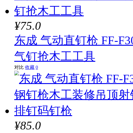
¥75.0
东成 气动直钉枪 FF-
气钉抢木工工具
对比
收藏
0
¥85.0