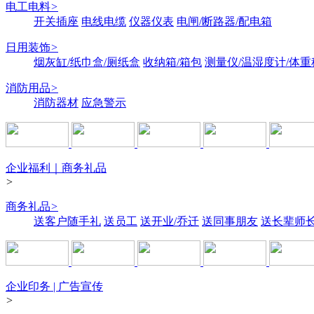
电工电料
>
开关插座
电线电缆
仪器仪表
电闸/断路器/配电箱
日用装饰
>
烟灰缸/纸巾盒/厕纸盒
收纳箱/箱包
测量仪/温湿度计/体重
消防用品
>
消防器材
应急警示
企业福利｜商务礼品
>
商务礼品
>
送客户随手礼
送员工
送开业/乔迁
送同事朋友
送长辈师
企业印务 | 广告宣传
>