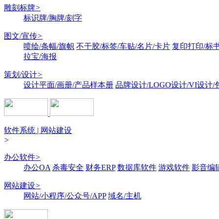
雕刻标牌
>
标识牌/胸牌/刻字
图文/宣传
>
喷绘/条幅/旗帜
不干胶/标签/车贴/名片/卡片
复印打印/标
拉宝/海报
策划/设计
>
设计平面/画册/产品样本册
品牌设计/LOGO设计/VI设计
软件系统 | 网站建设
>
办公软件
>
办公OA
杀毒安全
财务ERP
数据库软件
游戏软件
影音编
网站建设
>
网站/小程序/公众号/APP
域名/主机