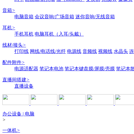
音箱
>
电脑音箱
会议音响/广场音箱
迷你音响/无线音箱
耳机
>
手机耳机
电脑耳机（入耳/头戴）
线材/接头
>
打印线
网线/电话线/光纤
电源线
音频线
视频线
水晶头
连
配件附件
>
电源适配器
笔记本电池
笔记本键盘膜/屏膜/壳膜
笔记本
直播间搭建
>
直播设备
办公设备 | 电脑
>
一体机
>