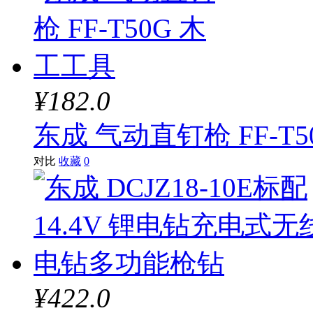
¥182.0
东成 气动直钉枪 FF-T
对比
收藏
0
¥422.0