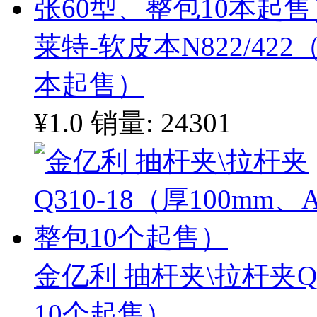
莱特-软皮本N822/422
本起售）
¥1.0
销量: 24301
金亿利 抽杆夹\拉杆夹Q3
10个起售）