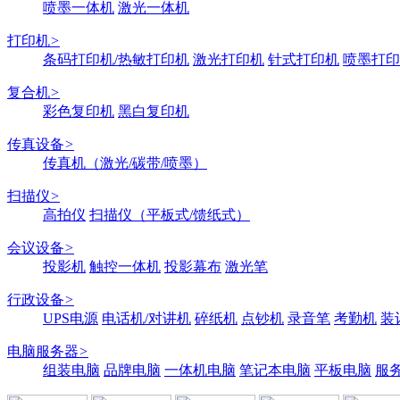
喷墨一体机
激光一体机
打印机
>
条码打印机/热敏打印机
激光打印机
针式打印机
喷墨打印
复合机
>
彩色复印机
黑白复印机
传真设备
>
传真机（激光/碳带/喷墨）
扫描仪
>
高拍仪
扫描仪（平板式/馈纸式）
会议设备
>
投影机
触控一体机
投影幕布
激光笔
行政设备
>
UPS电源
电话机/对讲机
碎纸机
点钞机
录音笔
考勤机
装
电脑服务器
>
组装电脑
品牌电脑
一体机电脑
笔记本电脑
平板电脑
服