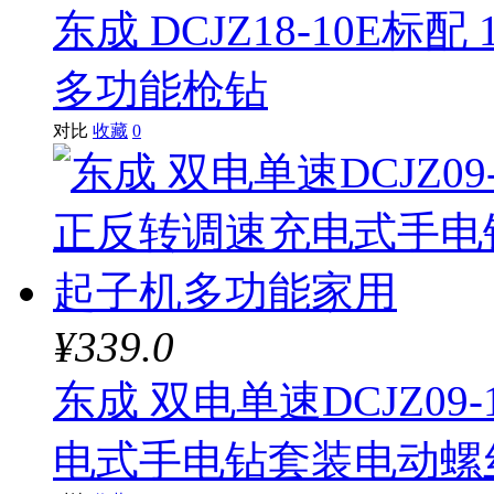
东成 DCJZ18-10E标
多功能枪钻
对比
收藏
0
¥339.0
东成 双电单速DCJZ0
电式手电钻套装电动螺