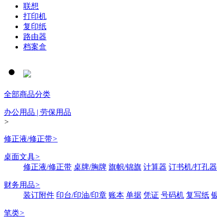
联想
打印机
复印纸
路由器
档案盒
全部商品分类
办公用品 | 劳保用品
>
修正液/修正带
>
桌面文具
>
修正液/修正带
桌牌/胸牌
旗帜/锦旗
计算器
订书机/打孔器
财务用品
>
装订附件
印台/印油/印章
账本
单据
凭证
号码机
复写纸
笔类
>