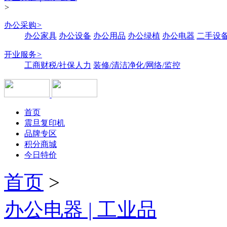
>
办公采购
>
办公家具
办公设备
办公用品
办公绿植
办公电器
二手设备
开业服务
>
工商财税/社保人力
装修/清洁净化/网络/监控
首页
震旦复印机
品牌专区
积分商城
今日特价
首页
>
办公电器 | 工业品