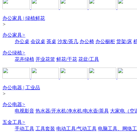
办公家具 | 绿植鲜花
>
办公家具
>
办公桌
会议桌
茶桌
沙发/茶几
办公椅
办公橱柜
货架/床
办公绿植
>
花卉绿植
开业花篮
鲜花/干花
花盆/工具
办公电器 | 工业品
>
办公电器
>
电视影音
热水器/开水机/净水机/电水壶/茶具
大家电（空
五金工具
>
手动工具
工具套装
电动工具/气动工具
电脑工具、网络工