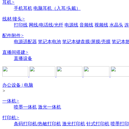
耳机
>
手机耳机
电脑耳机（入耳/头戴）
线材/接头
>
打印线
网线/电话线/光纤
电源线
音频线
视频线
水晶头
连
配件附件
>
电源适配器
笔记本电池
笔记本键盘膜/屏膜/壳膜
笔记本
直播间搭建
>
直播设备
办公设备 | 电脑
>
一体机
>
喷墨一体机
激光一体机
打印机
>
条码打印机/热敏打印机
激光打印机
针式打印机
喷墨打印