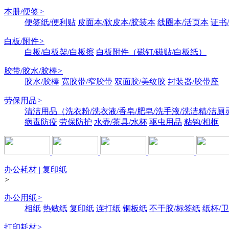
本册/便签
>
便签纸/便利贴
皮面本/软皮本/胶装本
线圈本/活页本
证书
白板/附件
>
白板/白板架/白板擦
白板附件（磁钉/磁贴/白板纸）
胶带/胶水/胶棒
>
胶水/胶棒
宽胶带/窄胶带
双面胶/美纹胶
封装器/胶带座
劳保用品
>
清洁用品（洗衣粉/洗衣液/香皂/肥皂/洗手液/洗洁精/洁厕
病毒防疫
劳保防护
水壶/茶具/水杯
驱虫用品
粘钩/相框
办公耗材 | 复印纸
>
办公用纸
>
相纸
热敏纸
复印纸
连打纸
铜板纸
不干胶/标签纸
纸杯/
打印耗材
>