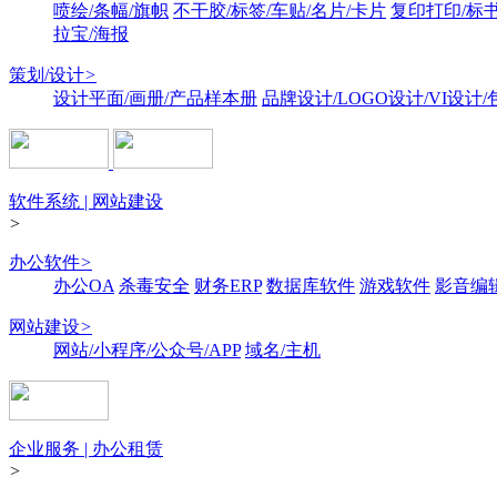
喷绘/条幅/旗帜
不干胶/标签/车贴/名片/卡片
复印打印/标
拉宝/海报
策划/设计
>
设计平面/画册/产品样本册
品牌设计/LOGO设计/VI设计
软件系统 | 网站建设
>
办公软件
>
办公OA
杀毒安全
财务ERP
数据库软件
游戏软件
影音编
网站建设
>
网站/小程序/公众号/APP
域名/主机
企业服务 | 办公租赁
>