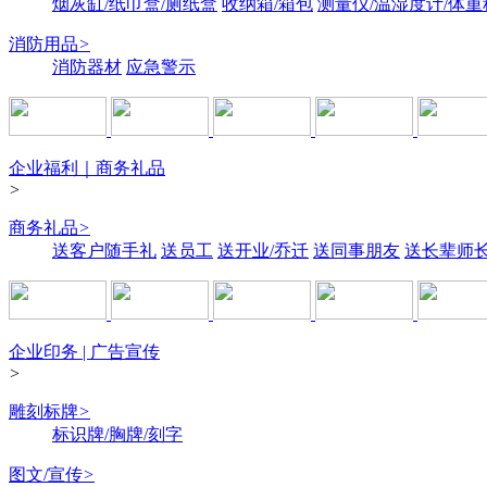
烟灰缸/纸巾盒/厕纸盒
收纳箱/箱包
测量仪/温湿度计/体重
消防用品
>
消防器材
应急警示
企业福利｜商务礼品
>
商务礼品
>
送客户随手礼
送员工
送开业/乔迁
送同事朋友
送长辈师
企业印务 | 广告宣传
>
雕刻标牌
>
标识牌/胸牌/刻字
图文/宣传
>