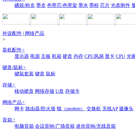
硒鼓/粉盒
墨盒
色带芯/色带架
墨水
墨粉
芯片
光盘附件
外设配件 | 网络产品
>
装机配件
>
显示器
电源
主板
机箱
硬盘
内存
CPU风扇
显卡
CPU
光
键盘/鼠标
>
键鼠套装
键盘
鼠标
存储
>
移动硬盘
网络存储
U盘
存储卡
网络产品
>
网卡
路由器/防火墙
猫（modem）
交换机
无线AP
摄像头
音箱
>
电脑音箱
会议音响/广场音箱
迷你音响/无线音箱