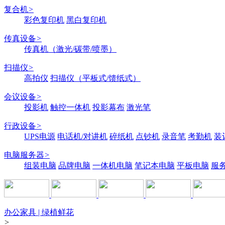
复合机
>
彩色复印机
黑白复印机
传真设备
>
传真机（激光/碳带/喷墨）
扫描仪
>
高拍仪
扫描仪（平板式/馈纸式）
会议设备
>
投影机
触控一体机
投影幕布
激光笔
行政设备
>
UPS电源
电话机/对讲机
碎纸机
点钞机
录音笔
考勤机
装
电脑服务器
>
组装电脑
品牌电脑
一体机电脑
笔记本电脑
平板电脑
服
办公家具 | 绿植鲜花
>