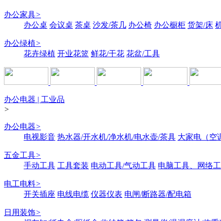
办公家具
>
办公桌
会议桌
茶桌
沙发/茶几
办公椅
办公橱柜
货架/床
办公绿植
>
花卉绿植
开业花篮
鲜花/干花
花盆/工具
办公电器 | 工业品
>
办公电器
>
电视影音
热水器/开水机/净水机/电水壶/茶具
大家电（空
五金工具
>
手动工具
工具套装
电动工具/气动工具
电脑工具、网络工
电工电料
>
开关插座
电线电缆
仪器仪表
电闸/断路器/配电箱
日用装饰
>