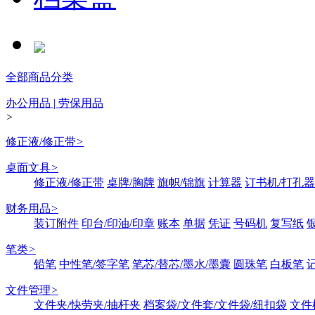
全部商品分类
办公用品 | 劳保用品
>
修正液/修正带
>
桌面文具
>
修正液/修正带
桌牌/胸牌
旗帜/锦旗
计算器
订书机/打孔器
财务用品
>
装订附件
印台/印油/印章
账本
单据
凭证
号码机
复写纸
笔类
>
铅笔
中性笔/签字笔
笔芯/替芯/墨水/墨囊
圆珠笔
白板笔
文件管理
>
文件夹/快劳夹/抽杆夹
档案袋/文件套/文件袋/纽扣袋
文件