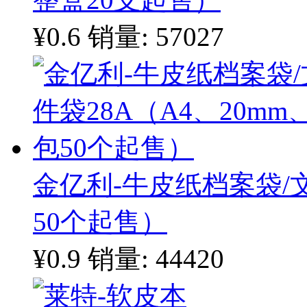
¥0.6
销量: 57027
金亿利-牛皮纸档案袋/文
50个起售）
¥0.9
销量: 44420