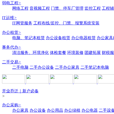
弱电工程
>
网络工程
音视频工程
门禁、停车厂管理
监控工程
工程辅
IT运维
>
IT网管服务
工程布线/监控、门禁、报警系统安装
办公租赁
>
电脑、笔记本租赁
办公设备租赁
办公电器租赁
办公家具
事务代办
>
清洁服务、环境净化
体检套餐
环境装修
团建拓展
财税服
二手交易
>
二手电脑
二手办公设备
二手办公家具
二手笔记本电脑
开业乔迁｜新户必备
>
办公采购
>
办公家具
办公设备
办公用品
办公绿植
办公电器
二手设备