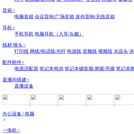
音箱
>
电脑音箱
会议音响/广场音箱
迷你音响/无线音箱
耳机
>
手机耳机
电脑耳机（入耳/头戴）
线材/接头
>
打印线
网线/电话线/光纤
电源线
音频线
视频线
水晶头
连
配件附件
>
电源适配器
笔记本电池
笔记本键盘膜/屏膜/壳膜
笔记本
直播间搭建
>
直播设备
办公设备 | 电脑
>
一体机
>