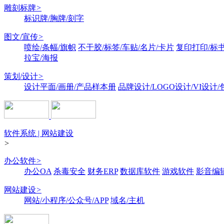
雕刻标牌
>
标识牌/胸牌/刻字
图文/宣传
>
喷绘/条幅/旗帜
不干胶/标签/车贴/名片/卡片
复印打印/标
拉宝/海报
策划/设计
>
设计平面/画册/产品样本册
品牌设计/LOGO设计/VI设计
软件系统 | 网站建设
>
办公软件
>
办公OA
杀毒安全
财务ERP
数据库软件
游戏软件
影音编
网站建设
>
网站/小程序/公众号/APP
域名/主机