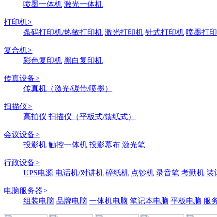
喷墨一体机
激光一体机
打印机
>
条码打印机/热敏打印机
激光打印机
针式打印机
喷墨打印
复合机
>
彩色复印机
黑白复印机
传真设备
>
传真机（激光/碳带/喷墨）
扫描仪
>
高拍仪
扫描仪（平板式/馈纸式）
会议设备
>
投影机
触控一体机
投影幕布
激光笔
行政设备
>
UPS电源
电话机/对讲机
碎纸机
点钞机
录音笔
考勤机
装
电脑服务器
>
组装电脑
品牌电脑
一体机电脑
笔记本电脑
平板电脑
服