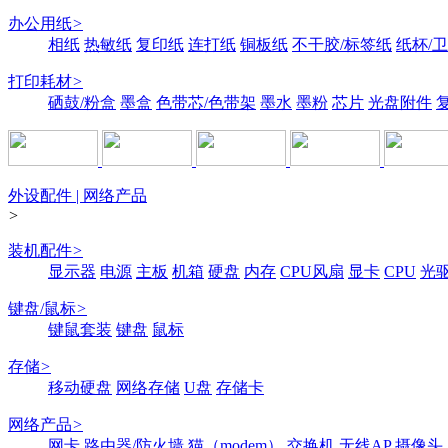
办公用纸
>
相纸
热敏纸
复印纸
连打纸
铜板纸
不干胶/标签纸
纸杯/
打印耗材
>
硒鼓/粉盒
墨盒
色带芯/色带架
墨水
墨粉
芯片
光盘附件
外设配件 | 网络产品
>
装机配件
>
显示器
电源
主板
机箱
硬盘
内存
CPU风扇
显卡
CPU
光
键盘/鼠标
>
键鼠套装
键盘
鼠标
存储
>
移动硬盘
网络存储
U盘
存储卡
网络产品
>
网卡
路由器/防火墙
猫（modem）
交换机
无线AP
摄像头