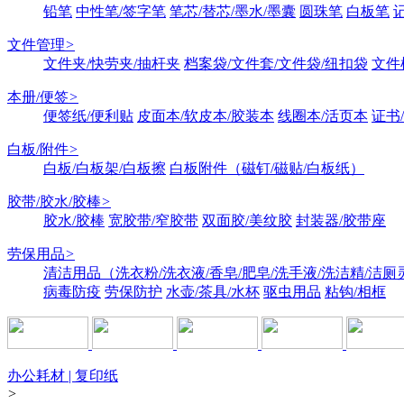
铅笔
中性笔/签字笔
笔芯/替芯/墨水/墨囊
圆珠笔
白板笔
文件管理
>
文件夹/快劳夹/抽杆夹
档案袋/文件套/文件袋/纽扣袋
文件
本册/便签
>
便签纸/便利贴
皮面本/软皮本/胶装本
线圈本/活页本
证书
白板/附件
>
白板/白板架/白板擦
白板附件（磁钉/磁贴/白板纸）
胶带/胶水/胶棒
>
胶水/胶棒
宽胶带/窄胶带
双面胶/美纹胶
封装器/胶带座
劳保用品
>
清洁用品（洗衣粉/洗衣液/香皂/肥皂/洗手液/洗洁精/洁厕
病毒防疫
劳保防护
水壶/茶具/水杯
驱虫用品
粘钩/相框
办公耗材 | 复印纸
>