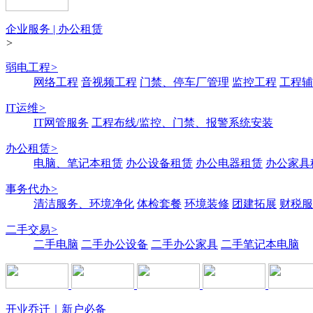
企业服务 | 办公租赁
>
弱电工程
>
网络工程
音视频工程
门禁、停车厂管理
监控工程
工程辅
IT运维
>
IT网管服务
工程布线/监控、门禁、报警系统安装
办公租赁
>
电脑、笔记本租赁
办公设备租赁
办公电器租赁
办公家具
事务代办
>
清洁服务、环境净化
体检套餐
环境装修
团建拓展
财税服
二手交易
>
二手电脑
二手办公设备
二手办公家具
二手笔记本电脑
开业乔迁｜新户必备