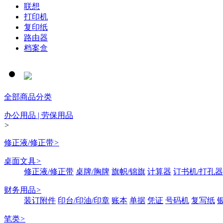
联想
打印机
复印纸
路由器
档案盒
全部商品分类
办公用品 | 劳保用品
>
修正液/修正带
>
桌面文具
>
修正液/修正带
桌牌/胸牌
旗帜/锦旗
计算器
订书机/打孔器
财务用品
>
装订附件
印台/印油/印章
账本
单据
凭证
号码机
复写纸
笔类
>