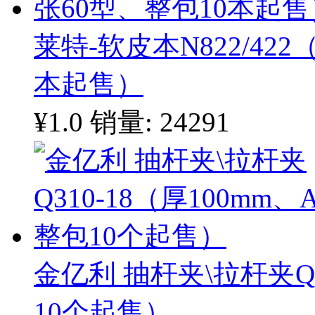
莱特-软皮本N822/422
本起售）
¥1.0
销量: 24291
金亿利 抽杆夹\拉杆夹Q3
10个起售）