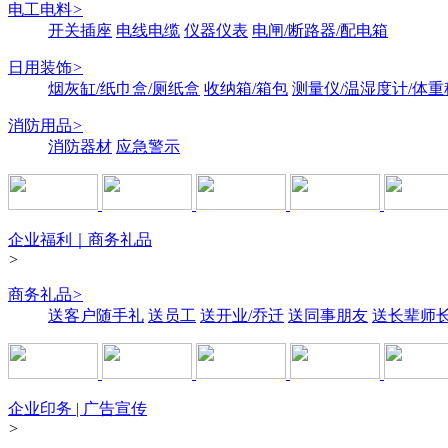
电工电料
>
开关插座
电线电缆
仪器仪表
电闸/断路器/配电箱
日用装饰
>
烟灰缸/纸巾盒/厕纸盒
收纳箱/箱包
测量仪/温湿度计/体重
消防用品
>
消防器材
应急警示
企业福利｜商务礼品
>
商务礼品
>
送客户随手礼
送员工
送开业/乔迁
送同事朋友
送长辈师
企业印务 | 广告宣传
>