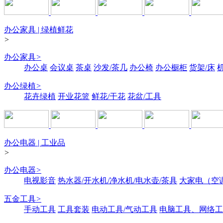
办公家具 | 绿植鲜花
>
办公家具
>
办公桌
会议桌
茶桌
沙发/茶几
办公椅
办公橱柜
货架/床
办公绿植
>
花卉绿植
开业花篮
鲜花/干花
花盆/工具
办公电器 | 工业品
>
办公电器
>
电视影音
热水器/开水机/净水机/电水壶/茶具
大家电（空
五金工具
>
手动工具
工具套装
电动工具/气动工具
电脑工具、网络工