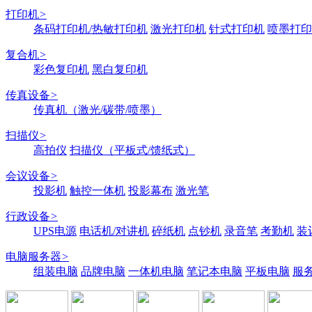
打印机
>
条码打印机/热敏打印机
激光打印机
针式打印机
喷墨打印
复合机
>
彩色复印机
黑白复印机
传真设备
>
传真机（激光/碳带/喷墨）
扫描仪
>
高拍仪
扫描仪（平板式/馈纸式）
会议设备
>
投影机
触控一体机
投影幕布
激光笔
行政设备
>
UPS电源
电话机/对讲机
碎纸机
点钞机
录音笔
考勤机
装
电脑服务器
>
组装电脑
品牌电脑
一体机电脑
笔记本电脑
平板电脑
服