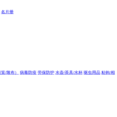
名片册
箕/墩布）
病毒防疫
劳保防护
水壶/茶具/水杯
驱虫用品
粘钩/相