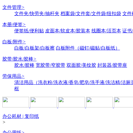
文件管理
>
文件夹/快劳夹/抽杆夹
档案袋/文件套/文件袋/纽扣袋
文件
本册/便签
>
便签纸/便利贴
皮面本/软皮本/胶装本
线圈本/活页本
证书
白板/附件
>
白板/白板架/白板擦
白板附件（磁钉/磁贴/白板纸）
胶带/胶水/胶棒
>
胶水/胶棒
宽胶带/窄胶带
双面胶/美纹胶
封装器/胶带座
劳保用品
>
清洁用品（洗衣粉/洗衣液/香皂/肥皂/洗手液/洗洁精/洁厕
框
办公耗材 | 复印纸
>
办公用纸
>