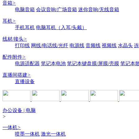
音箱
>
电脑音箱
会议音响/广场音箱
迷你音响/无线音箱
耳机
>
手机耳机
电脑耳机（入耳/头戴）
线材/接头
>
打印线
网线/电话线/光纤
电源线
音频线
视频线
水晶头
连
配件附件
>
电源适配器
笔记本电池
笔记本键盘膜/屏膜/壳膜
笔记本
直播间搭建
>
直播设备
办公设备 | 电脑
>
一体机
>
喷墨一体机
激光一体机