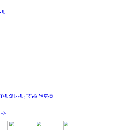
机
订机
塑封机
扫码枪
巡更棒
务器