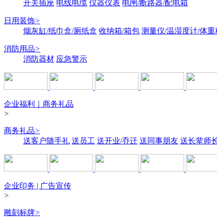
开关插座
电线电缆
仪器仪表
电闸/断路器/配电箱
日用装饰
>
烟灰缸/纸巾盒/厕纸盒
收纳箱/箱包
测量仪/温湿度计/体重
消防用品
>
消防器材
应急警示
企业福利｜商务礼品
>
商务礼品
>
送客户随手礼
送员工
送开业/乔迁
送同事朋友
送长辈师
企业印务 | 广告宣传
>
雕刻标牌
>