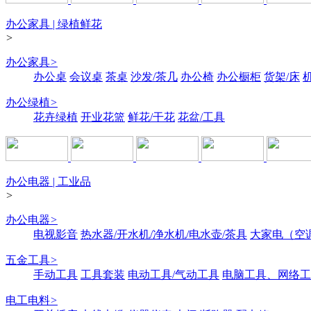
办公家具 | 绿植鲜花
>
办公家具
>
办公桌
会议桌
茶桌
沙发/茶几
办公椅
办公橱柜
货架/床
办公绿植
>
花卉绿植
开业花篮
鲜花/干花
花盆/工具
办公电器 | 工业品
>
办公电器
>
电视影音
热水器/开水机/净水机/电水壶/茶具
大家电（空
五金工具
>
手动工具
工具套装
电动工具/气动工具
电脑工具、网络工
电工电料
>