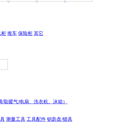
机柜
推车
保险柜
其它
调/取暖气/电扇、洗衣机、冰箱）
具
测量工具
工具配件
钥匙盘/锁具