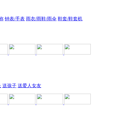
称
钟表/手表
雨衣/雨鞋/雨伞
鞋套/鞋套机
长
送孩子
送爱人女友