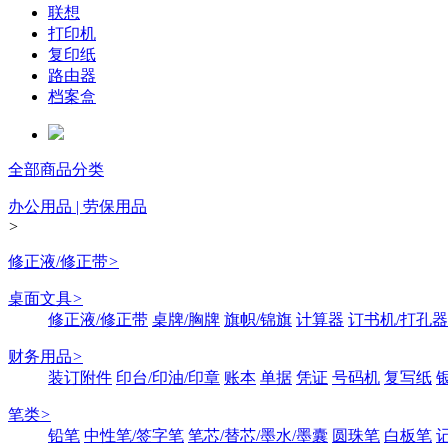
联想
打印机
复印纸
路由器
档案盒
全部商品分类
办公用品 | 劳保用品
>
修正液/修正带
>
桌面文具
>
修正液/修正带
桌牌/胸牌
旗帜/锦旗
计算器
订书机/打孔器
财务用品
>
装订附件
印台/印油/印章
账本
单据
凭证
号码机
复写纸
笔类
>
铅笔
中性笔/签字笔
笔芯/替芯/墨水/墨囊
圆珠笔
白板笔