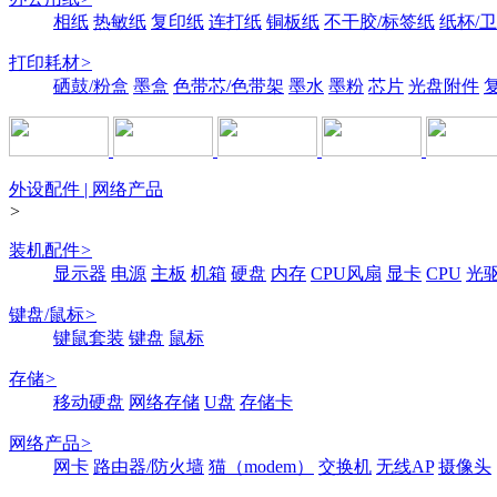
相纸
热敏纸
复印纸
连打纸
铜板纸
不干胶/标签纸
纸杯/
打印耗材
>
硒鼓/粉盒
墨盒
色带芯/色带架
墨水
墨粉
芯片
光盘附件
外设配件 | 网络产品
>
装机配件
>
显示器
电源
主板
机箱
硬盘
内存
CPU风扇
显卡
CPU
光
键盘/鼠标
>
键鼠套装
键盘
鼠标
存储
>
移动硬盘
网络存储
U盘
存储卡
网络产品
>
网卡
路由器/防火墙
猫（modem）
交换机
无线AP
摄像头