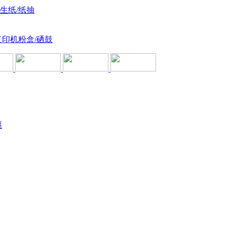
卫生纸/纸抽
复印机粉盒/硒鼓
驱