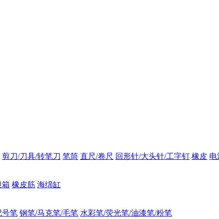
剪刀/刀具/转笔刀
笔筒
直尺/卷尺
回形针/大头针/工字钉
橡皮
电
银箱
橡皮筋
海绵缸
记号笔
钢笔/马克笔/毛笔
水彩笔/荧光笔/油漆笔/粉笔