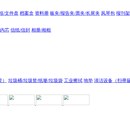
框/文件盘
档案盒
资料册
板夹/报告夹/票夹/长尾夹
风琴包
报刊架
/内芯
信纸/信封
相册/相框
灵）
垃圾桶/垃圾筐/纸篓/垃圾袋
工业擦拭
地垫
清洁设备（扫帚簸