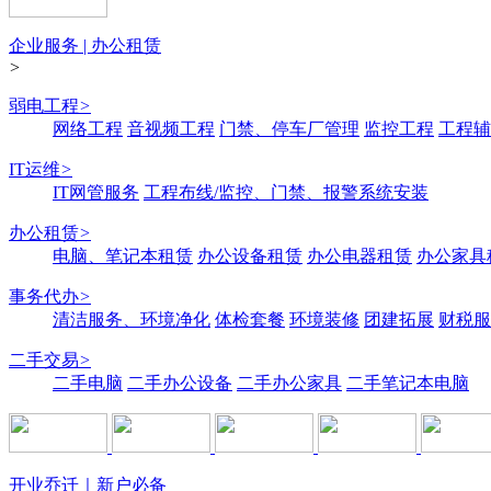
企业服务 | 办公租赁
>
弱电工程
>
网络工程
音视频工程
门禁、停车厂管理
监控工程
工程辅
IT运维
>
IT网管服务
工程布线/监控、门禁、报警系统安装
办公租赁
>
电脑、笔记本租赁
办公设备租赁
办公电器租赁
办公家具
事务代办
>
清洁服务、环境净化
体检套餐
环境装修
团建拓展
财税服
二手交易
>
二手电脑
二手办公设备
二手办公家具
二手笔记本电脑
开业乔迁｜新户必备