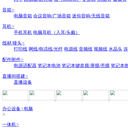
音箱
>
电脑音箱
会议音响/广场音箱
迷你音响/无线音箱
耳机
>
手机耳机
电脑耳机（入耳/头戴）
线材/接头
>
打印线
网线/电话线/光纤
电源线
音频线
视频线
水晶头
连
配件附件
>
电源适配器
笔记本电池
笔记本键盘膜/屏膜/壳膜
笔记本
直播间搭建
>
直播设备
办公设备 | 电脑
>
一体机
>