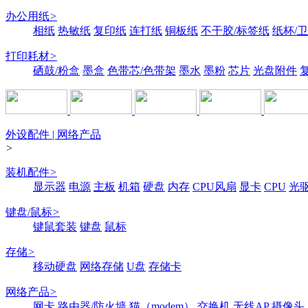
办公用纸
>
相纸
热敏纸
复印纸
连打纸
铜板纸
不干胶/标签纸
纸杯/
打印耗材
>
硒鼓/粉盒
墨盒
色带芯/色带架
墨水
墨粉
芯片
光盘附件
外设配件 | 网络产品
>
装机配件
>
显示器
电源
主板
机箱
硬盘
内存
CPU风扇
显卡
CPU
光
键盘/鼠标
>
键鼠套装
键盘
鼠标
存储
>
移动硬盘
网络存储
U盘
存储卡
网络产品
>
网卡
路由器/防火墙
猫（modem）
交换机
无线AP
摄像头