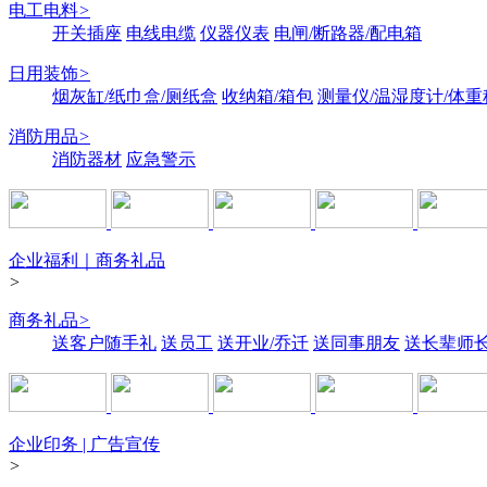
电工电料
>
开关插座
电线电缆
仪器仪表
电闸/断路器/配电箱
日用装饰
>
烟灰缸/纸巾盒/厕纸盒
收纳箱/箱包
测量仪/温湿度计/体重
消防用品
>
消防器材
应急警示
企业福利｜商务礼品
>
商务礼品
>
送客户随手礼
送员工
送开业/乔迁
送同事朋友
送长辈师
企业印务 | 广告宣传
>