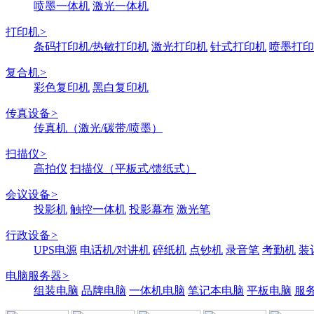
喷墨一体机
激光一体机
打印机
>
条码打印机/热敏打印机
激光打印机
针式打印机
喷墨打印
复合机
>
彩色复印机
黑白复印机
传真设备
>
传真机（激光/碳带/喷墨）
扫描仪
>
高拍仪
扫描仪（平板式/馈纸式）
会议设备
>
投影机
触控一体机
投影幕布
激光笔
行政设备
>
UPS电源
电话机/对讲机
碎纸机
点钞机
录音笔
考勤机
装
电脑服务器
>
组装电脑
品牌电脑
一体机电脑
笔记本电脑
平板电脑
服