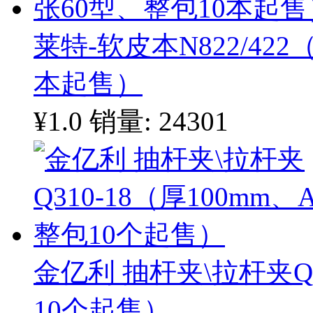
莱特-软皮本N822/422
本起售）
¥1.0
销量: 24301
金亿利 抽杆夹\拉杆夹Q3
10个起售）