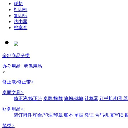
联想
打印机
复印纸
路由器
档案盒
全部商品分类
办公用品 | 劳保用品
>
修正液/修正带
>
桌面文具
>
修正液/修正带
桌牌/胸牌
旗帜/锦旗
计算器
订书机/打孔器
财务用品
>
装订附件
印台/印油/印章
账本
单据
凭证
号码机
复写纸
笔类
>