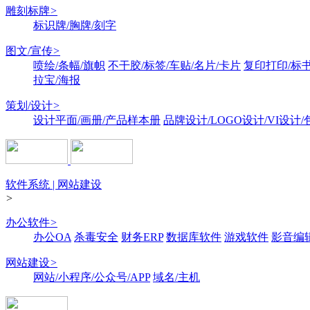
雕刻标牌
>
标识牌/胸牌/刻字
图文/宣传
>
喷绘/条幅/旗帜
不干胶/标签/车贴/名片/卡片
复印打印/标
拉宝/海报
策划/设计
>
设计平面/画册/产品样本册
品牌设计/LOGO设计/VI设计
软件系统 | 网站建设
>
办公软件
>
办公OA
杀毒安全
财务ERP
数据库软件
游戏软件
影音编
网站建设
>
网站/小程序/公众号/APP
域名/主机