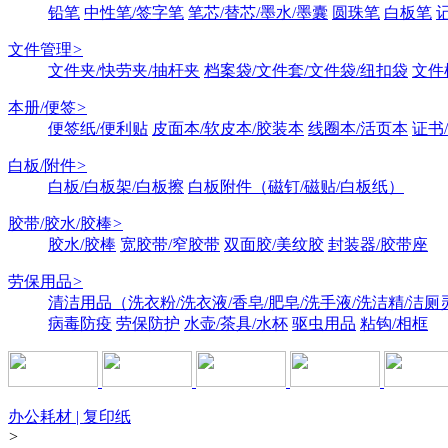
铅笔
中性笔/签字笔
笔芯/替芯/墨水/墨囊
圆珠笔
白板笔
文件管理
>
文件夹/快劳夹/抽杆夹
档案袋/文件套/文件袋/纽扣袋
文件
本册/便签
>
便签纸/便利贴
皮面本/软皮本/胶装本
线圈本/活页本
证书
白板/附件
>
白板/白板架/白板擦
白板附件（磁钉/磁贴/白板纸）
胶带/胶水/胶棒
>
胶水/胶棒
宽胶带/窄胶带
双面胶/美纹胶
封装器/胶带座
劳保用品
>
清洁用品（洗衣粉/洗衣液/香皂/肥皂/洗手液/洗洁精/洁厕
病毒防疫
劳保防护
水壶/茶具/水杯
驱虫用品
粘钩/相框
办公耗材 | 复印纸
>