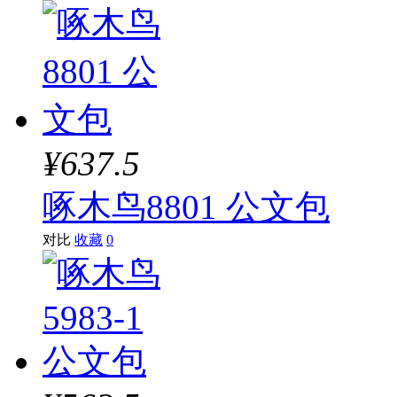
¥637.5
啄木鸟8801 公文包
对比
收藏
0