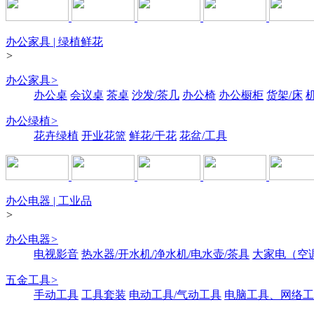
办公家具 | 绿植鲜花
>
办公家具
>
办公桌
会议桌
茶桌
沙发/茶几
办公椅
办公橱柜
货架/床
办公绿植
>
花卉绿植
开业花篮
鲜花/干花
花盆/工具
办公电器 | 工业品
>
办公电器
>
电视影音
热水器/开水机/净水机/电水壶/茶具
大家电（空
五金工具
>
手动工具
工具套装
电动工具/气动工具
电脑工具、网络工