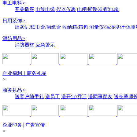
电工电料
>
开关插座
电线电缆
仪器仪表
电闸/断路器/配电箱
日用装饰
>
烟灰缸/纸巾盒/厕纸盒
收纳箱/箱包
测量仪/温湿度计/体重
消防用品
>
消防器材
应急警示
企业福利｜商务礼品
>
商务礼品
>
送客户随手礼
送员工
送开业/乔迁
送同事朋友
送长辈师
企业印务 | 广告宣传
>