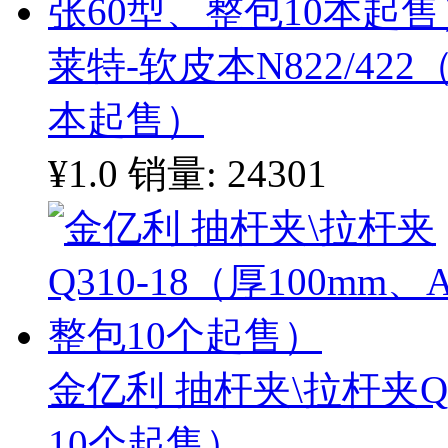
莱特-软皮本N822/422
本起售）
¥1.0
销量: 24301
金亿利 抽杆夹\拉杆夹Q3
10个起售）