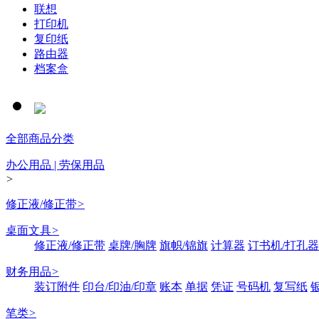
联想
打印机
复印纸
路由器
档案盒
全部商品分类
办公用品 | 劳保用品
>
修正液/修正带
>
桌面文具
>
修正液/修正带
桌牌/胸牌
旗帜/锦旗
计算器
订书机/打孔器
财务用品
>
装订附件
印台/印油/印章
账本
单据
凭证
号码机
复写纸
笔类
>