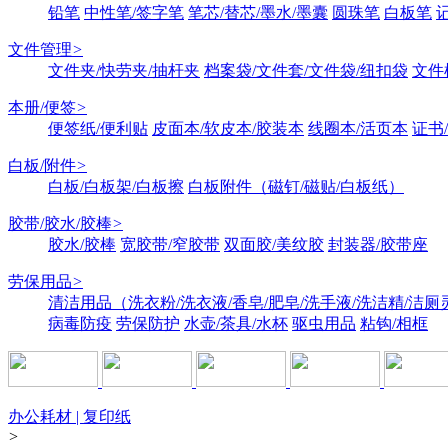
铅笔
中性笔/签字笔
笔芯/替芯/墨水/墨囊
圆珠笔
白板笔
文件管理
>
文件夹/快劳夹/抽杆夹
档案袋/文件套/文件袋/纽扣袋
文件
本册/便签
>
便签纸/便利贴
皮面本/软皮本/胶装本
线圈本/活页本
证书
白板/附件
>
白板/白板架/白板擦
白板附件（磁钉/磁贴/白板纸）
胶带/胶水/胶棒
>
胶水/胶棒
宽胶带/窄胶带
双面胶/美纹胶
封装器/胶带座
劳保用品
>
清洁用品（洗衣粉/洗衣液/香皂/肥皂/洗手液/洗洁精/洁厕
病毒防疫
劳保防护
水壶/茶具/水杯
驱虫用品
粘钩/相框
办公耗材 | 复印纸
>