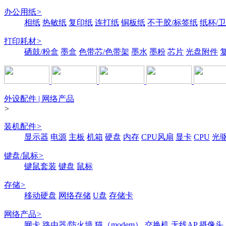
办公用纸
>
相纸
热敏纸
复印纸
连打纸
铜板纸
不干胶/标签纸
纸杯/
打印耗材
>
硒鼓/粉盒
墨盒
色带芯/色带架
墨水
墨粉
芯片
光盘附件
外设配件 | 网络产品
>
装机配件
>
显示器
电源
主板
机箱
硬盘
内存
CPU风扇
显卡
CPU
光
键盘/鼠标
>
键鼠套装
键盘
鼠标
存储
>
移动硬盘
网络存储
U盘
存储卡
网络产品
>
网卡
路由器/防火墙
猫（modem）
交换机
无线AP
摄像头