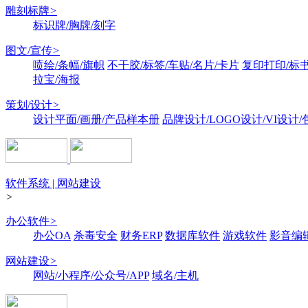
雕刻标牌
>
标识牌/胸牌/刻字
图文/宣传
>
喷绘/条幅/旗帜
不干胶/标签/车贴/名片/卡片
复印打印/标
拉宝/海报
策划/设计
>
设计平面/画册/产品样本册
品牌设计/LOGO设计/VI设计
软件系统 | 网站建设
>
办公软件
>
办公OA
杀毒安全
财务ERP
数据库软件
游戏软件
影音编
网站建设
>
网站/小程序/公众号/APP
域名/主机