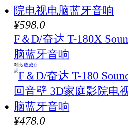
¥598.0
F＆D/奋达 T-180X S
脑蓝牙音响
对比
收藏
0
¥478.0