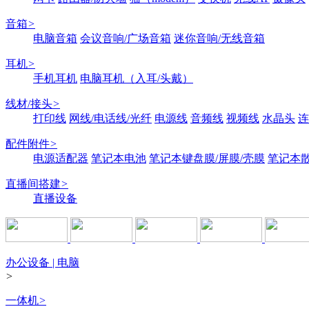
音箱
>
电脑音箱
会议音响/广场音箱
迷你音响/无线音箱
耳机
>
手机耳机
电脑耳机（入耳/头戴）
线材/接头
>
打印线
网线/电话线/光纤
电源线
音频线
视频线
水晶头
连
配件附件
>
电源适配器
笔记本电池
笔记本键盘膜/屏膜/壳膜
笔记本
直播间搭建
>
直播设备
办公设备 | 电脑
>
一体机
>