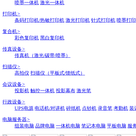
喷墨一体机
激光一体机
打印机
>
条码打印机/热敏打印机
激光打印机
针式打印机
喷墨打印
复合机
>
彩色复印机
黑白复印机
传真设备
>
传真机（激光/碳带/喷墨）
扫描仪
>
高拍仪
扫描仪（平板式/馈纸式）
会议设备
>
投影机
触控一体机
投影幕布
激光笔
行政设备
>
UPS电源
电话机/对讲机
碎纸机
点钞机
录音笔
考勤机
装
电脑服务器
>
组装电脑
品牌电脑
一体机电脑
笔记本电脑
平板电脑
服