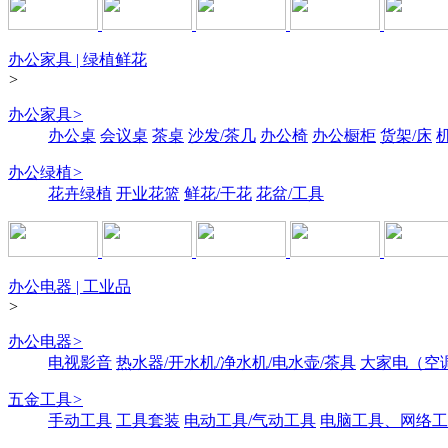
办公家具 | 绿植鲜花
>
办公家具
>
办公桌
会议桌
茶桌
沙发/茶几
办公椅
办公橱柜
货架/床
办公绿植
>
花卉绿植
开业花篮
鲜花/干花
花盆/工具
办公电器 | 工业品
>
办公电器
>
电视影音
热水器/开水机/净水机/电水壶/茶具
大家电（空
五金工具
>
手动工具
工具套装
电动工具/气动工具
电脑工具、网络工