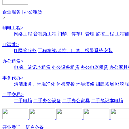
企业服务 | 办公租赁
>
弱电工程
>
网络工程
音视频工程
门禁、停车厂管理
监控工程
工程辅
IT运维
>
IT网管服务
工程布线/监控、门禁、报警系统安装
办公租赁
>
电脑、笔记本租赁
办公设备租赁
办公电器租赁
办公家具
事务代办
>
清洁服务、环境净化
体检套餐
环境装修
团建拓展
财税服
二手交易
>
二手电脑
二手办公设备
二手办公家具
二手笔记本电脑
开业乔迁｜新户必备