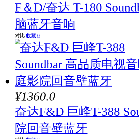
F＆D/奋达 T-180 So
脑蓝牙音响
对比
收藏
0
¥1360.0
奋达F&D 巨峰T-388 
院回音壁蓝牙