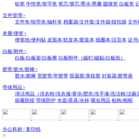
铅笔
中性笔/签字笔
笔芯/替芯/墨水/墨囊
圆珠笔
白板笔
文件管理
>
文件夹/快劳夹/抽杆夹
档案袋/文件套/文件袋/纽扣袋
文件
本册/便签
>
便签纸/便利贴
皮面本/软皮本/胶装本
线圈本/活页本
证书
白板/附件
>
白板/白板架/白板擦
白板附件（磁钉/磁贴/白板纸）
胶带/胶水/胶棒
>
胶水/胶棒
宽胶带/窄胶带
双面胶/美纹胶
封装器/胶带座
劳保用品
>
清洁用品（洗衣粉/洗衣液/香皂/肥皂/洗手液/洗洁精/洁厕
病毒防疫
劳保防护
水壶/茶具/水杯
驱虫用品
粘钩/相框
办公耗材 | 复印纸
>