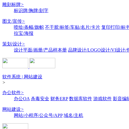
雕刻标牌
>
标识牌/胸牌/刻字
图文/宣传
>
喷绘/条幅/旗帜
不干胶/标签/车贴/名片/卡片
复印打印/标
拉宝/海报
策划/设计
>
设计平面/画册/产品样本册
品牌设计/LOGO设计/VI设计
软件系统 | 网站建设
>
办公软件
>
办公OA
杀毒安全
财务ERP
数据库软件
游戏软件
影音编
网站建设
>
网站/小程序/公众号/APP
域名/主机