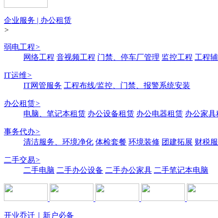
企业服务 | 办公租赁
>
弱电工程
>
网络工程
音视频工程
门禁、停车厂管理
监控工程
工程辅
IT运维
>
IT网管服务
工程布线/监控、门禁、报警系统安装
办公租赁
>
电脑、笔记本租赁
办公设备租赁
办公电器租赁
办公家具
事务代办
>
清洁服务、环境净化
体检套餐
环境装修
团建拓展
财税服
二手交易
>
二手电脑
二手办公设备
二手办公家具
二手笔记本电脑
开业乔迁｜新户必备