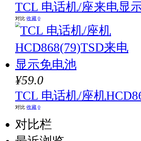
TCL 电话机/座来电显示
NEC
对比
收藏
0
盈信
科诚
蓝硕星
道顿
¥59.0
理想
TCL 电话机/座机HCD8
普印力
对比
收藏
0
奔图
对比栏
富士施乐
联想（ThinkCentre）