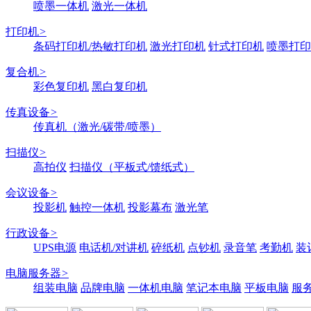
喷墨一体机
激光一体机
打印机
>
条码打印机/热敏打印机
激光打印机
针式打印机
喷墨打印
复合机
>
彩色复印机
黑白复印机
传真设备
>
传真机（激光/碳带/喷墨）
扫描仪
>
高拍仪
扫描仪（平板式/馈纸式）
会议设备
>
投影机
触控一体机
投影幕布
激光笔
行政设备
>
UPS电源
电话机/对讲机
碎纸机
点钞机
录音笔
考勤机
装
电脑服务器
>
组装电脑
品牌电脑
一体机电脑
笔记本电脑
平板电脑
服