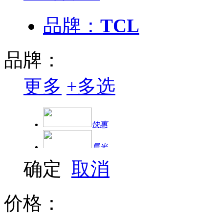
品牌：
TCL
品牌：
更多
+
多选
快惠
晨光
确定
取消
得力
方正
价格：
三星