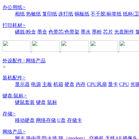
办公用纸
>
相纸
热敏纸
复印纸
连打纸
铜板纸
不干胶/标签纸
纸杯/
打印耗材
>
硒鼓/粉盒
墨盒
色带芯/色带架
墨水
墨粉
芯片
光盘附件
外设配件 | 网络产品
>
装机配件
>
显示器
电源
主板
机箱
硬盘
内存
CPU风扇
显卡
CPU
光
键盘/鼠标
>
键鼠套装
键盘
鼠标
存储
>
移动硬盘
网络存储
U盘
存储卡
网络产品
>
网卡
路由器/防火墙
猫（modem）
交换机
无线AP
摄像头