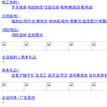
电工电料
>
开关插座
电线电缆
仪器仪表
电闸/断路器/配电箱
日用装饰
>
烟灰缸/纸巾盒/厕纸盒
收纳箱/箱包
测量仪/温湿度计/体重
消防用品
>
消防器材
应急警示
企业福利｜商务礼品
>
商务礼品
>
送客户随手礼
送员工
送开业/乔迁
送同事朋友
送长辈师
企业印务 | 广告宣传
>