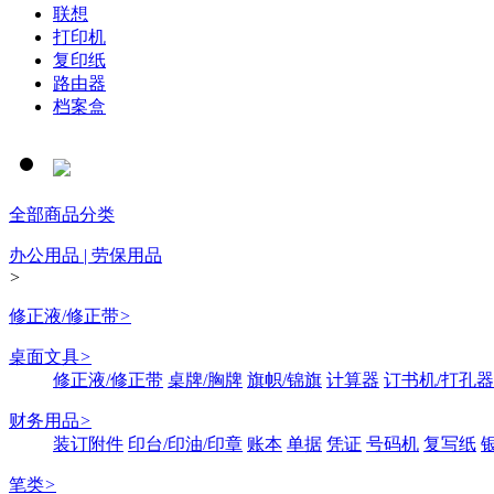
联想
打印机
复印纸
路由器
档案盒
全部商品分类
办公用品 | 劳保用品
>
修正液/修正带
>
桌面文具
>
修正液/修正带
桌牌/胸牌
旗帜/锦旗
计算器
订书机/打孔器
财务用品
>
装订附件
印台/印油/印章
账本
单据
凭证
号码机
复写纸
笔类
>