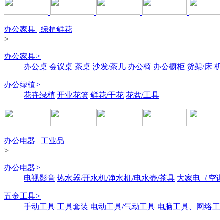
办公家具 | 绿植鲜花
>
办公家具
>
办公桌
会议桌
茶桌
沙发/茶几
办公椅
办公橱柜
货架/床
办公绿植
>
花卉绿植
开业花篮
鲜花/干花
花盆/工具
办公电器 | 工业品
>
办公电器
>
电视影音
热水器/开水机/净水机/电水壶/茶具
大家电（空
五金工具
>
手动工具
工具套装
电动工具/气动工具
电脑工具、网络工