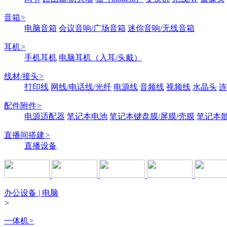
音箱
>
电脑音箱
会议音响/广场音箱
迷你音响/无线音箱
耳机
>
手机耳机
电脑耳机（入耳/头戴）
线材/接头
>
打印线
网线/电话线/光纤
电源线
音频线
视频线
水晶头
连
配件附件
>
电源适配器
笔记本电池
笔记本键盘膜/屏膜/壳膜
笔记本
直播间搭建
>
直播设备
办公设备 | 电脑
>
一体机
>