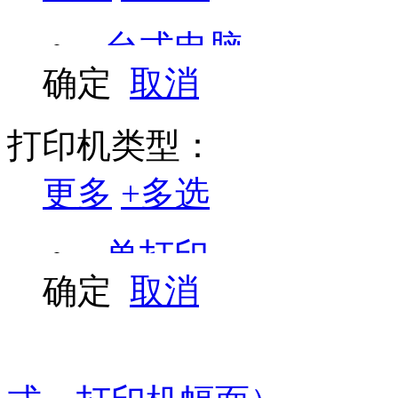
兄弟
台式电脑
虹光
确定
取消
良田
喷墨打印机
中晶
复合机/复印机
打印机类型：
松下
投影机
更多
+
多选
佳能 canon
激光打印机
单打印
京瓷
碎纸机
确定
取消
索尼
打印/复印/扫描
云广
笔记本电脑
打印/复印/扫描/传
针式打印机
罗技