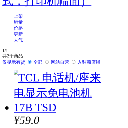
式，打印机幅面）
山特
上架
科密
销量
价格
夏普
更新
人气
纽曼
1
/1
共
2
个商品
东芝
仅显示有货
全部
网站自营
入驻商店铺
柯尼卡美能达
德宝
浩顺
戴尔
¥59.0
清华同方