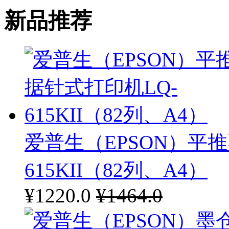
新品推荐
科密
夏普
纽曼
东芝
柯尼卡美能达
德宝
爱普生（EPSON）平
浩顺
615KII（82列、A4）
戴尔
¥1220.0
¥1464.0
清华同方
NEC