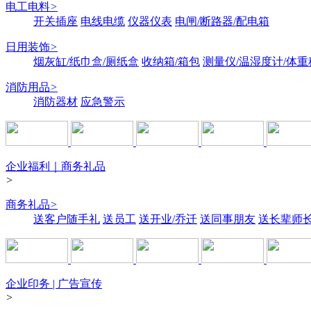
电工电料
>
开关插座
电线电缆
仪器仪表
电闸/断路器/配电箱
日用装饰
>
烟灰缸/纸巾盒/厕纸盒
收纳箱/箱包
测量仪/温湿度计/体重
消防用品
>
消防器材
应急警示
企业福利｜商务礼品
>
商务礼品
>
送客户随手礼
送员工
送开业/乔迁
送同事朋友
送长辈师
企业印务 | 广告宣传
>