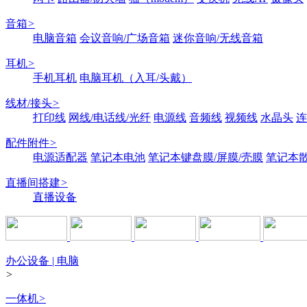
音箱
>
电脑音箱
会议音响/广场音箱
迷你音响/无线音箱
耳机
>
手机耳机
电脑耳机（入耳/头戴）
线材/接头
>
打印线
网线/电话线/光纤
电源线
音频线
视频线
水晶头
连
配件附件
>
电源适配器
笔记本电池
笔记本键盘膜/屏膜/壳膜
笔记本
直播间搭建
>
直播设备
办公设备 | 电脑
>
一体机
>