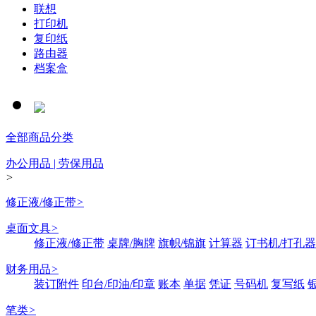
联想
打印机
复印纸
路由器
档案盒
全部商品分类
办公用品 | 劳保用品
>
修正液/修正带
>
桌面文具
>
修正液/修正带
桌牌/胸牌
旗帜/锦旗
计算器
订书机/打孔器
财务用品
>
装订附件
印台/印油/印章
账本
单据
凭证
号码机
复写纸
笔类
>