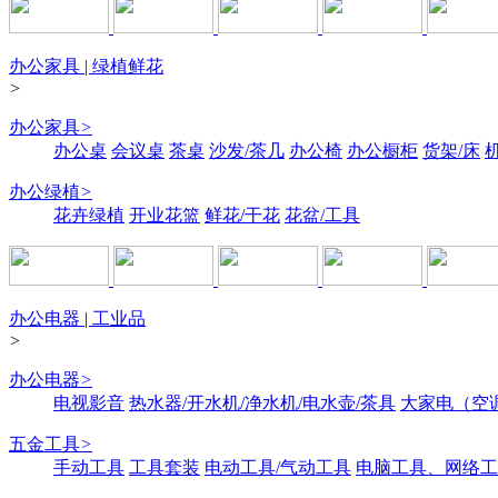
办公家具 | 绿植鲜花
>
办公家具
>
办公桌
会议桌
茶桌
沙发/茶几
办公椅
办公橱柜
货架/床
办公绿植
>
花卉绿植
开业花篮
鲜花/干花
花盆/工具
办公电器 | 工业品
>
办公电器
>
电视影音
热水器/开水机/净水机/电水壶/茶具
大家电（空
五金工具
>
手动工具
工具套装
电动工具/气动工具
电脑工具、网络工