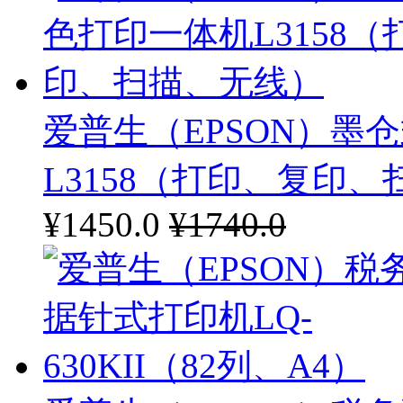
盈信
科诚
蓝硕星
爱普生（EPSON）墨
道顿
L3158（打印、复印
理想
¥1450.0
¥1740.0
普印力
奔图
富士施乐
联想（ThinkCentre）