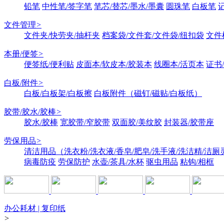
铅笔
中性笔/签字笔
笔芯/替芯/墨水/墨囊
圆珠笔
白板笔
文件管理
>
文件夹/快劳夹/抽杆夹
档案袋/文件套/文件袋/纽扣袋
文件
本册/便签
>
便签纸/便利贴
皮面本/软皮本/胶装本
线圈本/活页本
证书
白板/附件
>
白板/白板架/白板擦
白板附件（磁钉/磁贴/白板纸）
胶带/胶水/胶棒
>
胶水/胶棒
宽胶带/窄胶带
双面胶/美纹胶
封装器/胶带座
劳保用品
>
清洁用品（洗衣粉/洗衣液/香皂/肥皂/洗手液/洗洁精/洁厕
病毒防疫
劳保防护
水壶/茶具/水杯
驱虫用品
粘钩/相框
办公耗材 | 复印纸
>