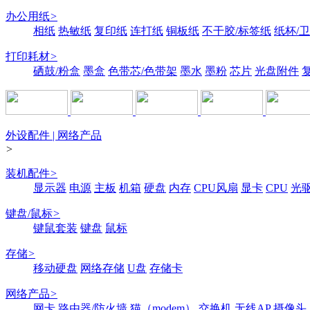
办公用纸
>
相纸
热敏纸
复印纸
连打纸
铜板纸
不干胶/标签纸
纸杯/
打印耗材
>
硒鼓/粉盒
墨盒
色带芯/色带架
墨水
墨粉
芯片
光盘附件
外设配件 | 网络产品
>
装机配件
>
显示器
电源
主板
机箱
硬盘
内存
CPU风扇
显卡
CPU
光
键盘/鼠标
>
键鼠套装
键盘
鼠标
存储
>
移动硬盘
网络存储
U盘
存储卡
网络产品
>
网卡
路由器/防火墙
猫（modem）
交换机
无线AP
摄像头