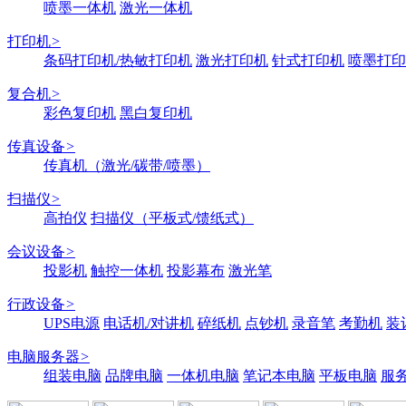
喷墨一体机
激光一体机
打印机
>
条码打印机/热敏打印机
激光打印机
针式打印机
喷墨打印
复合机
>
彩色复印机
黑白复印机
传真设备
>
传真机（激光/碳带/喷墨）
扫描仪
>
高拍仪
扫描仪（平板式/馈纸式）
会议设备
>
投影机
触控一体机
投影幕布
激光笔
行政设备
>
UPS电源
电话机/对讲机
碎纸机
点钞机
录音笔
考勤机
装
电脑服务器
>
组装电脑
品牌电脑
一体机电脑
笔记本电脑
平板电脑
服