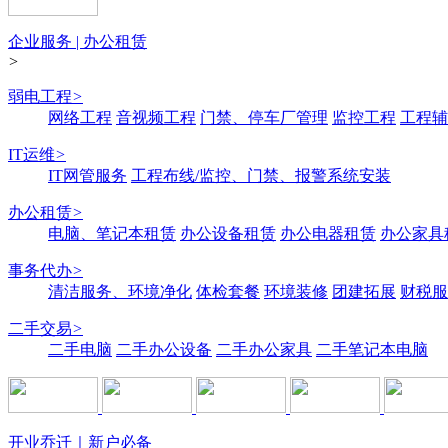
企业服务 | 办公租赁
>
弱电工程
>
网络工程
音视频工程
门禁、停车厂管理
监控工程
工程辅
IT运维
>
IT网管服务
工程布线/监控、门禁、报警系统安装
办公租赁
>
电脑、笔记本租赁
办公设备租赁
办公电器租赁
办公家具
事务代办
>
清洁服务、环境净化
体检套餐
环境装修
团建拓展
财税服
二手交易
>
二手电脑
二手办公设备
二手办公家具
二手笔记本电脑
开业乔迁｜新户必备