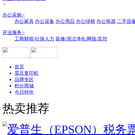
>
办公采购
>
办公家具
办公设备
办公用品
办公绿植
办公电器
二手设备
开业服务
>
工商财税/社保人力
装修/清洁净化/网络/监控
首页
震旦复印机
品牌专区
积分商城
今日特价
热卖推荐