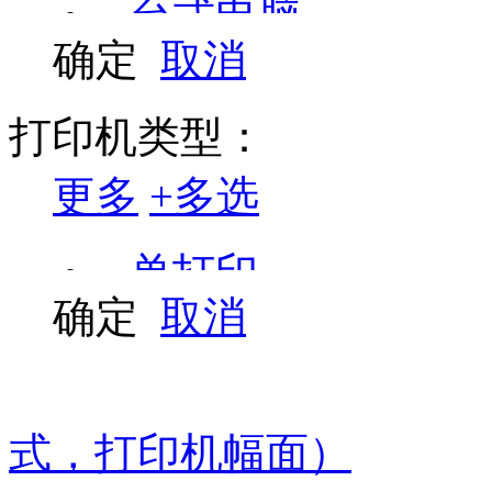
台式电脑
虹光
确定
取消
良田
喷墨打印机
中晶
复合机/复印机
打印机类型：
松下
投影机
更多
+
多选
佳能 canon
激光打印机
单打印
京瓷
碎纸机
确定
取消
索尼
打印/复印/扫描
云广
笔记本电脑
打印/复印/扫描/传
针式打印机
罗技
式，打印机幅面）
山特