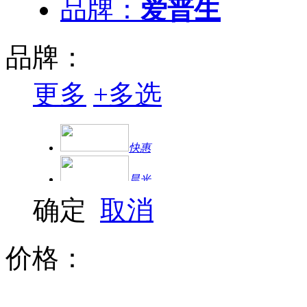
品牌：
爱普生
品牌：
更多
+
多选
快惠
晨光
确定
取消
得力
方正
价格：
三星
中诺