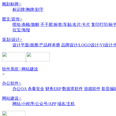
雕刻标牌
>
标识牌/胸牌/刻字
图文/宣传
>
喷绘/条幅/旗帜
不干胶/标签/车贴/名片/卡片
复印打印/标
拉宝/海报
策划/设计
>
设计平面/画册/产品样本册
品牌设计/LOGO设计/VI设计
软件系统 | 网站建设
>
办公软件
>
办公OA
杀毒安全
财务ERP
数据库软件
游戏软件
影音编
网站建设
>
网站/小程序/公众号/APP
域名/主机