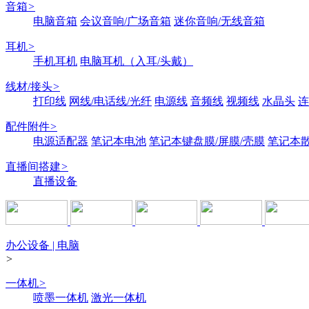
音箱
>
电脑音箱
会议音响/广场音箱
迷你音响/无线音箱
耳机
>
手机耳机
电脑耳机（入耳/头戴）
线材/接头
>
打印线
网线/电话线/光纤
电源线
音频线
视频线
水晶头
连
配件附件
>
电源适配器
笔记本电池
笔记本键盘膜/屏膜/壳膜
笔记本
直播间搭建
>
直播设备
办公设备 | 电脑
>
一体机
>
喷墨一体机
激光一体机