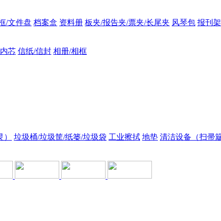
框/文件盘
档案盒
资料册
板夹/报告夹/票夹/长尾夹
风琴包
报刊架
/内芯
信纸/信封
相册/相框
灵）
垃圾桶/垃圾筐/纸篓/垃圾袋
工业擦拭
地垫
清洁设备（扫帚簸