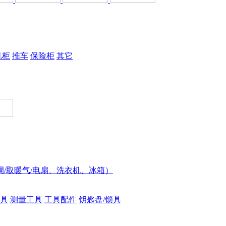
机柜
推车
保险柜
其它
调/取暖气/电扇、洗衣机、冰箱）
具
测量工具
工具配件
钥匙盘/锁具