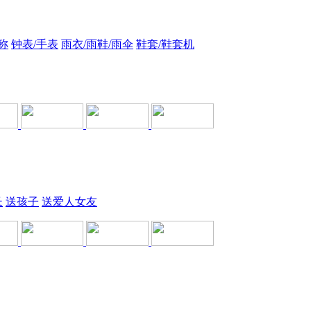
称
钟表/手表
雨衣/雨鞋/雨伞
鞋套/鞋套机
长
送孩子
送爱人女友