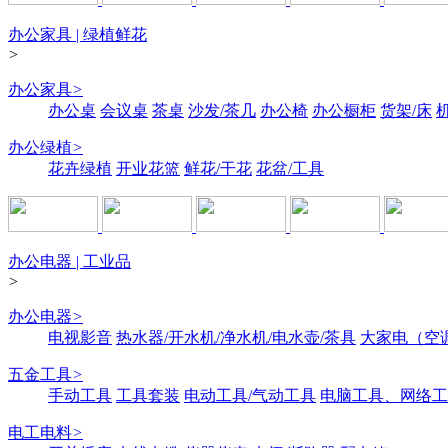
办公家具 | 绿植鲜花
>
办公家具
>
办公桌
会议桌
茶桌
沙发/茶几
办公椅
办公橱柜
货架/床
办公绿植
>
花卉绿植
开业花篮
鲜花/干花
花盆/工具
办公电器 | 工业品
>
办公电器
>
电视影音
热水器/开水机/净水机/电水壶/茶具
大家电（空
五金工具
>
手动工具
工具套装
电动工具/气动工具
电脑工具、网络工
电工电料
>