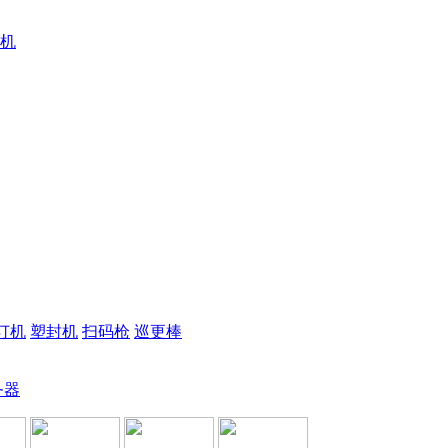
机
订机
塑封机
扫码枪
巡更棒
务器