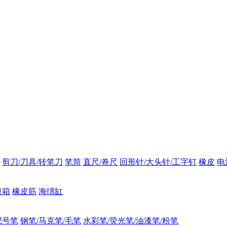
剪刀/刀具/转笔刀
笔筒
直尺/卷尺
回形针/大头针/工字钉
橡皮
电
银箱
橡皮筋
海绵缸
记号笔
钢笔/马克笔/毛笔
水彩笔/荧光笔/油漆笔/粉笔