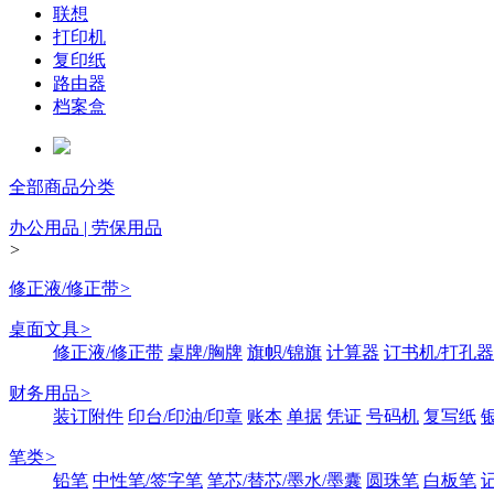
联想
打印机
复印纸
路由器
档案盒
全部商品分类
办公用品 | 劳保用品
>
修正液/修正带
>
桌面文具
>
修正液/修正带
桌牌/胸牌
旗帜/锦旗
计算器
订书机/打孔器
财务用品
>
装订附件
印台/印油/印章
账本
单据
凭证
号码机
复写纸
笔类
>
铅笔
中性笔/签字笔
笔芯/替芯/墨水/墨囊
圆珠笔
白板笔