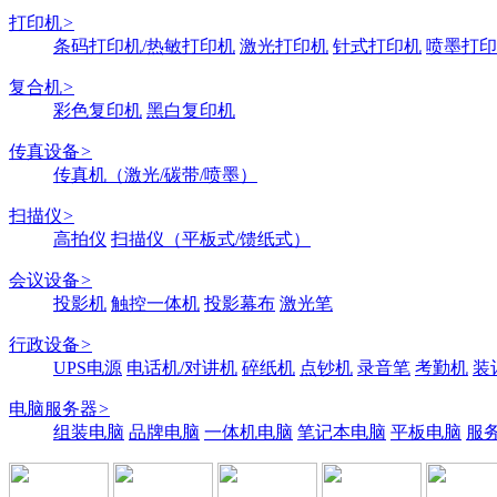
打印机
>
条码打印机/热敏打印机
激光打印机
针式打印机
喷墨打印
复合机
>
彩色复印机
黑白复印机
传真设备
>
传真机（激光/碳带/喷墨）
扫描仪
>
高拍仪
扫描仪（平板式/馈纸式）
会议设备
>
投影机
触控一体机
投影幕布
激光笔
行政设备
>
UPS电源
电话机/对讲机
碎纸机
点钞机
录音笔
考勤机
装
电脑服务器
>
组装电脑
品牌电脑
一体机电脑
笔记本电脑
平板电脑
服