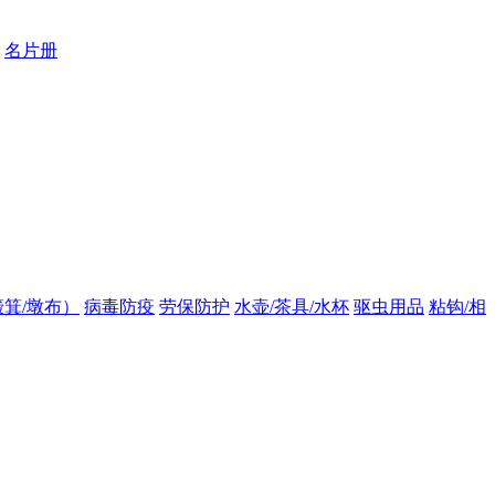
名片册
箕/墩布）
病毒防疫
劳保防护
水壶/茶具/水杯
驱虫用品
粘钩/相