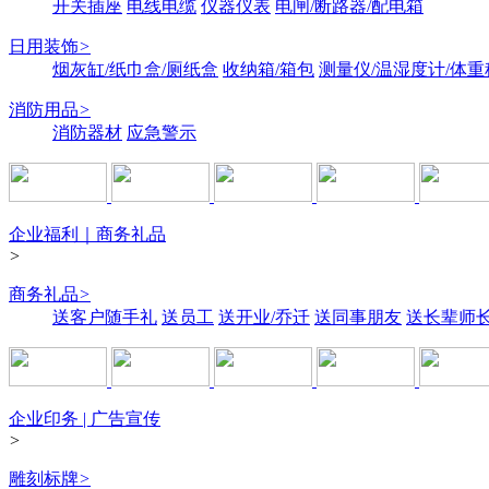
开关插座
电线电缆
仪器仪表
电闸/断路器/配电箱
日用装饰
>
烟灰缸/纸巾盒/厕纸盒
收纳箱/箱包
测量仪/温湿度计/体重
消防用品
>
消防器材
应急警示
企业福利｜商务礼品
>
商务礼品
>
送客户随手礼
送员工
送开业/乔迁
送同事朋友
送长辈师
企业印务 | 广告宣传
>
雕刻标牌
>