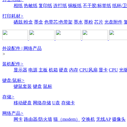
相纸
热敏纸
复印纸
连打纸
铜板纸
不干胶/标签纸
纸杯/
打印耗材
>
硒鼓/粉盒
墨盒
色带芯/色带架
墨水
墨粉
芯片
光盘附件
外设配件 | 网络产品
>
装机配件
>
显示器
电源
主板
机箱
硬盘
内存
CPU风扇
显卡
CPU
光
键盘/鼠标
>
键鼠套装
键盘
鼠标
存储
>
移动硬盘
网络存储
U盘
存储卡
网络产品
>
网卡
路由器/防火墙
猫（modem）
交换机
无线AP
摄像头