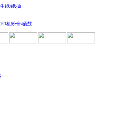
卫生纸/纸抽
复印机粉盒/硒鼓
驱