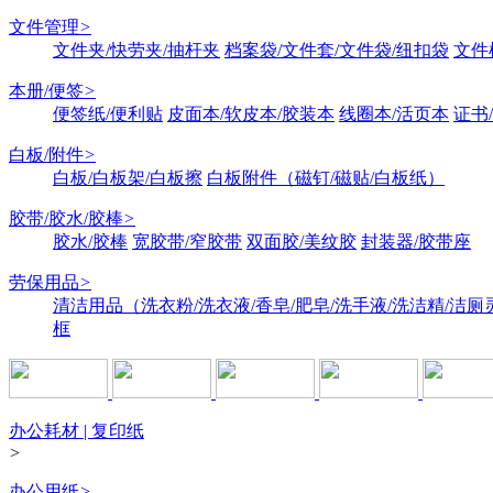
文件管理
>
文件夹/快劳夹/抽杆夹
档案袋/文件套/文件袋/纽扣袋
文件
本册/便签
>
便签纸/便利贴
皮面本/软皮本/胶装本
线圈本/活页本
证书
白板/附件
>
白板/白板架/白板擦
白板附件（磁钉/磁贴/白板纸）
胶带/胶水/胶棒
>
胶水/胶棒
宽胶带/窄胶带
双面胶/美纹胶
封装器/胶带座
劳保用品
>
清洁用品（洗衣粉/洗衣液/香皂/肥皂/洗手液/洗洁精/洁厕
框
办公耗材 | 复印纸
>
办公用纸
>