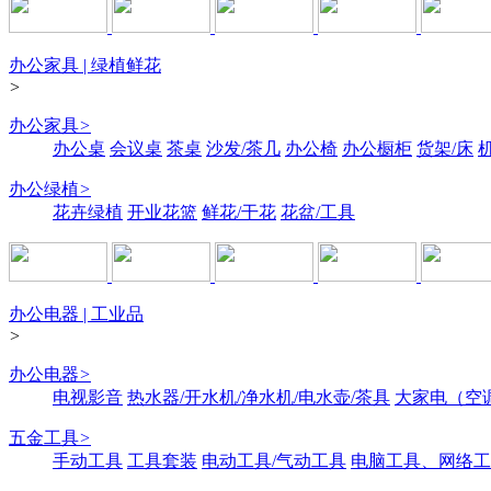
办公家具 | 绿植鲜花
>
办公家具
>
办公桌
会议桌
茶桌
沙发/茶几
办公椅
办公橱柜
货架/床
办公绿植
>
花卉绿植
开业花篮
鲜花/干花
花盆/工具
办公电器 | 工业品
>
办公电器
>
电视影音
热水器/开水机/净水机/电水壶/茶具
大家电（空
五金工具
>
手动工具
工具套装
电动工具/气动工具
电脑工具、网络工