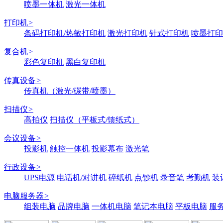
喷墨一体机
激光一体机
打印机
>
条码打印机/热敏打印机
激光打印机
针式打印机
喷墨打印
复合机
>
彩色复印机
黑白复印机
传真设备
>
传真机（激光/碳带/喷墨）
扫描仪
>
高拍仪
扫描仪（平板式/馈纸式）
会议设备
>
投影机
触控一体机
投影幕布
激光笔
行政设备
>
UPS电源
电话机/对讲机
碎纸机
点钞机
录音笔
考勤机
装
电脑服务器
>
组装电脑
品牌电脑
一体机电脑
笔记本电脑
平板电脑
服