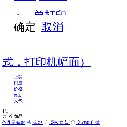
激光打印机
单打印
京瓷
碎纸机
确定
取消
索尼
打印/复印/扫描
云广
笔记本电脑
打印/复印/扫描/传
针式打印机
罗技
式，打印机幅面）
山特
上架
科密
销量
价格
夏普
更新
人气
纽曼
1
/1
共
1
个商品
东芝
仅显示有货
全部
网站自营
入驻商店铺