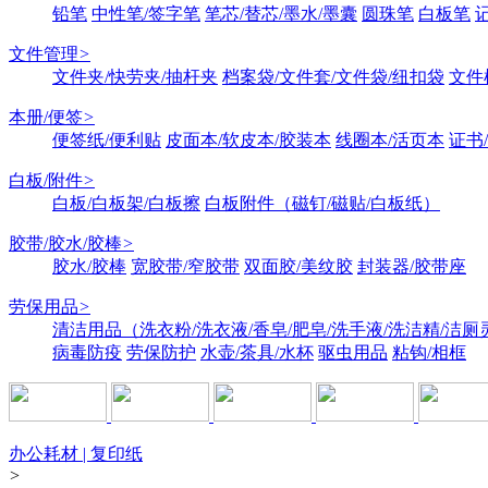
铅笔
中性笔/签字笔
笔芯/替芯/墨水/墨囊
圆珠笔
白板笔
文件管理
>
文件夹/快劳夹/抽杆夹
档案袋/文件套/文件袋/纽扣袋
文件
本册/便签
>
便签纸/便利贴
皮面本/软皮本/胶装本
线圈本/活页本
证书
白板/附件
>
白板/白板架/白板擦
白板附件（磁钉/磁贴/白板纸）
胶带/胶水/胶棒
>
胶水/胶棒
宽胶带/窄胶带
双面胶/美纹胶
封装器/胶带座
劳保用品
>
清洁用品（洗衣粉/洗衣液/香皂/肥皂/洗手液/洗洁精/洁厕
病毒防疫
劳保防护
水壶/茶具/水杯
驱虫用品
粘钩/相框
办公耗材 | 复印纸
>