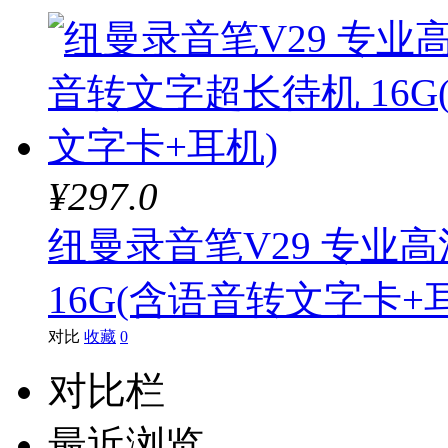
柯尼卡美能达
德宝
浩顺
戴尔
¥297.0
清华同方
纽曼录音笔V29 专业
NEC
16G(含语音转文字卡+
盈信
对比
收藏
0
科诚
蓝硕星
对比栏
最近浏览
道顿