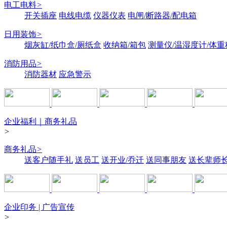
电工电料
>
开关插座
电线电缆
仪器仪表
电闸/断路器/配电箱
日用装饰
>
烟灰缸/纸巾盒/厕纸盒
收纳箱/箱包
测量仪/温湿度计/体重
消防用品
>
消防器材
应急警示
企业福利｜商务礼品
>
商务礼品
>
送客户随手礼
送员工
送开业/乔迁
送同事朋友
送长辈师
企业印务 | 广告宣传
>