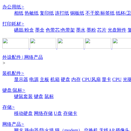
办公用纸
>
相纸
热敏纸
复印纸
连打纸
铜板纸
不干胶/标签纸
纸杯/
打印耗材
>
硒鼓/粉盒
墨盒
色带芯/色带架
墨水
墨粉
芯片
光盘附件
外设配件 | 网络产品
>
装机配件
>
显示器
电源
主板
机箱
硬盘
内存
CPU风扇
显卡
CPU
光
键盘/鼠标
>
键鼠套装
键盘
鼠标
存储
>
移动硬盘
网络存储
U盘
存储卡
网络产品
>
网卡
路由器/防火墙
猫（modem）
交换机
无线AP
摄像头