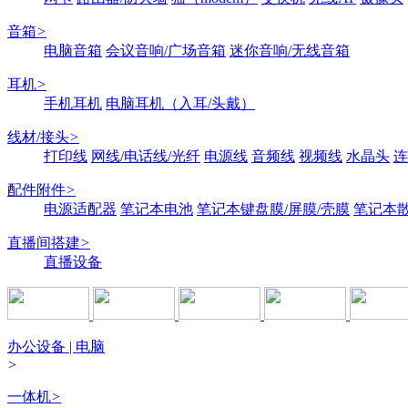
音箱
>
电脑音箱
会议音响/广场音箱
迷你音响/无线音箱
耳机
>
手机耳机
电脑耳机（入耳/头戴）
线材/接头
>
打印线
网线/电话线/光纤
电源线
音频线
视频线
水晶头
连
配件附件
>
电源适配器
笔记本电池
笔记本键盘膜/屏膜/壳膜
笔记本
直播间搭建
>
直播设备
办公设备 | 电脑
>
一体机
>