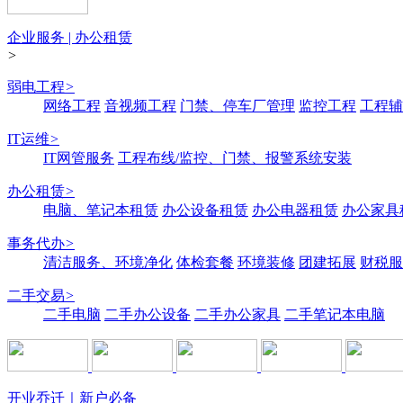
企业服务 | 办公租赁
>
弱电工程
>
网络工程
音视频工程
门禁、停车厂管理
监控工程
工程辅
IT运维
>
IT网管服务
工程布线/监控、门禁、报警系统安装
办公租赁
>
电脑、笔记本租赁
办公设备租赁
办公电器租赁
办公家具
事务代办
>
清洁服务、环境净化
体检套餐
环境装修
团建拓展
财税服
二手交易
>
二手电脑
二手办公设备
二手办公家具
二手笔记本电脑
开业乔迁｜新户必备