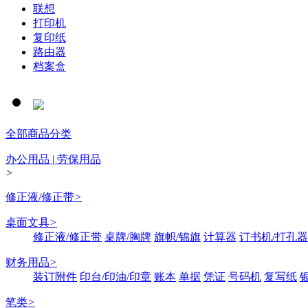
联想
打印机
复印纸
路由器
档案盒
全部商品分类
办公用品 | 劳保用品
>
修正液/修正带
>
桌面文具
>
修正液/修正带
桌牌/胸牌
旗帜/锦旗
计算器
订书机/打孔器
财务用品
>
装订附件
印台/印油/印章
账本
单据
凭证
号码机
复写纸
笔类
>