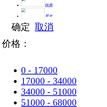
快惠
晨光
确定
取消
得力
方正
价格：
三星
中诺
0 - 17000
TCL
17000 - 34000
步步高
34000 - 51000
联想（Lenovo）
51000 - 68000
惠普