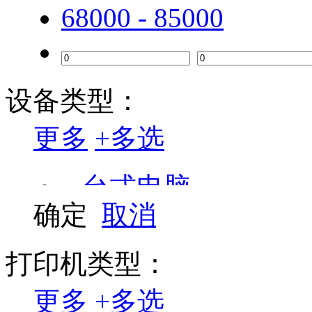
68000 - 85000
爱普生
联想（ThinkPad）
华为
设备类型：
中盈
更多
+
多选
兄弟
台式电脑
虹光
确定
取消
良田
喷墨打印机
中晶
复合机/复印机
打印机类型：
松下
投影机
更多
+
多选
佳能 canon