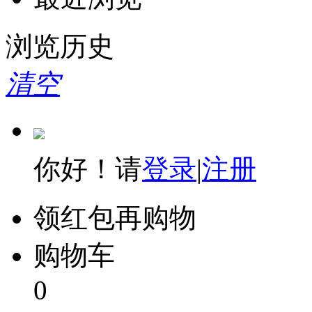
理想
浏览历史
普印力
清空
奔图
富士施乐
联想（ThinkCentre）
你好！请
登录
|
注册
富士通
领红包再购物
明基
购物车
奥图码
0
映美