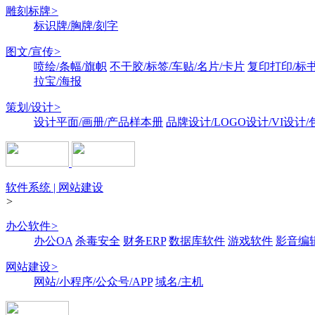
雕刻标牌
>
标识牌/胸牌/刻字
图文/宣传
>
喷绘/条幅/旗帜
不干胶/标签/车贴/名片/卡片
复印打印/标
拉宝/海报
策划/设计
>
设计平面/画册/产品样本册
品牌设计/LOGO设计/VI设计
软件系统 | 网站建设
>
办公软件
>
办公OA
杀毒安全
财务ERP
数据库软件
游戏软件
影音编
网站建设
>
网站/小程序/公众号/APP
域名/主机