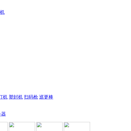
机
订机
塑封机
扫码枪
巡更棒
务器