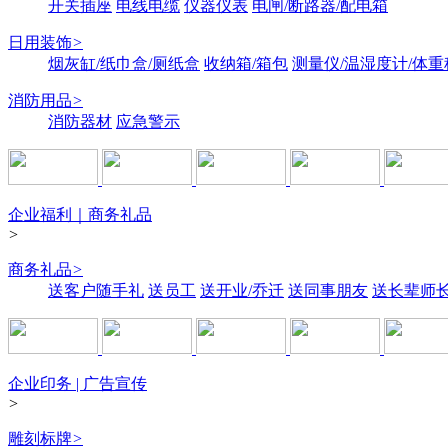
开关插座
电线电缆
仪器仪表
电闸/断路器/配电箱
日用装饰
>
烟灰缸/纸巾盒/厕纸盒
收纳箱/箱包
测量仪/温湿度计/体重
消防用品
>
消防器材
应急警示
企业福利｜商务礼品
>
商务礼品
>
送客户随手礼
送员工
送开业/乔迁
送同事朋友
送长辈师
企业印务 | 广告宣传
>
雕刻标牌
>