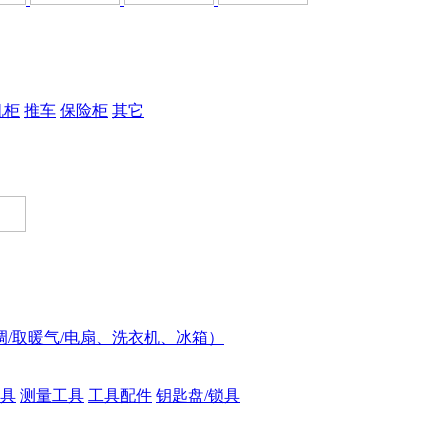
机柜
推车
保险柜
其它
调/取暖气/电扇、洗衣机、冰箱）
具
测量工具
工具配件
钥匙盘/锁具