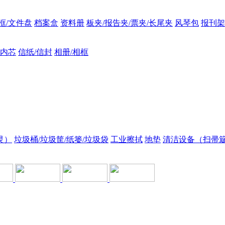
框/文件盘
档案盒
资料册
板夹/报告夹/票夹/长尾夹
风琴包
报刊架
/内芯
信纸/信封
相册/相框
灵）
垃圾桶/垃圾筐/纸篓/垃圾袋
工业擦拭
地垫
清洁设备（扫帚簸