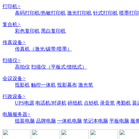
打印机
>
条码打印机/热敏打印机
激光打印机
针式打印机
喷墨打印
复合机
>
彩色复印机
黑白复印机
传真设备
>
传真机（激光/碳带/喷墨）
扫描仪
>
高拍仪
扫描仪（平板式/馈纸式）
会议设备
>
投影机
触控一体机
投影幕布
激光笔
行政设备
>
UPS电源
电话机/对讲机
碎纸机
点钞机
录音笔
考勤机
装
电脑服务器
>
组装电脑
品牌电脑
一体机电脑
笔记本电脑
平板电脑
服