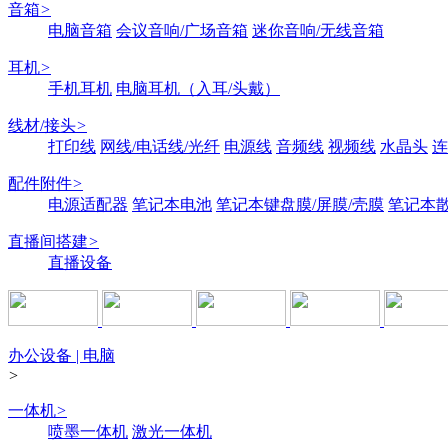
音箱
>
电脑音箱
会议音响/广场音箱
迷你音响/无线音箱
耳机
>
手机耳机
电脑耳机（入耳/头戴）
线材/接头
>
打印线
网线/电话线/光纤
电源线
音频线
视频线
水晶头
连
配件附件
>
电源适配器
笔记本电池
笔记本键盘膜/屏膜/壳膜
笔记本
直播间搭建
>
直播设备
办公设备 | 电脑
>
一体机
>
喷墨一体机
激光一体机