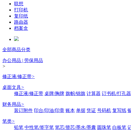
联想
打印机
复印纸
路由器
档案盒
全部商品分类
办公用品 | 劳保用品
>
修正液/修正带
>
桌面文具
>
修正液/修正带
桌牌/胸牌
旗帜/锦旗
计算器
订书机/打孔器
财务用品
>
装订附件
印台/印油/印章
账本
单据
凭证
号码机
复写纸
笔类
>
铅笔
中性笔/签字笔
笔芯/替芯/墨水/墨囊
圆珠笔
白板笔