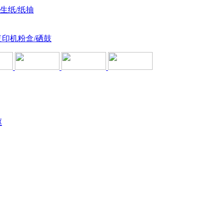
卫生纸/纸抽
复印机粉盒/硒鼓
驱