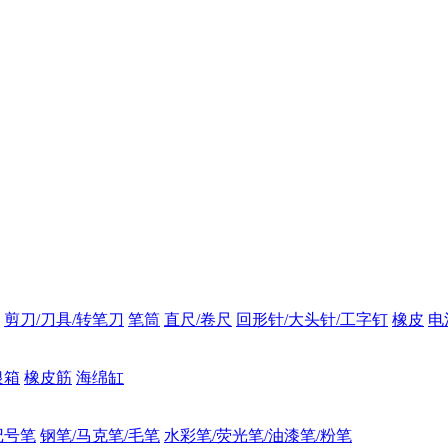
剪刀/刀具/转笔刀
笔筒
直尺/卷尺
回形针/大头针/工字钉
橡皮
电
银箱
橡皮筋
海绵缸
记号笔
钢笔/马克笔/毛笔
水彩笔/荧光笔/油漆笔/粉笔