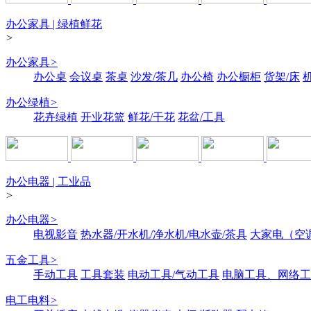
办公家具 | 绿植鲜花
>
办公家具
>
办公桌
会议桌
茶桌
沙发/茶几
办公椅
办公橱柜
货架/床
办公绿植
>
花卉绿植
开业花篮
鲜花/干花
花盆/工具
办公电器 | 工业品
>
办公电器
>
电视影音
热水器/开水机/净水机/电水壶/茶具
大家电（空
五金工具
>
手动工具
工具套装
电动工具/气动工具
电脑工具、网络工
电工电料
>