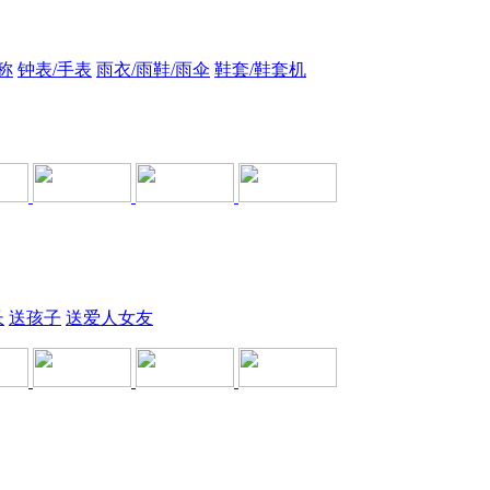
称
钟表/手表
雨衣/雨鞋/雨伞
鞋套/鞋套机
长
送孩子
送爱人女友