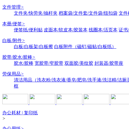
文件管理
>
文件夹/快劳夹/抽杆夹
档案袋/文件套/文件袋/纽扣袋
文件
本册/便签
>
便签纸/便利贴
皮面本/软皮本/胶装本
线圈本/活页本
证书
白板/附件
>
白板/白板架/白板擦
白板附件（磁钉/磁贴/白板纸）
胶带/胶水/胶棒
>
胶水/胶棒
宽胶带/窄胶带
双面胶/美纹胶
封装器/胶带座
劳保用品
>
清洁用品（洗衣粉/洗衣液/香皂/肥皂/洗手液/洗洁精/洁厕
框
办公耗材 | 复印纸
>
办公用纸
>