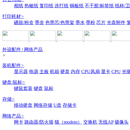
相纸
热敏纸
复印纸
连打纸
铜板纸
不干胶/标签纸
纸杯/
打印耗材
>
硒鼓/粉盒
墨盒
色带芯/色带架
墨水
墨粉
芯片
光盘附件
外设配件 | 网络产品
>
装机配件
>
显示器
电源
主板
机箱
硬盘
内存
CPU风扇
显卡
CPU
光
键盘/鼠标
>
键鼠套装
键盘
鼠标
存储
>
移动硬盘
网络存储
U盘
存储卡
网络产品
>
网卡
路由器/防火墙
猫（modem）
交换机
无线AP
摄像头