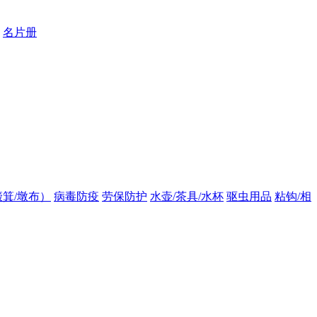
名片册
箕/墩布）
病毒防疫
劳保防护
水壶/茶具/水杯
驱虫用品
粘钩/相