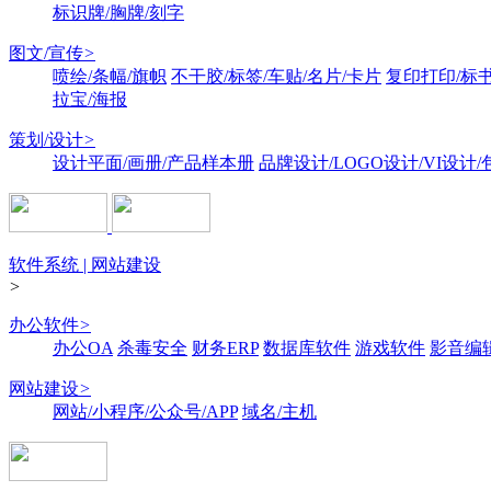
标识牌/胸牌/刻字
图文/宣传
>
喷绘/条幅/旗帜
不干胶/标签/车贴/名片/卡片
复印打印/标
拉宝/海报
策划/设计
>
设计平面/画册/产品样本册
品牌设计/LOGO设计/VI设计
软件系统 | 网站建设
>
办公软件
>
办公OA
杀毒安全
财务ERP
数据库软件
游戏软件
影音编
网站建设
>
网站/小程序/公众号/APP
域名/主机