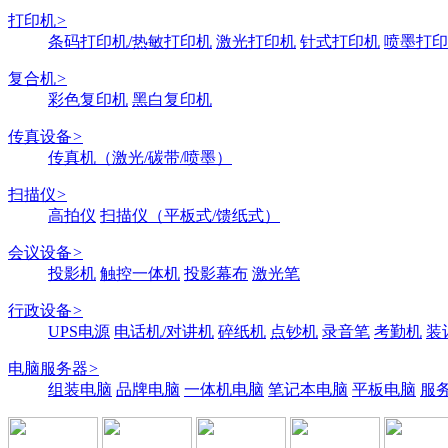
打印机
>
条码打印机/热敏打印机
激光打印机
针式打印机
喷墨打印
复合机
>
彩色复印机
黑白复印机
传真设备
>
传真机（激光/碳带/喷墨）
扫描仪
>
高拍仪
扫描仪（平板式/馈纸式）
会议设备
>
投影机
触控一体机
投影幕布
激光笔
行政设备
>
UPS电源
电话机/对讲机
碎纸机
点钞机
录音笔
考勤机
装
电脑服务器
>
组装电脑
品牌电脑
一体机电脑
笔记本电脑
平板电脑
服