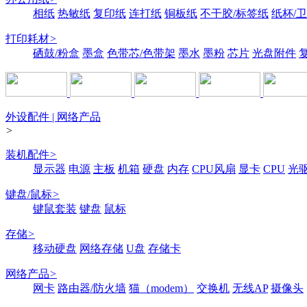
相纸
热敏纸
复印纸
连打纸
铜板纸
不干胶/标签纸
纸杯/
打印耗材
>
硒鼓/粉盒
墨盒
色带芯/色带架
墨水
墨粉
芯片
光盘附件
外设配件 | 网络产品
>
装机配件
>
显示器
电源
主板
机箱
硬盘
内存
CPU风扇
显卡
CPU
光
键盘/鼠标
>
键鼠套装
键盘
鼠标
存储
>
移动硬盘
网络存储
U盘
存储卡
网络产品
>
网卡
路由器/防火墙
猫（modem）
交换机
无线AP
摄像头