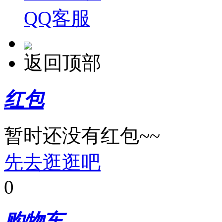
QQ客服
奔图
好顺
返回顶部
至冠
富士施乐
红包
格之格
暂时还没有红包~~
另色鬼
先去逛逛吧
富士通
0
映美
购物车