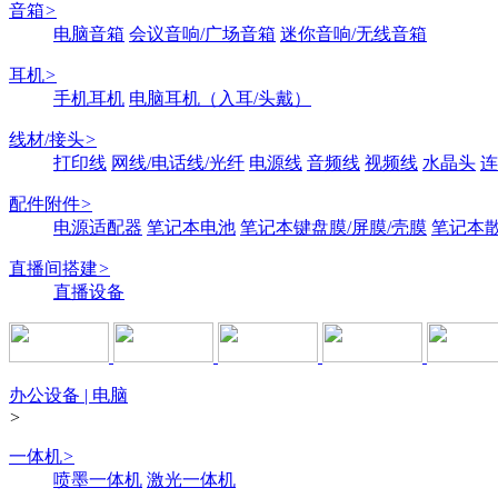
音箱
>
电脑音箱
会议音响/广场音箱
迷你音响/无线音箱
耳机
>
手机耳机
电脑耳机（入耳/头戴）
线材/接头
>
打印线
网线/电话线/光纤
电源线
音频线
视频线
水晶头
连
配件附件
>
电源适配器
笔记本电池
笔记本键盘膜/屏膜/壳膜
笔记本
直播间搭建
>
直播设备
办公设备 | 电脑
>
一体机
>
喷墨一体机
激光一体机