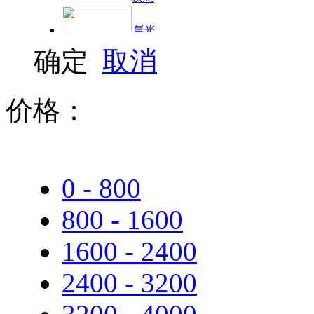
晨光
确定
取消
三星
联想（Lenovo）
价格：
惠普
爱普生
蓝旗舰
0 - 800
800 - 1600
挚友
1600 - 2400
金东
2400 - 3200
小战神