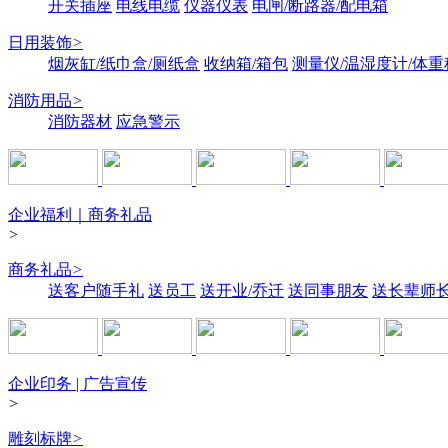
开关插座
电线电缆
仪器仪表
电闸/断路器/配电箱
日用装饰
>
烟灰缸/纸巾盒/厕纸盒
收纳箱/箱包
测量仪/温湿度计/体重
消防用品
>
消防器材
应急警示
企业福利｜商务礼品
>
商务礼品
>
送客户随手礼
送员工
送开业/乔迁
送同事朋友
送长辈师
企业印务 | 广告宣传
>
雕刻标牌
>