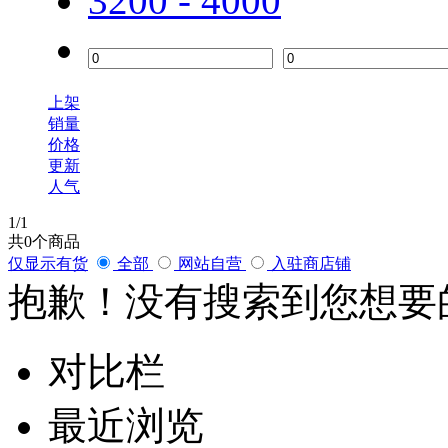
3200 - 4000
柯达
聚合泉
上架
心相印
销量
价格
更新
珍宝
人气
1
/1
兄弟
共
0
个商品
仅显示有货
全部
网站自营
入驻商店铺
抱歉！没有搜索到您想要
松下
佳能 canon
对比栏
京瓷
最近浏览