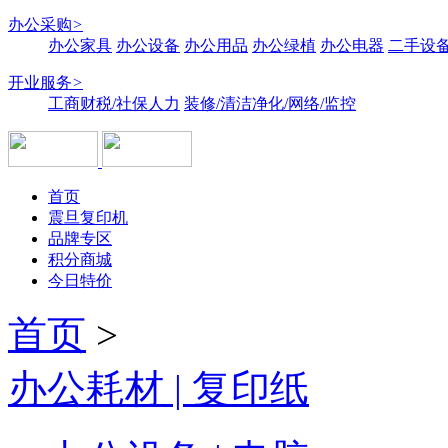
办公采购
>
办公家具
办公设备
办公用品
办公绿植
办公电器
二手设备
开业服务
>
工商财税/社保人力
装修/清洁净化/网络/监控
首页
震旦复印机
品牌专区
积分商城
今日特价
首页
>
办公耗材 | 复印纸