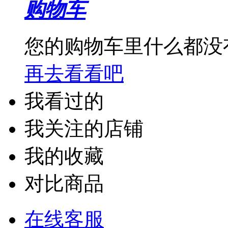
购物车
文字王
浩顺
您的购物车里什么都没
再去看看吧
天威
国际
我看过的
雷乐
我关注的店铺
西玛
我的收藏
博克
对比商品
印之源
在线客服
欧普