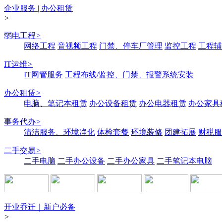
企业服务 | 办公租赁
>
弱电工程
>
网络工程
音视频工程
门禁、停车厂管理
监控工程
工程辅
IT运维
>
IT网管服务
工程布线/监控、门禁、报警系统安装
办公租赁
>
电脑、笔记本租赁
办公设备租赁
办公电器租赁
办公家具
事务代办
>
清洁服务、环境净化
体检套餐
环境装修
团建拓展
财税服
二手交易
>
二手电脑
二手办公设备
二手办公家具
二手笔记本电脑
开业乔迁｜新户必备
>