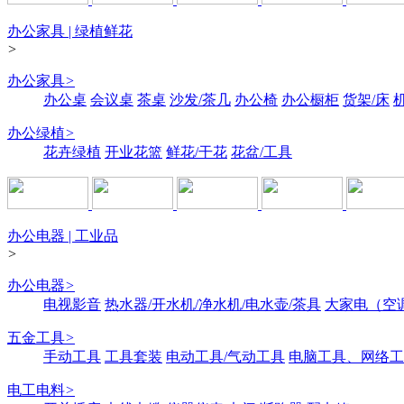
办公家具 | 绿植鲜花
>
办公家具
>
办公桌
会议桌
茶桌
沙发/茶几
办公椅
办公橱柜
货架/床
办公绿植
>
花卉绿植
开业花篮
鲜花/干花
花盆/工具
办公电器 | 工业品
>
办公电器
>
电视影音
热水器/开水机/净水机/电水壶/茶具
大家电（空
五金工具
>
手动工具
工具套装
电动工具/气动工具
电脑工具、网络工
电工电料
>