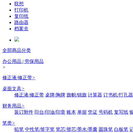
联想
打印机
复印纸
路由器
档案盒
全部商品分类
办公用品 | 劳保用品
>
修正液/修正带
>
桌面文具
>
修正液/修正带
桌牌/胸牌
旗帜/锦旗
计算器
订书机/打孔器
财务用品
>
装订附件
印台/印油/印章
账本
单据
凭证
号码机
复写纸
笔类
>
铅笔
中性笔/签字笔
笔芯/替芯/墨水/墨囊
圆珠笔
白板笔