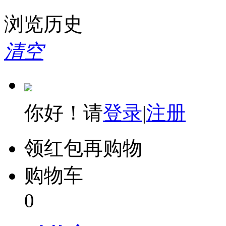
飞利浦
夏普
浏览历史
理光
清空
东芝
柯尼卡美能达
你好！请
登录
|
注册
丽彩士
领红包再购物
德宝
购物车
多丽
0
科迪雅