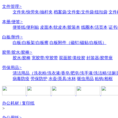
文件管理
>
文件夹/快劳夹/抽杆夹
档案袋/文件套/文件袋/纽扣袋
文件
本册/便签
>
便签纸/便利贴
皮面本/软皮本/胶装本
线圈本/活页本
证书
白板/附件
>
白板/白板架/白板擦
白板附件（磁钉/磁贴/白板纸）
胶带/胶水/胶棒
>
胶水/胶棒
宽胶带/窄胶带
双面胶/美纹胶
封装器/胶带座
劳保用品
>
清洁用品（洗衣粉/洗衣液/香皂/肥皂/洗手液/洗洁精/洁厕
病毒防疫
劳保防护
水壶/茶具/水杯
驱虫用品
粘钩/相框
办公耗材 | 复印纸
>
办公用纸
>