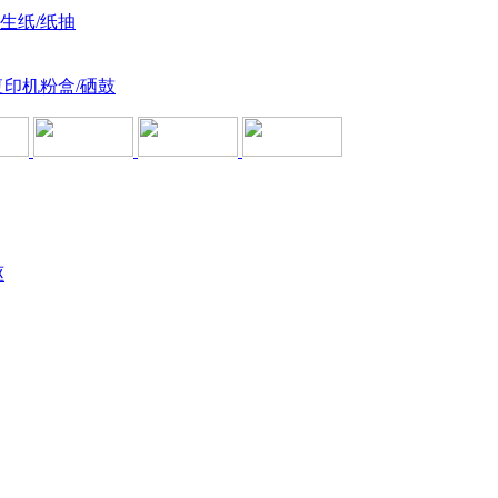
卫生纸/纸抽
复印机粉盒/硒鼓
驱