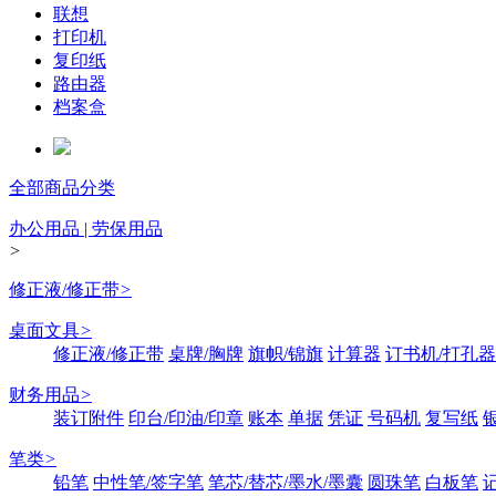
联想
打印机
复印纸
路由器
档案盒
全部商品分类
办公用品 | 劳保用品
>
修正液/修正带
>
桌面文具
>
修正液/修正带
桌牌/胸牌
旗帜/锦旗
计算器
订书机/打孔器
财务用品
>
装订附件
印台/印油/印章
账本
单据
凭证
号码机
复写纸
笔类
>
铅笔
中性笔/签字笔
笔芯/替芯/墨水/墨囊
圆珠笔
白板笔