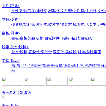
文件管理
>
文件夹/快劳夹/抽杆夹
档案袋/文件套/文件袋/纽扣袋
文件
本册/便签
>
便签纸/便利贴
皮面本/软皮本/胶装本
线圈本/活页本
证书
白板/附件
>
白板/白板架/白板擦
白板附件（磁钉/磁贴/白板纸）
胶带/胶水/胶棒
>
胶水/胶棒
宽胶带/窄胶带
双面胶/美纹胶
封装器/胶带座
劳保用品
>
清洁用品（洗衣粉/洗衣液/香皂/肥皂/洗手液/洗洁精/洁厕
框
办公耗材 | 复印纸
>
办公用纸
>