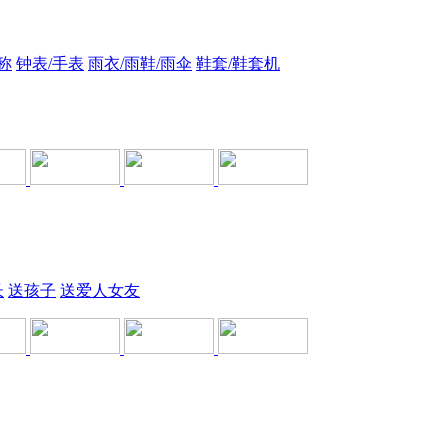
称
钟表/手表
雨衣/雨鞋/雨伞
鞋套/鞋套机
长
送孩子
送爱人女友