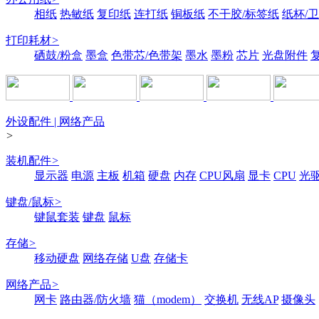
相纸
热敏纸
复印纸
连打纸
铜板纸
不干胶/标签纸
纸杯/
打印耗材
>
硒鼓/粉盒
墨盒
色带芯/色带架
墨水
墨粉
芯片
光盘附件
外设配件 | 网络产品
>
装机配件
>
显示器
电源
主板
机箱
硬盘
内存
CPU风扇
显卡
CPU
光
键盘/鼠标
>
键鼠套装
键盘
鼠标
存储
>
移动硬盘
网络存储
U盘
存储卡
网络产品
>
网卡
路由器/防火墙
猫（modem）
交换机
无线AP
摄像头