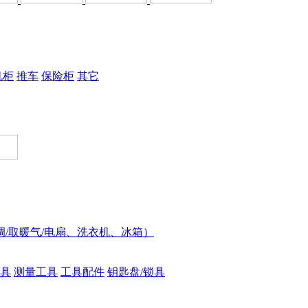
机柜
推车
保险柜
其它
调/取暖气/电扇、洗衣机、冰箱）
具
测量工具
工具配件
钥匙盘/锁具