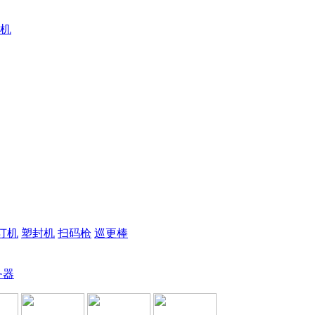
机
订机
塑封机
扫码枪
巡更棒
务器