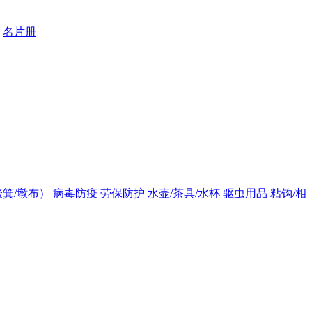
名片册
箕/墩布）
病毒防疫
劳保防护
水壶/茶具/水杯
驱虫用品
粘钩/相