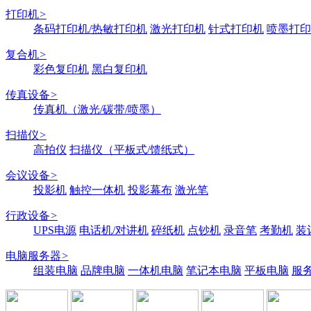
打印机
>
条码打印机/热敏打印机
激光打印机
针式打印机
喷墨打印
复合机
>
彩色复印机
黑白复印机
传真设备
>
传真机（激光/碳带/喷墨）
扫描仪
>
高拍仪
扫描仪（平板式/馈纸式）
会议设备
>
投影机
触控一体机
投影幕布
激光笔
行政设备
>
UPS电源
电话机/对讲机
碎纸机
点钞机
录音笔
考勤机
装
电脑服务器
>
组装电脑
品牌电脑
一体机电脑
笔记本电脑
平板电脑
服