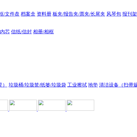
框/文件盘
档案盒
资料册
板夹/报告夹/票夹/长尾夹
风琴包
报刊架
/内芯
信纸/信封
相册/相框
灵）
垃圾桶/垃圾筐/纸篓/垃圾袋
工业擦拭
地垫
清洁设备（扫帚簸