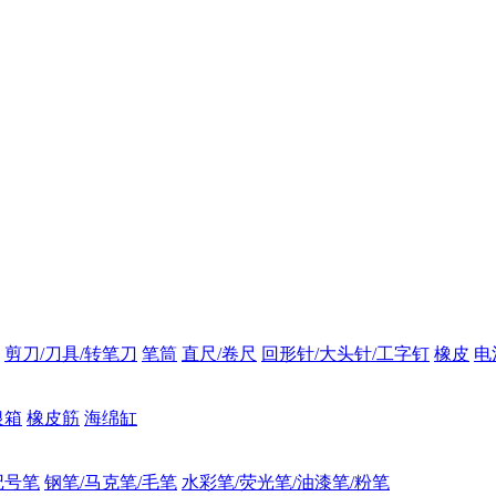
剪刀/刀具/转笔刀
笔筒
直尺/卷尺
回形针/大头针/工字钉
橡皮
电
银箱
橡皮筋
海绵缸
记号笔
钢笔/马克笔/毛笔
水彩笔/荧光笔/油漆笔/粉笔