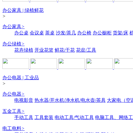
办公家具 | 绿植鲜花
>
办公家具
>
办公桌
会议桌
茶桌
沙发/茶几
办公椅
办公橱柜
货架/床
办公绿植
>
花卉绿植
开业花篮
鲜花/干花
花盆/工具
办公电器 | 工业品
>
办公电器
>
电视影音
热水器/开水机/净水机/电水壶/茶具
大家电（空
五金工具
>
手动工具
工具套装
电动工具/气动工具
电脑工具、网络工
电工电料
>