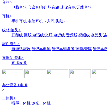
音箱
>
电脑音箱
会议音响/广场音箱
迷你音响/无线音箱
耳机
>
手机耳机
电脑耳机（入耳/头戴）
线材/接头
>
打印线
网线/电话线/光纤
电源线
音频线
视频线
水晶头
连
配件附件
>
电源适配器
笔记本电池
笔记本键盘膜/屏膜/壳膜
笔记本
直播间搭建
>
直播设备
办公设备 | 电脑
>
一体机
>
喷墨一体机
激光一体机