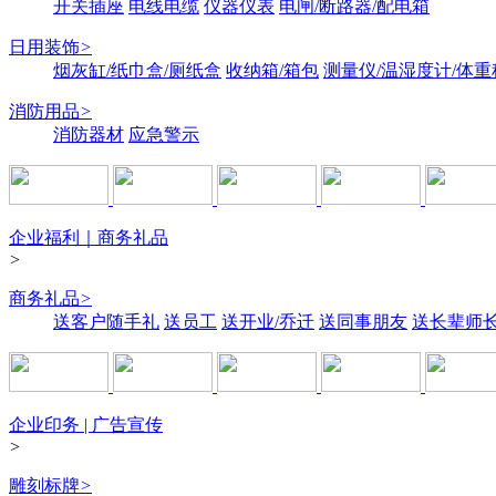
开关插座
电线电缆
仪器仪表
电闸/断路器/配电箱
日用装饰
>
烟灰缸/纸巾盒/厕纸盒
收纳箱/箱包
测量仪/温湿度计/体重
消防用品
>
消防器材
应急警示
企业福利｜商务礼品
>
商务礼品
>
送客户随手礼
送员工
送开业/乔迁
送同事朋友
送长辈师
企业印务 | 广告宣传
>
雕刻标牌
>