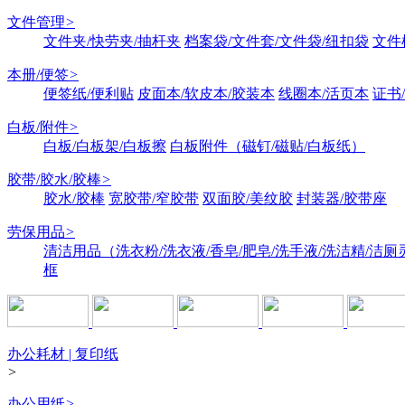
文件管理
>
文件夹/快劳夹/抽杆夹
档案袋/文件套/文件袋/纽扣袋
文件
本册/便签
>
便签纸/便利贴
皮面本/软皮本/胶装本
线圈本/活页本
证书
白板/附件
>
白板/白板架/白板擦
白板附件（磁钉/磁贴/白板纸）
胶带/胶水/胶棒
>
胶水/胶棒
宽胶带/窄胶带
双面胶/美纹胶
封装器/胶带座
劳保用品
>
清洁用品（洗衣粉/洗衣液/香皂/肥皂/洗手液/洗洁精/洁厕
框
办公耗材 | 复印纸
>
办公用纸
>