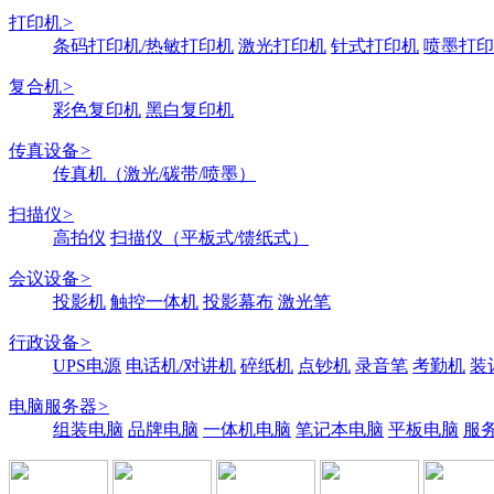
打印机
>
条码打印机/热敏打印机
激光打印机
针式打印机
喷墨打印
复合机
>
彩色复印机
黑白复印机
传真设备
>
传真机（激光/碳带/喷墨）
扫描仪
>
高拍仪
扫描仪（平板式/馈纸式）
会议设备
>
投影机
触控一体机
投影幕布
激光笔
行政设备
>
UPS电源
电话机/对讲机
碎纸机
点钞机
录音笔
考勤机
装
电脑服务器
>
组装电脑
品牌电脑
一体机电脑
笔记本电脑
平板电脑
服