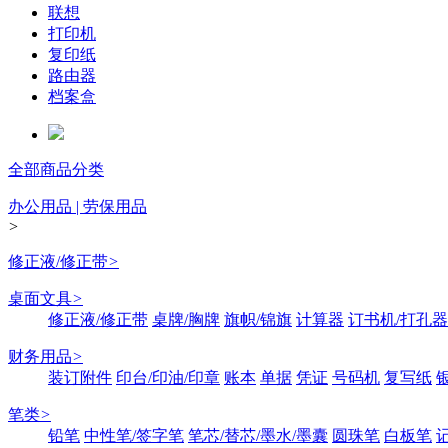
联想
打印机
复印纸
路由器
档案盒
全部商品分类
办公用品 | 劳保用品
>
修正液/修正带
>
桌面文具
>
修正液/修正带
桌牌/胸牌
旗帜/锦旗
计算器
订书机/打孔器
财务用品
>
装订附件
印台/印油/印章
账本
单据
凭证
号码机
复写纸
笔类
>
铅笔
中性笔/签字笔
笔芯/替芯/墨水/墨囊
圆珠笔
白板笔