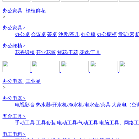
办公家具 | 绿植鲜花
>
办公家具
>
办公桌
会议桌
茶桌
沙发/茶几
办公椅
办公橱柜
货架/床
办公绿植
>
花卉绿植
开业花篮
鲜花/干花
花盆/工具
办公电器 | 工业品
>
办公电器
>
电视影音
热水器/开水机/净水机/电水壶/茶具
大家电（空
五金工具
>
手动工具
工具套装
电动工具/气动工具
电脑工具、网络工
电工电料
>