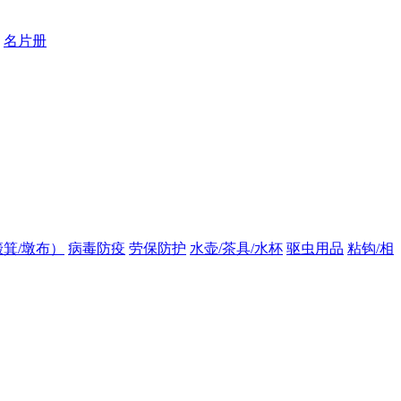
名片册
箕/墩布）
病毒防疫
劳保防护
水壶/茶具/水杯
驱虫用品
粘钩/相