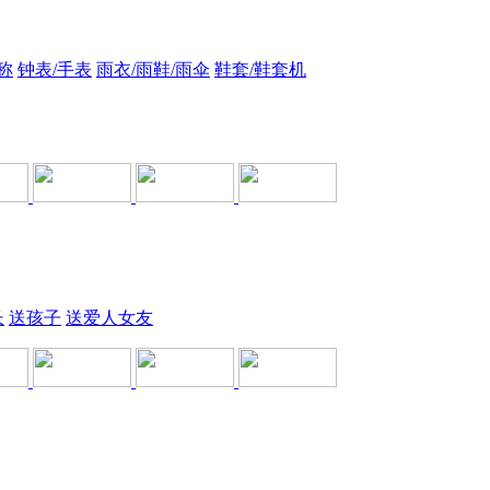
称
钟表/手表
雨衣/雨鞋/雨伞
鞋套/鞋套机
长
送孩子
送爱人女友