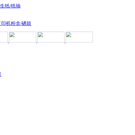
卫生纸/纸抽
复印机粉盒/硒鼓
驱