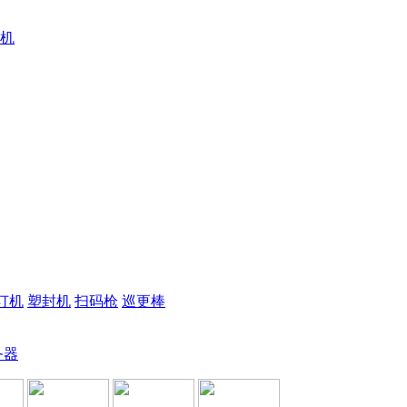
机
订机
塑封机
扫码枪
巡更棒
务器