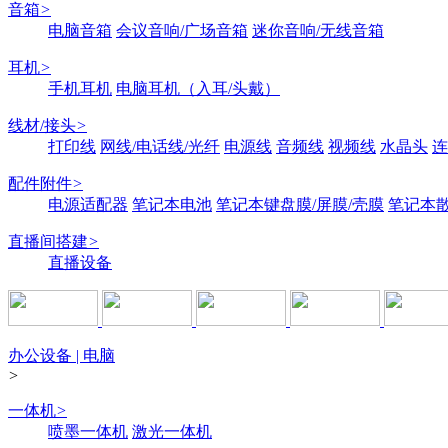
音箱
>
电脑音箱
会议音响/广场音箱
迷你音响/无线音箱
耳机
>
手机耳机
电脑耳机（入耳/头戴）
线材/接头
>
打印线
网线/电话线/光纤
电源线
音频线
视频线
水晶头
连
配件附件
>
电源适配器
笔记本电池
笔记本键盘膜/屏膜/壳膜
笔记本
直播间搭建
>
直播设备
办公设备 | 电脑
>
一体机
>
喷墨一体机
激光一体机