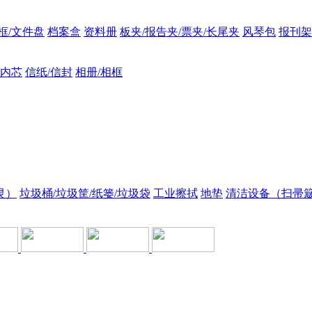
框/文件盘
档案盒
资料册
板夹/报告夹/票夹/长尾夹
风琴包
报刊架
/内芯
信纸/信封
相册/相框
灵）
垃圾桶/垃圾筐/纸篓/垃圾袋
工业擦拭
地垫
清洁设备（扫帚簸