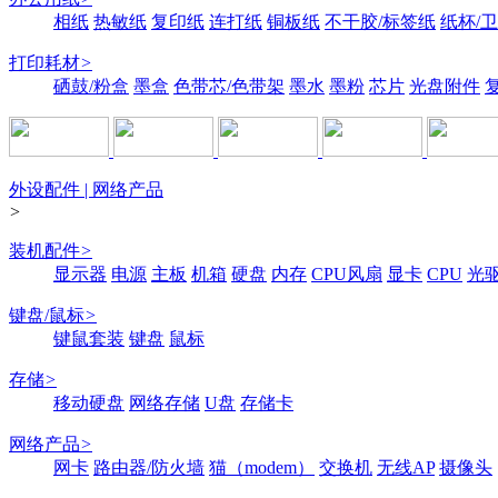
相纸
热敏纸
复印纸
连打纸
铜板纸
不干胶/标签纸
纸杯/
打印耗材
>
硒鼓/粉盒
墨盒
色带芯/色带架
墨水
墨粉
芯片
光盘附件
外设配件 | 网络产品
>
装机配件
>
显示器
电源
主板
机箱
硬盘
内存
CPU风扇
显卡
CPU
光
键盘/鼠标
>
键鼠套装
键盘
鼠标
存储
>
移动硬盘
网络存储
U盘
存储卡
网络产品
>
网卡
路由器/防火墙
猫（modem）
交换机
无线AP
摄像头