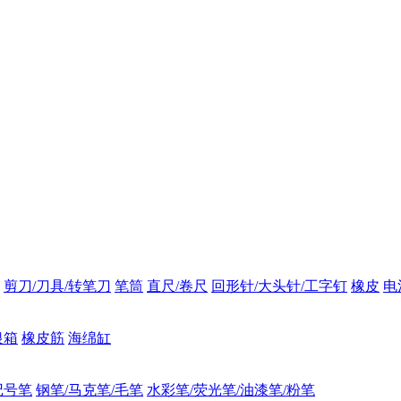
剪刀/刀具/转笔刀
笔筒
直尺/卷尺
回形针/大头针/工字钉
橡皮
电
银箱
橡皮筋
海绵缸
记号笔
钢笔/马克笔/毛笔
水彩笔/荧光笔/油漆笔/粉笔