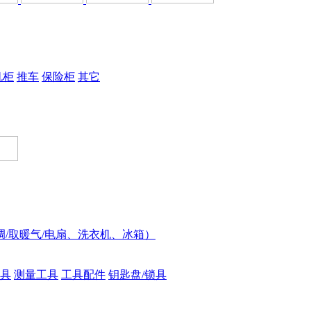
机柜
推车
保险柜
其它
调/取暖气/电扇、洗衣机、冰箱）
具
测量工具
工具配件
钥匙盘/锁具