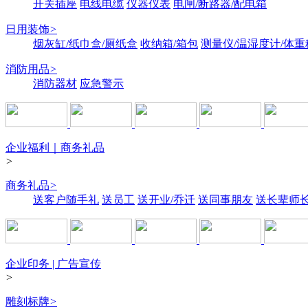
开关插座
电线电缆
仪器仪表
电闸/断路器/配电箱
日用装饰
>
烟灰缸/纸巾盒/厕纸盒
收纳箱/箱包
测量仪/温湿度计/体重
消防用品
>
消防器材
应急警示
企业福利｜商务礼品
>
商务礼品
>
送客户随手礼
送员工
送开业/乔迁
送同事朋友
送长辈师
企业印务 | 广告宣传
>
雕刻标牌
>