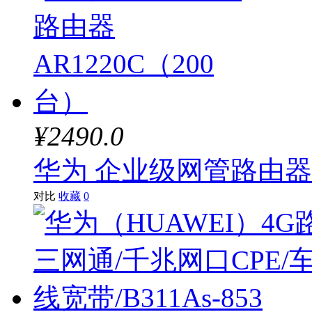
希捷
友讯(D-Link)
清华同方
华三（H3C）
¥2490.0
达尔优
华为 企业级网管路由器AR
绿联
对比
收藏
0
迅捷
爱国者
忆捷
建兴（LITEON）