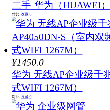
二手-华为（HUAWEI） 
漫步者
硕美科
对比
收藏
0
海康威视
东芝
三尚
品胜
¥1450.0
安普
华为 无线AP企业级千兆
小米
式WIFI 1267M）
飚王
对比
收藏
0
戴尔