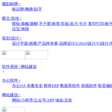
雕刻标牌
>
标识牌/胸牌/刻字
图文/宣传
>
喷绘/条幅/旗帜
不干胶/标签/车贴/名片/卡片
复印打印/标
拉宝/海报
策划/设计
>
设计平面/画册/产品样本册
品牌设计/LOGO设计/VI设计
软件系统 | 网站建设
>
办公软件
>
办公OA
杀毒安全
财务ERP
数据库软件
游戏软件
影音编
网站建设
>
网站/小程序/公众号/APP
域名/主机