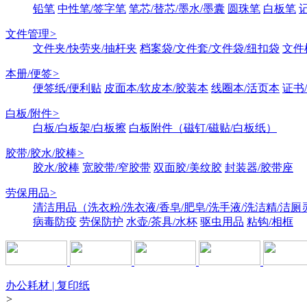
铅笔
中性笔/签字笔
笔芯/替芯/墨水/墨囊
圆珠笔
白板笔
文件管理
>
文件夹/快劳夹/抽杆夹
档案袋/文件套/文件袋/纽扣袋
文件
本册/便签
>
便签纸/便利贴
皮面本/软皮本/胶装本
线圈本/活页本
证书
白板/附件
>
白板/白板架/白板擦
白板附件（磁钉/磁贴/白板纸）
胶带/胶水/胶棒
>
胶水/胶棒
宽胶带/窄胶带
双面胶/美纹胶
封装器/胶带座
劳保用品
>
清洁用品（洗衣粉/洗衣液/香皂/肥皂/洗手液/洗洁精/洁厕
病毒防疫
劳保防护
水壶/茶具/水杯
驱虫用品
粘钩/相框
办公耗材 | 复印纸
>