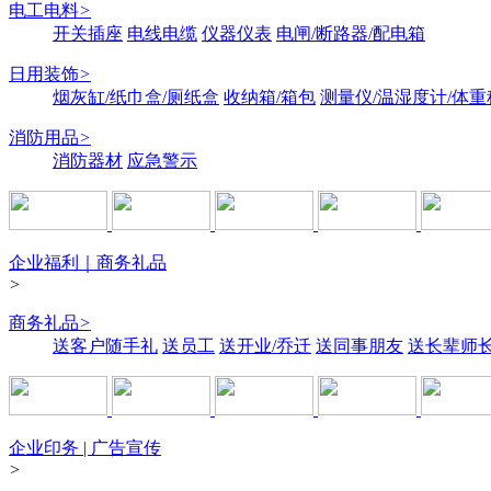
电工电料
>
开关插座
电线电缆
仪器仪表
电闸/断路器/配电箱
日用装饰
>
烟灰缸/纸巾盒/厕纸盒
收纳箱/箱包
测量仪/温湿度计/体重
消防用品
>
消防器材
应急警示
企业福利｜商务礼品
>
商务礼品
>
送客户随手礼
送员工
送开业/乔迁
送同事朋友
送长辈师
企业印务 | 广告宣传
>