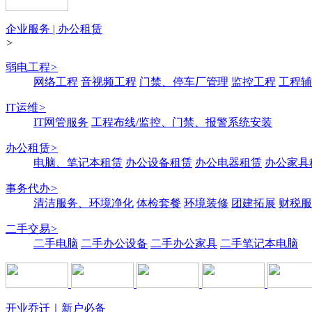
企业服务 | 办公租赁
>
弱电工程
>
网络工程
音视频工程
门禁、停车厂管理
监控工程
工程辅
IT运维
>
IT网管服务
工程布线/监控、门禁、报警系统安装
办公租赁
>
电脑、笔记本租赁
办公设备租赁
办公电器租赁
办公家具
事务代办
>
清洁服务、环境净化
体检套餐
环境装修
团建拓展
财税服
二手交易
>
二手电脑
二手办公设备
二手办公家具
二手笔记本电脑
开业乔迁｜新户必备