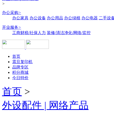
>
办公采购
>
办公家具
办公设备
办公用品
办公绿植
办公电器
二手设备
开业服务
>
工商财税/社保人力
装修/清洁净化/网络/监控
首页
震旦复印机
品牌专区
积分商城
今日特价
首页
>
外设配件 | 网络产品