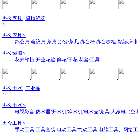
办公家具 | 绿植鲜花
>
办公家具
>
办公桌
会议桌
茶桌
沙发/茶几
办公椅
办公橱柜
货架/床
办公绿植
>
花卉绿植
开业花篮
鲜花/干花
花盆/工具
办公电器 | 工业品
>
办公电器
>
电视影音
热水器/开水机/净水机/电水壶/茶具
大家电（空
五金工具
>
手动工具
工具套装
电动工具/气动工具
电脑工具、网络工