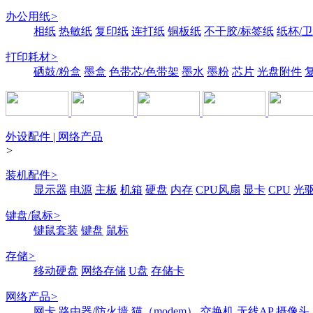
办公用纸
>
相纸
热敏纸
复印纸
连打纸
铜板纸
不干胶/标签纸
纸杯/
打印耗材
>
硒鼓/粉盒
墨盒
色带芯/色带架
墨水
墨粉
芯片
光盘附件
外设配件 | 网络产品
>
装机配件
>
显示器
电源
主板
机箱
硬盘
内存
CPU风扇
显卡
CPU
光
键盘/鼠标
>
键鼠套装
键盘
鼠标
存储
>
移动硬盘
网络存储
U盘
存储卡
网络产品
>
网卡
路由器/防火墙
猫（modem）
交换机
无线AP
摄像头