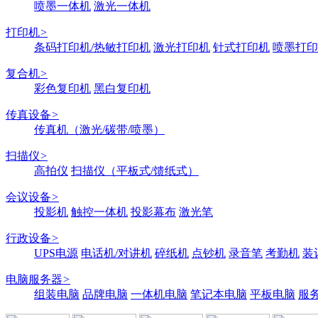
喷墨一体机
激光一体机
打印机
>
条码打印机/热敏打印机
激光打印机
针式打印机
喷墨打印
复合机
>
彩色复印机
黑白复印机
传真设备
>
传真机（激光/碳带/喷墨）
扫描仪
>
高拍仪
扫描仪（平板式/馈纸式）
会议设备
>
投影机
触控一体机
投影幕布
激光笔
行政设备
>
UPS电源
电话机/对讲机
碎纸机
点钞机
录音笔
考勤机
装
电脑服务器
>
组装电脑
品牌电脑
一体机电脑
笔记本电脑
平板电脑
服