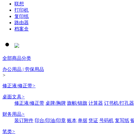
联想
打印机
复印纸
路由器
档案盒
全部商品分类
办公用品 | 劳保用品
>
修正液/修正带
>
桌面文具
>
修正液/修正带
桌牌/胸牌
旗帜/锦旗
计算器
订书机/打孔器
财务用品
>
装订附件
印台/印油/印章
账本
单据
凭证
号码机
复写纸
笔类
>