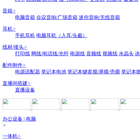
音箱
>
电脑音箱
会议音响/广场音箱
迷你音响/无线音箱
耳机
>
手机耳机
电脑耳机（入耳/头戴）
线材/接头
>
打印线
网线/电话线/光纤
电源线
音频线
视频线
水晶头
连
配件附件
>
电源适配器
笔记本电池
笔记本键盘膜/屏膜/壳膜
笔记本
直播间搭建
>
直播设备
办公设备 | 电脑
>
一体机
>