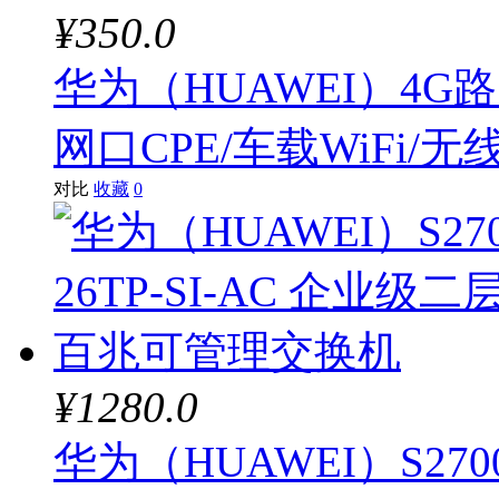
¥350.0
铭豹
华为（HUAWEI）4G路
微软
网口CPE/车载WiFi/无线
小哨兵
对比
收藏
0
大迈（DM）
AOC
沣标
锐捷
¥1280.0
施索
华为（HUAWEI）S2700