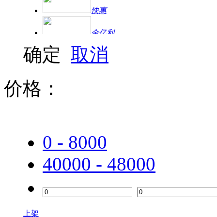
快惠
金亿利
确定
取消
方正
三星
价格：
联想（Lenovo）
普联（TP-LINK）
0 - 8000
双飞燕
40000 - 48000
水星
金士顿
西部数据（WD）
上架