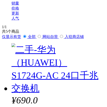
销量
联想（ThinkPad）
价格
更新
人气
华为
技展
1
/1
共
5
个商品
仅显示有货
全部
网站自营
入驻商店铺
航嘉
华硕
铭瑄
罗技
宇瞻
¥690.0
酷冷至尊