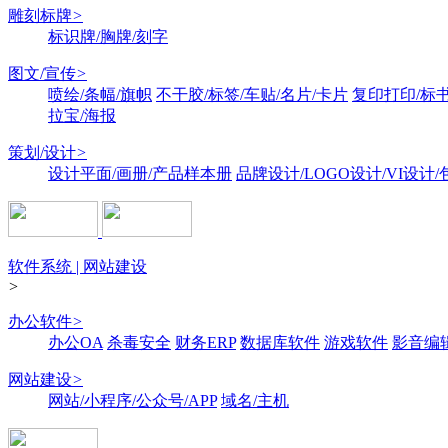
雕刻标牌
>
标识牌/胸牌/刻字
图文/宣传
>
喷绘/条幅/旗帜
不干胶/标签/车贴/名片/卡片
复印打印/标
拉宝/海报
策划/设计
>
设计平面/画册/产品样本册
品牌设计/LOGO设计/VI设计
软件系统 | 网站建设
>
办公软件
>
办公OA
杀毒安全
财务ERP
数据库软件
游戏软件
影音编
网站建设
>
网站/小程序/公众号/APP
域名/主机