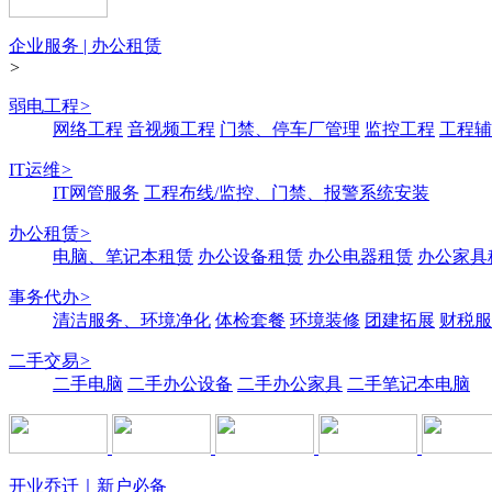
企业服务 | 办公租赁
>
弱电工程
>
网络工程
音视频工程
门禁、停车厂管理
监控工程
工程辅
IT运维
>
IT网管服务
工程布线/监控、门禁、报警系统安装
办公租赁
>
电脑、笔记本租赁
办公设备租赁
办公电器租赁
办公家具
事务代办
>
清洁服务、环境净化
体检套餐
环境装修
团建拓展
财税服
二手交易
>
二手电脑
二手办公设备
二手办公家具
二手笔记本电脑
开业乔迁｜新户必备