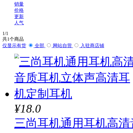
销量
联想（ThinkPad）
价格
更新
人气
华为
技展
1
/1
共
1
个商品
仅显示有货
全部
网站自营
入驻商店铺
航嘉
华硕
铭瑄
罗技
¥18.0
宇瞻
三尚耳机通用耳机高清
酷冷至尊