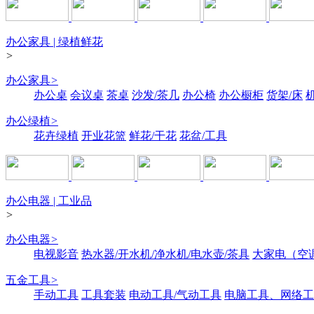
办公家具 | 绿植鲜花
>
办公家具
>
办公桌
会议桌
茶桌
沙发/茶几
办公椅
办公橱柜
货架/床
办公绿植
>
花卉绿植
开业花篮
鲜花/干花
花盆/工具
办公电器 | 工业品
>
办公电器
>
电视影音
热水器/开水机/净水机/电水壶/茶具
大家电（空
五金工具
>
手动工具
工具套装
电动工具/气动工具
电脑工具、网络工