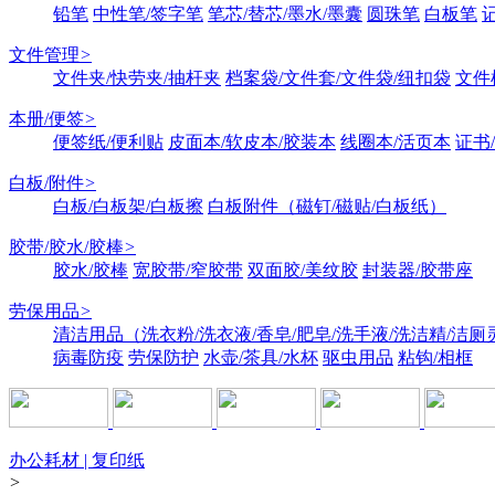
铅笔
中性笔/签字笔
笔芯/替芯/墨水/墨囊
圆珠笔
白板笔
文件管理
>
文件夹/快劳夹/抽杆夹
档案袋/文件套/文件袋/纽扣袋
文件
本册/便签
>
便签纸/便利贴
皮面本/软皮本/胶装本
线圈本/活页本
证书
白板/附件
>
白板/白板架/白板擦
白板附件（磁钉/磁贴/白板纸）
胶带/胶水/胶棒
>
胶水/胶棒
宽胶带/窄胶带
双面胶/美纹胶
封装器/胶带座
劳保用品
>
清洁用品（洗衣粉/洗衣液/香皂/肥皂/洗手液/洗洁精/洁厕
病毒防疫
劳保防护
水壶/茶具/水杯
驱虫用品
粘钩/相框
办公耗材 | 复印纸
>