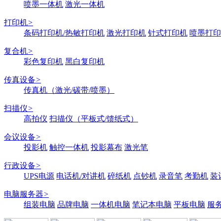
喷墨一体机
激光一体机
打印机
>
条码打印机/热敏打印机
激光打印机
针式打印机
喷墨打印
复合机
>
彩色复印机
黑白复印机
传真设备
>
传真机（激光/碳带/喷墨）
扫描仪
>
高拍仪
扫描仪（平板式/馈纸式）
会议设备
>
投影机
触控一体机
投影幕布
激光笔
行政设备
>
UPS电源
电话机/对讲机
碎纸机
点钞机
录音笔
考勤机
装
电脑服务器
>
组装电脑
品牌电脑
一体机电脑
笔记本电脑
平板电脑
服