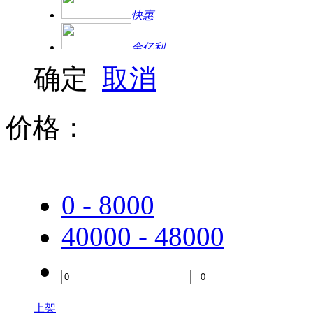
快惠
金亿利
确定
取消
方正
三星
价格：
联想（Lenovo）
普联（TP-LINK）
0 - 8000
双飞燕
40000 - 48000
水星
金士顿
西部数据（WD）
上架