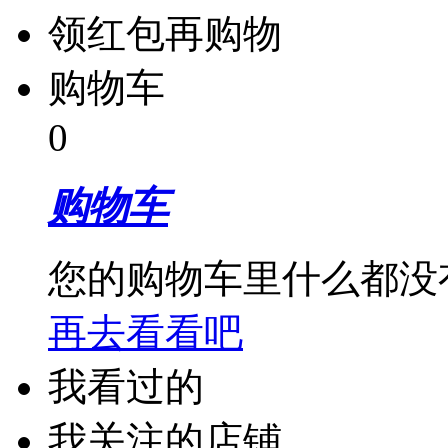
希捷
领红包再购物
友讯(D-Link)
购物车
清华同方
0
华三（H3C）
购物车
达尔优
绿联
您的购物车里什么都没
迅捷
再去看看吧
爱国者
忆捷
我看过的
建兴（LITEON）
我关注的店铺