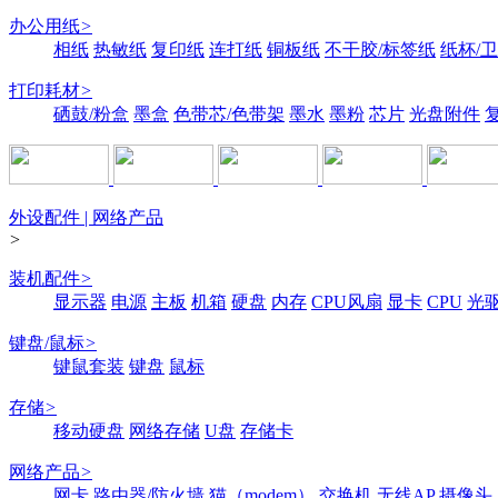
办公用纸
>
相纸
热敏纸
复印纸
连打纸
铜板纸
不干胶/标签纸
纸杯/
打印耗材
>
硒鼓/粉盒
墨盒
色带芯/色带架
墨水
墨粉
芯片
光盘附件
外设配件 | 网络产品
>
装机配件
>
显示器
电源
主板
机箱
硬盘
内存
CPU风扇
显卡
CPU
光
键盘/鼠标
>
键鼠套装
键盘
鼠标
存储
>
移动硬盘
网络存储
U盘
存储卡
网络产品
>
网卡
路由器/防火墙
猫（modem）
交换机
无线AP
摄像头