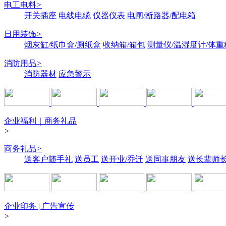
电工电料
>
开关插座
电线电缆
仪器仪表
电闸/断路器/配电箱
日用装饰
>
烟灰缸/纸巾盒/厕纸盒
收纳箱/箱包
测量仪/温湿度计/体重
消防用品
>
消防器材
应急警示
企业福利｜商务礼品
>
商务礼品
>
送客户随手礼
送员工
送开业/乔迁
送同事朋友
送长辈师
企业印务 | 广告宣传
>