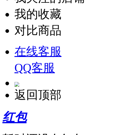
铭豹
我的收藏
微软
对比商品
小哨兵
在线客服
大迈（DM）
QQ客服
AOC
沣标
返回顶部
锐捷
红包
施索