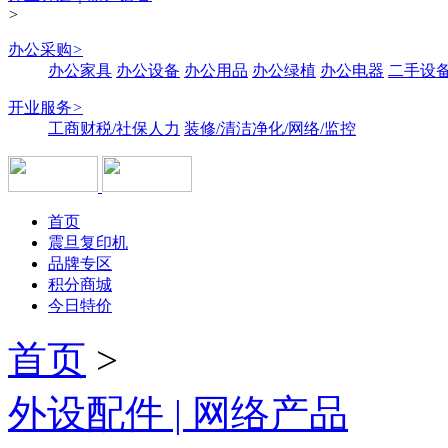
>
办公采购
>
办公家具
办公设备
办公用品
办公绿植
办公电器
二手设备
开业服务
>
工商财税/社保人力
装修/清洁净化/网络/监控
首页
震旦复印机
品牌专区
积分商城
今日特价
首页
>
外设配件 | 网络产品