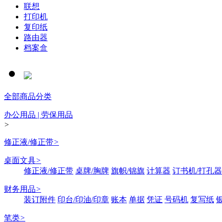
联想
打印机
复印纸
路由器
档案盒
全部商品分类
办公用品 | 劳保用品
>
修正液/修正带
>
桌面文具
>
修正液/修正带
桌牌/胸牌
旗帜/锦旗
计算器
订书机/打孔器
财务用品
>
装订附件
印台/印油/印章
账本
单据
凭证
号码机
复写纸
笔类
>