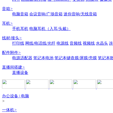
音箱
>
电脑音箱
会议音响/广场音箱
迷你音响/无线音箱
耳机
>
手机耳机
电脑耳机（入耳/头戴）
线材/接头
>
打印线
网线/电话线/光纤
电源线
音频线
视频线
水晶头
连
配件附件
>
电源适配器
笔记本电池
笔记本键盘膜/屏膜/壳膜
笔记本
直播间搭建
>
直播设备
办公设备 | 电脑
>
一体机
>