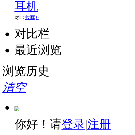
耳机
漫步者
硕美科
对比
收藏
0
对比栏
海康威视
东芝
最近浏览
三尚
浏览历史
品胜
清空
安普
小米
飚王
你好！请
登录
|
注册
戴尔