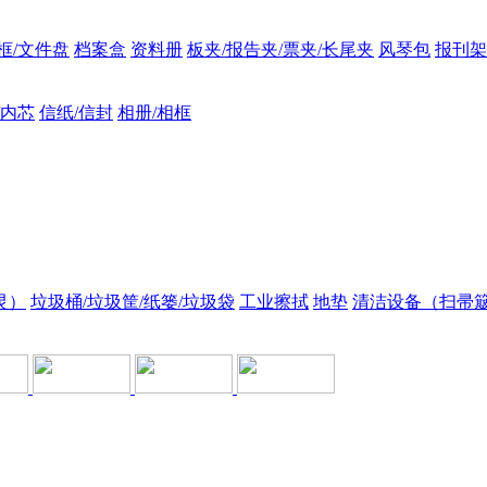
框/文件盘
档案盒
资料册
板夹/报告夹/票夹/长尾夹
风琴包
报刊架
/内芯
信纸/信封
相册/相框
灵）
垃圾桶/垃圾筐/纸篓/垃圾袋
工业擦拭
地垫
清洁设备（扫帚簸