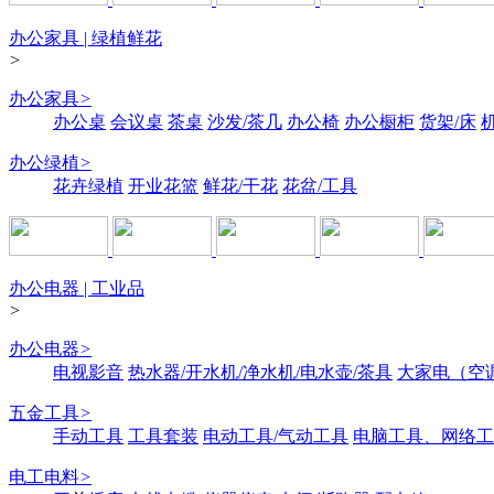
办公家具 | 绿植鲜花
>
办公家具
>
办公桌
会议桌
茶桌
沙发/茶几
办公椅
办公橱柜
货架/床
办公绿植
>
花卉绿植
开业花篮
鲜花/干花
花盆/工具
办公电器 | 工业品
>
办公电器
>
电视影音
热水器/开水机/净水机/电水壶/茶具
大家电（空
五金工具
>
手动工具
工具套装
电动工具/气动工具
电脑工具、网络工
电工电料
>