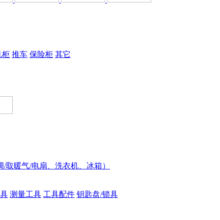
机柜
推车
保险柜
其它
调/取暖气/电扇、洗衣机、冰箱）
具
测量工具
工具配件
钥匙盘/锁具