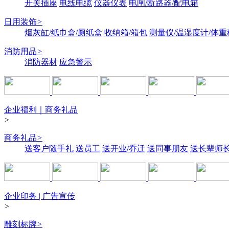
开关插座
电线电缆
仪器仪表
电闸/断路器/配电箱
日用装饰
>
烟灰缸/纸巾盒/厕纸盒
收纳箱/箱包
测量仪/温湿度计/体重
消防用品
>
消防器材
应急警示
企业福利｜商务礼品
>
商务礼品
>
送客户随手礼
送员工
送开业/乔迁
送同事朋友
送长辈师
企业印务 | 广告宣传
>
雕刻标牌
>