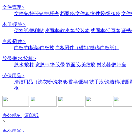
文件管理
>
文件夹/快劳夹/抽杆夹
档案袋/文件套/文件袋/纽扣袋
文件
本册/便签
>
便签纸/便利贴
皮面本/软皮本/胶装本
线圈本/活页本
证书
白板/附件
>
白板/白板架/白板擦
白板附件（磁钉/磁贴/白板纸）
胶带/胶水/胶棒
>
胶水/胶棒
宽胶带/窄胶带
双面胶/美纹胶
封装器/胶带座
劳保用品
>
清洁用品（洗衣粉/洗衣液/香皂/肥皂/洗手液/洗洁精/洁厕
框
办公耗材 | 复印纸
>
办公用纸
>