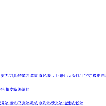
剪刀/刀具/转笔刀
笔筒
直尺/卷尺
回形针/大头针/工字钉
橡皮
电
银箱
橡皮筋
海绵缸
记号笔
钢笔/马克笔/毛笔
水彩笔/荧光笔/油漆笔/粉笔