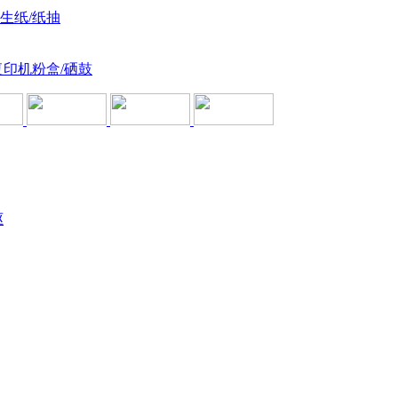
卫生纸/纸抽
复印机粉盒/硒鼓
驱