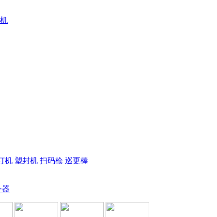
机
订机
塑封机
扫码枪
巡更棒
务器