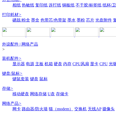
相纸
热敏纸
复印纸
连打纸
铜板纸
不干胶/标签纸
纸杯/
打印耗材
>
硒鼓/粉盒
墨盒
色带芯/色带架
墨水
墨粉
芯片
光盘附件
外设配件 | 网络产品
>
装机配件
>
显示器
电源
主板
机箱
硬盘
内存
CPU风扇
显卡
CPU
光
键盘/鼠标
>
键鼠套装
键盘
鼠标
存储
>
移动硬盘
网络存储
U盘
存储卡
网络产品
>
网卡
路由器/防火墙
猫（modem）
交换机
无线AP
摄像头