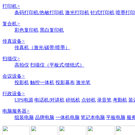
打印机
>
条码打印机/热敏打印机
激光打印机
针式打印机
喷墨打印
复合机
>
彩色复印机
黑白复印机
传真设备
>
传真机（激光/碳带/喷墨）
扫描仪
>
高拍仪
扫描仪（平板式/馈纸式）
会议设备
>
投影机
触控一体机
投影幕布
激光笔
行政设备
>
UPS电源
电话机/对讲机
碎纸机
点钞机
录音笔
考勤机
装
电脑服务器
>
组装电脑
品牌电脑
一体机电脑
笔记本电脑
平板电脑
服