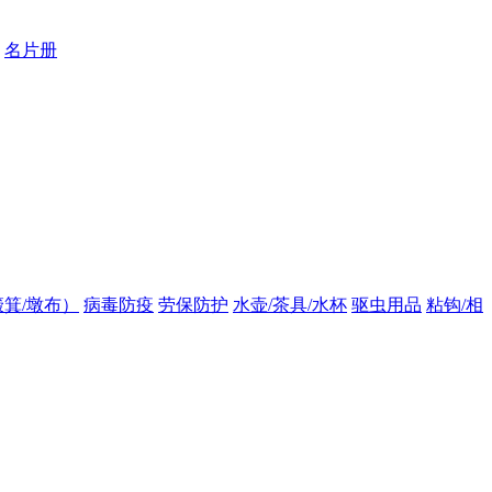
名片册
箕/墩布）
病毒防疫
劳保防护
水壶/茶具/水杯
驱虫用品
粘钩/相