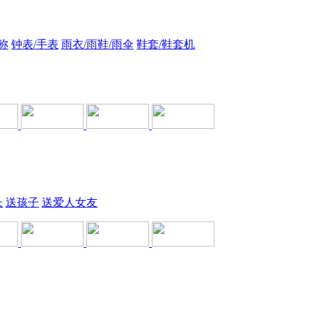
称
钟表/手表
雨衣/雨鞋/雨伞
鞋套/鞋套机
长
送孩子
送爱人女友