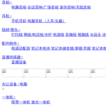
音箱
>
电脑音箱
会议音响/广场音箱
迷你音响/无线音箱
耳机
>
手机耳机
电脑耳机（入耳/头戴）
线材/接头
>
打印线
网线/电话线/光纤
电源线
音频线
视频线
水晶头
连
配件附件
>
电源适配器
笔记本电池
笔记本键盘膜/屏膜/壳膜
笔记本
直播间搭建
>
直播设备
办公设备 | 电脑
>
一体机
>
喷墨一体机
激光一体机