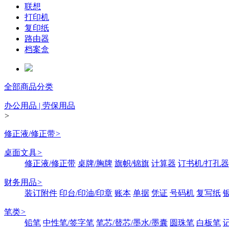
联想
打印机
复印纸
路由器
档案盒
全部商品分类
办公用品 | 劳保用品
>
修正液/修正带
>
桌面文具
>
修正液/修正带
桌牌/胸牌
旗帜/锦旗
计算器
订书机/打孔器
财务用品
>
装订附件
印台/印油/印章
账本
单据
凭证
号码机
复写纸
笔类
>
铅笔
中性笔/签字笔
笔芯/替芯/墨水/墨囊
圆珠笔
白板笔