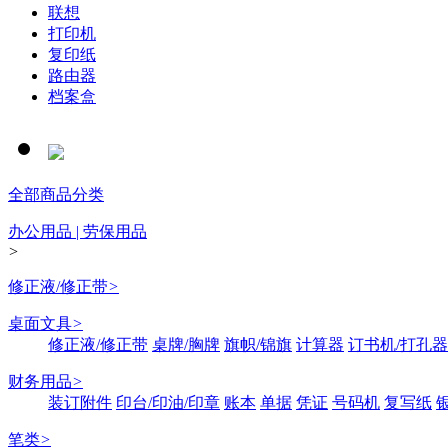
联想
打印机
复印纸
路由器
档案盒
全部商品分类
办公用品 | 劳保用品
>
修正液/修正带
>
桌面文具
>
修正液/修正带
桌牌/胸牌
旗帜/锦旗
计算器
订书机/打孔器
财务用品
>
装订附件
印台/印油/印章
账本
单据
凭证
号码机
复写纸
笔类
>