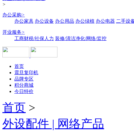
>
办公采购
>
办公家具
办公设备
办公用品
办公绿植
办公电器
二手设备
开业服务
>
工商财税/社保人力
装修/清洁净化/网络/监控
首页
震旦复印机
品牌专区
积分商城
今日特价
首页
>
外设配件 | 网络产品