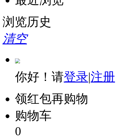
希捷
浏览历史
友讯(D-Link)
清空
清华同方
华三（H3C）
达尔优
你好！请
登录
|
注册
绿联
迅捷
领红包再购物
爱国者
购物车
忆捷
0
建兴（LITEON）