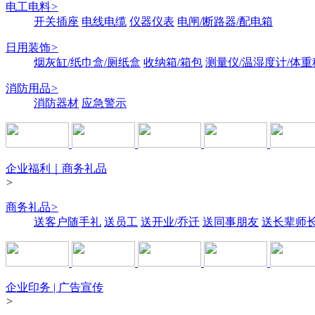
电工电料
>
开关插座
电线电缆
仪器仪表
电闸/断路器/配电箱
日用装饰
>
烟灰缸/纸巾盒/厕纸盒
收纳箱/箱包
测量仪/温湿度计/体重
消防用品
>
消防器材
应急警示
企业福利｜商务礼品
>
商务礼品
>
送客户随手礼
送员工
送开业/乔迁
送同事朋友
送长辈师
企业印务 | 广告宣传
>