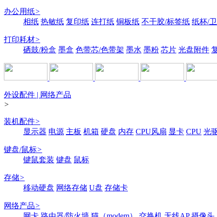
办公用纸
>
相纸
热敏纸
复印纸
连打纸
铜板纸
不干胶/标签纸
纸杯/
打印耗材
>
硒鼓/粉盒
墨盒
色带芯/色带架
墨水
墨粉
芯片
光盘附件
外设配件 | 网络产品
>
装机配件
>
显示器
电源
主板
机箱
硬盘
内存
CPU风扇
显卡
CPU
光
键盘/鼠标
>
键鼠套装
键盘
鼠标
存储
>
移动硬盘
网络存储
U盘
存储卡
网络产品
>
网卡
路由器/防火墙
猫（modem）
交换机
无线AP
摄像头