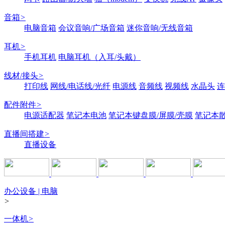
音箱
>
电脑音箱
会议音响/广场音箱
迷你音响/无线音箱
耳机
>
手机耳机
电脑耳机（入耳/头戴）
线材/接头
>
打印线
网线/电话线/光纤
电源线
音频线
视频线
水晶头
连
配件附件
>
电源适配器
笔记本电池
笔记本键盘膜/屏膜/壳膜
笔记本
直播间搭建
>
直播设备
办公设备 | 电脑
>
一体机
>