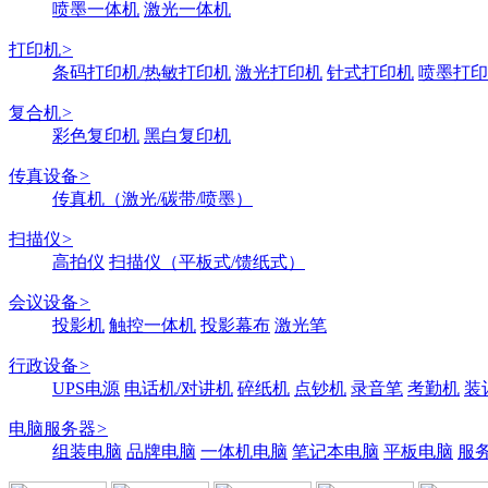
喷墨一体机
激光一体机
打印机
>
条码打印机/热敏打印机
激光打印机
针式打印机
喷墨打印
复合机
>
彩色复印机
黑白复印机
传真设备
>
传真机（激光/碳带/喷墨）
扫描仪
>
高拍仪
扫描仪（平板式/馈纸式）
会议设备
>
投影机
触控一体机
投影幕布
激光笔
行政设备
>
UPS电源
电话机/对讲机
碎纸机
点钞机
录音笔
考勤机
装
电脑服务器
>
组装电脑
品牌电脑
一体机电脑
笔记本电脑
平板电脑
服