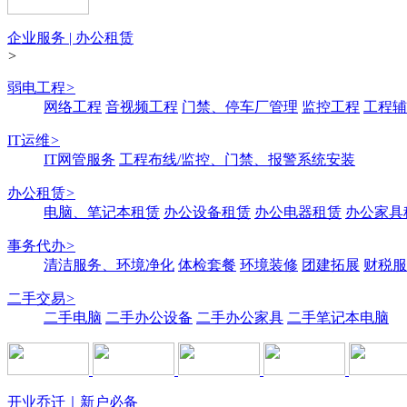
企业服务 | 办公租赁
>
弱电工程
>
网络工程
音视频工程
门禁、停车厂管理
监控工程
工程辅
IT运维
>
IT网管服务
工程布线/监控、门禁、报警系统安装
办公租赁
>
电脑、笔记本租赁
办公设备租赁
办公电器租赁
办公家具
事务代办
>
清洁服务、环境净化
体检套餐
环境装修
团建拓展
财税服
二手交易
>
二手电脑
二手办公设备
二手办公家具
二手笔记本电脑
开业乔迁｜新户必备