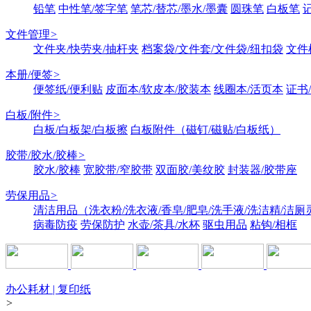
铅笔
中性笔/签字笔
笔芯/替芯/墨水/墨囊
圆珠笔
白板笔
文件管理
>
文件夹/快劳夹/抽杆夹
档案袋/文件套/文件袋/纽扣袋
文件
本册/便签
>
便签纸/便利贴
皮面本/软皮本/胶装本
线圈本/活页本
证书
白板/附件
>
白板/白板架/白板擦
白板附件（磁钉/磁贴/白板纸）
胶带/胶水/胶棒
>
胶水/胶棒
宽胶带/窄胶带
双面胶/美纹胶
封装器/胶带座
劳保用品
>
清洁用品（洗衣粉/洗衣液/香皂/肥皂/洗手液/洗洁精/洁厕
病毒防疫
劳保防护
水壶/茶具/水杯
驱虫用品
粘钩/相框
办公耗材 | 复印纸
>