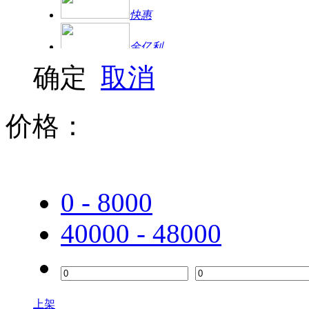
快惠
金亿利
确定
取消
方正
三星
价格：
联想（Lenovo）
普联（TP-LINK）
0 - 8000
双飞燕
40000 - 48000
水星
金士顿
西部数据（WD）
上架