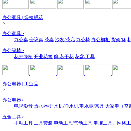
办公家具 | 绿植鲜花
>
办公家具
>
办公桌
会议桌
茶桌
沙发/茶几
办公椅
办公橱柜
货架/床
办公绿植
>
花卉绿植
开业花篮
鲜花/干花
花盆/工具
办公电器 | 工业品
>
办公电器
>
电视影音
热水器/开水机/净水机/电水壶/茶具
大家电（空
五金工具
>
手动工具
工具套装
电动工具/气动工具
电脑工具、网络工