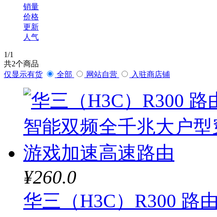
销量
联想（ThinkPad）
价格
更新
人气
华为
技展
1
/1
共
2
个商品
仅显示有货
全部
网站自营
入驻商店铺
航嘉
华硕
铭瑄
罗技
¥260.0
宇瞻
华三（H3C）R300 
酷冷至尊