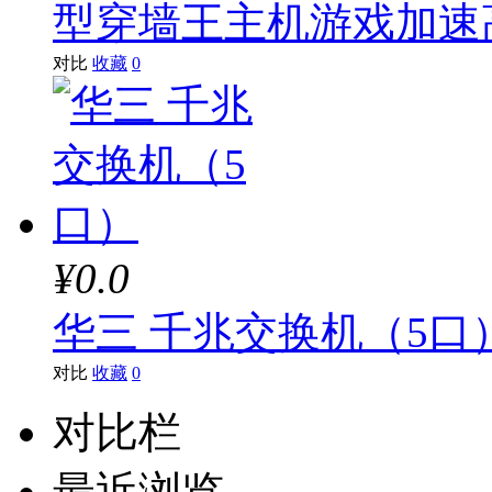
型穿墙王主机游戏加速
漫步者
硕美科
对比
收藏
0
海康威视
东芝
三尚
品胜
¥0.0
安普
华三 千兆交换机（5口
小米
对比
收藏
0
飚王
对比栏
戴尔
最近浏览