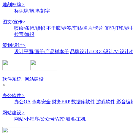
雕刻标牌
>
标识牌/胸牌/刻字
图文/宣传
>
喷绘/条幅/旗帜
不干胶/标签/车贴/名片/卡片
复印打印/标
拉宝/海报
策划/设计
>
设计平面/画册/产品样本册
品牌设计/LOGO设计/VI设计
软件系统 | 网站建设
>
办公软件
>
办公OA
杀毒安全
财务ERP
数据库软件
游戏软件
影音编
网站建设
>
网站/小程序/公众号/APP
域名/主机