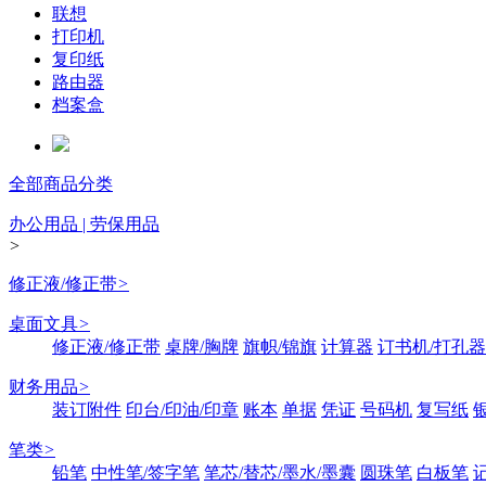
联想
打印机
复印纸
路由器
档案盒
全部商品分类
办公用品 | 劳保用品
>
修正液/修正带
>
桌面文具
>
修正液/修正带
桌牌/胸牌
旗帜/锦旗
计算器
订书机/打孔器
财务用品
>
装订附件
印台/印油/印章
账本
单据
凭证
号码机
复写纸
笔类
>
铅笔
中性笔/签字笔
笔芯/替芯/墨水/墨囊
圆珠笔
白板笔