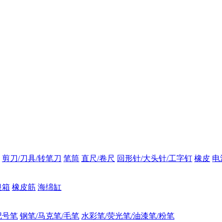
剪刀/刀具/转笔刀
笔筒
直尺/卷尺
回形针/大头针/工字钉
橡皮
电
银箱
橡皮筋
海绵缸
记号笔
钢笔/马克笔/毛笔
水彩笔/荧光笔/油漆笔/粉笔