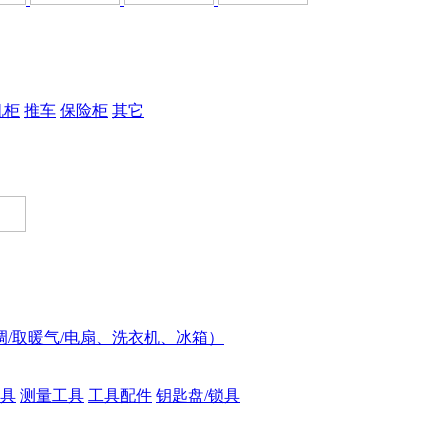
机柜
推车
保险柜
其它
调/取暖气/电扇、洗衣机、冰箱）
具
测量工具
工具配件
钥匙盘/锁具