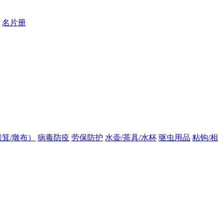
名片册
箕/墩布）
病毒防疫
劳保防护
水壶/茶具/水杯
驱虫用品
粘钩/相