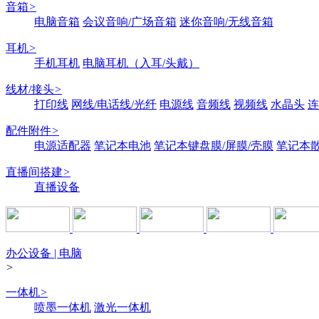
音箱
>
电脑音箱
会议音响/广场音箱
迷你音响/无线音箱
耳机
>
手机耳机
电脑耳机（入耳/头戴）
线材/接头
>
打印线
网线/电话线/光纤
电源线
音频线
视频线
水晶头
连
配件附件
>
电源适配器
笔记本电池
笔记本键盘膜/屏膜/壳膜
笔记本
直播间搭建
>
直播设备
办公设备 | 电脑
>
一体机
>
喷墨一体机
激光一体机