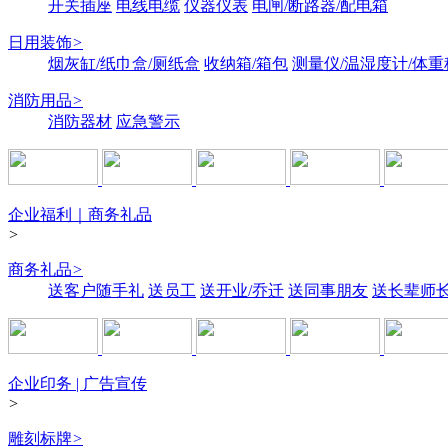
开关插座
电线电缆
仪器仪表
电闸/断路器/配电箱
日用装饰
>
烟灰缸/纸巾盒/厕纸盒
收纳箱/箱包
测量仪/温湿度计/体重
消防用品
>
消防器材
应急警示
企业福利｜商务礼品
>
商务礼品
>
送客户随手礼
送员工
送开业/乔迁
送同事朋友
送长辈师
企业印务 | 广告宣传
>
雕刻标牌
>