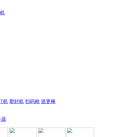
机
订机
塑封机
扫码枪
巡更棒
务器