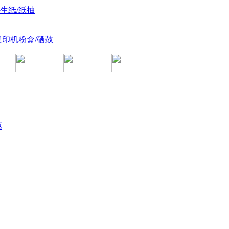
卫生纸/纸抽
复印机粉盒/硒鼓
驱