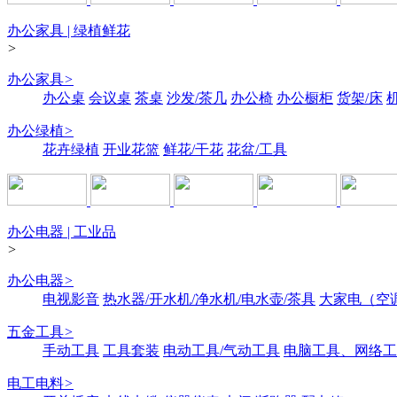
办公家具 | 绿植鲜花
>
办公家具
>
办公桌
会议桌
茶桌
沙发/茶几
办公椅
办公橱柜
货架/床
办公绿植
>
花卉绿植
开业花篮
鲜花/干花
花盆/工具
办公电器 | 工业品
>
办公电器
>
电视影音
热水器/开水机/净水机/电水壶/茶具
大家电（空
五金工具
>
手动工具
工具套装
电动工具/气动工具
电脑工具、网络工
电工电料
>