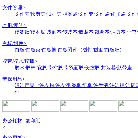
文件管理
>
文件夹/快劳夹/抽杆夹
档案袋/文件套/文件袋/纽扣袋
文件
本册/便签
>
便签纸/便利贴
皮面本/软皮本/胶装本
线圈本/活页本
证书
白板/附件
>
白板/白板架/白板擦
白板附件（磁钉/磁贴/白板纸）
胶带/胶水/胶棒
>
胶水/胶棒
宽胶带/窄胶带
双面胶/美纹胶
封装器/胶带座
劳保用品
>
清洁用品（洗衣粉/洗衣液/香皂/肥皂/洗手液/洗洁精/洁厕
框
办公耗材 | 复印纸
>
办公用纸
>