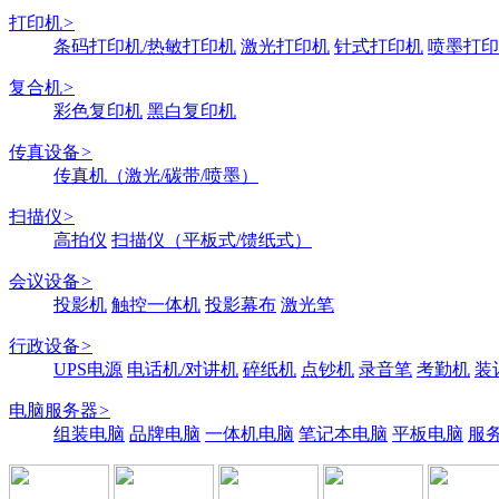
打印机
>
条码打印机/热敏打印机
激光打印机
针式打印机
喷墨打印
复合机
>
彩色复印机
黑白复印机
传真设备
>
传真机（激光/碳带/喷墨）
扫描仪
>
高拍仪
扫描仪（平板式/馈纸式）
会议设备
>
投影机
触控一体机
投影幕布
激光笔
行政设备
>
UPS电源
电话机/对讲机
碎纸机
点钞机
录音笔
考勤机
装
电脑服务器
>
组装电脑
品牌电脑
一体机电脑
笔记本电脑
平板电脑
服