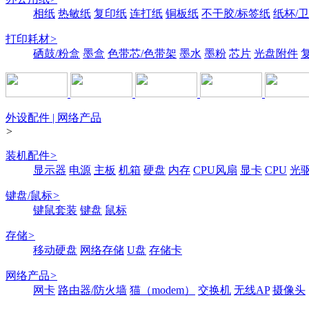
相纸
热敏纸
复印纸
连打纸
铜板纸
不干胶/标签纸
纸杯/
打印耗材
>
硒鼓/粉盒
墨盒
色带芯/色带架
墨水
墨粉
芯片
光盘附件
外设配件 | 网络产品
>
装机配件
>
显示器
电源
主板
机箱
硬盘
内存
CPU风扇
显卡
CPU
光
键盘/鼠标
>
键鼠套装
键盘
鼠标
存储
>
移动硬盘
网络存储
U盘
存储卡
网络产品
>
网卡
路由器/防火墙
猫（modem）
交换机
无线AP
摄像头