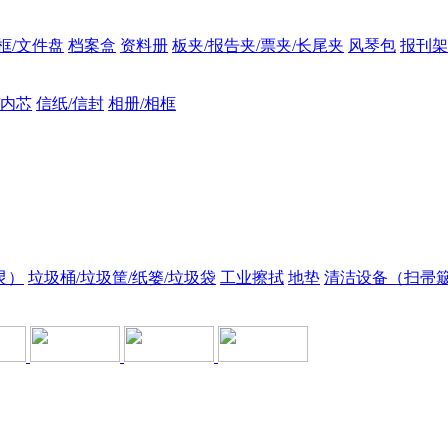
框/文件盘
档案盒
资料册
板夹/报告夹/票夹/长尾夹
风琴包
报刊架
/内芯
信纸/信封
相册/相框
灵）
垃圾桶/垃圾筐/纸篓/垃圾袋
工业擦拭
地垫
清洁设备（扫帚簸