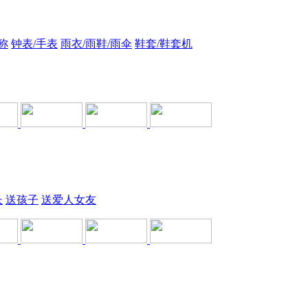
称
钟表/手表
雨衣/雨鞋/雨伞
鞋套/鞋套机
长
送孩子
送爱人女友