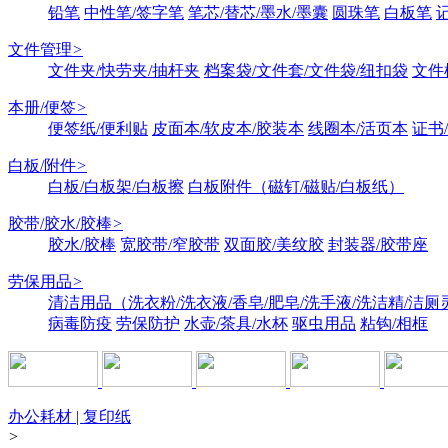
铅笔
中性笔/签字笔
笔芯/替芯/墨水/墨囊
圆珠笔
白板笔
文件管理
>
文件夹/快劳夹/抽杆夹
档案袋/文件套/文件袋/纽扣袋
文件
本册/便签
>
便签纸/便利贴
皮面本/软皮本/胶装本
线圈本/活页本
证书
白板/附件
>
白板/白板架/白板擦
白板附件（磁钉/磁贴/白板纸）
胶带/胶水/胶棒
>
胶水/胶棒
宽胶带/窄胶带
双面胶/美纹胶
封装器/胶带座
劳保用品
>
清洁用品（洗衣粉/洗衣液/香皂/肥皂/洗手液/洗洁精/洁厕
病毒防疫
劳保防护
水壶/茶具/水杯
驱虫用品
粘钩/相框
办公耗材 | 复印纸
>