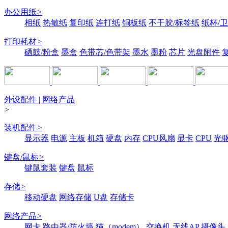
办公用纸
>
相纸
热敏纸
复印纸
连打纸
铜板纸
不干胶/标签纸
纸杯/
打印耗材
>
硒鼓/粉盒
墨盒
色带芯/色带架
墨水
墨粉
芯片
光盘附件
外设配件 | 网络产品
>
装机配件
>
显示器
电源
主板
机箱
硬盘
内存
CPU风扇
显卡
CPU
光
键盘/鼠标
>
键鼠套装
键盘
鼠标
存储
>
移动硬盘
网络存储
U盘
存储卡
网络产品
>
网卡
路由器/防火墙
猫（modem）
交换机
无线AP
摄像头