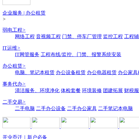
企业服务 | 办公租赁
>
弱电工程
>
网络工程
音视频工程
门禁、停车厂管理
监控工程
工程辅
IT运维
>
IT网管服务
工程布线/监控、门禁、报警系统安装
办公租赁
>
电脑、笔记本租赁
办公设备租赁
办公电器租赁
办公家具
事务代办
>
清洁服务、环境净化
体检套餐
环境装修
团建拓展
财税服
二手交易
>
二手电脑
二手办公设备
二手办公家具
二手笔记本电脑
开业乔迁｜新户必备