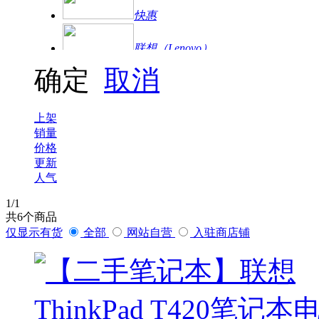
快惠
联想（Lenovo）
确定
取消
爱普生
联想（ThinkPad）
上架
销量
华为
价格
更新
人气
罗技
1
/1
海康威视
共
6
个商品
大华|乐橙
仅显示有货
全部
网站自营
入驻商店铺
大华