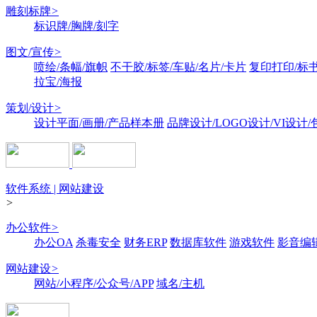
雕刻标牌
>
标识牌/胸牌/刻字
图文/宣传
>
喷绘/条幅/旗帜
不干胶/标签/车贴/名片/卡片
复印打印/标
拉宝/海报
策划/设计
>
设计平面/画册/产品样本册
品牌设计/LOGO设计/VI设计
软件系统 | 网站建设
>
办公软件
>
办公OA
杀毒安全
财务ERP
数据库软件
游戏软件
影音编
网站建设
>
网站/小程序/公众号/APP
域名/主机