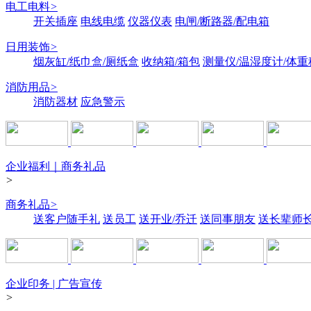
电工电料
>
开关插座
电线电缆
仪器仪表
电闸/断路器/配电箱
日用装饰
>
烟灰缸/纸巾盒/厕纸盒
收纳箱/箱包
测量仪/温湿度计/体重
消防用品
>
消防器材
应急警示
企业福利｜商务礼品
>
商务礼品
>
送客户随手礼
送员工
送开业/乔迁
送同事朋友
送长辈师
企业印务 | 广告宣传
>