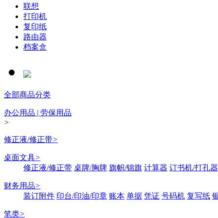
联想
打印机
复印纸
路由器
档案盒
全部商品分类
办公用品 | 劳保用品
>
修正液/修正带
>
桌面文具
>
修正液/修正带
桌牌/胸牌
旗帜/锦旗
计算器
订书机/打孔器
财务用品
>
装订附件
印台/印油/印章
账本
单据
凭证
号码机
复写纸
笔类
>