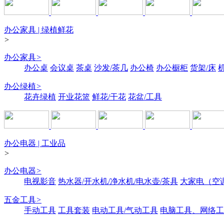
办公家具 | 绿植鲜花
>
办公家具
>
办公桌
会议桌
茶桌
沙发/茶几
办公椅
办公橱柜
货架/床
办公绿植
>
花卉绿植
开业花篮
鲜花/干花
花盆/工具
办公电器 | 工业品
>
办公电器
>
电视影音
热水器/开水机/净水机/电水壶/茶具
大家电（空
五金工具
>
手动工具
工具套装
电动工具/气动工具
电脑工具、网络工