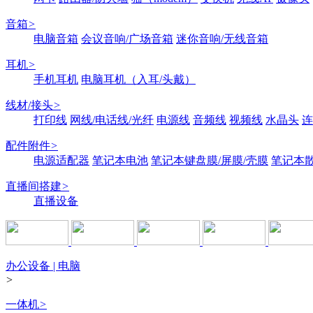
音箱
>
电脑音箱
会议音响/广场音箱
迷你音响/无线音箱
耳机
>
手机耳机
电脑耳机（入耳/头戴）
线材/接头
>
打印线
网线/电话线/光纤
电源线
音频线
视频线
水晶头
连
配件附件
>
电源适配器
笔记本电池
笔记本键盘膜/屏膜/壳膜
笔记本
直播间搭建
>
直播设备
办公设备 | 电脑
>
一体机
>