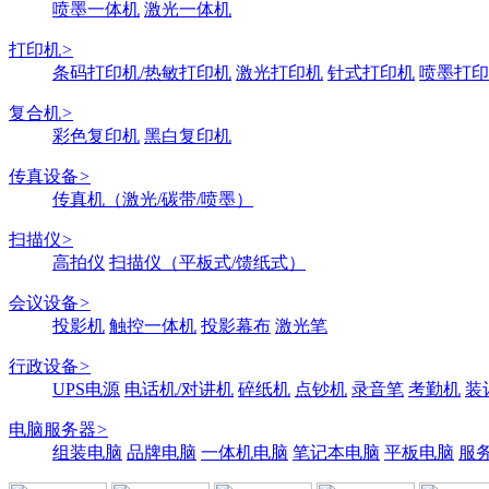
喷墨一体机
激光一体机
打印机
>
条码打印机/热敏打印机
激光打印机
针式打印机
喷墨打印
复合机
>
彩色复印机
黑白复印机
传真设备
>
传真机（激光/碳带/喷墨）
扫描仪
>
高拍仪
扫描仪（平板式/馈纸式）
会议设备
>
投影机
触控一体机
投影幕布
激光笔
行政设备
>
UPS电源
电话机/对讲机
碎纸机
点钞机
录音笔
考勤机
装
电脑服务器
>
组装电脑
品牌电脑
一体机电脑
笔记本电脑
平板电脑
服