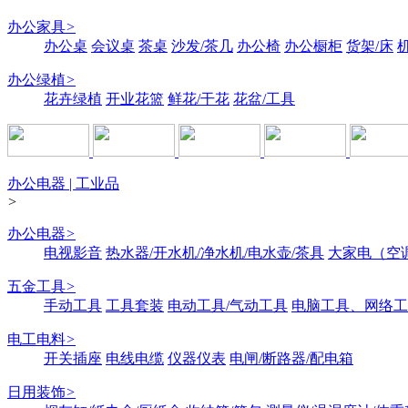
办公家具
>
办公桌
会议桌
茶桌
沙发/茶几
办公椅
办公橱柜
货架/床
办公绿植
>
花卉绿植
开业花篮
鲜花/干花
花盆/工具
办公电器 | 工业品
>
办公电器
>
电视影音
热水器/开水机/净水机/电水壶/茶具
大家电（空
五金工具
>
手动工具
工具套装
电动工具/气动工具
电脑工具、网络工
电工电料
>
开关插座
电线电缆
仪器仪表
电闸/断路器/配电箱
日用装饰
>