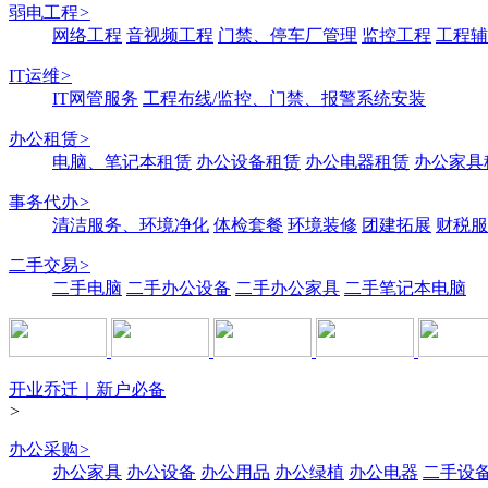
弱电工程
>
网络工程
音视频工程
门禁、停车厂管理
监控工程
工程辅
IT运维
>
IT网管服务
工程布线/监控、门禁、报警系统安装
办公租赁
>
电脑、笔记本租赁
办公设备租赁
办公电器租赁
办公家具
事务代办
>
清洁服务、环境净化
体检套餐
环境装修
团建拓展
财税服
二手交易
>
二手电脑
二手办公设备
二手办公家具
二手笔记本电脑
开业乔迁｜新户必备
>
办公采购
>
办公家具
办公设备
办公用品
办公绿植
办公电器
二手设备