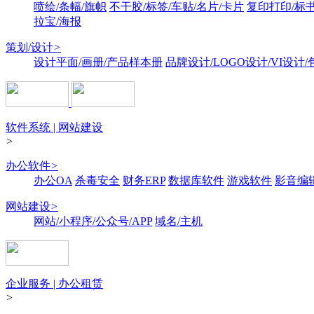
喷绘/条幅/旗帜
不干胶/标签/车贴/名片/卡片
复印打印/标
拉宝/海报
策划/设计
>
设计平面/画册/产品样本册
品牌设计/LOGO设计/VI设计
软件系统 | 网站建设
>
办公软件
>
办公OA
杀毒安全
财务ERP
数据库软件
游戏软件
影音编
网站建设
>
网站/小程序/公众号/APP
域名/主机
企业服务 | 办公租赁
>