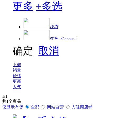
更多
+
多选
快惠
联想（Lenovo）
确定
取消
爱普生
联想（ThinkPad）
上架
销量
华为
价格
更新
人气
罗技
1
/1
海康威视
共
1
个商品
大华|乐橙
仅显示有货
全部
网站自营
入驻商店铺