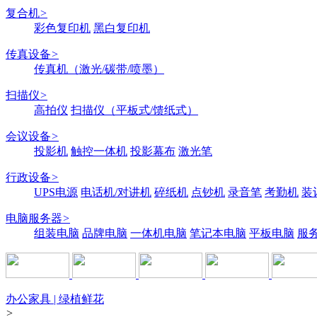
复合机
>
彩色复印机
黑白复印机
传真设备
>
传真机（激光/碳带/喷墨）
扫描仪
>
高拍仪
扫描仪（平板式/馈纸式）
会议设备
>
投影机
触控一体机
投影幕布
激光笔
行政设备
>
UPS电源
电话机/对讲机
碎纸机
点钞机
录音笔
考勤机
装
电脑服务器
>
组装电脑
品牌电脑
一体机电脑
笔记本电脑
平板电脑
服
办公家具 | 绿植鲜花
>