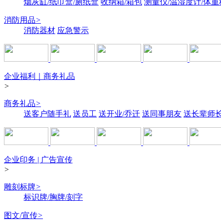
烟灰缸/纸巾盒/厕纸盒
收纳箱/箱包
测量仪/温湿度计/体重
消防用品
>
消防器材
应急警示
企业福利｜商务礼品
>
商务礼品
>
送客户随手礼
送员工
送开业/乔迁
送同事朋友
送长辈师
企业印务 | 广告宣传
>
雕刻标牌
>
标识牌/胸牌/刻字
图文/宣传
>