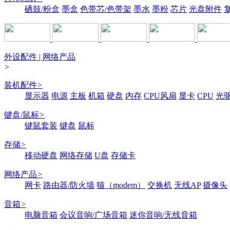
硒鼓/粉盒
墨盒
色带芯/色带架
墨水
墨粉
芯片
光盘附件
外设配件 | 网络产品
>
装机配件
>
显示器
电源
主板
机箱
硬盘
内存
CPU风扇
显卡
CPU
光
键盘/鼠标
>
键鼠套装
键盘
鼠标
存储
>
移动硬盘
网络存储
U盘
存储卡
网络产品
>
网卡
路由器/防火墙
猫（modem）
交换机
无线AP
摄像头
音箱
>
电脑音箱
会议音响/广场音箱
迷你音响/无线音箱