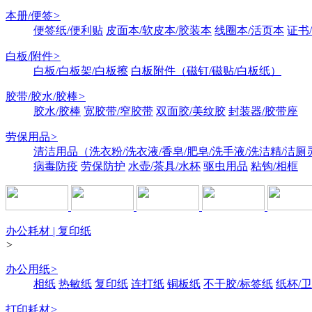
本册/便签
>
便签纸/便利贴
皮面本/软皮本/胶装本
线圈本/活页本
证书
白板/附件
>
白板/白板架/白板擦
白板附件（磁钉/磁贴/白板纸）
胶带/胶水/胶棒
>
胶水/胶棒
宽胶带/窄胶带
双面胶/美纹胶
封装器/胶带座
劳保用品
>
清洁用品（洗衣粉/洗衣液/香皂/肥皂/洗手液/洗洁精/洁厕
病毒防疫
劳保防护
水壶/茶具/水杯
驱虫用品
粘钩/相框
办公耗材 | 复印纸
>
办公用纸
>
相纸
热敏纸
复印纸
连打纸
铜板纸
不干胶/标签纸
纸杯/
打印耗材
>