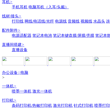
耳机
>
手机耳机
电脑耳机（入耳/头戴）
线材/接头
>
打印线
网线/电话线/光纤
电源线
音频线
视频线
水晶头
连
配件附件
>
电源适配器
笔记本电池
笔记本键盘膜/屏膜/壳膜
笔记本
直播间搭建
>
直播设备
办公设备 | 电脑
>
一体机
>
喷墨一体机
激光一体机
打印机
>
条码打印机/热敏打印机
激光打印机
针式打印机
喷墨打印