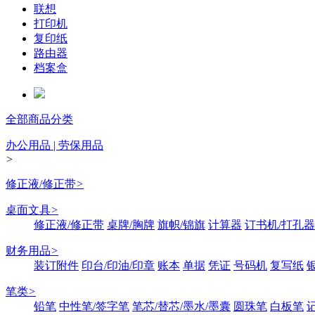
联想
打印机
复印纸
路由器
档案盒
全部商品分类
办公用品 | 劳保用品
>
修正液/修正带
>
桌面文具
>
修正液/修正带
桌牌/胸牌
旗帜/锦旗
计算器
订书机/打孔器
财务用品
>
装订附件
印台/印油/印章
账本
单据
凭证
号码机
复写纸
笔类
>
铅笔
中性笔/签字笔
笔芯/替芯/墨水/墨囊
圆珠笔
白板笔