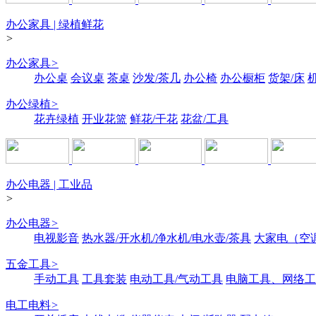
办公家具 | 绿植鲜花
>
办公家具
>
办公桌
会议桌
茶桌
沙发/茶几
办公椅
办公橱柜
货架/床
办公绿植
>
花卉绿植
开业花篮
鲜花/干花
花盆/工具
办公电器 | 工业品
>
办公电器
>
电视影音
热水器/开水机/净水机/电水壶/茶具
大家电（空
五金工具
>
手动工具
工具套装
电动工具/气动工具
电脑工具、网络工
电工电料
>