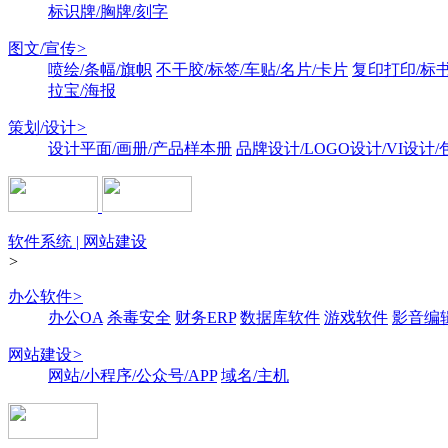
标识牌/胸牌/刻字
图文/宣传
>
喷绘/条幅/旗帜
不干胶/标签/车贴/名片/卡片
复印打印/标
拉宝/海报
策划/设计
>
设计平面/画册/产品样本册
品牌设计/LOGO设计/VI设计
软件系统 | 网站建设
>
办公软件
>
办公OA
杀毒安全
财务ERP
数据库软件
游戏软件
影音编
网站建设
>
网站/小程序/公众号/APP
域名/主机