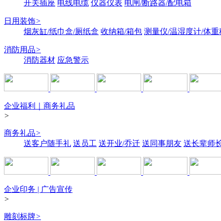
开关插座
电线电缆
仪器仪表
电闸/断路器/配电箱
日用装饰
>
烟灰缸/纸巾盒/厕纸盒
收纳箱/箱包
测量仪/温湿度计/体重
消防用品
>
消防器材
应急警示
企业福利｜商务礼品
>
商务礼品
>
送客户随手礼
送员工
送开业/乔迁
送同事朋友
送长辈师
企业印务 | 广告宣传
>
雕刻标牌
>