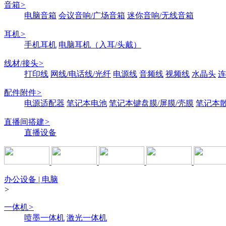
音箱
>
电脑音箱
会议音响/广场音箱
迷你音响/无线音箱
耳机
>
手机耳机
电脑耳机（入耳/头戴）
线材/接头
>
打印线
网线/电话线/光纤
电源线
音频线
视频线
水晶头
连
配件附件
>
电源适配器
笔记本电池
笔记本键盘膜/屏膜/壳膜
笔记本
直播间搭建
>
直播设备
办公设备 | 电脑
>
一体机
>
喷墨一体机
激光一体机