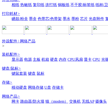
相纸
热敏纸
复印纸
连打纸
铜板纸
不干胶/标签纸
纸杯/
打印耗材
>
硒鼓/粉盒
墨盒
色带芯/色带架
墨水
墨粉
芯片
光盘附件
外设配件 | 网络产品
>
装机配件
>
显示器
电源
主板
机箱
硬盘
内存
CPU风扇
显卡
CPU
光
键盘/鼠标
>
键鼠套装
键盘
鼠标
存储
>
移动硬盘
网络存储
U盘
存储卡
网络产品
>
网卡
路由器/防火墙
猫（modem）
交换机
无线AP
摄像头