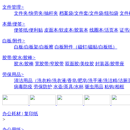
文件管理
>
文件夹/快劳夹/抽杆夹
档案袋/文件套/文件袋/纽扣袋
文件
本册/便签
>
便签纸/便利贴
皮面本/软皮本/胶装本
线圈本/活页本
证书
白板/附件
>
白板/白板架/白板擦
白板附件（磁钉/磁贴/白板纸）
胶带/胶水/胶棒
>
胶水/胶棒
宽胶带/窄胶带
双面胶/美纹胶
封装器/胶带座
劳保用品
>
清洁用品（洗衣粉/洗衣液/香皂/肥皂/洗手液/洗洁精/洁厕
病毒防疫
劳保防护
水壶/茶具/水杯
驱虫用品
粘钩/相框
办公耗材 | 复印纸
>
办公用纸
>