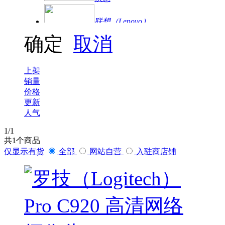
联想（Lenovo）
确定
取消
爱普生
联想（ThinkPad）
上架
销量
华为
价格
更新
人气
罗技
1
/1
海康威视
共
1
个商品
大华|乐橙
仅显示有货
全部
网站自营
入驻商店铺
大华