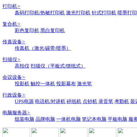
打印机
>
条码打印机/热敏打印机
激光打印机
针式打印机
喷墨打印
复合机
>
彩色复印机
黑白复印机
传真设备
>
传真机（激光/碳带/喷墨）
扫描仪
>
高拍仪
扫描仪（平板式/馈纸式）
会议设备
>
投影机
触控一体机
投影幕布
激光笔
行政设备
>
UPS电源
电话机/对讲机
碎纸机
点钞机
录音笔
考勤机
装
电脑服务器
>
组装电脑
品牌电脑
一体机电脑
笔记本电脑
平板电脑
服