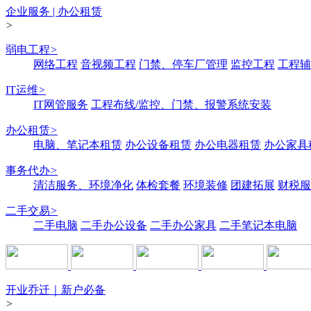
企业服务 | 办公租赁
>
弱电工程
>
网络工程
音视频工程
门禁、停车厂管理
监控工程
工程辅
IT运维
>
IT网管服务
工程布线/监控、门禁、报警系统安装
办公租赁
>
电脑、笔记本租赁
办公设备租赁
办公电器租赁
办公家具
事务代办
>
清洁服务、环境净化
体检套餐
环境装修
团建拓展
财税服
二手交易
>
二手电脑
二手办公设备
二手办公家具
二手笔记本电脑
开业乔迁｜新户必备
>