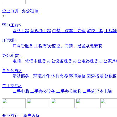
企业服务 | 办公租赁
>
弱电工程
>
网络工程
音视频工程
门禁、停车厂管理
监控工程
工程辅
IT运维
>
IT网管服务
工程布线/监控、门禁、报警系统安装
办公租赁
>
电脑、笔记本租赁
办公设备租赁
办公电器租赁
办公家具
事务代办
>
清洁服务、环境净化
体检套餐
环境装修
团建拓展
财税服
二手交易
>
二手电脑
二手办公设备
二手办公家具
二手笔记本电脑
开业乔迁｜新户必备