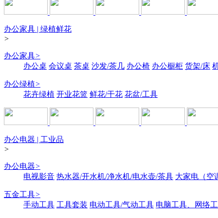
办公家具 | 绿植鲜花
>
办公家具
>
办公桌
会议桌
茶桌
沙发/茶几
办公椅
办公橱柜
货架/床
办公绿植
>
花卉绿植
开业花篮
鲜花/干花
花盆/工具
办公电器 | 工业品
>
办公电器
>
电视影音
热水器/开水机/净水机/电水壶/茶具
大家电（空
五金工具
>
手动工具
工具套装
电动工具/气动工具
电脑工具、网络工