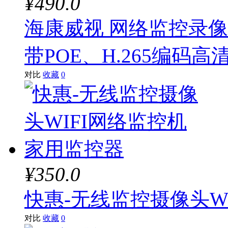
¥490.0
海康威视 网络监控录像机D
带POE、H.265编码高
对比
收藏
0
¥350.0
快惠-无线监控摄像头W
对比
收藏
0