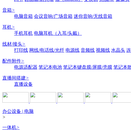
音箱
>
电脑音箱
会议音响/广场音箱
迷你音响/无线音箱
耳机
>
手机耳机
电脑耳机（入耳/头戴）
线材/接头
>
打印线
网线/电话线/光纤
电源线
音频线
视频线
水晶头
连
配件附件
>
电源适配器
笔记本电池
笔记本键盘膜/屏膜/壳膜
笔记本
直播间搭建
>
直播设备
办公设备 | 电脑
>
一体机
>