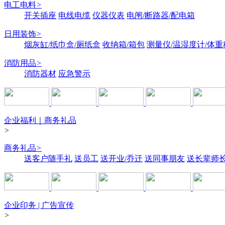
电工电料
>
开关插座
电线电缆
仪器仪表
电闸/断路器/配电箱
日用装饰
>
烟灰缸/纸巾盒/厕纸盒
收纳箱/箱包
测量仪/温湿度计/体重
消防用品
>
消防器材
应急警示
企业福利｜商务礼品
>
商务礼品
>
送客户随手礼
送员工
送开业/乔迁
送同事朋友
送长辈师
企业印务 | 广告宣传
>