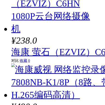
¥238.0
海康 萤石（EZVIZ）C
对比
收藏
0