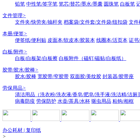
铅笔
中性笔/签字笔
笔芯/替芯/墨水/墨囊
圆珠笔
白板笔
文件管理
>
文件夹/快劳夹/抽杆夹
档案袋/文件套/文件袋/纽扣袋
文件
本册/便签
>
便签纸/便利贴
皮面本/软皮本/胶装本
线圈本/活页本
证书
白板/附件
>
白板/白板架/白板擦
白板附件（磁钉/磁贴/白板纸）
胶带/胶水/胶棒
>
胶水/胶棒
宽胶带/窄胶带
双面胶/美纹胶
封装器/胶带座
劳保用品
>
清洁用品（洗衣粉/洗衣液/香皂/肥皂/洗手液/洗洁精/洁厕
病毒防疫
劳保防护
水壶/茶具/水杯
驱虫用品
粘钩/相框
办公耗材 | 复印纸
>