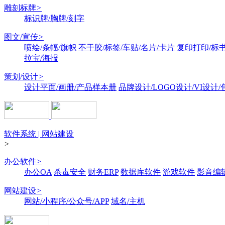
雕刻标牌
>
标识牌/胸牌/刻字
图文/宣传
>
喷绘/条幅/旗帜
不干胶/标签/车贴/名片/卡片
复印打印/标
拉宝/海报
策划/设计
>
设计平面/画册/产品样本册
品牌设计/LOGO设计/VI设计
软件系统 | 网站建设
>
办公软件
>
办公OA
杀毒安全
财务ERP
数据库软件
游戏软件
影音编
网站建设
>
网站/小程序/公众号/APP
域名/主机