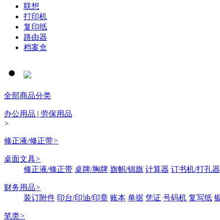
联想
打印机
复印纸
路由器
档案盒
全部商品分类
办公用品 | 劳保用品
>
修正液/修正带
>
桌面文具
>
修正液/修正带
桌牌/胸牌
旗帜/锦旗
计算器
订书机/打孔器
财务用品
>
装订附件
印台/印油/印章
账本
单据
凭证
号码机
复写纸
笔类
>