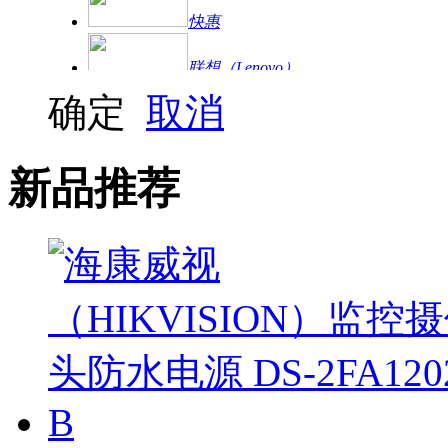
快惠
联想（Lenovo）
确定
取消
爱普生
联想（ThinkPad）
新品推荐
华为
罗技
海康威视
大华|乐橙
大华