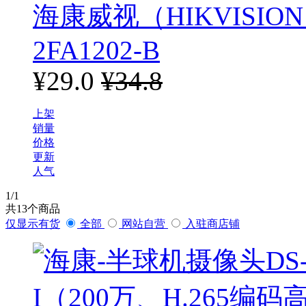
海康威视（HIKVISIO
2FA1202-B
¥29.0
¥34.8
上架
销量
价格
更新
人气
1
/1
共
13
个商品
仅显示有货
全部
网站自营
入驻商店铺