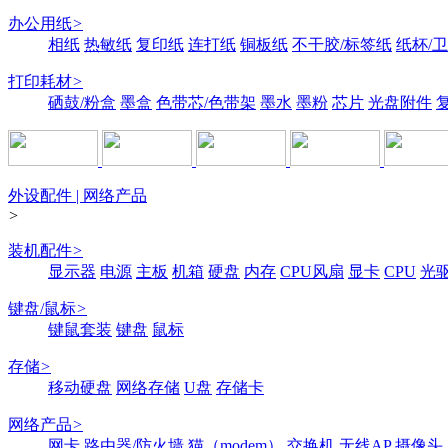
办公用纸
>
相纸
热敏纸
复印纸
连打纸
铜板纸
不干胶/标签纸
纸杯/
打印耗材
>
硒鼓/粉盒
墨盒
色带芯/色带架
墨水
墨粉
芯片
光盘附件
外设配件 | 网络产品
>
装机配件
>
显示器
电源
主板
机箱
硬盘
内存
CPU风扇
显卡
CPU
光
键盘/鼠标
>
键鼠套装
键盘
鼠标
存储
>
移动硬盘
网络存储
U盘
存储卡
网络产品
>
网卡
路由器/防火墙
猫（modem）
交换机
无线AP
摄像头