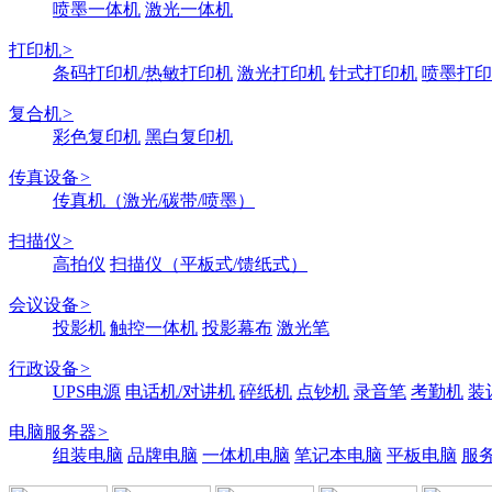
喷墨一体机
激光一体机
打印机
>
条码打印机/热敏打印机
激光打印机
针式打印机
喷墨打印
复合机
>
彩色复印机
黑白复印机
传真设备
>
传真机（激光/碳带/喷墨）
扫描仪
>
高拍仪
扫描仪（平板式/馈纸式）
会议设备
>
投影机
触控一体机
投影幕布
激光笔
行政设备
>
UPS电源
电话机/对讲机
碎纸机
点钞机
录音笔
考勤机
装
电脑服务器
>
组装电脑
品牌电脑
一体机电脑
笔记本电脑
平板电脑
服