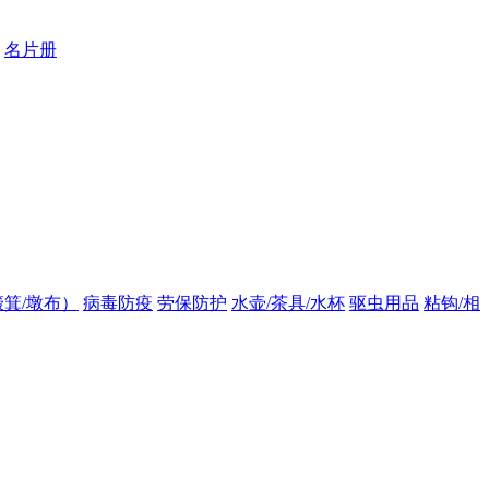
名片册
箕/墩布）
病毒防疫
劳保防护
水壶/茶具/水杯
驱虫用品
粘钩/相