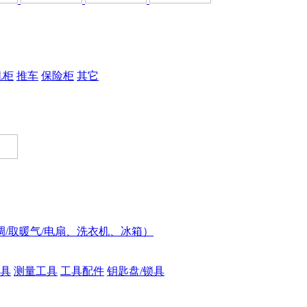
机柜
推车
保险柜
其它
调/取暖气/电扇、洗衣机、冰箱）
具
测量工具
工具配件
钥匙盘/锁具