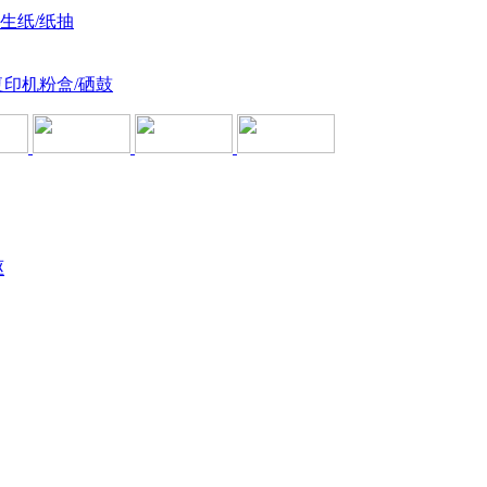
卫生纸/纸抽
复印机粉盒/硒鼓
驱