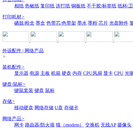
相纸
热敏纸
复印纸
连打纸
铜板纸
不干胶/标签纸
纸杯/
打印耗材
>
硒鼓/粉盒
墨盒
色带芯/色带架
墨水
墨粉
芯片
光盘附件
外设配件 | 网络产品
>
装机配件
>
显示器
电源
主板
机箱
硬盘
内存
CPU风扇
显卡
CPU
光
键盘/鼠标
>
键鼠套装
键盘
鼠标
存储
>
移动硬盘
网络存储
U盘
存储卡
网络产品
>
网卡
路由器/防火墙
猫（modem）
交换机
无线AP
摄像头