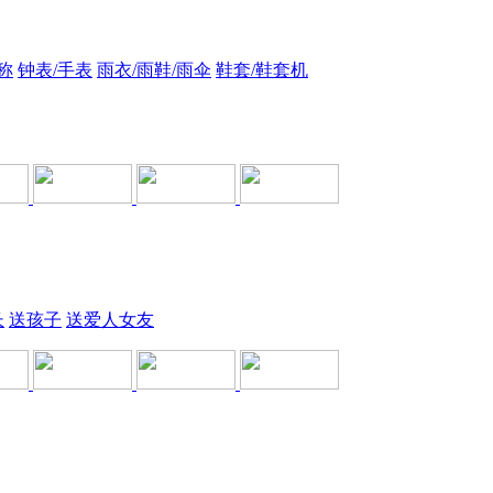
称
钟表/手表
雨衣/雨鞋/雨伞
鞋套/鞋套机
长
送孩子
送爱人女友