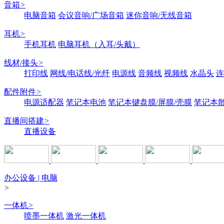
音箱
>
电脑音箱
会议音响/广场音箱
迷你音响/无线音箱
耳机
>
手机耳机
电脑耳机（入耳/头戴）
线材/接头
>
打印线
网线/电话线/光纤
电源线
音频线
视频线
水晶头
连
配件附件
>
电源适配器
笔记本电池
笔记本键盘膜/屏膜/壳膜
笔记本
直播间搭建
>
直播设备
办公设备 | 电脑
>
一体机
>
喷墨一体机
激光一体机