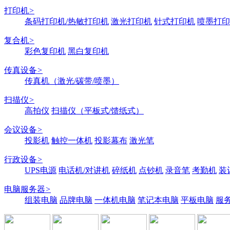
打印机
>
条码打印机/热敏打印机
激光打印机
针式打印机
喷墨打印
复合机
>
彩色复印机
黑白复印机
传真设备
>
传真机（激光/碳带/喷墨）
扫描仪
>
高拍仪
扫描仪（平板式/馈纸式）
会议设备
>
投影机
触控一体机
投影幕布
激光笔
行政设备
>
UPS电源
电话机/对讲机
碎纸机
点钞机
录音笔
考勤机
装
电脑服务器
>
组装电脑
品牌电脑
一体机电脑
笔记本电脑
平板电脑
服