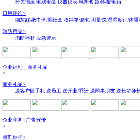
开关插座
电线电缆
仪器仪表
电闸/断路器/配电箱
日用装饰
>
烟灰缸/纸巾盒/厕纸盒
收纳箱/箱包
测量仪/温湿度计/体重
消防用品
>
消防器材
应急警示
企业福利｜商务礼品
>
商务礼品
>
送客户随手礼
送员工
送开业/乔迁
送同事朋友
送长辈师
企业印务 | 广告宣传
>
雕刻标牌
>