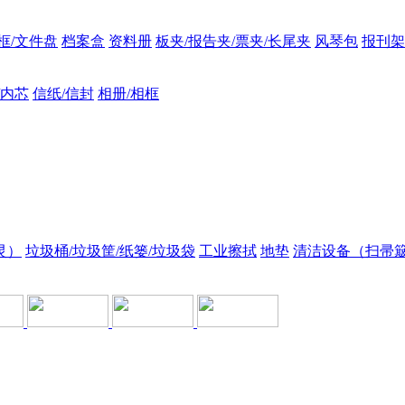
框/文件盘
档案盒
资料册
板夹/报告夹/票夹/长尾夹
风琴包
报刊架
/内芯
信纸/信封
相册/相框
灵）
垃圾桶/垃圾筐/纸篓/垃圾袋
工业擦拭
地垫
清洁设备（扫帚簸