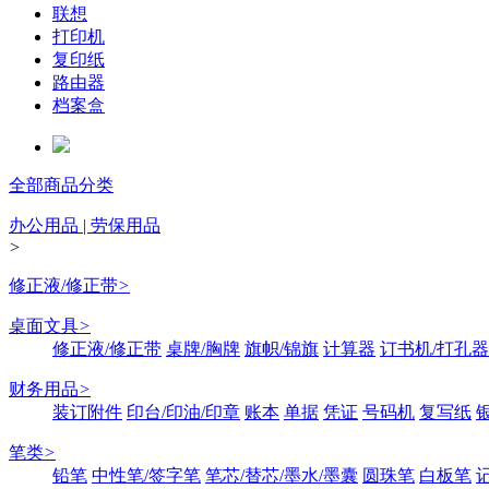
联想
打印机
复印纸
路由器
档案盒
全部商品分类
办公用品 | 劳保用品
>
修正液/修正带
>
桌面文具
>
修正液/修正带
桌牌/胸牌
旗帜/锦旗
计算器
订书机/打孔器
财务用品
>
装订附件
印台/印油/印章
账本
单据
凭证
号码机
复写纸
笔类
>
铅笔
中性笔/签字笔
笔芯/替芯/墨水/墨囊
圆珠笔
白板笔