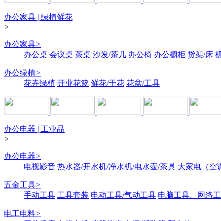
办公家具 | 绿植鲜花
>
办公家具
>
办公桌
会议桌
茶桌
沙发/茶几
办公椅
办公橱柜
货架/床
办公绿植
>
花卉绿植
开业花篮
鲜花/干花
花盆/工具
办公电器 | 工业品
>
办公电器
>
电视影音
热水器/开水机/净水机/电水壶/茶具
大家电（空
五金工具
>
手动工具
工具套装
电动工具/气动工具
电脑工具、网络工
电工电料
>