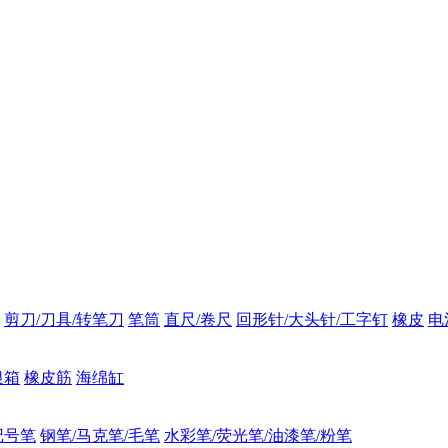
剪刀/刀具/转笔刀
笔筒
直尺/卷尺
回形针/大头针/工字钉
橡皮
电
银箱
橡皮筋
海绵缸
记号笔
钢笔/马克笔/毛笔
水彩笔/荧光笔/油漆笔/粉笔