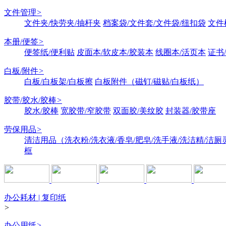
文件管理
>
文件夹/快劳夹/抽杆夹
档案袋/文件套/文件袋/纽扣袋
文件
本册/便签
>
便签纸/便利贴
皮面本/软皮本/胶装本
线圈本/活页本
证书
白板/附件
>
白板/白板架/白板擦
白板附件（磁钉/磁贴/白板纸）
胶带/胶水/胶棒
>
胶水/胶棒
宽胶带/窄胶带
双面胶/美纹胶
封装器/胶带座
劳保用品
>
清洁用品（洗衣粉/洗衣液/香皂/肥皂/洗手液/洗洁精/洁厕
框
办公耗材 | 复印纸
>
办公用纸
>