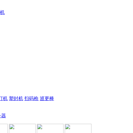
机
订机
塑封机
扫码枪
巡更棒
务器