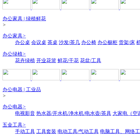
办公家具 | 绿植鲜花
>
办公家具
>
办公桌
会议桌
茶桌
沙发/茶几
办公椅
办公橱柜
货架/床
办公绿植
>
花卉绿植
开业花篮
鲜花/干花
花盆/工具
办公电器 | 工业品
>
办公电器
>
电视影音
热水器/开水机/净水机/电水壶/茶具
大家电（空
五金工具
>
手动工具
工具套装
电动工具/气动工具
电脑工具、网络工