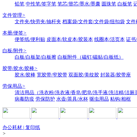
铅笔
中性笔/签字笔
笔芯/替芯/墨水/墨囊
圆珠笔
白板笔
文件管理
>
文件夹/快劳夹/抽杆夹
档案袋/文件套/文件袋/纽扣袋
文件
本册/便签
>
便签纸/便利贴
皮面本/软皮本/胶装本
线圈本/活页本
证书
白板/附件
>
白板/白板架/白板擦
白板附件（磁钉/磁贴/白板纸）
胶带/胶水/胶棒
>
胶水/胶棒
宽胶带/窄胶带
双面胶/美纹胶
封装器/胶带座
劳保用品
>
清洁用品（洗衣粉/洗衣液/香皂/肥皂/洗手液/洗洁精/洁厕
病毒防疫
劳保防护
水壶/茶具/水杯
驱虫用品
粘钩/相框
办公耗材 | 复印纸
>