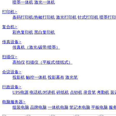
喷墨一体机
激光一体机
打印机
>
条码打印机/热敏打印机
激光打印机
针式打印机
喷墨打印
复合机
>
彩色复印机
黑白复印机
传真设备
>
传真机（激光/碳带/喷墨）
扫描仪
>
高拍仪
扫描仪（平板式/馈纸式）
会议设备
>
投影机
触控一体机
投影幕布
激光笔
行政设备
>
UPS电源
电话机/对讲机
碎纸机
点钞机
录音笔
考勤机
装
电脑服务器
>
组装电脑
品牌电脑
一体机电脑
笔记本电脑
平板电脑
服