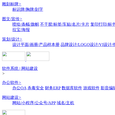
雕刻标牌
>
标识牌/胸牌/刻字
图文/宣传
>
喷绘/条幅/旗帜
不干胶/标签/车贴/名片/卡片
复印打印/标
拉宝/海报
策划/设计
>
设计平面/画册/产品样本册
品牌设计/LOGO设计/VI设计
软件系统 | 网站建设
>
办公软件
>
办公OA
杀毒安全
财务ERP
数据库软件
游戏软件
影音编
网站建设
>
网站/小程序/公众号/APP
域名/主机