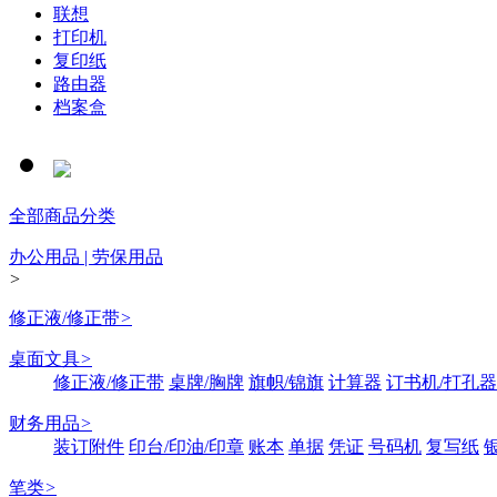
联想
打印机
复印纸
路由器
档案盒
全部商品分类
办公用品 | 劳保用品
>
修正液/修正带
>
桌面文具
>
修正液/修正带
桌牌/胸牌
旗帜/锦旗
计算器
订书机/打孔器
财务用品
>
装订附件
印台/印油/印章
账本
单据
凭证
号码机
复写纸
笔类
>