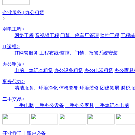
企业服务 | 办公租赁
>
弱电工程
>
网络工程
音视频工程
门禁、停车厂管理
监控工程
工程辅
IT运维
>
IT网管服务
工程布线/监控、门禁、报警系统安装
办公租赁
>
电脑、笔记本租赁
办公设备租赁
办公电器租赁
办公家具
事务代办
>
清洁服务、环境净化
体检套餐
环境装修
团建拓展
财税服
二手交易
>
二手电脑
二手办公设备
二手办公家具
二手笔记本电脑
开业乔迁｜新户必备