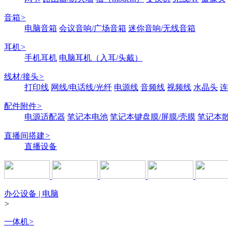
音箱
>
电脑音箱
会议音响/广场音箱
迷你音响/无线音箱
耳机
>
手机耳机
电脑耳机（入耳/头戴）
线材/接头
>
打印线
网线/电话线/光纤
电源线
音频线
视频线
水晶头
连
配件附件
>
电源适配器
笔记本电池
笔记本键盘膜/屏膜/壳膜
笔记本
直播间搭建
>
直播设备
办公设备 | 电脑
>
一体机
>