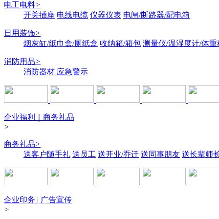
电工电料
>
开关插座
电线电缆
仪器仪表
电闸/断路器/配电箱
日用装饰
>
烟灰缸/纸巾盒/厕纸盒
收纳箱/箱包
测量仪/温湿度计/体重
消防用品
>
消防器材
应急警示
企业福利｜商务礼品
>
商务礼品
>
送客户随手礼
送员工
送开业/乔迁
送同事朋友
送长辈师
企业印务 | 广告宣传
>