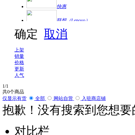
快惠
联想（Lenovo）
确定
取消
爱普生
联想（ThinkPad）
上架
销量
华为
价格
更新
人气
罗技
1
/1
海康威视
共
0
个商品
大华|乐橙
仅显示有货
全部
网站自营
入驻商店铺
抱歉！没有搜索到您想要
大华
对比栏