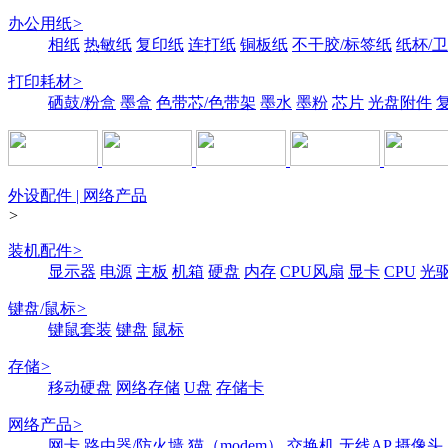
办公用纸
>
相纸
热敏纸
复印纸
连打纸
铜板纸
不干胶/标签纸
纸杯/
打印耗材
>
硒鼓/粉盒
墨盒
色带芯/色带架
墨水
墨粉
芯片
光盘附件
外设配件 | 网络产品
>
装机配件
>
显示器
电源
主板
机箱
硬盘
内存
CPU风扇
显卡
CPU
光
键盘/鼠标
>
键鼠套装
键盘
鼠标
存储
>
移动硬盘
网络存储
U盘
存储卡
网络产品
>
网卡
路由器/防火墙
猫（modem）
交换机
无线AP
摄像头