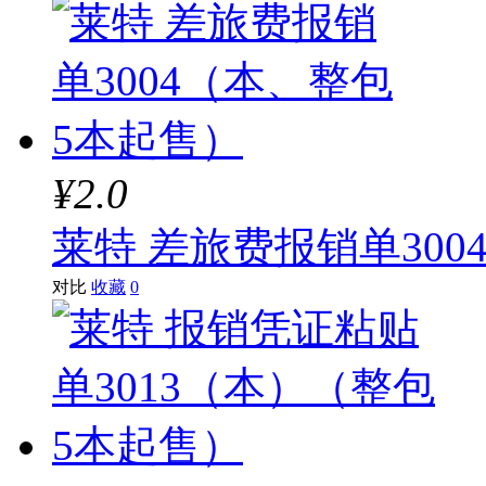
¥2.0
莱特 差旅费报销单30
对比
收藏
0