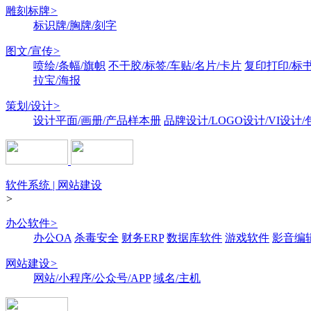
雕刻标牌
>
标识牌/胸牌/刻字
图文/宣传
>
喷绘/条幅/旗帜
不干胶/标签/车贴/名片/卡片
复印打印/标
拉宝/海报
策划/设计
>
设计平面/画册/产品样本册
品牌设计/LOGO设计/VI设计
软件系统 | 网站建设
>
办公软件
>
办公OA
杀毒安全
财务ERP
数据库软件
游戏软件
影音编
网站建设
>
网站/小程序/公众号/APP
域名/主机