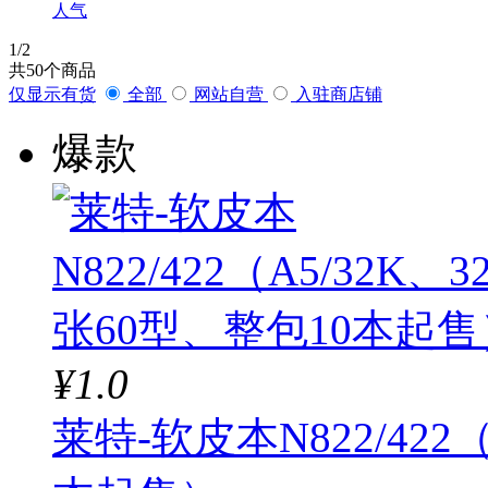
宝克
人气
1
/2
喜通
共
50
个商品
仅显示有货
全部
网站自营
入驻商店铺
万皂堂
爆款
邦洁
¥1.0
莱特-软皮本N822/422