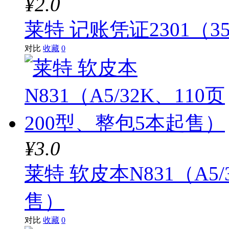
¥2.0
莱特 记账凭证2301（
对比
收藏
0
¥3.0
莱特 软皮本N831（A5/
售）
对比
收藏
0