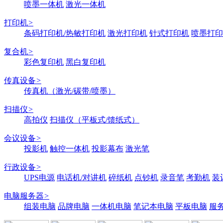
喷墨一体机
激光一体机
打印机
>
条码打印机/热敏打印机
激光打印机
针式打印机
喷墨打印
复合机
>
彩色复印机
黑白复印机
传真设备
>
传真机（激光/碳带/喷墨）
扫描仪
>
高拍仪
扫描仪（平板式/馈纸式）
会议设备
>
投影机
触控一体机
投影幕布
激光笔
行政设备
>
UPS电源
电话机/对讲机
碎纸机
点钞机
录音笔
考勤机
装
电脑服务器
>
组装电脑
品牌电脑
一体机电脑
笔记本电脑
平板电脑
服