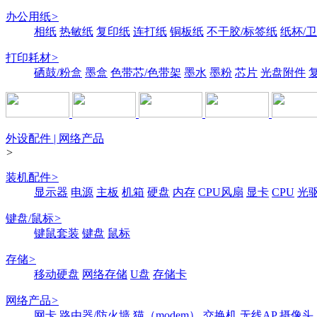
办公用纸
>
相纸
热敏纸
复印纸
连打纸
铜板纸
不干胶/标签纸
纸杯/
打印耗材
>
硒鼓/粉盒
墨盒
色带芯/色带架
墨水
墨粉
芯片
光盘附件
外设配件 | 网络产品
>
装机配件
>
显示器
电源
主板
机箱
硬盘
内存
CPU风扇
显卡
CPU
光
键盘/鼠标
>
键鼠套装
键盘
鼠标
存储
>
移动硬盘
网络存储
U盘
存储卡
网络产品
>
网卡
路由器/防火墙
猫（modem）
交换机
无线AP
摄像头