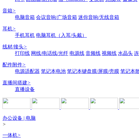
音箱
>
电脑音箱
会议音响/广场音箱
迷你音响/无线音箱
耳机
>
手机耳机
电脑耳机（入耳/头戴）
线材/接头
>
打印线
网线/电话线/光纤
电源线
音频线
视频线
水晶头
连
配件附件
>
电源适配器
笔记本电池
笔记本键盘膜/屏膜/壳膜
笔记本
直播间搭建
>
直播设备
办公设备 | 电脑
>
一体机
>