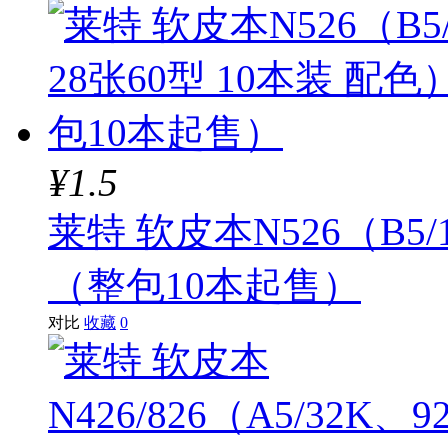
¥1.5
莱特 软皮本N526（B5/
（整包10本起售）
对比
收藏
0