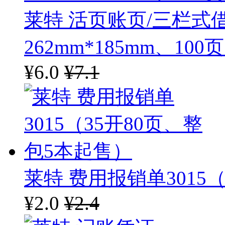
邦尼
莱特 活页账页/三栏式借
262mm*185mm、100
蓝月亮
¥6.0
¥7.1
枪手
汰渍
天球
白猫
西玛
莱特 费用报销单3015
庆丰
¥2.0
¥2.4
舒肤佳