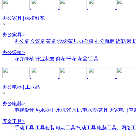
办公家具 | 绿植鲜花
>
办公家具
>
办公桌
会议桌
茶桌
沙发/茶几
办公椅
办公橱柜
货架/床
办公绿植
>
花卉绿植
开业花篮
鲜花/干花
花盆/工具
办公电器 | 工业品
>
办公电器
>
电视影音
热水器/开水机/净水机/电水壶/茶具
大家电（空
五金工具
>
手动工具
工具套装
电动工具/气动工具
电脑工具、网络工