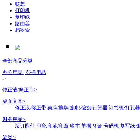
联想
打印机
复印纸
路由器
档案盒
全部商品分类
办公用品 | 劳保用品
>
修正液/修正带
>
桌面文具
>
修正液/修正带
桌牌/胸牌
旗帜/锦旗
计算器
订书机/打孔器
财务用品
>
装订附件
印台/印油/印章
账本
单据
凭证
号码机
复写纸
笔类
>