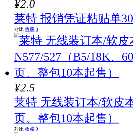
¥2.0
莱特 报销凭证粘贴单3
对比
收藏
0
¥2.5
莱特 无线装订本/软皮本N5
页、整包10本起售）
对比
收藏
0