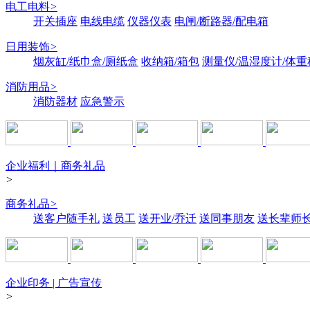
电工电料
>
开关插座
电线电缆
仪器仪表
电闸/断路器/配电箱
日用装饰
>
烟灰缸/纸巾盒/厕纸盒
收纳箱/箱包
测量仪/温湿度计/体重
消防用品
>
消防器材
应急警示
企业福利｜商务礼品
>
商务礼品
>
送客户随手礼
送员工
送开业/乔迁
送同事朋友
送长辈师
企业印务 | 广告宣传
>