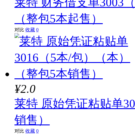
莱特 财务借支单3003（
（整包5本起售）
对比
收藏
0
¥2.0
莱特 原始凭证粘贴单30
销售）
对比
收藏
0