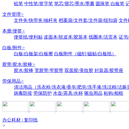
铅笔
中性笔/签字笔
笔芯/替芯/墨水/墨囊
圆珠笔
白板笔
文件管理
>
文件夹/快劳夹/抽杆夹
档案袋/文件套/文件袋/纽扣袋
文件
本册/便签
>
便签纸/便利贴
皮面本/软皮本/胶装本
线圈本/活页本
证书
白板/附件
>
白板/白板架/白板擦
白板附件（磁钉/磁贴/白板纸）
胶带/胶水/胶棒
>
胶水/胶棒
宽胶带/窄胶带
双面胶/美纹胶
封装器/胶带座
劳保用品
>
清洁用品（洗衣粉/洗衣液/香皂/肥皂/洗手液/洗洁精/洁厕
病毒防疫
劳保防护
水壶/茶具/水杯
驱虫用品
粘钩/相框
办公耗材 | 复印纸
>