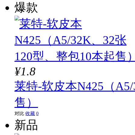
爆款
¥1.8
莱特-软皮本N425（A5/
售）
对比
收藏
0
新品