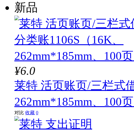
新品
¥6.0
莱特 活页账页/三栏式借
262mm*185mm、100
对比
收藏
0