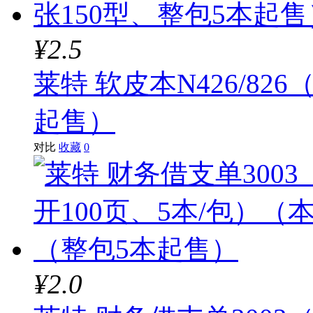
¥2.5
莱特 软皮本N426/826
起售）
对比
收藏
0
¥2.0