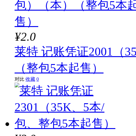
¥2.0
莱特 记账凭证2001（3
（整包5本起售）
对比
收藏
0