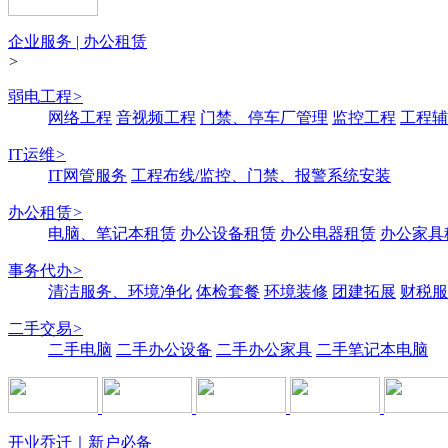
企业服务 | 办公租赁
>
弱电工程
>
网络工程
音视频工程
门禁、停车厂管理
监控工程
工程辅
IT运维
>
IT网管服务
工程布线/监控、门禁、报警系统安装
办公租赁
>
电脑、笔记本租赁
办公设备租赁
办公电器租赁
办公家具
事务代办
>
清洁服务、环境净化
体检套餐
环境装修
团建拓展
财税服
二手交易
>
二手电脑
二手办公设备
二手办公家具
二手笔记本电脑
开业乔迁｜新户必备