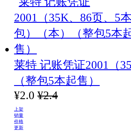
雕牌
匡迪
超能
中华
用友
莱特 记账凭证2001（3
北极星
（整包5本起售）
长虹
¥2.0
¥2.4
卡西欧
上架
销量
亚明
价格
更新