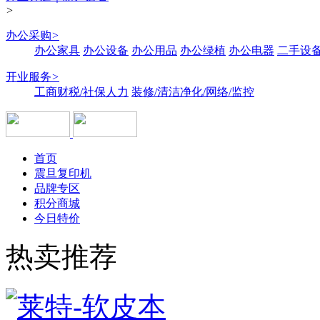
>
办公采购
>
办公家具
办公设备
办公用品
办公绿植
办公电器
二手设备
开业服务
>
工商财税/社保人力
装修/清洁净化/网络/监控
首页
震旦复印机
品牌专区
积分商城
今日特价
热卖推荐