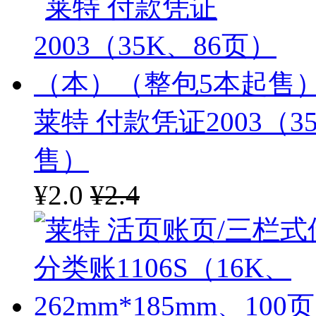
莱特
凯牌
亚信
全兴
莱特 付款凭证2003（
万里
售）
广奔
¥2.0
¥2.4
南孚
超霸
普象
松下