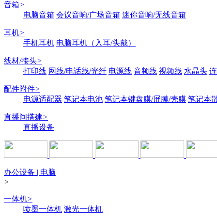
音箱
>
电脑音箱
会议音响/广场音箱
迷你音响/无线音箱
耳机
>
手机耳机
电脑耳机（入耳/头戴）
线材/接头
>
打印线
网线/电话线/光纤
电源线
音频线
视频线
水晶头
连
配件附件
>
电源适配器
笔记本电池
笔记本键盘膜/屏膜/壳膜
笔记本
直播间搭建
>
直播设备
办公设备 | 电脑
>
一体机
>
喷墨一体机
激光一体机