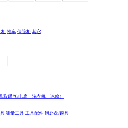
机柜
推车
保险柜
其它
调/取暖气/电扇、洗衣机、冰箱）
具
测量工具
工具配件
钥匙盘/锁具