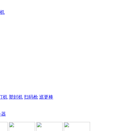
机
订机
塑封机
扫码枪
巡更棒
务器