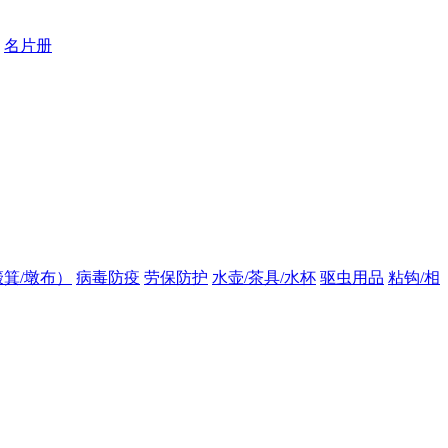
名片册
箕/墩布）
病毒防疫
劳保防护
水壶/茶具/水杯
驱虫用品
粘钩/相