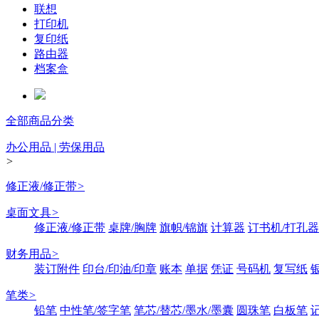
联想
打印机
复印纸
路由器
档案盒
全部商品分类
办公用品 | 劳保用品
>
修正液/修正带
>
桌面文具
>
修正液/修正带
桌牌/胸牌
旗帜/锦旗
计算器
订书机/打孔器
财务用品
>
装订附件
印台/印油/印章
账本
单据
凭证
号码机
复写纸
笔类
>
铅笔
中性笔/签字笔
笔芯/替芯/墨水/墨囊
圆珠笔
白板笔