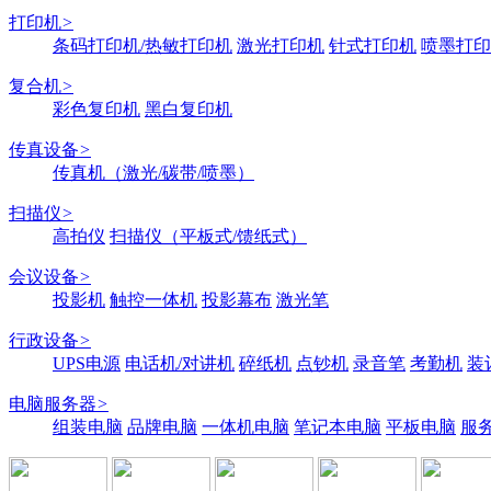
打印机
>
条码打印机/热敏打印机
激光打印机
针式打印机
喷墨打印
复合机
>
彩色复印机
黑白复印机
传真设备
>
传真机（激光/碳带/喷墨）
扫描仪
>
高拍仪
扫描仪（平板式/馈纸式）
会议设备
>
投影机
触控一体机
投影幕布
激光笔
行政设备
>
UPS电源
电话机/对讲机
碎纸机
点钞机
录音笔
考勤机
装
电脑服务器
>
组装电脑
品牌电脑
一体机电脑
笔记本电脑
平板电脑
服