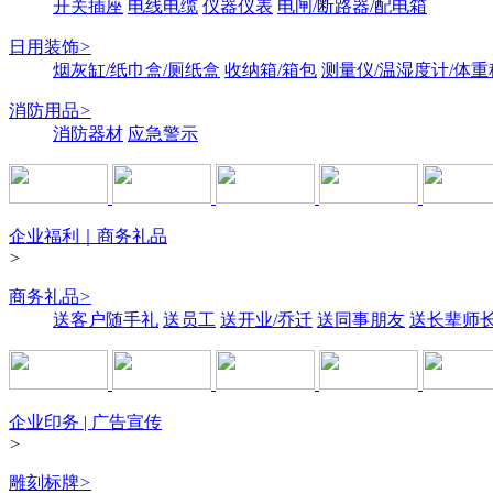
开关插座
电线电缆
仪器仪表
电闸/断路器/配电箱
日用装饰
>
烟灰缸/纸巾盒/厕纸盒
收纳箱/箱包
测量仪/温湿度计/体重
消防用品
>
消防器材
应急警示
企业福利｜商务礼品
>
商务礼品
>
送客户随手礼
送员工
送开业/乔迁
送同事朋友
送长辈师
企业印务 | 广告宣传
>
雕刻标牌
>