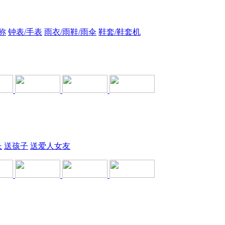
称
钟表/手表
雨衣/雨鞋/雨伞
鞋套/鞋套机
长
送孩子
送爱人女友