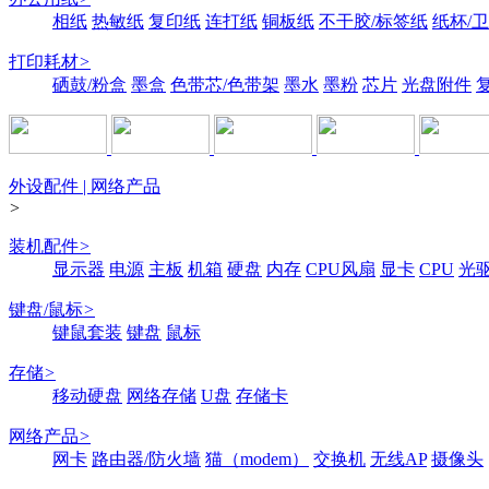
相纸
热敏纸
复印纸
连打纸
铜板纸
不干胶/标签纸
纸杯/
打印耗材
>
硒鼓/粉盒
墨盒
色带芯/色带架
墨水
墨粉
芯片
光盘附件
外设配件 | 网络产品
>
装机配件
>
显示器
电源
主板
机箱
硬盘
内存
CPU风扇
显卡
CPU
光
键盘/鼠标
>
键鼠套装
键盘
鼠标
存储
>
移动硬盘
网络存储
U盘
存储卡
网络产品
>
网卡
路由器/防火墙
猫（modem）
交换机
无线AP
摄像头