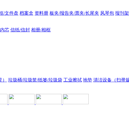
框/文件盘
档案盒
资料册
板夹/报告夹/票夹/长尾夹
风琴包
报刊架
/内芯
信纸/信封
相册/相框
灵）
垃圾桶/垃圾筐/纸篓/垃圾袋
工业擦拭
地垫
清洁设备（扫帚簸