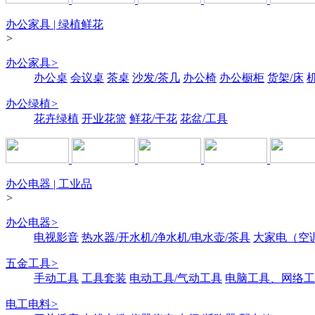
办公家具 | 绿植鲜花
>
办公家具
>
办公桌
会议桌
茶桌
沙发/茶几
办公椅
办公橱柜
货架/床
办公绿植
>
花卉绿植
开业花篮
鲜花/干花
花盆/工具
办公电器 | 工业品
>
办公电器
>
电视影音
热水器/开水机/净水机/电水壶/茶具
大家电（空
五金工具
>
手动工具
工具套装
电动工具/气动工具
电脑工具、网络工
电工电料
>