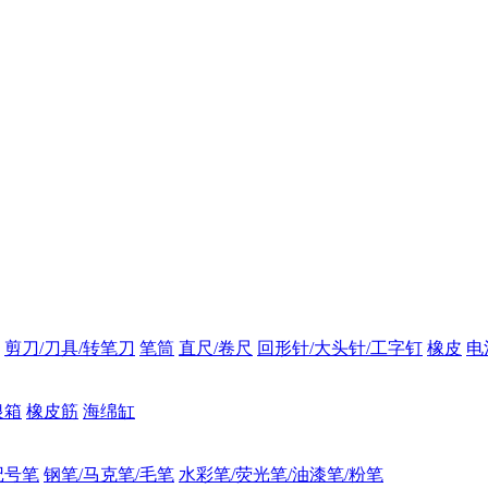
剪刀/刀具/转笔刀
笔筒
直尺/卷尺
回形针/大头针/工字钉
橡皮
电
银箱
橡皮筋
海绵缸
记号笔
钢笔/马克笔/毛笔
水彩笔/荧光笔/油漆笔/粉笔