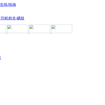
卫生纸/纸抽
复印机粉盒/硒鼓
驱