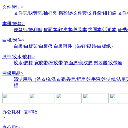
文件管理
>
文件夹/快劳夹/抽杆夹
档案袋/文件套/文件袋/纽扣袋
文件
本册/便签
>
便签纸/便利贴
皮面本/软皮本/胶装本
线圈本/活页本
证书
白板/附件
>
白板/白板架/白板擦
白板附件（磁钉/磁贴/白板纸）
胶带/胶水/胶棒
>
胶水/胶棒
宽胶带/窄胶带
双面胶/美纹胶
封装器/胶带座
劳保用品
>
清洁用品（洗衣粉/洗衣液/香皂/肥皂/洗手液/洗洁精/洁厕
框
办公耗材 | 复印纸
>
办公用纸
>