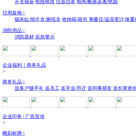
开关插座
电线电缆
仪器仪表
电闸/断路器/配电箱
日用装饰
>
烟灰缸/纸巾盒/厕纸盒
收纳箱/箱包
测量仪/温湿度计/体重
消防用品
>
消防器材
应急警示
企业福利｜商务礼品
>
商务礼品
>
送客户随手礼
送员工
送开业/乔迁
送同事朋友
送长辈师
企业印务 | 广告宣传
>
雕刻标牌
>