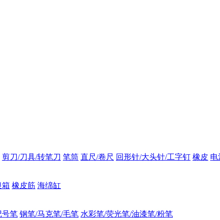
剪刀/刀具/转笔刀
笔筒
直尺/卷尺
回形针/大头针/工字钉
橡皮
电
银箱
橡皮筋
海绵缸
记号笔
钢笔/马克笔/毛笔
水彩笔/荧光笔/油漆笔/粉笔