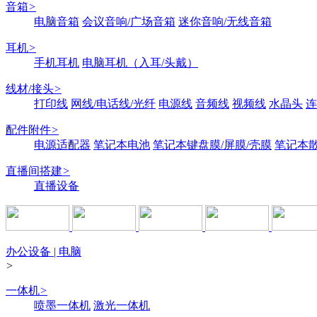
音箱
>
电脑音箱
会议音响/广场音箱
迷你音响/无线音箱
耳机
>
手机耳机
电脑耳机（入耳/头戴）
线材/接头
>
打印线
网线/电话线/光纤
电源线
音频线
视频线
水晶头
连
配件附件
>
电源适配器
笔记本电池
笔记本键盘膜/屏膜/壳膜
笔记本
直播间搭建
>
直播设备
办公设备 | 电脑
>
一体机
>
喷墨一体机
激光一体机