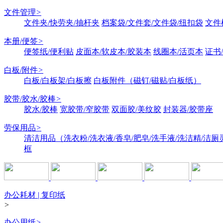
文件管理
>
文件夹/快劳夹/抽杆夹
档案袋/文件套/文件袋/纽扣袋
文件
本册/便签
>
便签纸/便利贴
皮面本/软皮本/胶装本
线圈本/活页本
证书
白板/附件
>
白板/白板架/白板擦
白板附件（磁钉/磁贴/白板纸）
胶带/胶水/胶棒
>
胶水/胶棒
宽胶带/窄胶带
双面胶/美纹胶
封装器/胶带座
劳保用品
>
清洁用品（洗衣粉/洗衣液/香皂/肥皂/洗手液/洗洁精/洁厕
框
办公耗材 | 复印纸
>
办公用纸
>