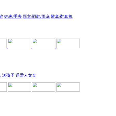
称
钟表/手表
雨衣/雨鞋/雨伞
鞋套/鞋套机
长
送孩子
送爱人女友