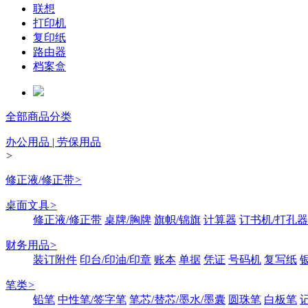
联想
打印机
复印纸
路由器
档案盒
全部商品分类
办公用品 | 劳保用品
>
修正液/修正带
>
桌面文具
>
修正液/修正带
桌牌/胸牌
旗帜/锦旗
计算器
订书机/打孔器
财务用品
>
装订附件
印台/印油/印章
账本
单据
凭证
号码机
复写纸
笔类
>
铅笔
中性笔/签字笔
笔芯/替芯/墨水/墨囊
圆珠笔
白板笔