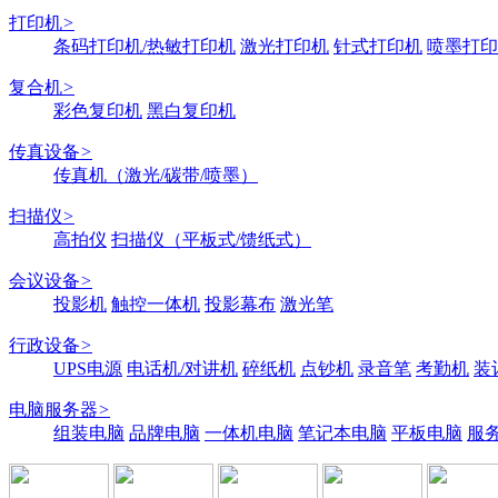
打印机
>
条码打印机/热敏打印机
激光打印机
针式打印机
喷墨打印
复合机
>
彩色复印机
黑白复印机
传真设备
>
传真机（激光/碳带/喷墨）
扫描仪
>
高拍仪
扫描仪（平板式/馈纸式）
会议设备
>
投影机
触控一体机
投影幕布
激光笔
行政设备
>
UPS电源
电话机/对讲机
碎纸机
点钞机
录音笔
考勤机
装
电脑服务器
>
组装电脑
品牌电脑
一体机电脑
笔记本电脑
平板电脑
服