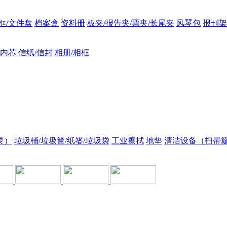
框/文件盘
档案盒
资料册
板夹/报告夹/票夹/长尾夹
风琴包
报刊架
/内芯
信纸/信封
相册/相框
灵）
垃圾桶/垃圾筐/纸篓/垃圾袋
工业擦拭
地垫
清洁设备（扫帚簸