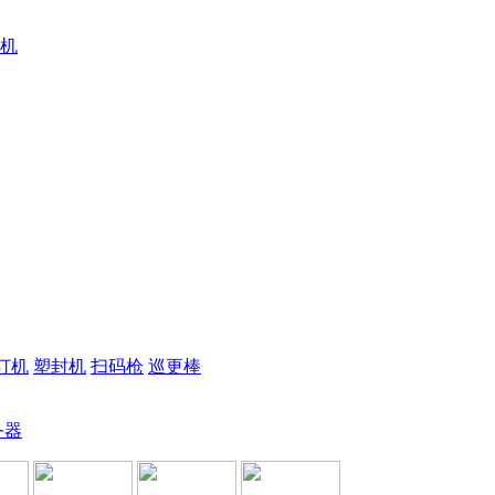
机
订机
塑封机
扫码枪
巡更棒
务器