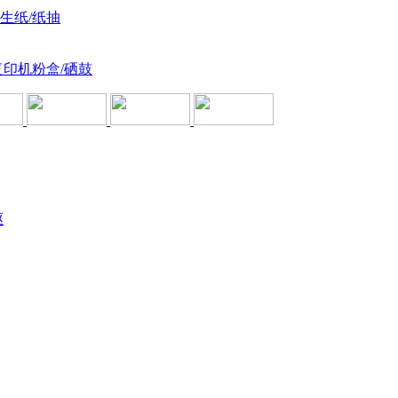
卫生纸/纸抽
复印机粉盒/硒鼓
驱