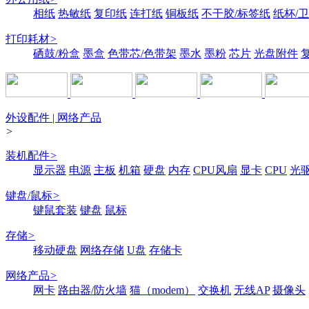
相纸
热敏纸
复印纸
连打纸
铜板纸
不干胶/标签纸
纸杯/
打印耗材
>
硒鼓/粉盒
墨盒
色带芯/色带架
墨水
墨粉
芯片
光盘附件
外设配件 | 网络产品
>
装机配件
>
显示器
电源
主板
机箱
硬盘
内存
CPU风扇
显卡
CPU
光
键盘/鼠标
>
键鼠套装
键盘
鼠标
存储
>
移动硬盘
网络存储
U盘
存储卡
网络产品
>
网卡
路由器/防火墙
猫（modem）
交换机
无线AP
摄像头