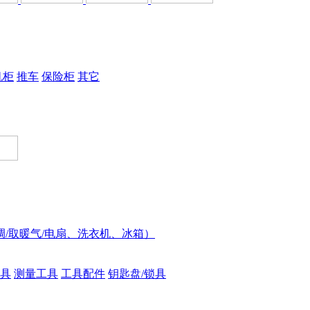
机柜
推车
保险柜
其它
调/取暖气/电扇、洗衣机、冰箱）
具
测量工具
工具配件
钥匙盘/锁具