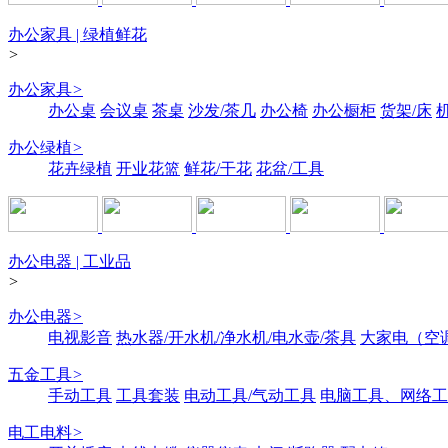
办公家具 | 绿植鲜花
>
办公家具
>
办公桌
会议桌
茶桌
沙发/茶几
办公椅
办公橱柜
货架/床
办公绿植
>
花卉绿植
开业花篮
鲜花/干花
花盆/工具
办公电器 | 工业品
>
办公电器
>
电视影音
热水器/开水机/净水机/电水壶/茶具
大家电（空
五金工具
>
手动工具
工具套装
电动工具/气动工具
电脑工具、网络工
电工电料
>