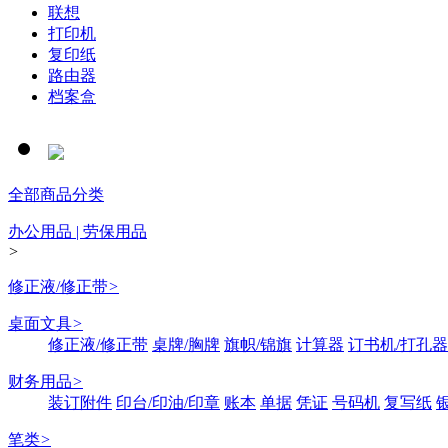
联想
打印机
复印纸
路由器
档案盒
全部商品分类
办公用品 | 劳保用品
>
修正液/修正带
>
桌面文具
>
修正液/修正带
桌牌/胸牌
旗帜/锦旗
计算器
订书机/打孔器
财务用品
>
装订附件
印台/印油/印章
账本
单据
凭证
号码机
复写纸
笔类
>