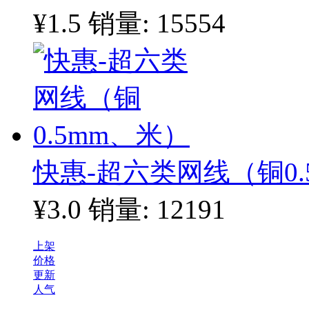
¥1.5
销量: 15554
快惠-超六类网线（铜0.
¥3.0
销量: 12191
上架
价格
更新
人气