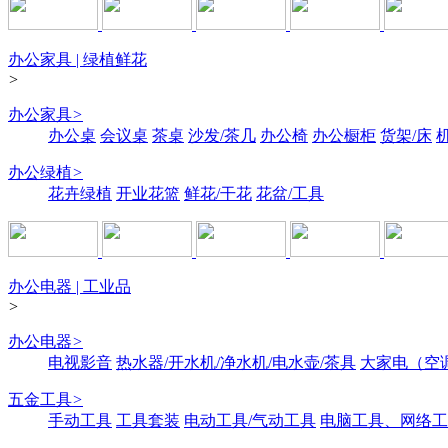
办公家具 | 绿植鲜花
>
办公家具
>
办公桌
会议桌
茶桌
沙发/茶几
办公椅
办公橱柜
货架/床
办公绿植
>
花卉绿植
开业花篮
鲜花/干花
花盆/工具
办公电器 | 工业品
>
办公电器
>
电视影音
热水器/开水机/净水机/电水壶/茶具
大家电（空
五金工具
>
手动工具
工具套装
电动工具/气动工具
电脑工具、网络工