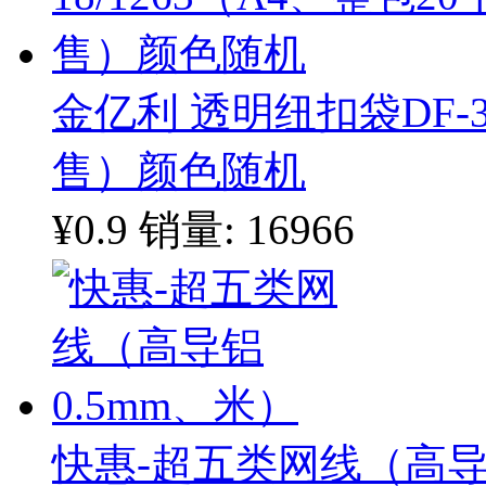
金亿利 透明纽扣袋DF-35
售）颜色随机
¥0.9
销量: 16966
快惠-超五类网线（高导