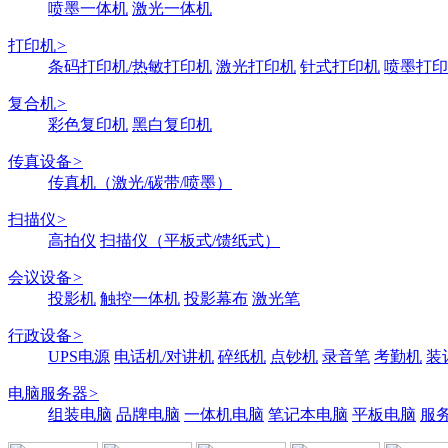
喷墨一体机
激光一体机
打印机
>
条码打印机/热敏打印机
激光打印机
针式打印机
喷墨打印
复合机
>
彩色复印机
黑白复印机
传真设备
>
传真机（激光/碳带/喷墨）
扫描仪
>
高拍仪
扫描仪（平板式/馈纸式）
会议设备
>
投影机
触控一体机
投影幕布
激光笔
行政设备
>
UPS电源
电话机/对讲机
碎纸机
点钞机
录音笔
考勤机
装
电脑服务器
>
组装电脑
品牌电脑
一体机电脑
笔记本电脑
平板电脑
服