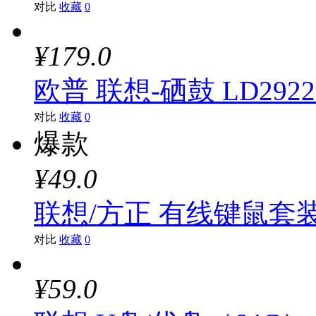
对比
收藏
0
¥179.0
欧普 联想-硒鼓 LD2922
对比
收藏
0
爆款
¥49.0
联想/方正 有线键鼠套装KM1
对比
收藏
0
¥59.0