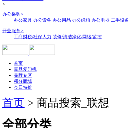
>
办公采购
>
办公家具
办公设备
办公用品
办公绿植
办公电器
二手设备
开业服务
>
工商财税/社保人力
装修/清洁净化/网络/监控
首页
震旦复印机
品牌专区
积分商城
今日特价
首页
>
商品搜索_联想
全部分类