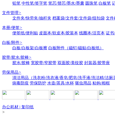
铅笔
中性笔/签字笔
笔芯/替芯/墨水/墨囊
圆珠笔
白板笔
文件管理
>
文件夹/快劳夹/抽杆夹
档案袋/文件套/文件袋/纽扣袋
文件
本册/便签
>
便签纸/便利贴
皮面本/软皮本/胶装本
线圈本/活页本
证书
白板/附件
>
白板/白板架/白板擦
白板附件（磁钉/磁贴/白板纸）
胶带/胶水/胶棒
>
胶水/胶棒
宽胶带/窄胶带
双面胶/美纹胶
封装器/胶带座
劳保用品
>
清洁用品（洗衣粉/洗衣液/香皂/肥皂/洗手液/洗洁精/洁厕
病毒防疫
劳保防护
水壶/茶具/水杯
驱虫用品
粘钩/相框
办公耗材 | 复印纸
>