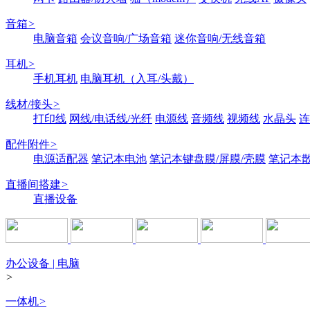
音箱
>
电脑音箱
会议音响/广场音箱
迷你音响/无线音箱
耳机
>
手机耳机
电脑耳机（入耳/头戴）
线材/接头
>
打印线
网线/电话线/光纤
电源线
音频线
视频线
水晶头
连
配件附件
>
电源适配器
笔记本电池
笔记本键盘膜/屏膜/壳膜
笔记本
直播间搭建
>
直播设备
办公设备 | 电脑
>
一体机
>