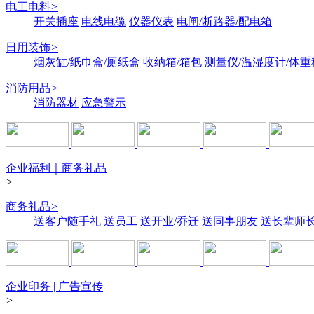
电工电料
>
开关插座
电线电缆
仪器仪表
电闸/断路器/配电箱
日用装饰
>
烟灰缸/纸巾盒/厕纸盒
收纳箱/箱包
测量仪/温湿度计/体重
消防用品
>
消防器材
应急警示
企业福利｜商务礼品
>
商务礼品
>
送客户随手礼
送员工
送开业/乔迁
送同事朋友
送长辈师
企业印务 | 广告宣传
>