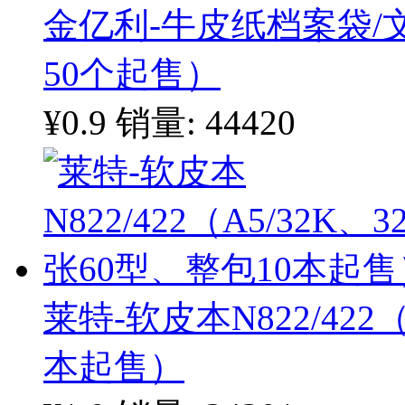
金亿利-牛皮纸档案袋/文
50个起售）
¥0.9
销量: 44420
莱特-软皮本N822/422
本起售）