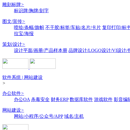
雕刻标牌
>
标识牌/胸牌/刻字
图文/宣传
>
喷绘/条幅/旗帜
不干胶/标签/车贴/名片/卡片
复印打印/标
拉宝/海报
策划/设计
>
设计平面/画册/产品样本册
品牌设计/LOGO设计/VI设计
软件系统 | 网站建设
>
办公软件
>
办公OA
杀毒安全
财务ERP
数据库软件
游戏软件
影音编
网站建设
>
网站/小程序/公众号/APP
域名/主机