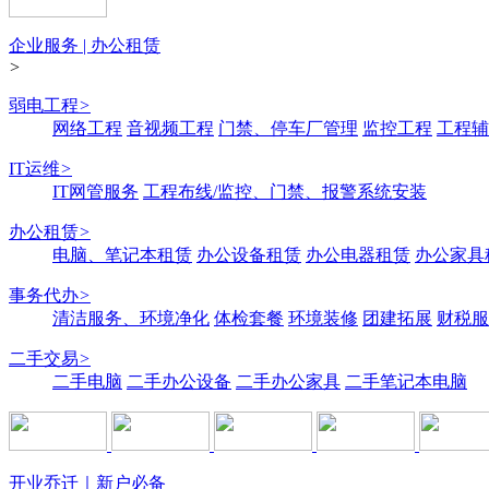
企业服务 | 办公租赁
>
弱电工程
>
网络工程
音视频工程
门禁、停车厂管理
监控工程
工程辅
IT运维
>
IT网管服务
工程布线/监控、门禁、报警系统安装
办公租赁
>
电脑、笔记本租赁
办公设备租赁
办公电器租赁
办公家具
事务代办
>
清洁服务、环境净化
体检套餐
环境装修
团建拓展
财税服
二手交易
>
二手电脑
二手办公设备
二手办公家具
二手笔记本电脑
开业乔迁｜新户必备