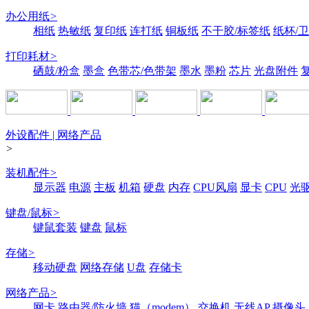
办公用纸
>
相纸
热敏纸
复印纸
连打纸
铜板纸
不干胶/标签纸
纸杯/
打印耗材
>
硒鼓/粉盒
墨盒
色带芯/色带架
墨水
墨粉
芯片
光盘附件
外设配件 | 网络产品
>
装机配件
>
显示器
电源
主板
机箱
硬盘
内存
CPU风扇
显卡
CPU
光
键盘/鼠标
>
键鼠套装
键盘
鼠标
存储
>
移动硬盘
网络存储
U盘
存储卡
网络产品
>
网卡
路由器/防火墙
猫（modem）
交换机
无线AP
摄像头