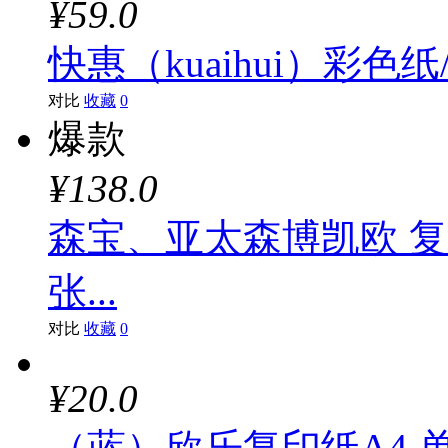
¥59.0
快惠（kuaihui）彩色
对比
收藏
0
爆款
¥138.0
森宝、亚太森博凯欧 复印
张...
对比
收藏
0
¥20.0
（蓝）欣乐复印纸A4 