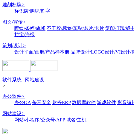
雕刻标牌
>
标识牌/胸牌/刻字
图文/宣传
>
喷绘/条幅/旗帜
不干胶/标签/车贴/名片/卡片
复印打印/标
拉宝/海报
策划/设计
>
设计平面/画册/产品样本册
品牌设计/LOGO设计/VI设计
软件系统 | 网站建设
>
办公软件
>
办公OA
杀毒安全
财务ERP
数据库软件
游戏软件
影音编
网站建设
>
网站/小程序/公众号/APP
域名/主机