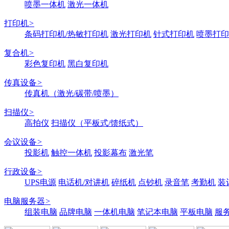
喷墨一体机
激光一体机
打印机
>
条码打印机/热敏打印机
激光打印机
针式打印机
喷墨打印
复合机
>
彩色复印机
黑白复印机
传真设备
>
传真机（激光/碳带/喷墨）
扫描仪
>
高拍仪
扫描仪（平板式/馈纸式）
会议设备
>
投影机
触控一体机
投影幕布
激光笔
行政设备
>
UPS电源
电话机/对讲机
碎纸机
点钞机
录音笔
考勤机
装
电脑服务器
>
组装电脑
品牌电脑
一体机电脑
笔记本电脑
平板电脑
服