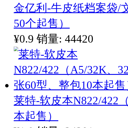
金亿利-牛皮纸档案袋/文
50个起售）
¥0.9
销量: 44420
莱特-软皮本N822/422
本起售）