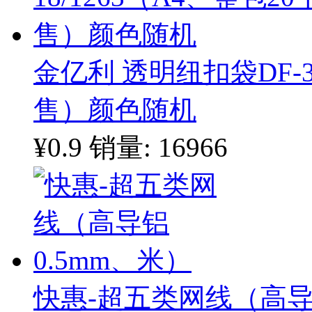
金亿利 透明纽扣袋DF-35
售）颜色随机
¥0.9
销量: 16966
快惠-超五类网线（高导