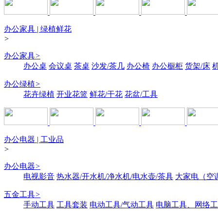
办公家具 | 绿植鲜花
>
办公家具
>
办公桌
会议桌
茶桌
沙发/茶几
办公椅
办公橱柜
货架/床
办公绿植
>
花卉绿植
开业花篮
鲜花/干花
花盆/工具
办公电器 | 工业品
>
办公电器
>
电视影音
热水器/开水机/净水机/电水壶/茶具
大家电（空
五金工具
>
手动工具
工具套装
电动工具/气动工具
电脑工具、网络工