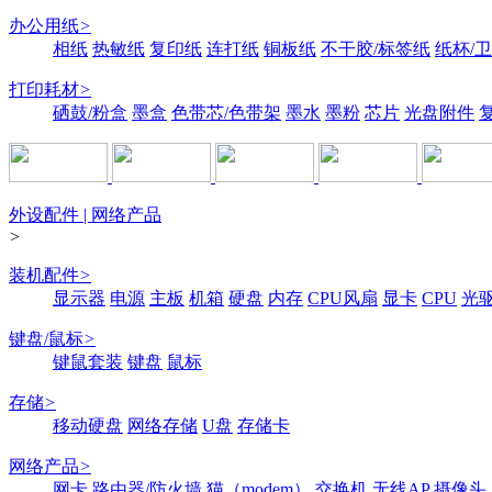
办公用纸
>
相纸
热敏纸
复印纸
连打纸
铜板纸
不干胶/标签纸
纸杯/
打印耗材
>
硒鼓/粉盒
墨盒
色带芯/色带架
墨水
墨粉
芯片
光盘附件
外设配件 | 网络产品
>
装机配件
>
显示器
电源
主板
机箱
硬盘
内存
CPU风扇
显卡
CPU
光
键盘/鼠标
>
键鼠套装
键盘
鼠标
存储
>
移动硬盘
网络存储
U盘
存储卡
网络产品
>
网卡
路由器/防火墙
猫（modem）
交换机
无线AP
摄像头