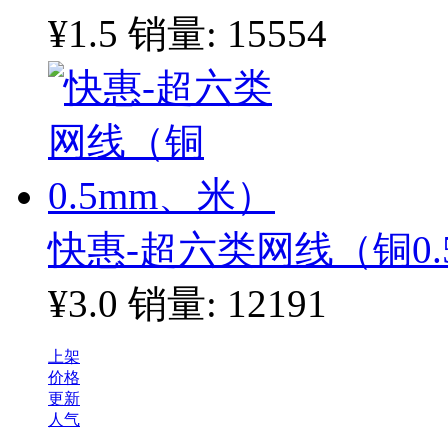
¥1.5
销量: 15554
快惠-超六类网线（铜0.
¥3.0
销量: 12191
上架
价格
更新
人气