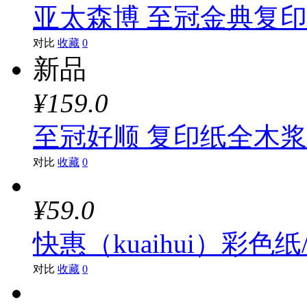
亚太森博 至冠金典复印纸（
对比
收藏
0
新品
¥159.0
至冠好顺 复印纸全木浆（A
对比
收藏
0
¥59.0
快惠（kuaihui）彩色
对比
收藏
0