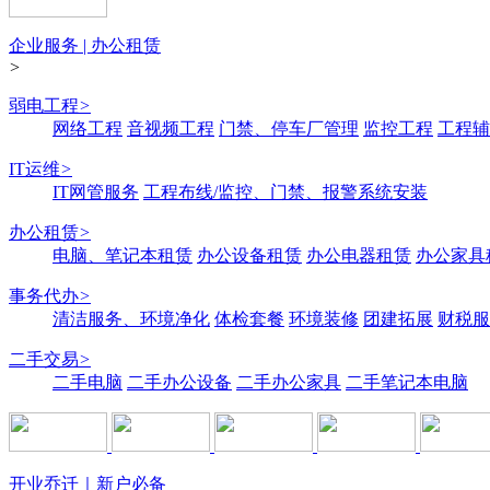
企业服务 | 办公租赁
>
弱电工程
>
网络工程
音视频工程
门禁、停车厂管理
监控工程
工程辅
IT运维
>
IT网管服务
工程布线/监控、门禁、报警系统安装
办公租赁
>
电脑、笔记本租赁
办公设备租赁
办公电器租赁
办公家具
事务代办
>
清洁服务、环境净化
体检套餐
环境装修
团建拓展
财税服
二手交易
>
二手电脑
二手办公设备
二手办公家具
二手笔记本电脑
开业乔迁｜新户必备