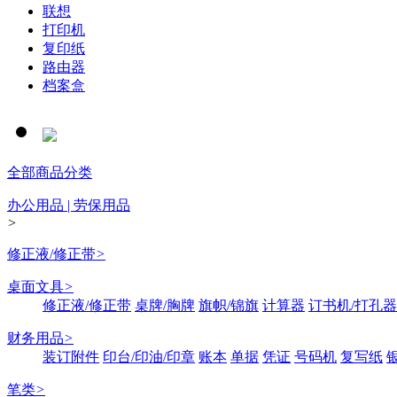
联想
打印机
复印纸
路由器
档案盒
全部商品分类
办公用品 | 劳保用品
>
修正液/修正带
>
桌面文具
>
修正液/修正带
桌牌/胸牌
旗帜/锦旗
计算器
订书机/打孔器
财务用品
>
装订附件
印台/印油/印章
账本
单据
凭证
号码机
复写纸
笔类
>