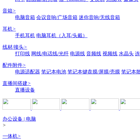
音箱
>
电脑音箱
会议音响/广场音箱
迷你音响/无线音箱
耳机
>
手机耳机
电脑耳机（入耳/头戴）
线材/接头
>
打印线
网线/电话线/光纤
电源线
音频线
视频线
水晶头
连
配件附件
>
电源适配器
笔记本电池
笔记本键盘膜/屏膜/壳膜
笔记本
直播间搭建
>
直播设备
办公设备 | 电脑
>
一体机
>