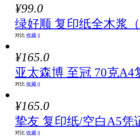
¥99.0
绿好顺 复印纸全木浆（A4、
对比
收藏
0
¥165.0
亚太森博 至冠 70克A4
对比
收藏
0
¥165.0
挚友 复印纸/空白A5凭证纸
对比
收藏
0