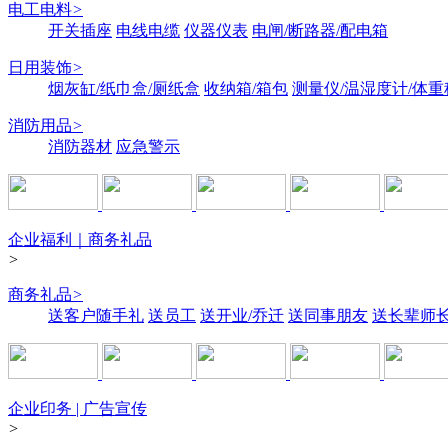
电工电料
>
开关插座
电线电缆
仪器仪表
电闸/断路器/配电箱
日用装饰
>
烟灰缸/纸巾盒/厕纸盒
收纳箱/箱包
测量仪/温湿度计/体重
消防用品
>
消防器材
应急警示
企业福利｜商务礼品
>
商务礼品
>
送客户随手礼
送员工
送开业/乔迁
送同事朋友
送长辈师
企业印务 | 广告宣传
>