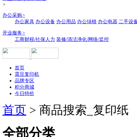
>
办公采购
>
办公家具
办公设备
办公用品
办公绿植
办公电器
二手设备
开业服务
>
工商财税/社保人力
装修/清洁净化/网络/监控
首页
震旦复印机
品牌专区
积分商城
今日特价
首页
>
商品搜索_复印纸
全部分类