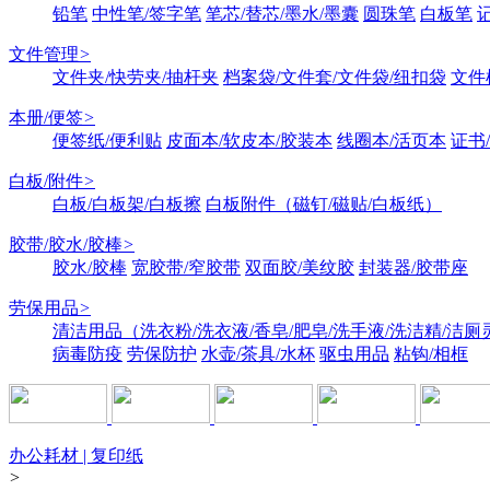
铅笔
中性笔/签字笔
笔芯/替芯/墨水/墨囊
圆珠笔
白板笔
文件管理
>
文件夹/快劳夹/抽杆夹
档案袋/文件套/文件袋/纽扣袋
文件
本册/便签
>
便签纸/便利贴
皮面本/软皮本/胶装本
线圈本/活页本
证书
白板/附件
>
白板/白板架/白板擦
白板附件（磁钉/磁贴/白板纸）
胶带/胶水/胶棒
>
胶水/胶棒
宽胶带/窄胶带
双面胶/美纹胶
封装器/胶带座
劳保用品
>
清洁用品（洗衣粉/洗衣液/香皂/肥皂/洗手液/洗洁精/洁厕
病毒防疫
劳保防护
水壶/茶具/水杯
驱虫用品
粘钩/相框
办公耗材 | 复印纸
>