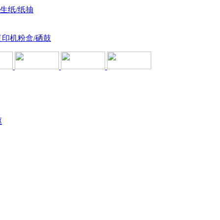
卫生纸/纸抽
复印机粉盒/硒鼓
驱