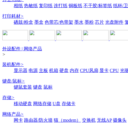
相纸
热敏纸
复印纸
连打纸
铜板纸
不干胶/标签纸
纸杯/
打印耗材
>
硒鼓/粉盒
墨盒
色带芯/色带架
墨水
墨粉
芯片
光盘附件
外设配件 | 网络产品
>
装机配件
>
显示器
电源
主板
机箱
硬盘
内存
CPU风扇
显卡
CPU
光
键盘/鼠标
>
键鼠套装
键盘
鼠标
存储
>
移动硬盘
网络存储
U盘
存储卡
网络产品
>
网卡
路由器/防火墙
猫（modem）
交换机
无线AP
摄像头