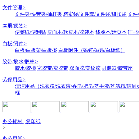
文件管理
>
文件夹/快劳夹/抽杆夹
档案袋/文件套/文件袋/纽扣袋
文件
本册/便签
>
便签纸/便利贴
皮面本/软皮本/胶装本
线圈本/活页本
证书
白板/附件
>
白板/白板架/白板擦
白板附件（磁钉/磁贴/白板纸）
胶带/胶水/胶棒
>
胶水/胶棒
宽胶带/窄胶带
双面胶/美纹胶
封装器/胶带座
劳保用品
>
清洁用品（洗衣粉/洗衣液/香皂/肥皂/洗手液/洗洁精/洁厕
框
办公耗材 | 复印纸
>
办公用纸
>