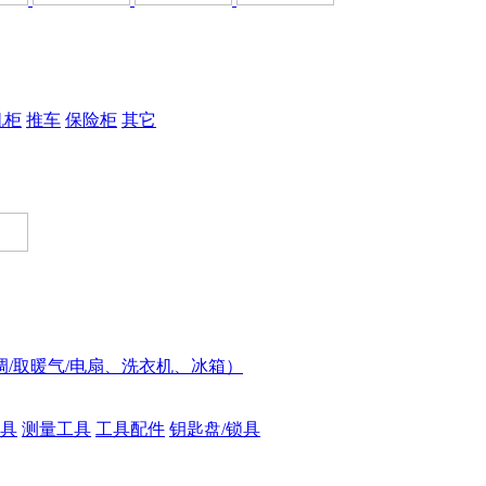
机柜
推车
保险柜
其它
调/取暖气/电扇、洗衣机、冰箱）
具
测量工具
工具配件
钥匙盘/锁具