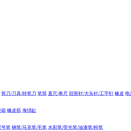
剪刀/刀具/转笔刀
笔筒
直尺/卷尺
回形针/大头针/工字钉
橡皮
电
银箱
橡皮筋
海绵缸
记号笔
钢笔/马克笔/毛笔
水彩笔/荧光笔/油漆笔/粉笔