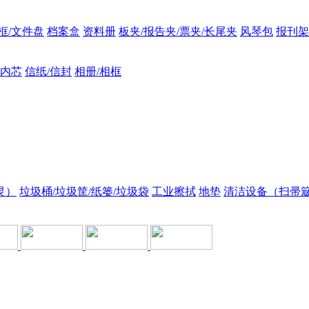
框/文件盘
档案盒
资料册
板夹/报告夹/票夹/长尾夹
风琴包
报刊架
/内芯
信纸/信封
相册/相框
灵）
垃圾桶/垃圾筐/纸篓/垃圾袋
工业擦拭
地垫
清洁设备（扫帚簸