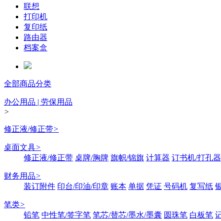
联想
打印机
复印纸
路由器
档案盒
全部商品分类
办公用品 | 劳保用品
>
修正液/修正带
>
桌面文具
>
修正液/修正带
桌牌/胸牌
旗帜/锦旗
计算器
订书机/打孔器
财务用品
>
装订附件
印台/印油/印章
账本
单据
凭证
号码机
复写纸
笔类
>
铅笔
中性笔/签字笔
笔芯/替芯/墨水/墨囊
圆珠笔
白板笔