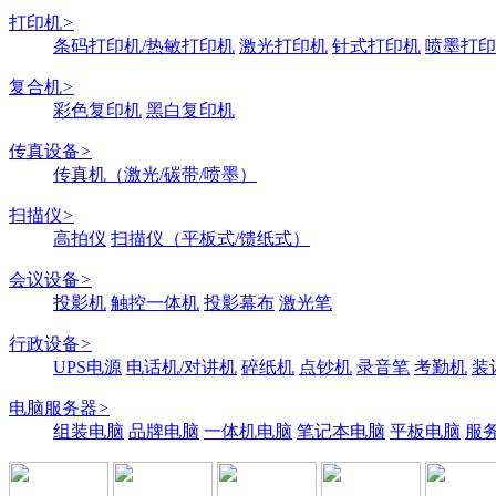
打印机
>
条码打印机/热敏打印机
激光打印机
针式打印机
喷墨打印
复合机
>
彩色复印机
黑白复印机
传真设备
>
传真机（激光/碳带/喷墨）
扫描仪
>
高拍仪
扫描仪（平板式/馈纸式）
会议设备
>
投影机
触控一体机
投影幕布
激光笔
行政设备
>
UPS电源
电话机/对讲机
碎纸机
点钞机
录音笔
考勤机
装
电脑服务器
>
组装电脑
品牌电脑
一体机电脑
笔记本电脑
平板电脑
服