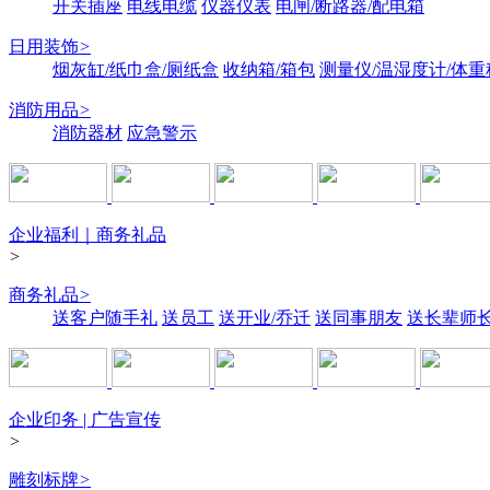
开关插座
电线电缆
仪器仪表
电闸/断路器/配电箱
日用装饰
>
烟灰缸/纸巾盒/厕纸盒
收纳箱/箱包
测量仪/温湿度计/体重
消防用品
>
消防器材
应急警示
企业福利｜商务礼品
>
商务礼品
>
送客户随手礼
送员工
送开业/乔迁
送同事朋友
送长辈师
企业印务 | 广告宣传
>
雕刻标牌
>