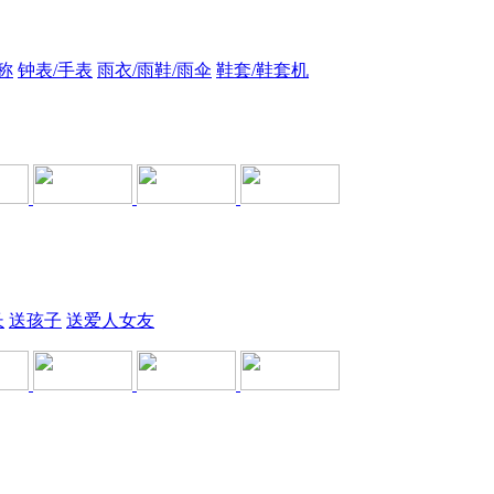
称
钟表/手表
雨衣/雨鞋/雨伞
鞋套/鞋套机
长
送孩子
送爱人女友