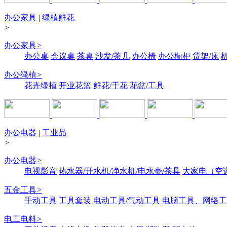
办公家具 | 绿植鲜花
>
办公家具
>
办公桌
会议桌
茶桌
沙发/茶几
办公椅
办公橱柜
货架/床
办公绿植
>
花卉绿植
开业花篮
鲜花/干花
花盆/工具
办公电器 | 工业品
>
办公电器
>
电视影音
热水器/开水机/净水机/电水壶/茶具
大家电（空
五金工具
>
手动工具
工具套装
电动工具/气动工具
电脑工具、网络工
电工电料
>