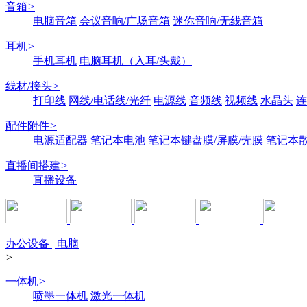
音箱
>
电脑音箱
会议音响/广场音箱
迷你音响/无线音箱
耳机
>
手机耳机
电脑耳机（入耳/头戴）
线材/接头
>
打印线
网线/电话线/光纤
电源线
音频线
视频线
水晶头
连
配件附件
>
电源适配器
笔记本电池
笔记本键盘膜/屏膜/壳膜
笔记本
直播间搭建
>
直播设备
办公设备 | 电脑
>
一体机
>
喷墨一体机
激光一体机