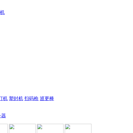
机
订机
塑封机
扫码枪
巡更棒
务器