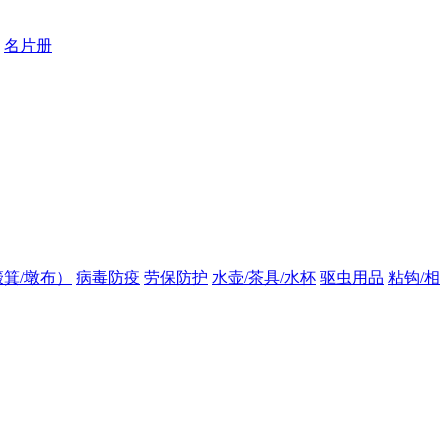
名片册
箕/墩布）
病毒防疫
劳保防护
水壶/茶具/水杯
驱虫用品
粘钩/相