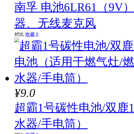
南孚 电池6LR61（
器、无线麦克风
对比
收藏
0
¥9.0
超霸1号碳性电池/双鹿
水器/手电筒）