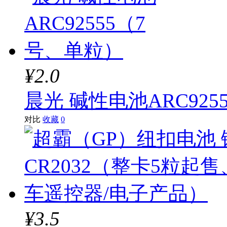
¥2.0
晨光 碱性电池ARC92
对比
收藏
0
¥3.5