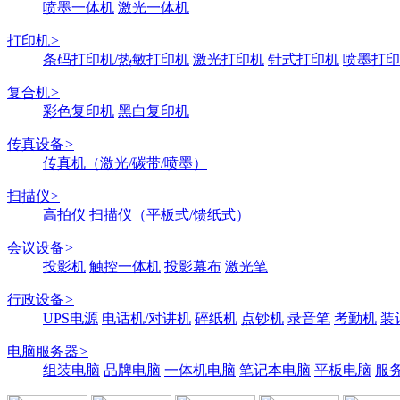
喷墨一体机
激光一体机
打印机
>
条码打印机/热敏打印机
激光打印机
针式打印机
喷墨打印
复合机
>
彩色复印机
黑白复印机
传真设备
>
传真机（激光/碳带/喷墨）
扫描仪
>
高拍仪
扫描仪（平板式/馈纸式）
会议设备
>
投影机
触控一体机
投影幕布
激光笔
行政设备
>
UPS电源
电话机/对讲机
碎纸机
点钞机
录音笔
考勤机
装
电脑服务器
>
组装电脑
品牌电脑
一体机电脑
笔记本电脑
平板电脑
服