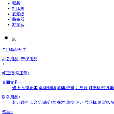
联想
打印机
复印纸
路由器
档案盒
全部商品分类
办公用品 | 劳保用品
>
修正液/修正带
>
桌面文具
>
修正液/修正带
桌牌/胸牌
旗帜/锦旗
计算器
订书机/打孔器
财务用品
>
装订附件
印台/印油/印章
账本
单据
凭证
号码机
复写纸
笔类
>