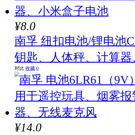
¥8.0
南孚 纽扣电池/锂电池CR
钥匙、人体秤、计算器
对比
收藏
0
¥14.0