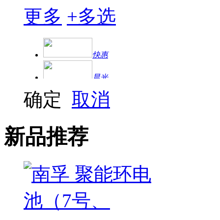
更多
+
多选
快惠
晨光
确定
取消
南孚
超霸
新品推荐
松下
天球
长虹