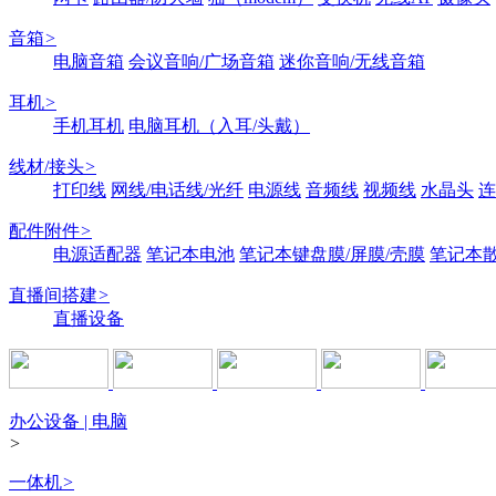
音箱
>
电脑音箱
会议音响/广场音箱
迷你音响/无线音箱
耳机
>
手机耳机
电脑耳机（入耳/头戴）
线材/接头
>
打印线
网线/电话线/光纤
电源线
音频线
视频线
水晶头
连
配件附件
>
电源适配器
笔记本电池
笔记本键盘膜/屏膜/壳膜
笔记本
直播间搭建
>
直播设备
办公设备 | 电脑
>
一体机
>