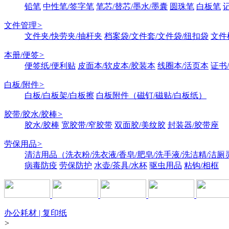
铅笔
中性笔/签字笔
笔芯/替芯/墨水/墨囊
圆珠笔
白板笔
文件管理
>
文件夹/快劳夹/抽杆夹
档案袋/文件套/文件袋/纽扣袋
文件
本册/便签
>
便签纸/便利贴
皮面本/软皮本/胶装本
线圈本/活页本
证书
白板/附件
>
白板/白板架/白板擦
白板附件（磁钉/磁贴/白板纸）
胶带/胶水/胶棒
>
胶水/胶棒
宽胶带/窄胶带
双面胶/美纹胶
封装器/胶带座
劳保用品
>
清洁用品（洗衣粉/洗衣液/香皂/肥皂/洗手液/洗洁精/洁厕
病毒防疫
劳保防护
水壶/茶具/水杯
驱虫用品
粘钩/相框
办公耗材 | 复印纸
>