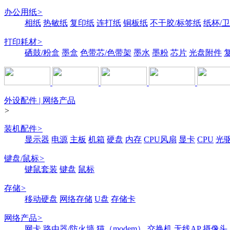
办公用纸
>
相纸
热敏纸
复印纸
连打纸
铜板纸
不干胶/标签纸
纸杯/
打印耗材
>
硒鼓/粉盒
墨盒
色带芯/色带架
墨水
墨粉
芯片
光盘附件
外设配件 | 网络产品
>
装机配件
>
显示器
电源
主板
机箱
硬盘
内存
CPU风扇
显卡
CPU
光
键盘/鼠标
>
键鼠套装
键盘
鼠标
存储
>
移动硬盘
网络存储
U盘
存储卡
网络产品
>
网卡
路由器/防火墙
猫（modem）
交换机
无线AP
摄像头