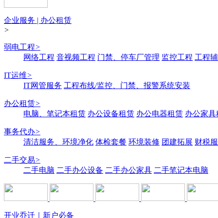
企业服务 | 办公租赁
>
弱电工程
>
网络工程
音视频工程
门禁、停车厂管理
监控工程
工程辅
IT运维
>
IT网管服务
工程布线/监控、门禁、报警系统安装
办公租赁
>
电脑、笔记本租赁
办公设备租赁
办公电器租赁
办公家具
事务代办
>
清洁服务、环境净化
体检套餐
环境装修
团建拓展
财税服
二手交易
>
二手电脑
二手办公设备
二手办公家具
二手笔记本电脑
开业乔迁｜新户必备