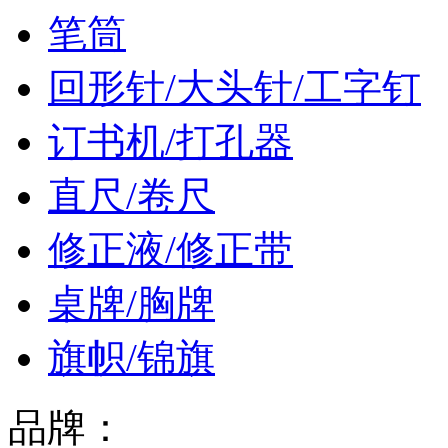
笔筒
回形针/大头针/工字钉
订书机/打孔器
直尺/卷尺
修正液/修正带
桌牌/胸牌
旗帜/锦旗
品牌：