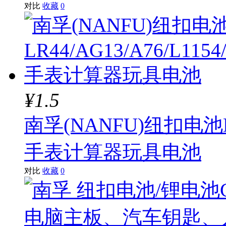
对比
收藏
0
¥1.5
南孚(NANFU)纽扣电池LR44
手表计算器玩具电池
对比
收藏
0