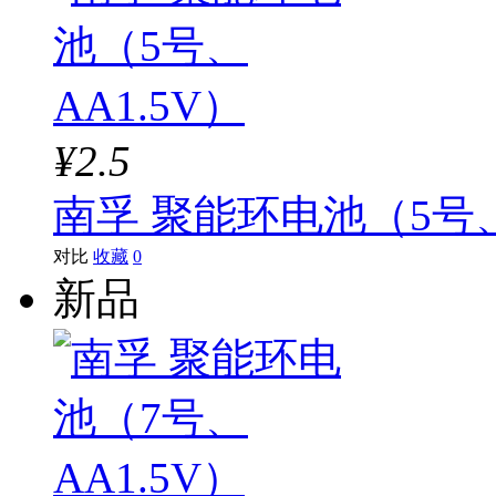
¥2.5
南孚 聚能环电池（5号、
对比
收藏
0
新品