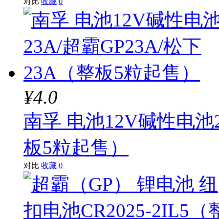
对比
收藏
0
¥4.0
南孚 电池12V碱性电池2
板5粒起售）
对比
收藏
0