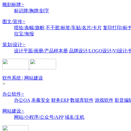
雕刻标牌
>
标识牌/胸牌/刻字
图文/宣传
>
喷绘/条幅/旗帜
不干胶/标签/车贴/名片/卡片
复印打印/标
拉宝/海报
策划/设计
>
设计平面/画册/产品样本册
品牌设计/LOGO设计/VI设计
软件系统 | 网站建设
>
办公软件
>
办公OA
杀毒安全
财务ERP
数据库软件
游戏软件
影音编
网站建设
>
网站/小程序/公众号/APP
域名/主机