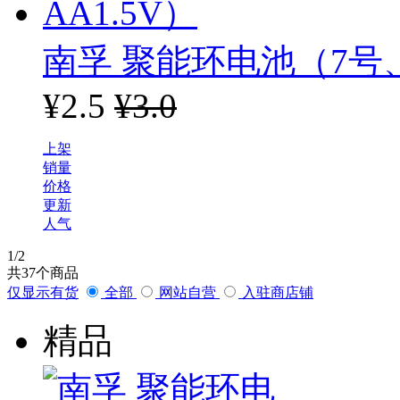
南孚 聚能环电池（7号、
¥2.5
¥3.0
上架
销量
价格
更新
人气
1
/2
共
37
个商品
仅显示有货
全部
网站自营
入驻商店铺
精品