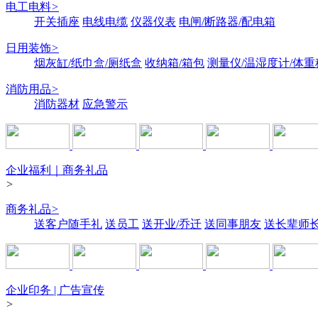
电工电料
>
开关插座
电线电缆
仪器仪表
电闸/断路器/配电箱
日用装饰
>
烟灰缸/纸巾盒/厕纸盒
收纳箱/箱包
测量仪/温湿度计/体重
消防用品
>
消防器材
应急警示
企业福利｜商务礼品
>
商务礼品
>
送客户随手礼
送员工
送开业/乔迁
送同事朋友
送长辈师
企业印务 | 广告宣传
>