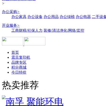
>
办公采购
>
办公家具
办公设备
办公用品
办公绿植
办公电器
二手设备
开业服务
>
工商财税/社保人力
装修/清洁净化/网络/监控
首页
震旦复印机
品牌专区
积分商城
今日特价
热卖推荐