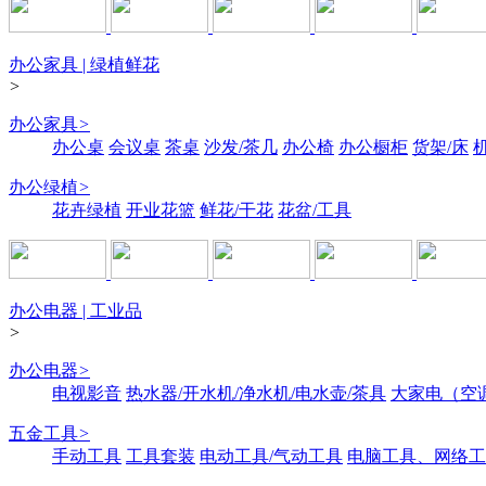
办公家具 | 绿植鲜花
>
办公家具
>
办公桌
会议桌
茶桌
沙发/茶几
办公椅
办公橱柜
货架/床
办公绿植
>
花卉绿植
开业花篮
鲜花/干花
花盆/工具
办公电器 | 工业品
>
办公电器
>
电视影音
热水器/开水机/净水机/电水壶/茶具
大家电（空
五金工具
>
手动工具
工具套装
电动工具/气动工具
电脑工具、网络工