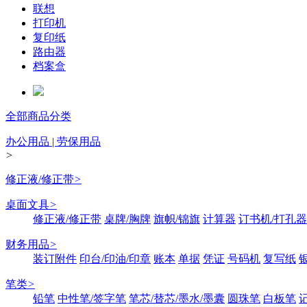
联想
打印机
复印纸
路由器
档案盒
全部商品分类
办公用品 | 劳保用品
>
修正液/修正带
>
桌面文具
>
修正液/修正带
桌牌/胸牌
旗帜/锦旗
计算器
订书机/打孔器
财务用品
>
装订附件
印台/印油/印章
账本
单据
凭证
号码机
复写纸
笔类
>
铅笔
中性笔/签字笔
笔芯/替芯/墨水/墨囊
圆珠笔
白板笔