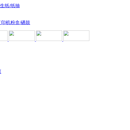
卫生纸/纸抽
复印机粉盒/硒鼓
驱