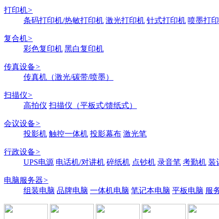
打印机
>
条码打印机/热敏打印机
激光打印机
针式打印机
喷墨打印
复合机
>
彩色复印机
黑白复印机
传真设备
>
传真机（激光/碳带/喷墨）
扫描仪
>
高拍仪
扫描仪（平板式/馈纸式）
会议设备
>
投影机
触控一体机
投影幕布
激光笔
行政设备
>
UPS电源
电话机/对讲机
碎纸机
点钞机
录音笔
考勤机
装
电脑服务器
>
组装电脑
品牌电脑
一体机电脑
笔记本电脑
平板电脑
服