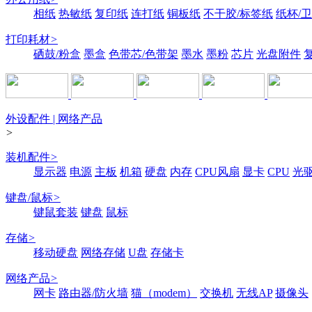
相纸
热敏纸
复印纸
连打纸
铜板纸
不干胶/标签纸
纸杯/
打印耗材
>
硒鼓/粉盒
墨盒
色带芯/色带架
墨水
墨粉
芯片
光盘附件
外设配件 | 网络产品
>
装机配件
>
显示器
电源
主板
机箱
硬盘
内存
CPU风扇
显卡
CPU
光
键盘/鼠标
>
键鼠套装
键盘
鼠标
存储
>
移动硬盘
网络存储
U盘
存储卡
网络产品
>
网卡
路由器/防火墙
猫（modem）
交换机
无线AP
摄像头