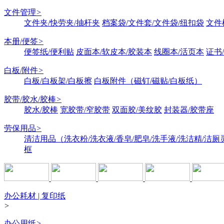
文件管理
>
文件夹/快劳夹/抽杆夹
档案袋/文件套/文件袋/纽扣袋
文件
本册/便签
>
便签纸/便利贴
皮面本/软皮本/胶装本
线圈本/活页本
证书
白板/附件
>
白板/白板架/白板擦
白板附件（磁钉/磁贴/白板纸）
胶带/胶水/胶棒
>
胶水/胶棒
宽胶带/窄胶带
双面胶/美纹胶
封装器/胶带座
劳保用品
>
清洁用品（洗衣粉/洗衣液/香皂/肥皂/洗手液/洗洁精/洁厕
框
办公耗材 | 复印纸
>
办公用纸
>