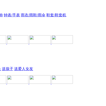
称
钟表/手表
雨衣/雨鞋/雨伞
鞋套/鞋套机
长
送孩子
送爱人女友