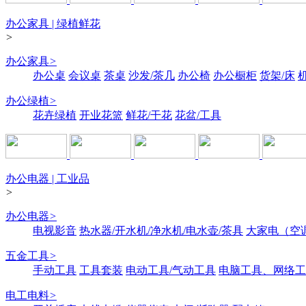
办公家具 | 绿植鲜花
>
办公家具
>
办公桌
会议桌
茶桌
沙发/茶几
办公椅
办公橱柜
货架/床
办公绿植
>
花卉绿植
开业花篮
鲜花/干花
花盆/工具
办公电器 | 工业品
>
办公电器
>
电视影音
热水器/开水机/净水机/电水壶/茶具
大家电（空
五金工具
>
手动工具
工具套装
电动工具/气动工具
电脑工具、网络工
电工电料
>