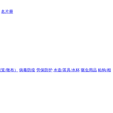
名片册
箕/墩布）
病毒防疫
劳保防护
水壶/茶具/水杯
驱虫用品
粘钩/相