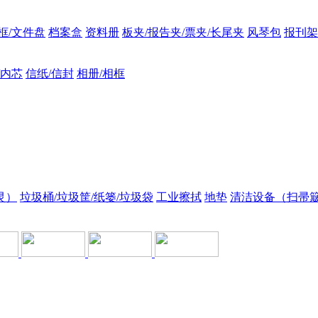
框/文件盘
档案盒
资料册
板夹/报告夹/票夹/长尾夹
风琴包
报刊架
/内芯
信纸/信封
相册/相框
灵）
垃圾桶/垃圾筐/纸篓/垃圾袋
工业擦拭
地垫
清洁设备（扫帚簸