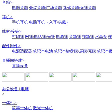
音箱
>
电脑音箱
会议音响/广场音箱
迷你音响/无线音箱
耳机
>
手机耳机
电脑耳机（入耳/头戴）
线材/接头
>
打印线
网线/电话线/光纤
电源线
音频线
视频线
水晶头
连
配件附件
>
电源适配器
笔记本电池
笔记本键盘膜/屏膜/壳膜
笔记本
直播间搭建
>
直播设备
办公设备 | 电脑
>
一体机
>
喷墨一体机
激光一体机