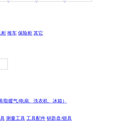
机柜
推车
保险柜
其它
调/取暖气/电扇、洗衣机、冰箱）
具
测量工具
工具配件
钥匙盘/锁具