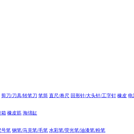
剪刀/刀具/转笔刀
笔筒
直尺/卷尺
回形针/大头针/工字钉
橡皮
电
银箱
橡皮筋
海绵缸
记号笔
钢笔/马克笔/毛笔
水彩笔/荧光笔/油漆笔/粉笔