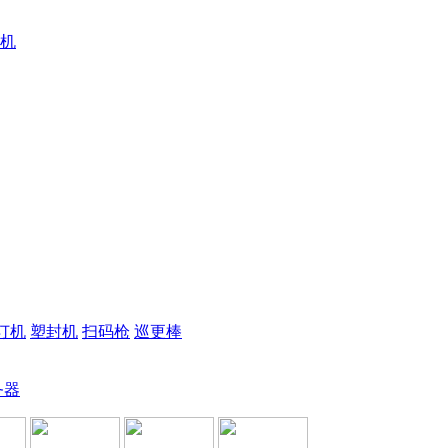
机
订机
塑封机
扫码枪
巡更棒
务器