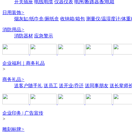
开关插座
电线电缆
仪器仪表
电闸/断路器/配电箱
日用装饰
>
烟灰缸/纸巾盒/厕纸盒
收纳箱/箱包
测量仪/温湿度计/体重
消防用品
>
消防器材
应急警示
企业福利｜商务礼品
>
商务礼品
>
送客户随手礼
送员工
送开业/乔迁
送同事朋友
送长辈师
企业印务 | 广告宣传
>
雕刻标牌
>