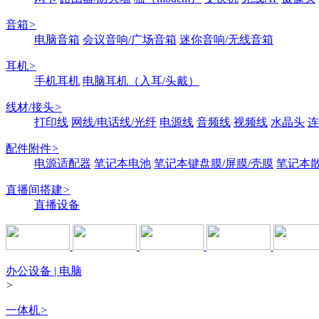
音箱
>
电脑音箱
会议音响/广场音箱
迷你音响/无线音箱
耳机
>
手机耳机
电脑耳机（入耳/头戴）
线材/接头
>
打印线
网线/电话线/光纤
电源线
音频线
视频线
水晶头
连
配件附件
>
电源适配器
笔记本电池
笔记本键盘膜/屏膜/壳膜
笔记本
直播间搭建
>
直播设备
办公设备 | 电脑
>
一体机
>