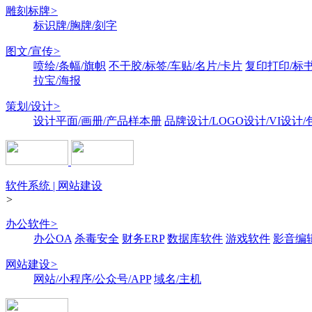
雕刻标牌
>
标识牌/胸牌/刻字
图文/宣传
>
喷绘/条幅/旗帜
不干胶/标签/车贴/名片/卡片
复印打印/标
拉宝/海报
策划/设计
>
设计平面/画册/产品样本册
品牌设计/LOGO设计/VI设计
软件系统 | 网站建设
>
办公软件
>
办公OA
杀毒安全
财务ERP
数据库软件
游戏软件
影音编
网站建设
>
网站/小程序/公众号/APP
域名/主机