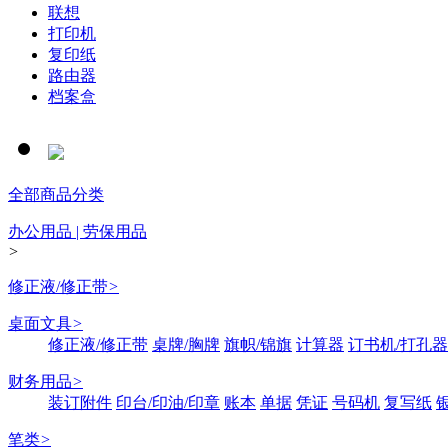
联想
打印机
复印纸
路由器
档案盒
全部商品分类
办公用品 | 劳保用品
>
修正液/修正带
>
桌面文具
>
修正液/修正带
桌牌/胸牌
旗帜/锦旗
计算器
订书机/打孔器
财务用品
>
装订附件
印台/印油/印章
账本
单据
凭证
号码机
复写纸
笔类
>