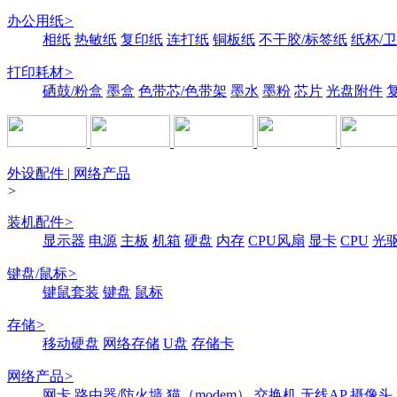
办公用纸
>
相纸
热敏纸
复印纸
连打纸
铜板纸
不干胶/标签纸
纸杯/
打印耗材
>
硒鼓/粉盒
墨盒
色带芯/色带架
墨水
墨粉
芯片
光盘附件
外设配件 | 网络产品
>
装机配件
>
显示器
电源
主板
机箱
硬盘
内存
CPU风扇
显卡
CPU
光
键盘/鼠标
>
键鼠套装
键盘
鼠标
存储
>
移动硬盘
网络存储
U盘
存储卡
网络产品
>
网卡
路由器/防火墙
猫（modem）
交换机
无线AP
摄像头