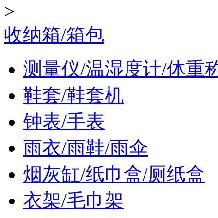
>
收纳箱/箱包
测量仪/温湿度计/体重
鞋套/鞋套机
钟表/手表
雨衣/雨鞋/雨伞
烟灰缸/纸巾盒/厕纸盒
衣架/毛巾架