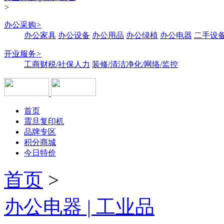
>
办公采购
>
办公家具
办公设备
办公用品
办公绿植
办公电器
二手设备
开业服务
>
工商财税/社保人力
装修/清洁净化/网络/监控
首页
震旦复印机
品牌专区
积分商城
今日特价
首页
>
办公电器 | 工业品