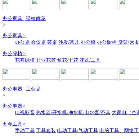
办公家具 | 绿植鲜花
>
办公家具
>
办公桌
会议桌
茶桌
沙发/茶几
办公椅
办公橱柜
货架/床
办公绿植
>
花卉绿植
开业花篮
鲜花/干花
花盆/工具
办公电器 | 工业品
>
办公电器
>
电视影音
热水器/开水机/净水机/电水壶/茶具
大家电（空
五金工具
>
手动工具
工具套装
电动工具/气动工具
电脑工具、网络工