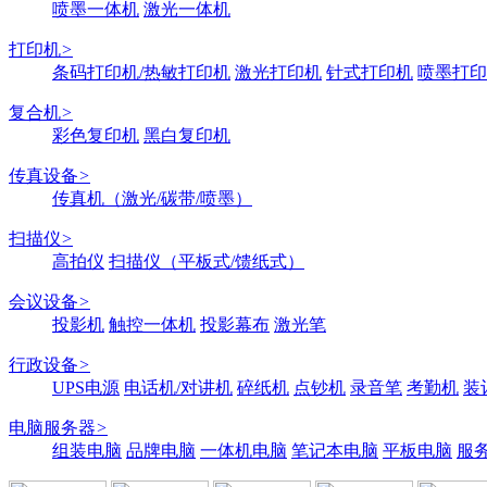
喷墨一体机
激光一体机
打印机
>
条码打印机/热敏打印机
激光打印机
针式打印机
喷墨打印
复合机
>
彩色复印机
黑白复印机
传真设备
>
传真机（激光/碳带/喷墨）
扫描仪
>
高拍仪
扫描仪（平板式/馈纸式）
会议设备
>
投影机
触控一体机
投影幕布
激光笔
行政设备
>
UPS电源
电话机/对讲机
碎纸机
点钞机
录音笔
考勤机
装
电脑服务器
>
组装电脑
品牌电脑
一体机电脑
笔记本电脑
平板电脑
服