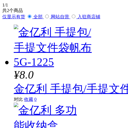
1
/1
共
2
个商品
仅显示有货
全部
网站自营
入驻商店铺
¥8.0
金亿利 手提包/手提文件袋
对比
收藏
0