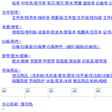
铅笔
中性笔/签字笔
笔芯/替芯/墨水/墨囊
圆珠笔
白板笔
文件管理
>
文件夹/快劳夹/抽杆夹
档案袋/文件套/文件袋/纽扣袋
文件
本册/便签
>
便签纸/便利贴
皮面本/软皮本/胶装本
线圈本/活页本
证书
白板/附件
>
白板/白板架/白板擦
白板附件（磁钉/磁贴/白板纸）
胶带/胶水/胶棒
>
胶水/胶棒
宽胶带/窄胶带
双面胶/美纹胶
封装器/胶带座
劳保用品
>
清洁用品（洗衣粉/洗衣液/香皂/肥皂/洗手液/洗洁精/洁厕
病毒防疫
劳保防护
水壶/茶具/水杯
驱虫用品
粘钩/相框
办公耗材 | 复印纸
>