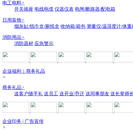
电工电料
>
开关插座
电线电缆
仪器仪表
电闸/断路器/配电箱
日用装饰
>
烟灰缸/纸巾盒/厕纸盒
收纳箱/箱包
测量仪/温湿度计/体重
消防用品
>
消防器材
应急警示
企业福利｜商务礼品
>
商务礼品
>
送客户随手礼
送员工
送开业/乔迁
送同事朋友
送长辈师
企业印务 | 广告宣传
>