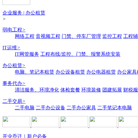
企业服务 | 办公租赁
>
弱电工程
>
网络工程
音视频工程
门禁、停车厂管理
监控工程
工程辅
IT运维
>
IT网管服务
工程布线/监控、门禁、报警系统安装
办公租赁
>
电脑、笔记本租赁
办公设备租赁
办公电器租赁
办公家具
事务代办
>
清洁服务、环境净化
体检套餐
环境装修
团建拓展
财税服
二手交易
>
二手电脑
二手办公设备
二手办公家具
二手笔记本电脑
开业乔迁｜新户必备