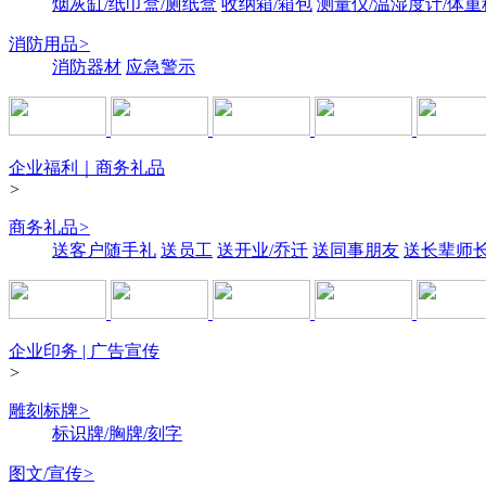
烟灰缸/纸巾盒/厕纸盒
收纳箱/箱包
测量仪/温湿度计/体重
消防用品
>
消防器材
应急警示
企业福利｜商务礼品
>
商务礼品
>
送客户随手礼
送员工
送开业/乔迁
送同事朋友
送长辈师
企业印务 | 广告宣传
>
雕刻标牌
>
标识牌/胸牌/刻字
图文/宣传
>