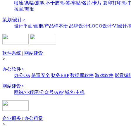
喷绘/条幅/旗帜
不干胶/标签/车贴/名片/卡片
复印打印/标
拉宝/海报
策划/设计
>
设计平面/画册/产品样本册
品牌设计/LOGO设计/VI设计
软件系统 | 网站建设
>
办公软件
>
办公OA
杀毒安全
财务ERP
数据库软件
游戏软件
影音编
网站建设
>
网站/小程序/公众号/APP
域名/主机
企业服务 | 办公租赁
>