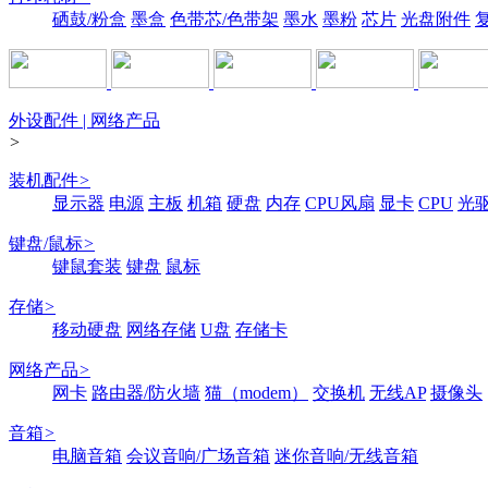
硒鼓/粉盒
墨盒
色带芯/色带架
墨水
墨粉
芯片
光盘附件
外设配件 | 网络产品
>
装机配件
>
显示器
电源
主板
机箱
硬盘
内存
CPU风扇
显卡
CPU
光
键盘/鼠标
>
键鼠套装
键盘
鼠标
存储
>
移动硬盘
网络存储
U盘
存储卡
网络产品
>
网卡
路由器/防火墙
猫（modem）
交换机
无线AP
摄像头
音箱
>
电脑音箱
会议音响/广场音箱
迷你音响/无线音箱