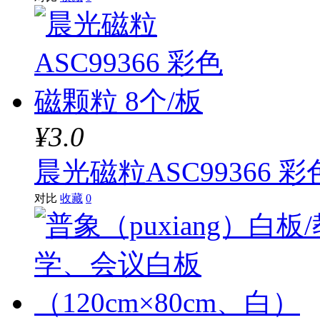
¥3.0
晨光磁粒ASC99366 彩
对比
收藏
0