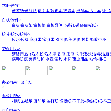
本册/便签
>
便签纸/便利贴
皮面本/软皮本/胶装本
线圈本/活页本
证书
白板/附件
>
白板/白板架/白板擦
白板附件（磁钉/磁贴/白板纸）
胶带/胶水/胶棒
>
胶水/胶棒
宽胶带/窄胶带
双面胶/美纹胶
封装器/胶带座
劳保用品
>
清洁用品（洗衣粉/洗衣液/香皂/肥皂/洗手液/洗洁精/洁厕
病毒防疫
劳保防护
水壶/茶具/水杯
驱虫用品
粘钩/相框
办公耗材 | 复印纸
>
办公用纸
>
相纸
热敏纸
复印纸
连打纸
铜板纸
不干胶/标签纸
纸杯/
打印耗材
>