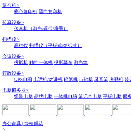
复合机
>
彩色复印机
黑白复印机
传真设备
>
传真机（激光/碳带/喷墨）
扫描仪
>
高拍仪
扫描仪（平板式/馈纸式）
会议设备
>
投影机
触控一体机
投影幕布
激光笔
行政设备
>
UPS电源
电话机/对讲机
碎纸机
点钞机
录音笔
考勤机
装
电脑服务器
>
组装电脑
品牌电脑
一体机电脑
笔记本电脑
平板电脑
服
办公家具 | 绿植鲜花
>