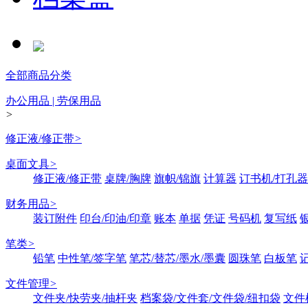
全部商品分类
办公用品 | 劳保用品
>
修正液/修正带
>
桌面文具
>
修正液/修正带
桌牌/胸牌
旗帜/锦旗
计算器
订书机/打孔器
财务用品
>
装订附件
印台/印油/印章
账本
单据
凭证
号码机
复写纸
笔类
>
铅笔
中性笔/签字笔
笔芯/替芯/墨水/墨囊
圆珠笔
白板笔
文件管理
>
文件夹/快劳夹/抽杆夹
档案袋/文件套/文件袋/纽扣袋
文件