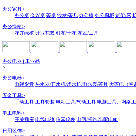
办公家具
>
办公桌
会议桌
茶桌
沙发/茶几
办公椅
办公橱柜
货架/床
办公绿植
>
花卉绿植
开业花篮
鲜花/干花
花盆/工具
办公电器 | 工业品
>
办公电器
>
电视影音
热水器/开水机/净水机/电水壶/茶具
大家电（空
五金工具
>
手动工具
工具套装
电动工具/气动工具
电脑工具、网络工
电工电料
>
开关插座
电线电缆
仪器仪表
电闸/断路器/配电箱
日用装饰
>