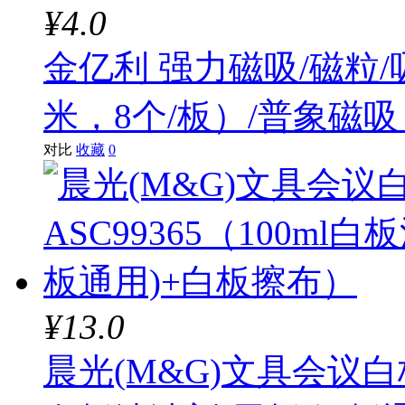
¥4.0
金亿利 强力磁吸/磁粒/吸
米，8个/板）/普象磁吸
对比
收藏
0
¥13.0
晨光(M&G)文具会议白板