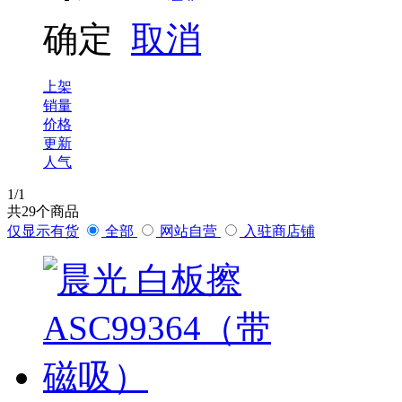
确定
取消
金亿利
普象
上架
销量
价格
更新
人气
1
/1
共
29
个商品
仅显示有货
全部
网站自营
入驻商店铺