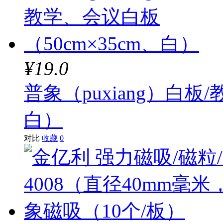
¥19.0
普象（puxiang）白板
白）
对比
收藏
0