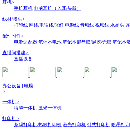
耳机
>
手机耳机
电脑耳机（入耳/头戴）
线材/接头
>
打印线
网线/电话线/光纤
电源线
音频线
视频线
水晶头
连
配件附件
>
电源适配器
笔记本电池
笔记本键盘膜/屏膜/壳膜
笔记本
直播间搭建
>
直播设备
办公设备 | 电脑
>
一体机
>
喷墨一体机
激光一体机
打印机
>
条码打印机/热敏打印机
激光打印机
针式打印机
喷墨打印