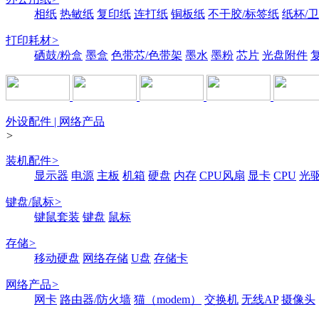
相纸
热敏纸
复印纸
连打纸
铜板纸
不干胶/标签纸
纸杯/
打印耗材
>
硒鼓/粉盒
墨盒
色带芯/色带架
墨水
墨粉
芯片
光盘附件
外设配件 | 网络产品
>
装机配件
>
显示器
电源
主板
机箱
硬盘
内存
CPU风扇
显卡
CPU
光
键盘/鼠标
>
键鼠套装
键盘
鼠标
存储
>
移动硬盘
网络存储
U盘
存储卡
网络产品
>
网卡
路由器/防火墙
猫（modem）
交换机
无线AP
摄像头