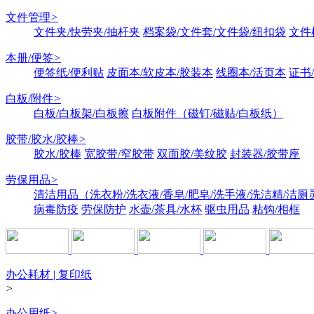
文件管理
>
文件夹/快劳夹/抽杆夹
档案袋/文件套/文件袋/纽扣袋
文件
本册/便签
>
便签纸/便利贴
皮面本/软皮本/胶装本
线圈本/活页本
证书
白板/附件
>
白板/白板架/白板擦
白板附件（磁钉/磁贴/白板纸）
胶带/胶水/胶棒
>
胶水/胶棒
宽胶带/窄胶带
双面胶/美纹胶
封装器/胶带座
劳保用品
>
清洁用品（洗衣粉/洗衣液/香皂/肥皂/洗手液/洗洁精/洁厕
病毒防疫
劳保防护
水壶/茶具/水杯
驱虫用品
粘钩/相框
办公耗材 | 复印纸
>
办公用纸
>