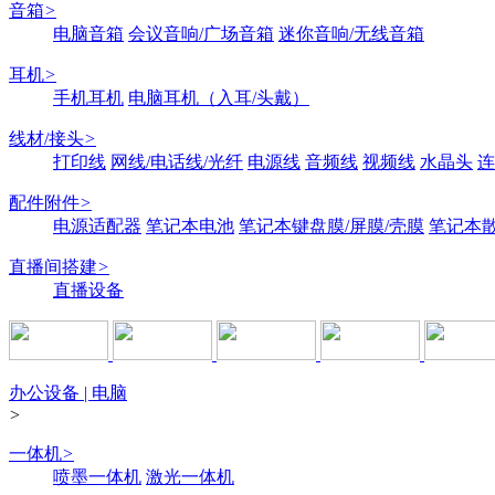
音箱
>
电脑音箱
会议音响/广场音箱
迷你音响/无线音箱
耳机
>
手机耳机
电脑耳机（入耳/头戴）
线材/接头
>
打印线
网线/电话线/光纤
电源线
音频线
视频线
水晶头
连
配件附件
>
电源适配器
笔记本电池
笔记本键盘膜/屏膜/壳膜
笔记本
直播间搭建
>
直播设备
办公设备 | 电脑
>
一体机
>
喷墨一体机
激光一体机