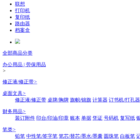
联想
打印机
复印纸
路由器
档案盒
全部商品分类
办公用品 | 劳保用品
>
修正液/修正带
>
桌面文具
>
修正液/修正带
桌牌/胸牌
旗帜/锦旗
计算器
订书机/打孔器
财务用品
>
装订附件
印台/印油/印章
账本
单据
凭证
号码机
复写纸
笔类
>
铅笔
中性笔/签字笔
笔芯/替芯/墨水/墨囊
圆珠笔
白板笔