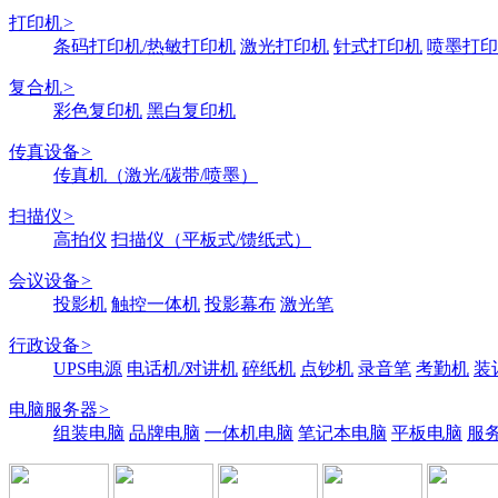
打印机
>
条码打印机/热敏打印机
激光打印机
针式打印机
喷墨打印
复合机
>
彩色复印机
黑白复印机
传真设备
>
传真机（激光/碳带/喷墨）
扫描仪
>
高拍仪
扫描仪（平板式/馈纸式）
会议设备
>
投影机
触控一体机
投影幕布
激光笔
行政设备
>
UPS电源
电话机/对讲机
碎纸机
点钞机
录音笔
考勤机
装
电脑服务器
>
组装电脑
品牌电脑
一体机电脑
笔记本电脑
平板电脑
服