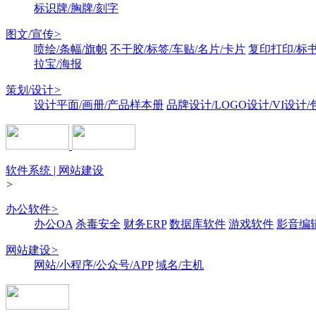
标识牌/胸牌/刻字
图文/宣传
>
喷绘/条幅/旗帜
不干胶/标签/车贴/名片/卡片
复印打印/标
拉宝/海报
策划/设计
>
设计平面/画册/产品样本册
品牌设计/LOGO设计/VI设计
软件系统 | 网站建设
>
办公软件
>
办公OA
杀毒安全
财务ERP
数据库软件
游戏软件
影音编
网站建设
>
网站/小程序/公众号/APP
域名/主机