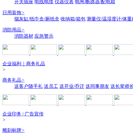
开关插座
电线电缆
仪器仪表
电闸/断路器/配电箱
日用装饰
>
烟灰缸/纸巾盒/厕纸盒
收纳箱/箱包
测量仪/温湿度计/体重
消防用品
>
消防器材
应急警示
企业福利｜商务礼品
>
商务礼品
>
送客户随手礼
送员工
送开业/乔迁
送同事朋友
送长辈师
企业印务 | 广告宣传
>
雕刻标牌
>