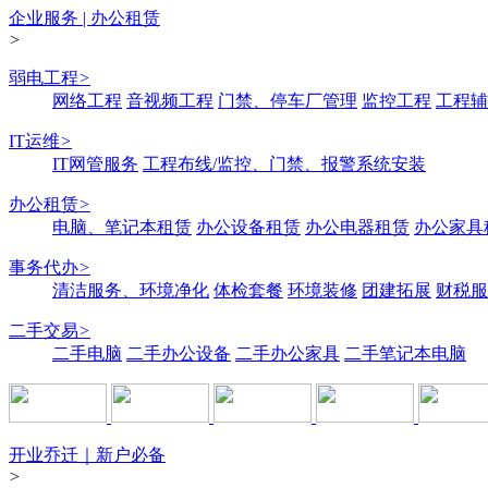
企业服务 | 办公租赁
>
弱电工程
>
网络工程
音视频工程
门禁、停车厂管理
监控工程
工程辅
IT运维
>
IT网管服务
工程布线/监控、门禁、报警系统安装
办公租赁
>
电脑、笔记本租赁
办公设备租赁
办公电器租赁
办公家具
事务代办
>
清洁服务、环境净化
体检套餐
环境装修
团建拓展
财税服
二手交易
>
二手电脑
二手办公设备
二手办公家具
二手笔记本电脑
开业乔迁｜新户必备
>