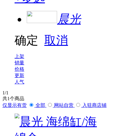
晨光
确定
取消
上架
销量
价格
更新
人气
1
/1
共
1
个商品
仅显示有货
全部
网站自营
入驻商店铺