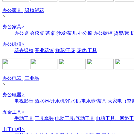
办公家具 | 绿植鲜花
>
办公家具
>
办公桌
会议桌
茶桌
沙发/茶几
办公椅
办公橱柜
货架/床
办公绿植
>
花卉绿植
开业花篮
鲜花/干花
花盆/工具
办公电器 | 工业品
>
办公电器
>
电视影音
热水器/开水机/净水机/电水壶/茶具
大家电（空
五金工具
>
手动工具
工具套装
电动工具/气动工具
电脑工具、网络工
电工电料
>