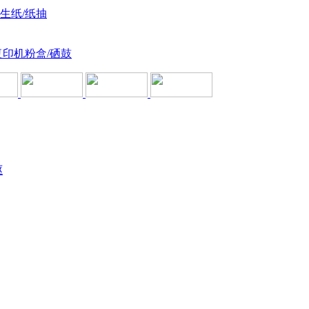
卫生纸/纸抽
复印机粉盒/硒鼓
驱