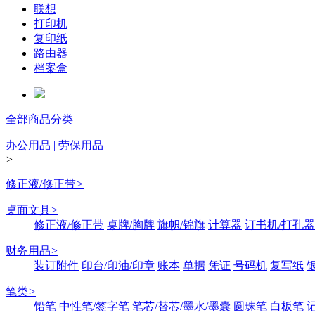
联想
打印机
复印纸
路由器
档案盒
全部商品分类
办公用品 | 劳保用品
>
修正液/修正带
>
桌面文具
>
修正液/修正带
桌牌/胸牌
旗帜/锦旗
计算器
订书机/打孔器
财务用品
>
装订附件
印台/印油/印章
账本
单据
凭证
号码机
复写纸
笔类
>
铅笔
中性笔/签字笔
笔芯/替芯/墨水/墨囊
圆珠笔
白板笔