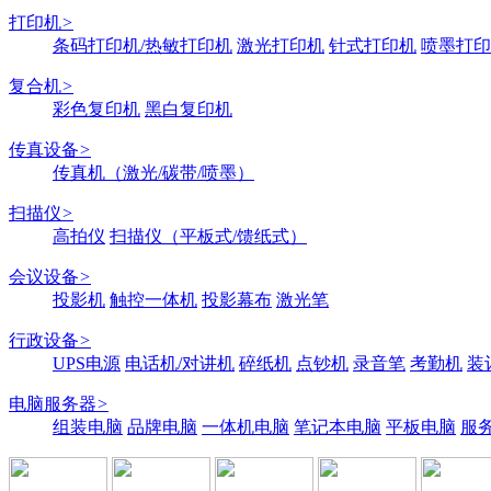
打印机
>
条码打印机/热敏打印机
激光打印机
针式打印机
喷墨打印
复合机
>
彩色复印机
黑白复印机
传真设备
>
传真机（激光/碳带/喷墨）
扫描仪
>
高拍仪
扫描仪（平板式/馈纸式）
会议设备
>
投影机
触控一体机
投影幕布
激光笔
行政设备
>
UPS电源
电话机/对讲机
碎纸机
点钞机
录音笔
考勤机
装
电脑服务器
>
组装电脑
品牌电脑
一体机电脑
笔记本电脑
平板电脑
服