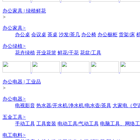
办公家具 | 绿植鲜花
>
办公家具
>
办公桌
会议桌
茶桌
沙发/茶几
办公椅
办公橱柜
货架/床
办公绿植
>
花卉绿植
开业花篮
鲜花/干花
花盆/工具
办公电器 | 工业品
>
办公电器
>
电视影音
热水器/开水机/净水机/电水壶/茶具
大家电（空
五金工具
>
手动工具
工具套装
电动工具/气动工具
电脑工具、网络工
电工电料
>