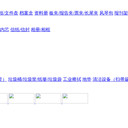
框/文件盘
档案盒
资料册
板夹/报告夹/票夹/长尾夹
风琴包
报刊架
/内芯
信纸/信封
相册/相框
灵）
垃圾桶/垃圾筐/纸篓/垃圾袋
工业擦拭
地垫
清洁设备（扫帚簸