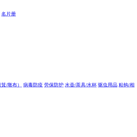
名片册
箕/墩布）
病毒防疫
劳保防护
水壶/茶具/水杯
驱虫用品
粘钩/相