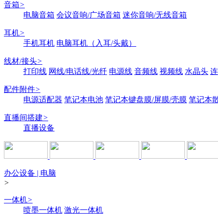
音箱
>
电脑音箱
会议音响/广场音箱
迷你音响/无线音箱
耳机
>
手机耳机
电脑耳机（入耳/头戴）
线材/接头
>
打印线
网线/电话线/光纤
电源线
音频线
视频线
水晶头
连
配件附件
>
电源适配器
笔记本电池
笔记本键盘膜/屏膜/壳膜
笔记本
直播间搭建
>
直播设备
办公设备 | 电脑
>
一体机
>
喷墨一体机
激光一体机