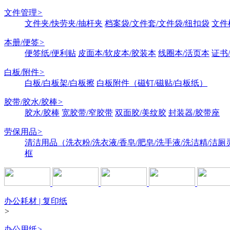
文件管理
>
文件夹/快劳夹/抽杆夹
档案袋/文件套/文件袋/纽扣袋
文件
本册/便签
>
便签纸/便利贴
皮面本/软皮本/胶装本
线圈本/活页本
证书
白板/附件
>
白板/白板架/白板擦
白板附件（磁钉/磁贴/白板纸）
胶带/胶水/胶棒
>
胶水/胶棒
宽胶带/窄胶带
双面胶/美纹胶
封装器/胶带座
劳保用品
>
清洁用品（洗衣粉/洗衣液/香皂/肥皂/洗手液/洗洁精/洁厕
框
办公耗材 | 复印纸
>
办公用纸
>