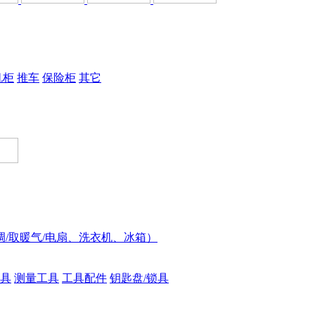
机柜
推车
保险柜
其它
调/取暖气/电扇、洗衣机、冰箱）
具
测量工具
工具配件
钥匙盘/锁具