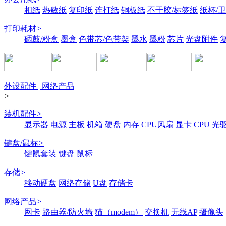
相纸
热敏纸
复印纸
连打纸
铜板纸
不干胶/标签纸
纸杯/
打印耗材
>
硒鼓/粉盒
墨盒
色带芯/色带架
墨水
墨粉
芯片
光盘附件
外设配件 | 网络产品
>
装机配件
>
显示器
电源
主板
机箱
硬盘
内存
CPU风扇
显卡
CPU
光
键盘/鼠标
>
键鼠套装
键盘
鼠标
存储
>
移动硬盘
网络存储
U盘
存储卡
网络产品
>
网卡
路由器/防火墙
猫（modem）
交换机
无线AP
摄像头