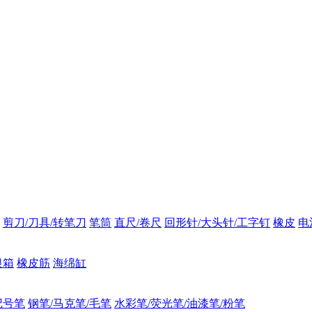
剪刀/刀具/转笔刀
笔筒
直尺/卷尺
回形针/大头针/工字钉
橡皮
电
银箱
橡皮筋
海绵缸
记号笔
钢笔/马克笔/毛笔
水彩笔/荧光笔/油漆笔/粉笔