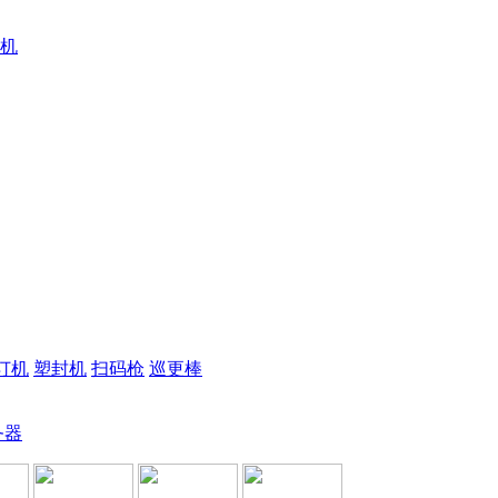
机
订机
塑封机
扫码枪
巡更棒
务器