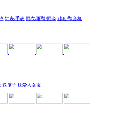
称
钟表/手表
雨衣/雨鞋/雨伞
鞋套/鞋套机
长
送孩子
送爱人女友