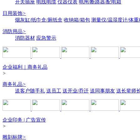
开关插座
电线电缆
仪器仪表
电闸/断路器/配电箱
日用装饰
>
烟灰缸/纸巾盒/厕纸盒
收纳箱/箱包
测量仪/温湿度计/体重
消防用品
>
消防器材
应急警示
企业福利｜商务礼品
>
商务礼品
>
送客户随手礼
送员工
送开业/乔迁
送同事朋友
送长辈师
企业印务 | 广告宣传
>
雕刻标牌
>