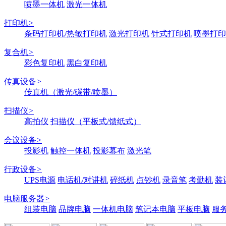
喷墨一体机
激光一体机
打印机
>
条码打印机/热敏打印机
激光打印机
针式打印机
喷墨打印
复合机
>
彩色复印机
黑白复印机
传真设备
>
传真机（激光/碳带/喷墨）
扫描仪
>
高拍仪
扫描仪（平板式/馈纸式）
会议设备
>
投影机
触控一体机
投影幕布
激光笔
行政设备
>
UPS电源
电话机/对讲机
碎纸机
点钞机
录音笔
考勤机
装
电脑服务器
>
组装电脑
品牌电脑
一体机电脑
笔记本电脑
平板电脑
服