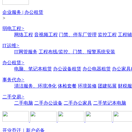
企业服务 | 办公租赁
>
弱电工程
>
网络工程
音视频工程
门禁、停车厂管理
监控工程
工程辅
IT运维
>
IT网管服务
工程布线/监控、门禁、报警系统安装
办公租赁
>
电脑、笔记本租赁
办公设备租赁
办公电器租赁
办公家具
事务代办
>
清洁服务、环境净化
体检套餐
环境装修
团建拓展
财税服
二手交易
>
二手电脑
二手办公设备
二手办公家具
二手笔记本电脑
开业乔迁｜新户必备