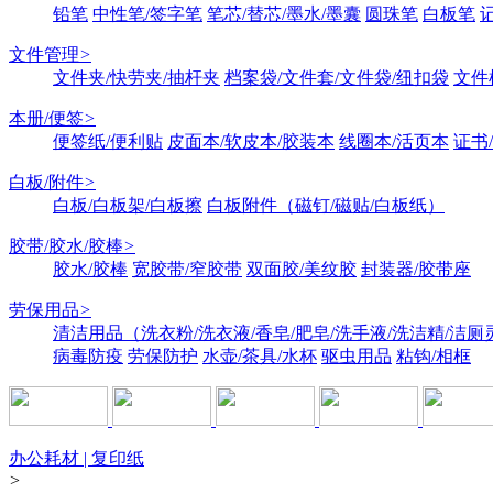
铅笔
中性笔/签字笔
笔芯/替芯/墨水/墨囊
圆珠笔
白板笔
文件管理
>
文件夹/快劳夹/抽杆夹
档案袋/文件套/文件袋/纽扣袋
文件
本册/便签
>
便签纸/便利贴
皮面本/软皮本/胶装本
线圈本/活页本
证书
白板/附件
>
白板/白板架/白板擦
白板附件（磁钉/磁贴/白板纸）
胶带/胶水/胶棒
>
胶水/胶棒
宽胶带/窄胶带
双面胶/美纹胶
封装器/胶带座
劳保用品
>
清洁用品（洗衣粉/洗衣液/香皂/肥皂/洗手液/洗洁精/洁厕
病毒防疫
劳保防护
水壶/茶具/水杯
驱虫用品
粘钩/相框
办公耗材 | 复印纸
>