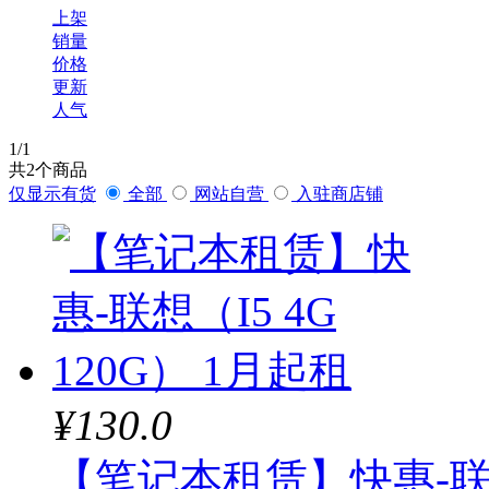
上架
销量
价格
更新
人气
1
/1
共
2
个商品
仅显示有货
全部
网站自营
入驻商店铺
¥130.0
【笔记本租赁】快惠-联想（