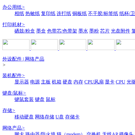
办公用纸
>
相纸
热敏纸
复印纸
连打纸
铜板纸
不干胶/标签纸
纸杯/
打印耗材
>
硒鼓/粉盒
墨盒
色带芯/色带架
墨水
墨粉
芯片
光盘附件
外设配件 | 网络产品
>
装机配件
>
显示器
电源
主板
机箱
硬盘
内存
CPU风扇
显卡
CPU
光
键盘/鼠标
>
键鼠套装
键盘
鼠标
存储
>
移动硬盘
网络存储
U盘
存储卡
网络产品
>
网卡
路由器/防火墙
猫（modem）
交换机
无线AP
摄像头