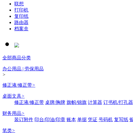
联想
打印机
复印纸
路由器
档案盒
全部商品分类
办公用品 | 劳保用品
>
修正液/修正带
>
桌面文具
>
修正液/修正带
桌牌/胸牌
旗帜/锦旗
计算器
订书机/打孔器
财务用品
>
装订附件
印台/印油/印章
账本
单据
凭证
号码机
复写纸
笔类
>