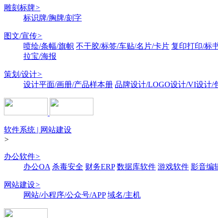
雕刻标牌
>
标识牌/胸牌/刻字
图文/宣传
>
喷绘/条幅/旗帜
不干胶/标签/车贴/名片/卡片
复印打印/标
拉宝/海报
策划/设计
>
设计平面/画册/产品样本册
品牌设计/LOGO设计/VI设计
软件系统 | 网站建设
>
办公软件
>
办公OA
杀毒安全
财务ERP
数据库软件
游戏软件
影音编
网站建设
>
网站/小程序/公众号/APP
域名/主机