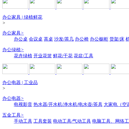
办公家具 | 绿植鲜花
>
办公家具
>
办公桌
会议桌
茶桌
沙发/茶几
办公椅
办公橱柜
货架/床
办公绿植
>
花卉绿植
开业花篮
鲜花/干花
花盆/工具
办公电器 | 工业品
>
办公电器
>
电视影音
热水器/开水机/净水机/电水壶/茶具
大家电（空
五金工具
>
手动工具
工具套装
电动工具/气动工具
电脑工具、网络工