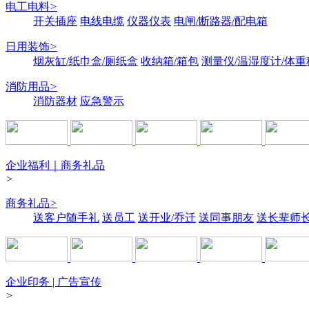
电工电料
>
开关插座
电线电缆
仪器仪表
电闸/断路器/配电箱
日用装饰
>
烟灰缸/纸巾盒/厕纸盒
收纳箱/箱包
测量仪/温湿度计/体重
消防用品
>
消防器材
应急警示
企业福利｜商务礼品
>
商务礼品
>
送客户随手礼
送员工
送开业/乔迁
送同事朋友
送长辈师
企业印务 | 广告宣传
>