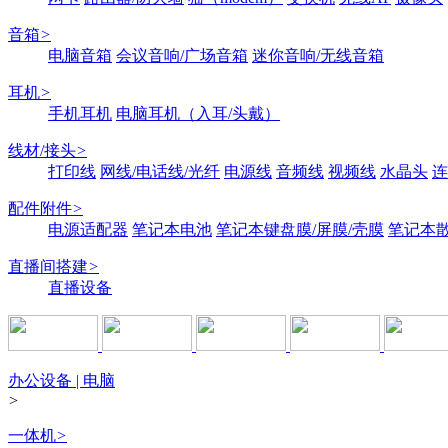
音箱
>
电脑音箱
会议音响/广场音箱
迷你音响/无线音箱
耳机
>
手机耳机
电脑耳机（入耳/头戴）
线材/接头
>
打印线
网线/电话线/光纤
电源线
音频线
视频线
水晶头
连
配件附件
>
电源适配器
笔记本电池
笔记本键盘膜/屏膜/壳膜
笔记本
直播间搭建
>
直播设备
办公设备 | 电脑
>
一体机
>