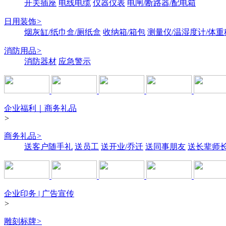
开关插座
电线电缆
仪器仪表
电闸/断路器/配电箱
日用装饰
>
烟灰缸/纸巾盒/厕纸盒
收纳箱/箱包
测量仪/温湿度计/体重
消防用品
>
消防器材
应急警示
企业福利｜商务礼品
>
商务礼品
>
送客户随手礼
送员工
送开业/乔迁
送同事朋友
送长辈师
企业印务 | 广告宣传
>
雕刻标牌
>