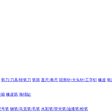
剪刀/刀具/转笔刀
笔筒
直尺/卷尺
回形针/大头针/工字钉
橡皮
电
银箱
橡皮筋
海绵缸
记号笔
钢笔/马克笔/毛笔
水彩笔/荧光笔/油漆笔/粉笔