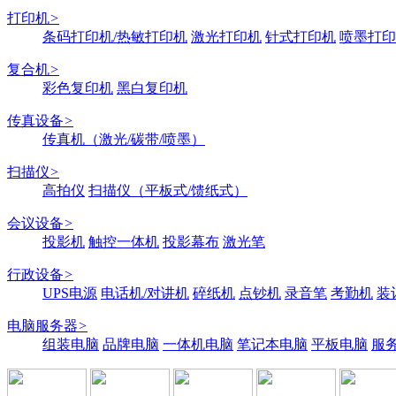
打印机
>
条码打印机/热敏打印机
激光打印机
针式打印机
喷墨打印
复合机
>
彩色复印机
黑白复印机
传真设备
>
传真机（激光/碳带/喷墨）
扫描仪
>
高拍仪
扫描仪（平板式/馈纸式）
会议设备
>
投影机
触控一体机
投影幕布
激光笔
行政设备
>
UPS电源
电话机/对讲机
碎纸机
点钞机
录音笔
考勤机
装
电脑服务器
>
组装电脑
品牌电脑
一体机电脑
笔记本电脑
平板电脑
服