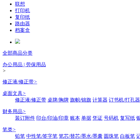
联想
打印机
复印纸
路由器
档案盒
全部商品分类
办公用品 | 劳保用品
>
修正液/修正带
>
桌面文具
>
修正液/修正带
桌牌/胸牌
旗帜/锦旗
计算器
订书机/打孔器
财务用品
>
装订附件
印台/印油/印章
账本
单据
凭证
号码机
复写纸
笔类
>
铅笔
中性笔/签字笔
笔芯/替芯/墨水/墨囊
圆珠笔
白板笔