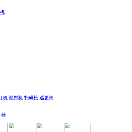
机
订机
塑封机
扫码枪
巡更棒
务器