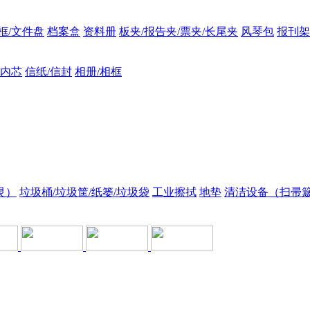
框/文件盘
档案盒
资料册
板夹/报告夹/票夹/长尾夹
风琴包
报刊架
/内芯
信纸/信封
相册/相框
灵）
垃圾桶/垃圾筐/纸篓/垃圾袋
工业擦拭
地垫
清洁设备（扫帚簸