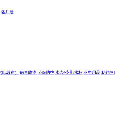
名片册
箕/墩布）
病毒防疫
劳保防护
水壶/茶具/水杯
驱虫用品
粘钩/相