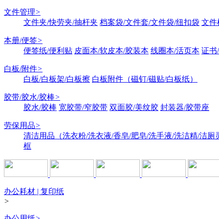
文件管理
>
文件夹/快劳夹/抽杆夹
档案袋/文件套/文件袋/纽扣袋
文件
本册/便签
>
便签纸/便利贴
皮面本/软皮本/胶装本
线圈本/活页本
证书
白板/附件
>
白板/白板架/白板擦
白板附件（磁钉/磁贴/白板纸）
胶带/胶水/胶棒
>
胶水/胶棒
宽胶带/窄胶带
双面胶/美纹胶
封装器/胶带座
劳保用品
>
清洁用品（洗衣粉/洗衣液/香皂/肥皂/洗手液/洗洁精/洁厕
框
办公耗材 | 复印纸
>
办公用纸
>