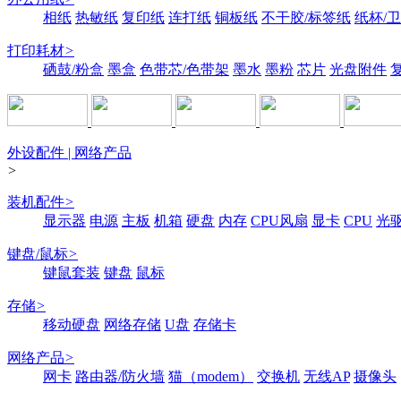
相纸
热敏纸
复印纸
连打纸
铜板纸
不干胶/标签纸
纸杯/
打印耗材
>
硒鼓/粉盒
墨盒
色带芯/色带架
墨水
墨粉
芯片
光盘附件
外设配件 | 网络产品
>
装机配件
>
显示器
电源
主板
机箱
硬盘
内存
CPU风扇
显卡
CPU
光
键盘/鼠标
>
键鼠套装
键盘
鼠标
存储
>
移动硬盘
网络存储
U盘
存储卡
网络产品
>
网卡
路由器/防火墙
猫（modem）
交换机
无线AP
摄像头