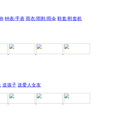
称
钟表/手表
雨衣/雨鞋/雨伞
鞋套/鞋套机
长
送孩子
送爱人女友