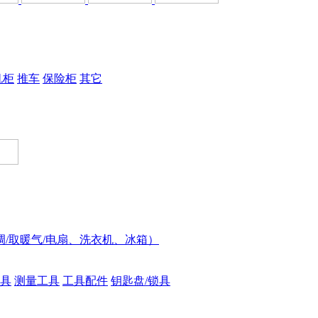
机柜
推车
保险柜
其它
调/取暖气/电扇、洗衣机、冰箱）
具
测量工具
工具配件
钥匙盘/锁具