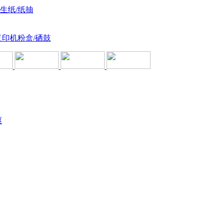
卫生纸/纸抽
复印机粉盒/硒鼓
驱