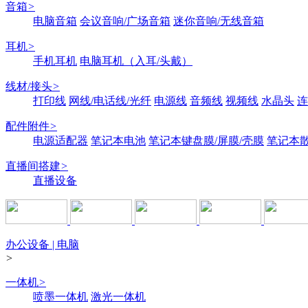
音箱
>
电脑音箱
会议音响/广场音箱
迷你音响/无线音箱
耳机
>
手机耳机
电脑耳机（入耳/头戴）
线材/接头
>
打印线
网线/电话线/光纤
电源线
音频线
视频线
水晶头
连
配件附件
>
电源适配器
笔记本电池
笔记本键盘膜/屏膜/壳膜
笔记本
直播间搭建
>
直播设备
办公设备 | 电脑
>
一体机
>
喷墨一体机
激光一体机