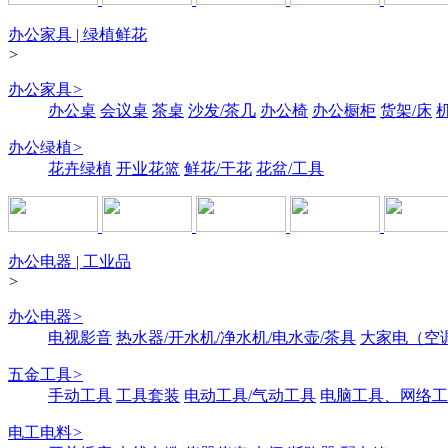
办公家具 | 绿植鲜花
>
办公家具
>
办公桌
会议桌
茶桌
沙发/茶几
办公椅
办公橱柜
货架/床
办公绿植
>
花卉绿植
开业花篮
鲜花/干花
花盆/工具
办公电器 | 工业品
>
办公电器
>
电视影音
热水器/开水机/净水机/电水壶/茶具
大家电（空
五金工具
>
手动工具
工具套装
电动工具/气动工具
电脑工具、网络工
电工电料
>