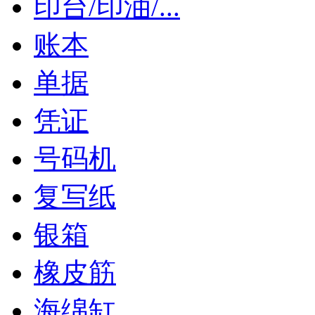
印台/印油/...
账本
单据
凭证
号码机
复写纸
银箱
橡皮筋
海绵缸