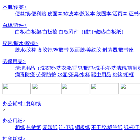
本册/便签
>
便签纸/便利贴
皮面本/软皮本/胶装本
线圈本/活页本
证书
白板/附件
>
白板/白板架/白板擦
白板附件（磁钉/磁贴/白板纸）
胶带/胶水/胶棒
>
胶水/胶棒
宽胶带/窄胶带
双面胶/美纹胶
封装器/胶带座
劳保用品
>
清洁用品（洗衣粉/洗衣液/香皂/肥皂/洗手液/洗洁精/洁厕
病毒防疫
劳保防护
水壶/茶具/水杯
驱虫用品
粘钩/相框
办公耗材 | 复印纸
>
办公用纸
>
相纸
热敏纸
复印纸
连打纸
铜板纸
不干胶/标签纸
纸杯/
打印耗材
>