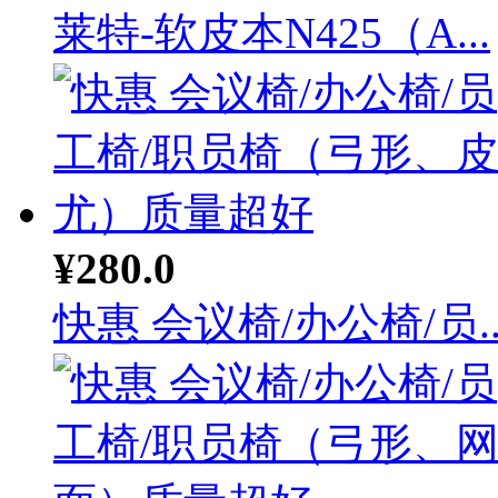
莱特-软皮本N425（A...
¥280.0
快惠 会议椅/办公椅/员..