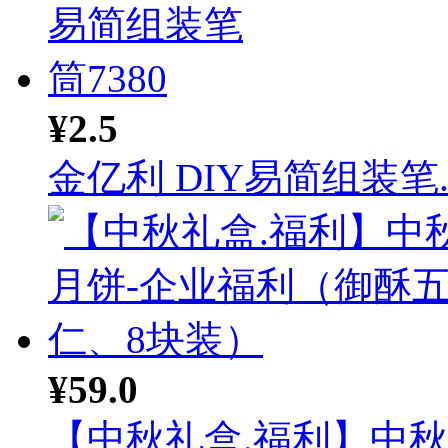
¥2.5
金亿利 DIY易简组装笔..
¥59.0
【中秋礼盒.福利】中秋月