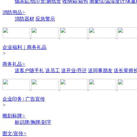
烟灰缸/纸巾盒/厕纸盒
收纳箱/箱包
测量仪/温湿度计/体重
消防用品
>
消防器材
应急警示
企业福利｜商务礼品
>
商务礼品
>
送客户随手礼
送员工
送开业/乔迁
送同事朋友
送长辈师
企业印务 | 广告宣传
>
雕刻标牌
>
标识牌/胸牌/刻字
图文/宣传
>