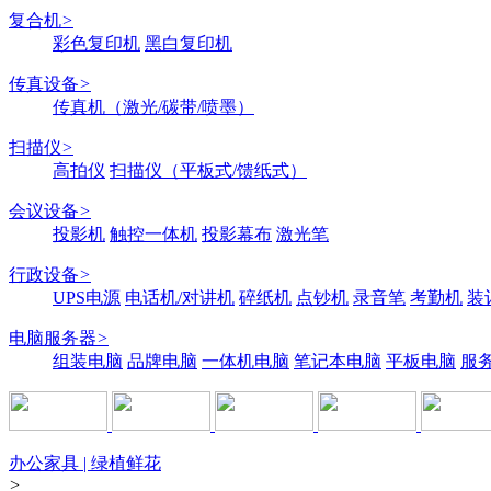
复合机
>
彩色复印机
黑白复印机
传真设备
>
传真机（激光/碳带/喷墨）
扫描仪
>
高拍仪
扫描仪（平板式/馈纸式）
会议设备
>
投影机
触控一体机
投影幕布
激光笔
行政设备
>
UPS电源
电话机/对讲机
碎纸机
点钞机
录音笔
考勤机
装
电脑服务器
>
组装电脑
品牌电脑
一体机电脑
笔记本电脑
平板电脑
服
办公家具 | 绿植鲜花
>