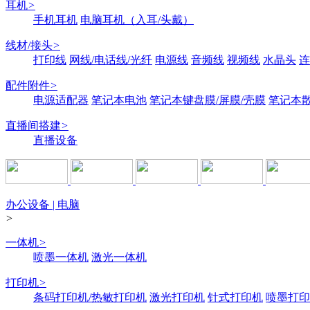
耳机
>
手机耳机
电脑耳机（入耳/头戴）
线材/接头
>
打印线
网线/电话线/光纤
电源线
音频线
视频线
水晶头
连
配件附件
>
电源适配器
笔记本电池
笔记本键盘膜/屏膜/壳膜
笔记本
直播间搭建
>
直播设备
办公设备 | 电脑
>
一体机
>
喷墨一体机
激光一体机
打印机
>
条码打印机/热敏打印机
激光打印机
针式打印机
喷墨打印