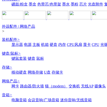
硒鼓/粉盒
墨盒
色带芯/色带架
墨水
墨粉
芯片
光盘附件
外设配件 | 网络产品
>
装机配件
>
显示器
电源
主板
机箱
硬盘
内存
CPU风扇
显卡
CPU
光
键盘/鼠标
>
键鼠套装
键盘
鼠标
存储
>
移动硬盘
网络存储
U盘
存储卡
网络产品
>
网卡
路由器/防火墙
猫（modem）
交换机
无线AP
摄像头
音箱
>
电脑音箱
会议音响/广场音箱
迷你音响/无线音箱