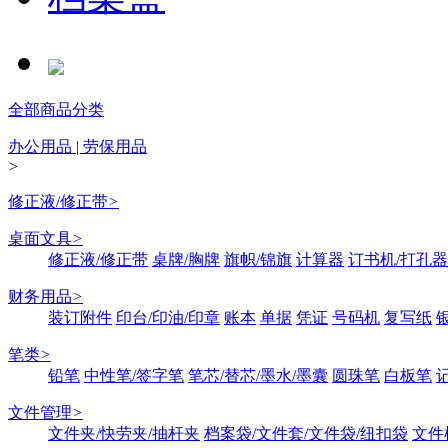
全部商品分类
办公用品 | 劳保用品
>
修正液/修正带
>
桌面文具
>
修正液/修正带
桌牌/胸牌
旗帜/锦旗
计算器
订书机/打孔器
财务用品
>
装订附件
印台/印油/印章
账本
单据
凭证
号码机
复写纸
笔类
>
铅笔
中性笔/签字笔
笔芯/替芯/墨水/墨囊
圆珠笔
白板笔
文件管理
>
文件夹/快劳夹/抽杆夹
档案袋/文件套/文件袋/纽扣袋
文件