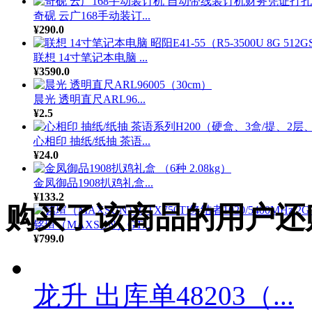
奇砚 云广168手动装订...
¥290.0
联想 14寸笔记本电脑 ...
¥3590.0
晨光 透明直尺ARL96...
¥2.5
心相印 抽纸/纸抽 茶语...
¥24.0
金凤御品1908扒鸡礼盒...
¥133.2
购买了该商品的用户还
铭瑄（MAXSUN）GT...
¥799.0
龙升 出库单48203（...