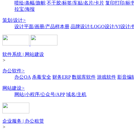
喷绘/条幅/旗帜
不干胶/标签/车贴/名片/卡片
复印打印/标
拉宝/海报
策划/设计
>
设计平面/画册/产品样本册
品牌设计/LOGO设计/VI设计
软件系统 | 网站建设
>
办公软件
>
办公OA
杀毒安全
财务ERP
数据库软件
游戏软件
影音编
网站建设
>
网站/小程序/公众号/APP
域名/主机
企业服务 | 办公租赁
>