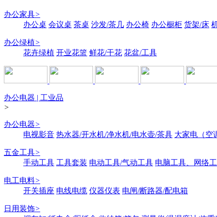
办公家具
>
办公桌
会议桌
茶桌
沙发/茶几
办公椅
办公橱柜
货架/床
办公绿植
>
花卉绿植
开业花篮
鲜花/干花
花盆/工具
办公电器 | 工业品
>
办公电器
>
电视影音
热水器/开水机/净水机/电水壶/茶具
大家电（空
五金工具
>
手动工具
工具套装
电动工具/气动工具
电脑工具、网络工
电工电料
>
开关插座
电线电缆
仪器仪表
电闸/断路器/配电箱
日用装饰
>