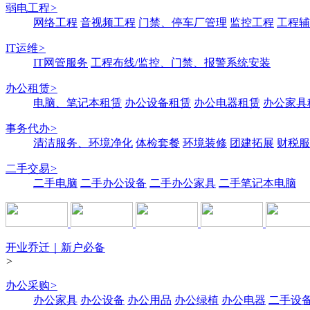
弱电工程
>
网络工程
音视频工程
门禁、停车厂管理
监控工程
工程辅
IT运维
>
IT网管服务
工程布线/监控、门禁、报警系统安装
办公租赁
>
电脑、笔记本租赁
办公设备租赁
办公电器租赁
办公家具
事务代办
>
清洁服务、环境净化
体检套餐
环境装修
团建拓展
财税服
二手交易
>
二手电脑
二手办公设备
二手办公家具
二手笔记本电脑
开业乔迁｜新户必备
>
办公采购
>
办公家具
办公设备
办公用品
办公绿植
办公电器
二手设备